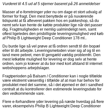
Vurderet til
4.5
ud af 5 stjerner baseret på
26
anmeldelser
Masser af e-forretninger yder nu om dage et stort udvalg af
former for fragt. Den mest benyttede er på nuværende
tidspunkt at få afleveret pakken hos en pakkeshop, så du
nemt selv kan hente de købte produkter lige når det passer
dig. Fragtmuligheden er nemlig ualmindeligt nem, samt
oftest ligeledes den prisbilligste leveringsmulighed ved køb
af Philip B Lightweight Deep Conditioner 178 ml..
Du burde lige så vel prøve at få ordren sendt til din bopæl
eller til dit arbejde. Leveringsmetoden viser sig af og til en
tand mere pebret, men til gengæld vældig problemfri. Den
mest letkøbte mulighed for levering er dog selv at hente
ordren, som jo kræver at du bor med kort afstand til internet
webshoppens arbejdslager.
Fragtperioden på Balsam / Conditioner kan i nogle tilfælde
være ekstremt væsentlig i tilfælde af at man har behov for
produktet med det samme, så i det øjemed er det i sandhed
centralt at du kontrollerer den estimerede leveringsdato for
den vedkommende vare.
Flere e-forhandlere yder levering på næste hverdag på flere
varer, eksempelvis Philip B Lightweight Deep Conditioner