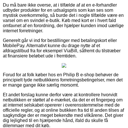
Du må bare ikke overse, at i tilfælde af at en e-forhandler
udbyder produkter for en udsalgspris som kan ses som
mystisk overkommelig, så burde det i nogle tilfælde være en
varsel om en svindel e-butik. Køb med kort er i hvert fald
omfavnet af en forordning, der hjælper kunden imod uærlige
internet forretninger.
Generelt går vi ind for bestillinger med betalingskort eller
MobilePay. Alternativt kunne du drage nytte af et
afdragstilbud fra for eksempel ViaBill, såfremt du tilstræber
at finansiere beløbet ude i fremtiden.
Forud for at folk køber hos en Philip B e-shop behøver de
principielt tyde netbutikkens forretningsbetingelser, men det
er mange gange ikke særlig morsomt.
Et andet forslag kunne derfor være at kontrollere hvorvidt
netbutikken er støttet af e-mærket, da det er et fingerpeg om
at internet selskabet opererer i overensstemmelse med de
officielle regler, og at online butikken fra tid til anden tilses af
sagkyndige der er meget bekendte med vilkårene. Det giver
dig lejlighed til en hjælpende hånd, ifald du skulle få
dilemmaer med dit køb.