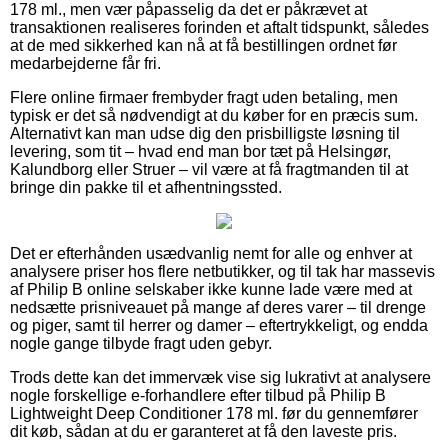
178 ml., men vær påpasselig da det er påkrævet at
transaktionen realiseres forinden et aftalt tidspunkt, således
at de med sikkerhed kan nå at få bestillingen ordnet før
medarbejderne får fri.
Flere online firmaer frembyder fragt uden betaling, men
typisk er det så nødvendigt at du køber for en præcis sum.
Alternativt kan man udse dig den prisbilligste løsning til
levering, som tit – hvad end man bor tæt på Helsingør,
Kalundborg eller Struer – vil være at få fragtmanden til at
bringe din pakke til et afhentningssted.
Det er efterhånden usædvanlig nemt for alle og enhver at
analysere priser hos flere netbutikker, og til tak har massevis
af Philip B online selskaber ikke kunne lade være med at
nedsætte prisniveauet på mange af deres varer – til drenge
og piger, samt til herrer og damer – eftertrykkeligt, og endda
nogle gange tilbyde fragt uden gebyr.
Trods dette kan det immervæk vise sig lukrativt at analysere
nogle forskellige e-forhandlere efter tilbud på Philip B
Lightweight Deep Conditioner 178 ml. før du gennemfører
dit køb, sådan at du er garanteret at få den laveste pris.