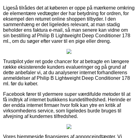
Ligeså tilrådes det at køberen er oppe på mærkerne omkring
de elementære vedtægter der har betydning for ordren, for
eksempel den returret online shoppen tilbyder. I den
sammenhæng er det ligeledes relevant, at man stadig
beholder ens faktura e-mail, så man senere kan vidne om
sin bestilling af Philip B Lightweight Deep Conditioner 178
ml., om du søger efter varer til en pige eller dreng.
Trustpilot yder ret gode chancer for at betragte en længere
række eksisterende kunders evalueringer og på grund af
dette anbefaler vi, at du analyserer internet forhandlerens
anmeldelser af Philip B Lightweight Deep Conditioner 178
ml. før du køber.
Facebook fører til ydermere super værdifulde metoder til at
få indtryk af internet butikkens kundetilfredshed. Herinde er
der endda internet firmaer hvor folk kan ytre en kritik af
virksomhedens service, som ligeledes burde bruges til
afvejning af kundernes tilfredshed.
Vores hjemmeside finansieres af annonceindtægter. Vi