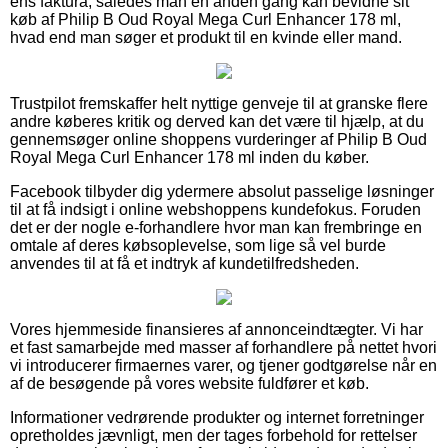
ens faktura, således man en anden gang kan bevidne sit
køb af Philip B Oud Royal Mega Curl Enhancer 178 ml,
hvad end man søger et produkt til en kvinde eller mand.
Trustpilot fremskaffer helt nyttige genveje til at granske flere
andre køberes kritik og derved kan det være til hjælp, at du
gennemsøger online shoppens vurderinger af Philip B Oud
Royal Mega Curl Enhancer 178 ml inden du køber.
Facebook tilbyder dig ydermere absolut passelige løsninger
til at få indsigt i online webshoppens kundefokus. Foruden
det er der nogle e-forhandlere hvor man kan frembringe en
omtale af deres købsoplevelse, som lige så vel burde
anvendes til at få et indtryk af kundetilfredsheden.
Vores hjemmeside finansieres af annonceindtægter. Vi har
et fast samarbejde med masser af forhandlere på nettet hvori
vi introducerer firmaernes varer, og tjener godtgørelse når en
af de besøgende på vores website fuldfører et køb.
Informationer vedrørende produkter og internet forretninger
opretholdes jævnligt, men der tages forbehold for rettelser