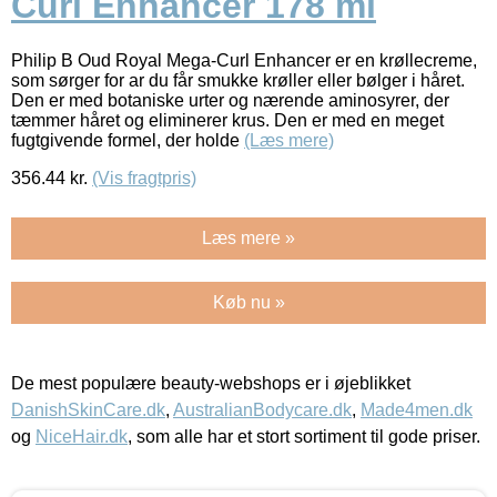
Curl Enhancer 178 ml
Philip B Oud Royal Mega-Curl Enhancer er en krøllecreme,
som sørger for ar du får smukke krøller eller bølger i håret.
Den er med botaniske urter og nærende aminosyrer, der
tæmmer håret og eliminerer krus. Den er med en meget
fugtgivende formel, der holde
(Læs mere)
356.44
kr.
(Vis fragtpris)
Læs mere »
Køb nu »
De mest populære beauty-webshops er i øjeblikket
DanishSkinCare.dk
,
AustralianBodycare.dk
,
Made4men.dk
og
NiceHair.dk
, som alle har et stort sortiment til gode priser.