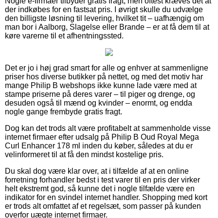
Nogle e-firmaer tilbyder gratis fragt, men oftest kræves det at
der indkøbes for en fastsat pris. I øvrigt skulle du udvælge
den billigste løsning til levering, hvilket tit – uafhængig om
man bor i Aalborg, Slagelse eller Brande – er at få dem til at
køre varerne til et afhentningssted.
Det er jo i høj grad smart for alle og enhver at sammenligne
priser hos diverse butikker på nettet, og med det motiv har
mange Philip B webshops ikke kunne lade være med at
stampe priserne på deres varer – til piger og drenge, og
desuden også til mænd og kvinder – enormt, og endda
nogle gange frembyde gratis fragt.
Dog kan det trods alt være profitabelt at sammenholde visse
internet firmaer efter udsalg på Philip B Oud Royal Mega
Curl Enhancer 178 ml inden du køber, således at du er
velinformeret til at få den mindst kostelige pris.
Du skal dog være klar over, at i tilfælde af at en online
forretning forhandler bedst i test varer til en pris der virker
helt ekstremt god, så kunne det i nogle tilfælde være en
indikator for en svindel internet handler. Shopping med kort
er trods alt omfattet af et regelsæt, som passer på kunden
overfor uægte internet firmaer.