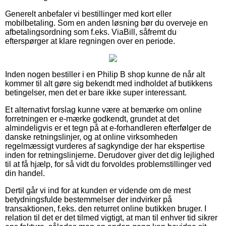
Generelt anbefaler vi bestillinger med kort eller
mobilbetaling. Som en anden løsning bør du overveje en
afbetalingsordning som f.eks. ViaBill, såfremt du
efterspørger at klare regningen over en periode.
Inden nogen bestiller i en Philip B shop kunne de når alt
kommer til alt gøre sig bekendt med indholdet af butikkens
betingelser, men det er bare ikke super interessant.
Et alternativt forslag kunne være at bemærke om online
forretningen er e-mærke godkendt, grundet at det
almindeligvis er et tegn på at e-forhandleren efterfølger de
danske retningslinjer, og at online virksomheden
regelmæssigt vurderes af sagkyndige der har ekspertise
inden for retningslinjerne. Derudover giver det dig lejlighed
til at få hjælp, for så vidt du forvoldes problemstillinger ved
din handel.
Dertil går vi ind for at kunden er vidende om de mest
betydningsfulde bestemmelser der indvirker på
transaktionen, f.eks. den returret online butikken bruger. I
relation til det er det tilmed vigtigt, at man til enhver tid sikrer