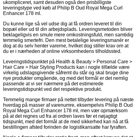
ukompliceret, samt desuden også den prisbilligste
leveringstype ved køb af Philip B Oud Royal Mega Curl
Enhancer 178 ml.
Du kunne lige så vel udse dig at få ordren leveret til din
bopæl eller ud til din arbejdsplads. Leveringsmetoden bliver
beklageligvis en smule mere omkostningsfuld, men samtidig
temmelig smertefri. Den mest betalelige leveringsmanér er
dog at du selv henter varerne, hvilket dog stiller krav om at
du er i nærheden af online virksomhedens tilholdssted.
Leveringstidspunktet på Health & Beauty > Personal Care >
Hair Care > Hair Styling Products kan i nogle tilfælde være
virkelig udslagsgivende såfremt du står og skal bruge dine
nye produkter omgående, og med det formål er det nemlig
passende at vi ser nærmere på det estimerede
leveringstidspunkt ved det respektive produkt.
Temmelig mange firmaer på nettet tilbyder levering på næste
hverdag på masser af varenumre, eksempelvis Philip B Oud
Royal Mega Curl Enhancer 178 ml, men vær opmærksom
på at det regnes ud fra at ordren laves før et nøjagtigt
tidspunkt, med det formål at de med sikkerhed kan nå at få
bestillingen afsted forinden de logistikansatte har fyraften.