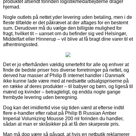
produktet afsendt forinden logistikmedarbejderne drager
hjemad.
Nogle outlets på nettet yder levering uden betaling, men i de
fleste tilfælde er det påkrævet at der aftages for en bestemt
sum. Derudover må du vælge den billigste mulighed for
fragt, hvilket tit – uanset om du befinder sig ved Helsingør,
Middelfart eller Hinnerup – vil blive at få bragt dine varer til et
afhentningssted.
Det er jo efterhånden vældig smertefrit for alle og enhver at
finde de bedste priser hos diverse forretninger på nettet, og
derved har masser af Philip B internet handler i Danmark
ikke kunne lade være med at nedsætte udsalgspriserne på
en række af deres produkter – til babyer og børn, og ligeså til
mænd og kvinder – betragteligt, og endda nogle gange
frembyde levering uden beregning.
Dog kan det imidlertid vise sig tiden værd at efterse indtil
flere e-handler efter rabat på Philip B Russian Amber
Imperial Volumizing Mousse 200 ml forinden du handler,
sådan at man er skråsikker på at få den skarpeste pris.
Man må dog være så påvagt, at hvis en netbutik reklamerer