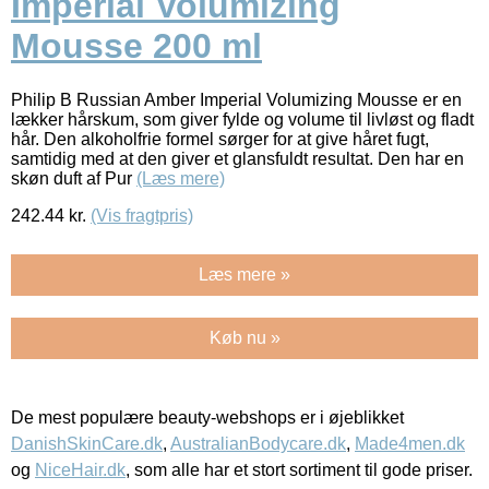
Imperial Volumizing
Mousse 200 ml
Philip B Russian Amber Imperial Volumizing Mousse er en
lækker hårskum, som giver fylde og volume til livløst og fladt
hår. Den alkoholfrie formel sørger for at give håret fugt,
samtidig med at den giver et glansfuldt resultat. Den har en
skøn duft af Pur
(Læs mere)
242.44
kr.
(Vis fragtpris)
Læs mere »
Køb nu »
De mest populære beauty-webshops er i øjeblikket
DanishSkinCare.dk
,
AustralianBodycare.dk
,
Made4men.dk
og
NiceHair.dk
, som alle har et stort sortiment til gode priser.