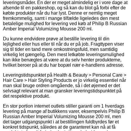
leveringsmåder. En der er meget almindelig er i vore dage at
afsende til en pakkeshop, og så kan du blot gå forbi efter de
købte produkter når du har lyst. Denne er nemlig meget
fremkommelig, samt i mange tilfælde ligeledes den mest
betalelige mulighed for levering ved køb af Philip B Russian
Amber Imperial Volumizing Mousse 200 ml.
Du kunne endvidere prøve at bestille levering til din
lejlighed eller hus eller til når du er på job. Fragttypen viser
sig til tider en tand mere omkostningsfuld, men samtidig
virkelig let gængelig. Den mest letkøbte leveringsmulighed
kan ikke benægtes at være at du selv henter produkterne,
hvilket beroer på at du har bopæl nær e-handlens adresse.
Leveringstidspunktet på Health & Beauty > Personal Care >
Hair Care > Hair Styling Products er jo virkelig essentiel når
man skal bruge ordren omgående, så i det øjemed er det
selvsagt relevant at man gransker leveringstidspunktet på
det respektive produkt.
En stor portion internet outlets stiller garanti om 1 hverdags
levering på mange af butikkens varer, eksempelvis Philip B
Russian Amber Imperial Volumizing Mousse 200 ml, men
det tager udgangspunkt i at bestillingen fuldbyrdes før et
konkret tidspunkt, således at de garanteret kan nå at få