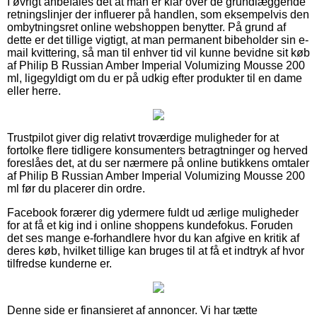
I øvrigt anbefales det at man er klar over de grundlæggende
retningslinjer der influerer på handlen, som eksempelvis den
ombytningsret online webshoppen benytter. På grund af
dette er det tillige vigtigt, at man permanent bibeholder sin e-
mail kvittering, så man til enhver tid vil kunne bevidne sit køb
af Philip B Russian Amber Imperial Volumizing Mousse 200
ml, ligegyldigt om du er på udkig efter produkter til en dame
eller herre.
Trustpilot giver dig relativt troværdige muligheder for at
fortolke flere tidligere konsumenters betragtninger og herved
foreslåes det, at du ser nærmere på online butikkens omtaler
af Philip B Russian Amber Imperial Volumizing Mousse 200
ml før du placerer din ordre.
Facebook forærer dig ydermere fuldt ud ærlige muligheder
for at få et kig ind i online shoppens kundefokus. Foruden
det ses mange e-forhandlere hvor du kan afgive en kritik af
deres køb, hvilket tillige kan bruges til at få et indtryk af hvor
tilfredse kunderne er.
Denne side er finansieret af annoncer. Vi har tætte