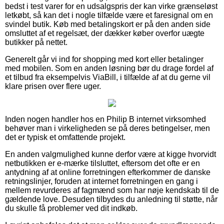
bedst i test varer for en udsalgspris der kan virke grænseløst
letkøbt, så kan det i nogle tilfælde være et faresignal om en
svindel butik. Køb med betalingskort er på den anden side
omsluttet af et regelsæt, der dækker køber overfor uægte
butikker på nettet.
Generelt går vi ind for shopping med kort eller betalinger
med mobilen. Som en anden løsning bør du drage fordel af
et tilbud fra eksempelvis ViaBill, i tilfælde af at du gerne vil
klare prisen over flere uger.
Inden nogen handler hos en Philip B internet virksomhed
behøver man i virkeligheden se på deres betingelser, men
det er typisk et omfattende projekt.
En anden valgmulighed kunne derfor være at kigge hvorvidt
netbutikken er e-mærke tilsluttet, eftersom det ofte er en
antydning af at online forretningen efterkommer de danske
retningslinjer, foruden at internet forretningen en gang i
mellem revurderes af fagmænd som har nøje kendskab til de
gældende love. Desuden tilbydes du anledning til støtte, når
du skulle få problemer ved dit indkøb.