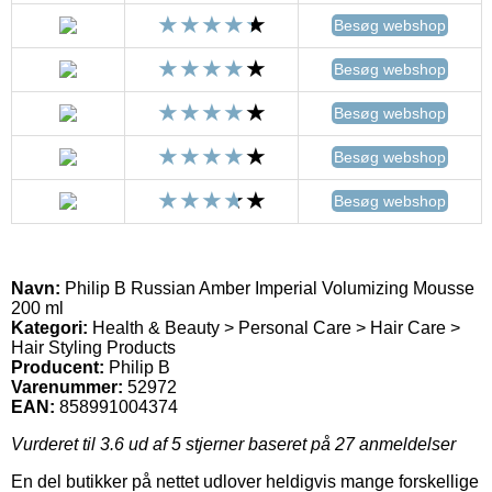
Besøg webshop
Besøg webshop
Besøg webshop
Besøg webshop
Besøg webshop
Navn:
Philip B Russian Amber Imperial Volumizing Mousse
200 ml
Kategori:
Health & Beauty > Personal Care > Hair Care >
Hair Styling Products
Producent:
Philip B
Varenummer:
52972
EAN:
858991004374
Vurderet til
3.6
ud af 5 stjerner baseret på
27
anmeldelser
En del butikker på nettet udlover heldigvis mange forskellige