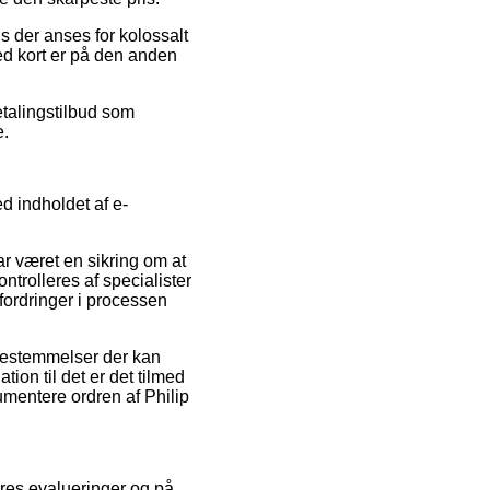
is der anses for kolossalt
ed kort er på den anden
etalingstilbud som
e.
d indholdet af e-
r været en sikring om at
trolleres af specialister
dfordringer i processen
 bestemmelser der kan
ion til det er det tilmed
mentere ordren af Philip
eres evalueringer og på