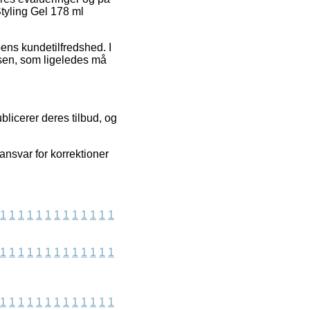
Styling Gel 178 ml
ens kundetilfredshed. I
elsen, som ligeledes må
blicerer deres tilbud, og
nsvar for korrektioner
1
1
1
1
1
1
1
1
1
1
1
1
1
1
1
1
1
1
1
1
1
1
1
1
1
1
1
1
1
1
1
1
1
1
1
1
1
1
1