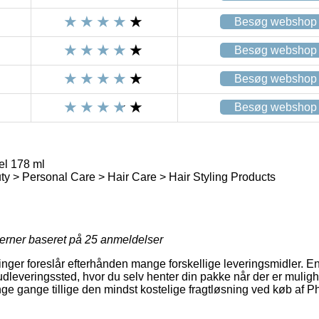
Besøg webshop
Besøg webshop
Besøg webshop
Besøg webshop
el 178 ml
y > Personal Care > Hair Care > Hair Styling Products
jerner baseret på
25
anmeldelser
inger foreslår efterhånden mange forskellige leveringsmidler. En
et udleveringssted, hvor du selv henter din pakke når der er mulig
ge gange tillige den mindst kostelige fragtløsning ved køb af Ph