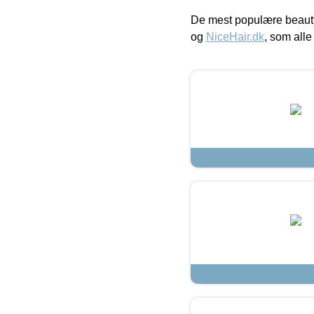
De mest populære beauty
og
NiceHair.dk
, som alle 