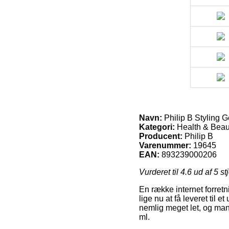
Navn:
Philip B Styling G
Kategori:
Health & Beaut
Producent:
Philip B
Varenummer:
19645
EAN:
893239000206
Vurderet til
4.6
ud af 5 st
En række internet forretn
lige nu at få leveret til 
nemlig meget let, og man
ml.