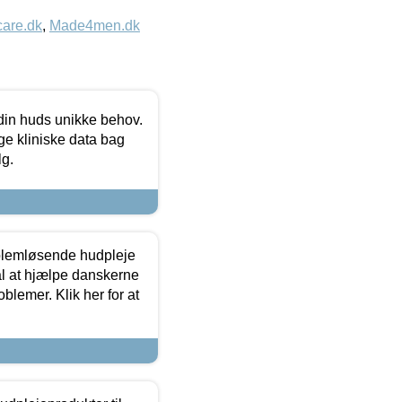
care.dk
,
Made4men.dk
 din huds unikke behov.
ge kliniske data bag
lg.
oblemløsende hudpleje
ål at hjælpe danskerne
lemer. Klik her for at