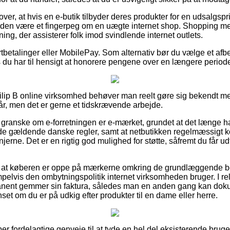
ver, at hvis en e-butik tilbyder deres produkter for en udsalgspr
ertiden være et fingerpeg om en uægte internet shop. Shopping m
ning, der assisterer folk imod svindlende internet outlets.
ortbetalinger eller MobilePay. Som alternativ bør du vælge et afb
s du har til hensigt at honorere pengene over en længere period
ilip B online virksomhed behøver man reelt gøre sig bekendt me
år, men det er gerne et tidskrævende arbejde.
granske om e-forretningen er e-mærket, grundet at det længe ha
 de gældende danske regler, samt at netbutikken regelmæssigt kon
injerne. Det er en rigtig god mulighed for støtte, såfremt du får u
ag om at køberen er oppe på mærkerne omkring de grundlæggende
pelvis den ombytningspolitik internet virksomheden bruger. I relat
nent gemmer sin faktura, således man en anden gang kan doku
set om du er på udkig efter produkter til en dame eller herre.
per fordelagtige genveje til at tyde en hel del eksisterende brug