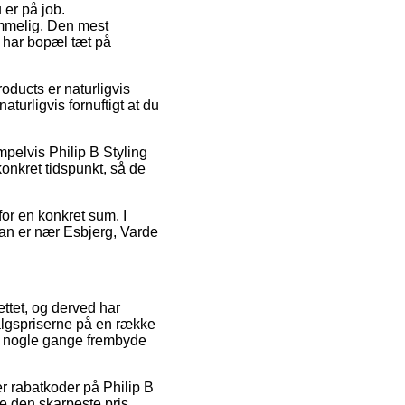
 er på job.
mmelig. Den mest
u har bopæl tæt på
ducts er naturligvis
aturligvis fornuftigt at du
pelvis Philip B Styling
konkret tidspunkt, så de
for en konkret sum. I
man er nær Esbjerg, Varde
nettet, og derved har
algspriserne på en række
dda nogle gange frembyde
ter rabatkoder på Philip B
ge den skarpeste pris.