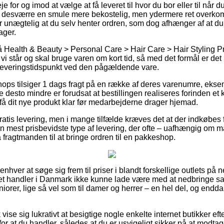
e for og imod at vælge at få leveret til hvor du bor eller til når du
 desværre en smule mere bekostelig, men ydermere ret overko
 er unægtelig at du selv henter ordren, som dog afhænger af at d
ager.
Health & Beauty > Personal Care > Hair Care > Hair Styling Pro
i står og skal bruge varen om kort tid, så med det formål er det n
 leveringstidspunkt ved den pågældende vare.
hops tilsiger 1 dags fragt på en række af deres varenumre, eksem
desto mindre er forudsat at bestillingen realiseres forinden et 
 få dit nye produkt klar før medarbejderne drager hjemad.
gratis levering, men i mange tilfælde kræves det at der indkøbes 
 mest prisbevidste type af levering, der ofte – uafhængig om 
 fragtmanden til at bringe ordren til en pakkeshop.
 enhver at søge sig frem til priser i blandt forskellige outlets på 
rnet handler i Danmark ikke kunne lade være med at nedbringe s
juniorer, lige så vel som til damer og herrer – en hel del, og en
vise sig lukrativt at besigtige nogle enkelte internet butikker ef
for at du handler, således at du er usvigeligt sikker på at modta