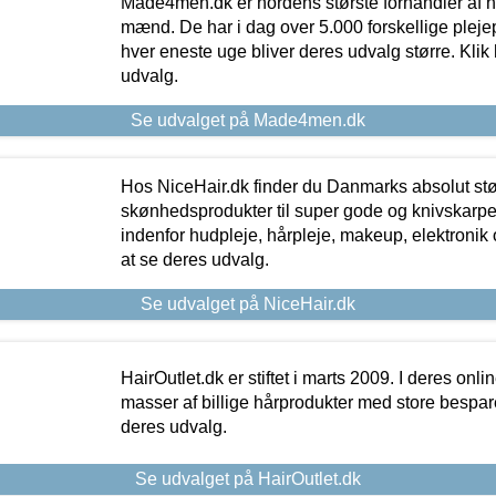
Made4men.dk er nordens største forhandler af hu
mænd. De har i dag over 5.000 forskellige pleje
hver eneste uge bliver deres udvalg større. Klik 
udvalg.
Se udvalget på Made4men.dk
Hos NiceHair.dk finder du Danmarks absolut stø
skønhedsprodukter til super gode og knivskarpe 
indenfor hudpleje, hårpleje, makeup, elektronik 
at se deres udvalg.
Se udvalget på NiceHair.dk
HairOutlet.dk er stiftet i marts 2009. I deres onl
masser af billige hårprodukter med store besparel
deres udvalg.
Se udvalget på HairOutlet.dk