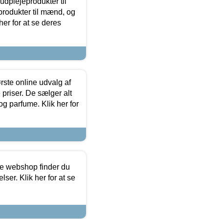
dplejeprodukter til
produkter til mænd, og
her for at se deres
rste online udvalg af
priser. De sælger alt
og parfume. Klik her for
ine webshop finder du
ser. Klik her for at se