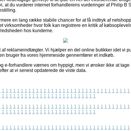
vi, at du vurderer internet forhandlerens vurderinger af Philip B 
stilling.
ere en lang række stabile chancer for at få indtryk af netshopp
rnet virksomheder hvor folk kan registrere en kritik af købsoplev
ilfredsheden hos kunderne.
 af reklameindtægter. Vi hjælper en del online butikker idet vi pu
t en bruger fra vores hjemmeside gennemfører et indkøb.
g e-forhandlere værnes om hyppigt, men vi ønsker ikke at tage a
efter at vi senest opdaterede de viste data.
1
1
1
1
1
1
1
1
1
1
1
1
1
1
1
1
1
1
1
1
1
1
1
1
1
1
1
1
1
1
1
1
1
1
1
1
1
1
1
1
1
1
1
1
1
1
1
1
1
1
1
1
1
1
1
1
1
1
1
1
1
1
1
1
1
1
1
1
1
1
1
1
1
1
1
1
1
1
1
1
1
1
1
1
1
1
1
1
1
1
1
1
1
1
1
1
1
1
1
1
1
1
1
1
1
1
1
1
1
1
1
1
1
1
1
1
1
1
1
1
1
1
1
1
1
1
1
1
1
1
1
1
1
1
1
1
1
1
1
1
1
1
1
1
1
1
1
1
1
1
1
1
1
1
1
1
1