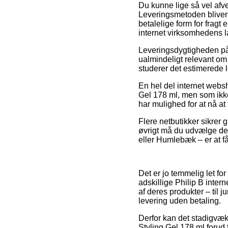
Du kunne lige så vel afvej
Leveringsmetoden bliver
betalelige form for fragt
internet virksomhedens l
Leveringsdygtigheden på 
ualmindeligt relevant om v
studerer det estimerede
En hel del internet webs
Gel 178 ml, men som ikke 
har mulighed for at nå at
Flere netbutikker sikrer 
øvrigt må du udvælge den
eller Humlebæk – er at få
Det er jo temmelig let for
adskillige Philip B inte
af deres produkter – til 
levering uden betaling.
Derfor kan det stadigvæk 
Styling Gel 178 ml forud 