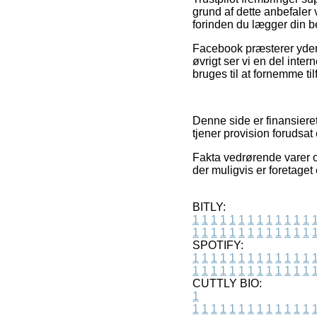
grund af dette anbefaler 
forinden du lægger din be
Facebook præsterer yderm
øvrigt ser vi en del inte
bruges til at fornemme t
Denne side er finansieret
tjener provision forudsa
Fakta vedrørende varer o
der muligvis er foretaget 
BITLY:
1
1
1
1
1
1
1
1
1
1
1
1
1
1
1
1
1
1
1
1
1
1
1
1
1
1
SPOTIFY:
1
1
1
1
1
1
1
1
1
1
1
1
1
1
1
1
1
1
1
1
1
1
1
1
1
1
CUTTLY BIO:
1
1
1
1
1
1
1
1
1
1
1
1
1
1