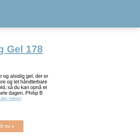
ng Gel 178
 og alsidig gel, der er
ækre og let håndterbare
hold, så du kan opnå et
hele dagen. Philip B
Læs mere)
b nu »