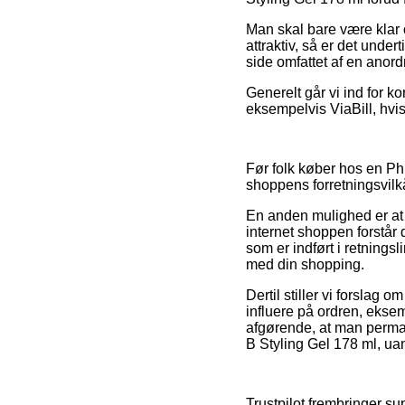
Man skal bare være klar o
attraktiv, så er det und
side omfattet af en anord
Generelt går vi ind for k
eksempelvis ViaBill, hvi
Før folk køber hos en Ph
shoppens forretningsvilk
En anden mulighed er at 
internet shoppen forstår
som er indført i retningsl
med din shopping.
Dertil stiller vi forsl
influere på ordren, eksem
afgørende, at man perma
B Styling Gel 178 ml, uan
Trustpilot frembringer su