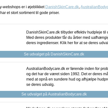
-webshops er i øjeblikket
DanishSkinCare.dk
,
AustralianBody
har et stort sortiment til gode priser.
DanishSkinCare.dk tilbyder effektiv hudpleje til
Med deres produkter får du årtier med uafhængi
deres ingredienser. Klik her for at se deres udva
Se udvalget på DanishSkinCare.dk
AustralianBodycare.dk er førende inden for pr
og det har de været siden 1992. Det er deres m
med at opnå en sundere hud og afhjælpe hudprob
se deres udvalg.
Se udvalget på AustralianBodycare.dk