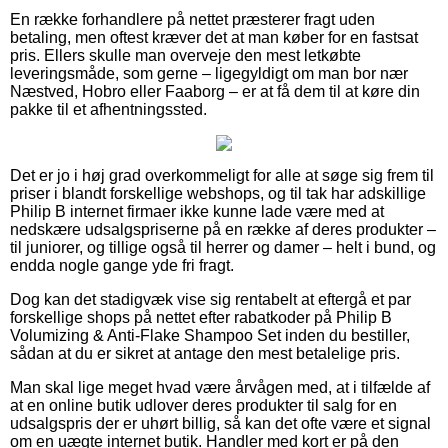
En række forhandlere på nettet præsterer fragt uden
betaling, men oftest kræver det at man køber for en fastsat
pris. Ellers skulle man overveje den mest letkøbte
leveringsmåde, som gerne – ligegyldigt om man bor nær
Næstved, Hobro eller Faaborg – er at få dem til at køre din
pakke til et afhentningssted.
Det er jo i høj grad overkommeligt for alle at søge sig frem til
priser i blandt forskellige webshops, og til tak har adskillige
Philip B internet firmaer ikke kunne lade være med at
nedskære udsalgspriserne på en række af deres produkter –
til juniorer, og tillige også til herrer og damer – helt i bund, og
endda nogle gange yde fri fragt.
Dog kan det stadigvæk vise sig rentabelt at eftergå et par
forskellige shops på nettet efter rabatkoder på Philip B
Volumizing & Anti-Flake Shampoo Set inden du bestiller,
sådan at du er sikret at antage den mest betalelige pris.
Man skal lige meget hvad være årvågen med, at i tilfælde af
at en online butik udlover deres produkter til salg for en
udsalgspris der er uhørt billig, så kan det ofte være et signal
om en uægte internet butik. Handler med kort er på den