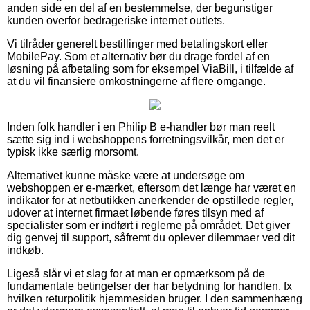
anden side en del af en bestemmelse, der begunstiger
kunden overfor bedrageriske internet outlets.
Vi tilråder generelt bestillinger med betalingskort eller
MobilePay. Som et alternativ bør du drage fordel af en
løsning på afbetaling som for eksempel ViaBill, i tilfælde af
at du vil finansiere omkostningerne af flere omgange.
Inden folk handler i en Philip B e-handler bør man reelt
sætte sig ind i webshoppens forretningsvilkår, men det er
typisk ikke særlig morsomt.
Alternativet kunne måske være at undersøge om
webshoppen er e-mærket, eftersom det længe har været en
indikator for at netbutikken anerkender de opstillede regler,
udover at internet firmaet løbende føres tilsyn med af
specialister som er indført i reglerne på området. Det giver
dig genvej til support, såfremt du oplever dilemmaer ved dit
indkøb.
Ligeså slår vi et slag for at man er opmærksom på de
fundamentale betingelser der har betydning for handlen, fx
hvilken returpolitik hjemmesiden bruger. I den sammenhæng