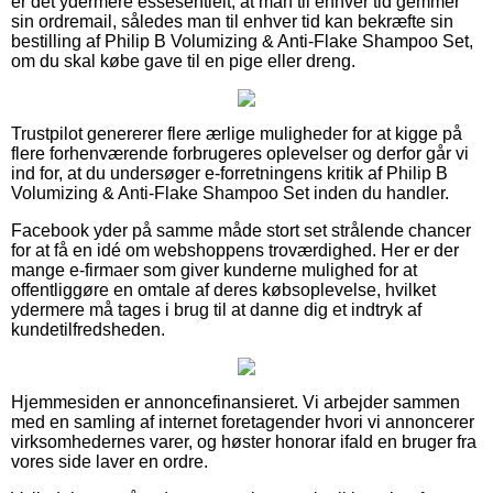
er det ydermere essesentielt, at man til enhver tid gemmer
sin ordremail, således man til enhver tid kan bekræfte sin
bestilling af Philip B Volumizing & Anti-Flake Shampoo Set,
om du skal købe gave til en pige eller dreng.
Trustpilot genererer flere ærlige muligheder for at kigge på
flere forhenværende forbrugeres oplevelser og derfor går vi
ind for, at du undersøger e-forretningens kritik af Philip B
Volumizing & Anti-Flake Shampoo Set inden du handler.
Facebook yder på samme måde stort set strålende chancer
for at få en idé om webshoppens troværdighed. Her er der
mange e-firmaer som giver kunderne mulighed for at
offentliggøre en omtale af deres købsoplevelse, hvilket
ydermere må tages i brug til at danne dig et indtryk af
kundetilfredsheden.
Hjemmesiden er annoncefinansieret. Vi arbejder sammen
med en samling af internet foretagender hvori vi annoncerer
virksomhedernes varer, og høster honorar ifald en bruger fra
vores side laver en ordre.