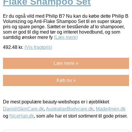
Flake Shampoo Set
Er du også vild med Philip B? Nu kan du købe dette Philip B
Volumizing og Anti-Flake Shampoo Set til en super skarp
pris og spare penge. Sættet er bestående af to shampooer,
som er god til dig med tør og irriteret hovedbund, og som
samtidig ønsker mere fy
(Læs mere)
492.48
kr.
(Vis fragtpris)
Læs mere »
Køb nu »
De mest populære beauty-webshops er i øjeblikket
DanishSkinCare.dk
,
AustralianBodycare.dk
,
Made4men.dk
og
NiceHair.dk
, som alle har et stort sortiment til gode priser.