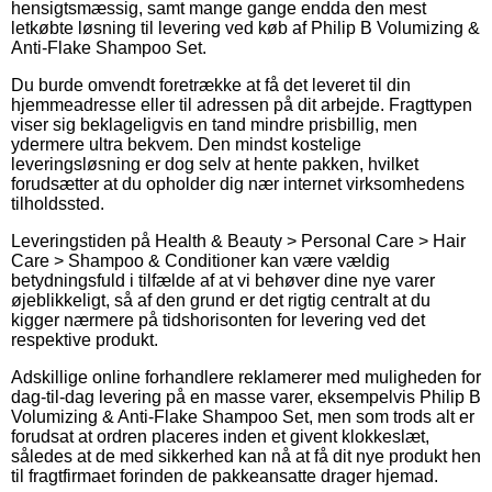
hensigtsmæssig, samt mange gange endda den mest
letkøbte løsning til levering ved køb af Philip B Volumizing &
Anti-Flake Shampoo Set.
Du burde omvendt foretrække at få det leveret til din
hjemmeadresse eller til adressen på dit arbejde. Fragttypen
viser sig beklageligvis en tand mindre prisbillig, men
ydermere ultra bekvem. Den mindst kostelige
leveringsløsning er dog selv at hente pakken, hvilket
forudsætter at du opholder dig nær internet virksomhedens
tilholdssted.
Leveringstiden på Health & Beauty > Personal Care > Hair
Care > Shampoo & Conditioner kan være vældig
betydningsfuld i tilfælde af at vi behøver dine nye varer
øjeblikkeligt, så af den grund er det rigtig centralt at du
kigger nærmere på tidshorisonten for levering ved det
respektive produkt.
Adskillige online forhandlere reklamerer med muligheden for
dag-til-dag levering på en masse varer, eksempelvis Philip B
Volumizing & Anti-Flake Shampoo Set, men som trods alt er
forudsat at ordren placeres inden et givent klokkeslæt,
således at de med sikkerhed kan nå at få dit nye produkt hen
til fragtfirmaet forinden de pakkeansatte drager hjemad.