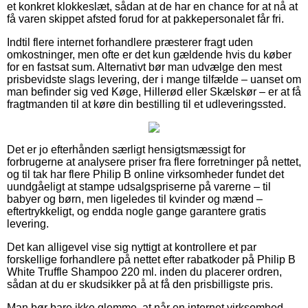
et konkret klokkeslæt, sådan at de har en chance for at nå at
få varen skippet afsted forud for at pakkepersonalet får fri.
Indtil flere internet forhandlere præsterer fragt uden
omkostninger, men ofte er det kun gældende hvis du køber
for en fastsat sum. Alternativt bør man udvælge den mest
prisbevidste slags levering, der i mange tilfælde – uanset om
man befinder sig ved Køge, Hillerød eller Skælskør – er at få
fragtmanden til at køre din bestilling til et udleveringssted.
Det er jo efterhånden særligt hensigtsmæssigt for
forbrugerne at analysere priser fra flere forretninger på nettet,
og til tak har flere Philip B online virksomheder fundet det
uundgåeligt at stampe udsalgspriserne på varerne – til
babyer og børn, men ligeledes til kvinder og mænd –
eftertrykkeligt, og endda nogle gange garantere gratis
levering.
Det kan alligevel vise sig nyttigt at kontrollere et par
forskellige forhandlere på nettet efter rabatkoder på Philip B
White Truffle Shampoo 220 ml. inden du placerer ordren,
sådan at du er skudsikker på at få den prisbilligste pris.
Man bør bare ikke glemme, at når en internet virksomhed