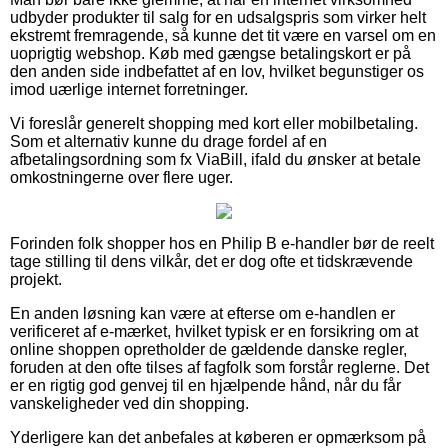
udbyder produkter til salg for en udsalgspris som virker helt
ekstremt fremragende, så kunne det tit være en varsel om en
uoprigtig webshop. Køb med gængse betalingskort er på
den anden side indbefattet af en lov, hvilket begunstiger os
imod uærlige internet forretninger.
Vi foreslår generelt shopping med kort eller mobilbetaling.
Som et alternativ kunne du drage fordel af en
afbetalingsordning som fx ViaBill, ifald du ønsker at betale
omkostningerne over flere uger.
Forinden folk shopper hos en Philip B e-handler bør de reelt
tage stilling til dens vilkår, det er dog ofte et tidskrævende
projekt.
En anden løsning kan være at efterse om e-handlen er
verificeret af e-mærket, hvilket typisk er en forsikring om at
online shoppen opretholder de gældende danske regler,
foruden at den ofte tilses af fagfolk som forstår reglerne. Det
er en rigtig god genvej til en hjælpende hånd, når du får
vanskeligheder ved din shopping.
Yderligere kan det anbefales at køberen er opmærksom på