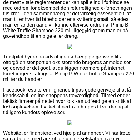
de mest vitale reglementer der kan spille ind i forbindelse
med ordren, for eksempel den returrettighed e-forretningen
tilsikrer. I den sammenhæng er det virkelig essesentielt, at
man til enhver tid bibeholder ens kvitteringsmail, således
man en anden gang vil kunne eftervise ordren af Philip B
White Truffle Shampoo 220 ml., ligegyldigt om man er på
gaveindkøb til en pige eller dreng.
Trustpilot byder på adskillige uafhængige genveje til at
eftergå en stor portion eksisterende brugeres anmeldelser
og derved er det godt, at du kigger nærmere på internet
forretningens ratings af Philip B White Truffle Shampoo 220
ml. før du handler.
Facebook resulterer i lignende tilpas gode genveje til at få
kendskab til online shoppens troværdighed. Tilmed er der
faktisk firmaer på nettet hvor folk kan udfærdige en kritik af
købsoplevelsen, hvilket tilmed kan bruges til vurdering af
tidligere kunders oplevelser.
Websitet er finansieret ved hjælp af annoncer. Vi har tætte
samarbejder med adskillige online selskaber hvori vi