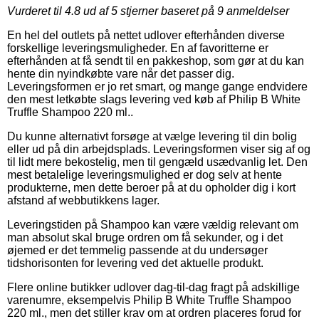
Vurderet til
4.8
ud af 5 stjerner baseret på
9
anmeldelser
En hel del outlets på nettet udlover efterhånden diverse
forskellige leveringsmuligheder. En af favoritterne er
efterhånden at få sendt til en pakkeshop, som gør at du kan
hente din nyindkøbte vare når det passer dig.
Leveringsformen er jo ret smart, og mange gange endvidere
den mest letkøbte slags levering ved køb af Philip B White
Truffle Shampoo 220 ml..
Du kunne alternativt forsøge at vælge levering til din bolig
eller ud på din arbejdsplads. Leveringsformen viser sig af og
til lidt mere bekostelig, men til gengæld usædvanlig let. Den
mest betalelige leveringsmulighed er dog selv at hente
produkterne, men dette beroer på at du opholder dig i kort
afstand af webbutikkens lager.
Leveringstiden på Shampoo kan være vældig relevant om
man absolut skal bruge ordren om få sekunder, og i det
øjemed er det temmelig passende at du undersøger
tidshorisonten for levering ved det aktuelle produkt.
Flere online butikker udlover dag-til-dag fragt på adskillige
varenumre, eksempelvis Philip B White Truffle Shampoo
220 ml., men det stiller krav om at ordren placeres forud for