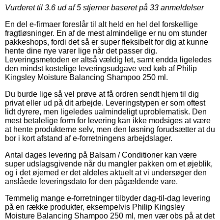
Vurderet til
3.6
ud af 5 stjerner baseret på
33
anmeldelser
En del e-firmaer foreslår til alt held en hel del forskellige
fragtløsninger. En af de mest almindelige er nu om stunder
pakkeshops, fordi det så er super fleksibelt for dig at kunne
hente dine nye varer lige når det passer dig.
Leveringsmetoden er altså vældig let, samt endda ligeledes
den mindst kostelige leveringsudgave ved køb af Philip
Kingsley Moisture Balancing Shampoo 250 ml.
Du burde lige så vel prøve at få ordren sendt hjem til dig
privat eller ud på dit arbejde. Leveringstypen er som oftest
lidt dyrere, men ligeledes ualmindeligt uproblematisk. Den
mest betalelige form for levering kan ikke modsiges at være
at hente produkterne selv, men den løsning forudsætter at du
bor i kort afstand af e-forretningens arbejdslager.
Antal dages levering på Balsam / Conditioner kan være
super udslagsgivende når du mangler pakken om et øjeblik,
og i det øjemed er det aldeles aktuelt at vi undersøger den
anslåede leveringsdato for den pågældende vare.
Temmelig mange e-forretninger tilbyder dag-til-dag levering
på en række produkter, eksempelvis Philip Kingsley
Moisture Balancing Shampoo 250 ml, men vær obs på at det