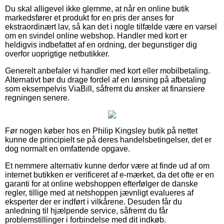
Du skal alligevel ikke glemme, at når en online butik
markedsfører et produkt for en pris der anses for
ekstraordinært lav, så kan det i nogle tilfælde være en varsel
om en svindel online webshop. Handler med kort er
heldigvis indbefattet af en ordning, der begunstiger dig
overfor uoprigtige netbutikker.
Generelt anbefaler vi handler med kort eller mobilbetaling.
Alternativt bør du drage fordel af en løsning på afbetaling
som eksempelvis ViaBill, såfremt du ønsker at finansiere
regningen senere.
Før nogen køber hos en Philip Kingsley butik på nettet
kunne de principielt se på deres handelsbetingelser, det er
dog normalt en omfattende opgave.
Et nemmere alternativ kunne derfor være at finde ud af om
internet butikken er verificeret af e-mærket, da det ofte er en
garanti for at online webshoppen efterfølger de danske
regler, tillige med at netshoppen jævnligt evalueres af
eksperter der er indført i vilkårene. Desuden får du
anledning til hjælpende service, såfremt du får
problemstillinger i forbindelse med dit indkøb.