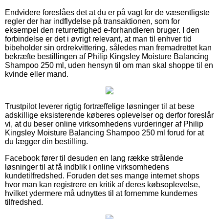
Endvidere foreslåes det at du er på vagt for de væsentligste
regler der har indflydelse på transaktionen, som for
eksempel den returrettighed e-forhandleren bruger. I den
forbindelse er det i øvrigt relevant, at man til enhver tid
bibeholder sin ordrekvittering, således man fremadrettet kan
bekræfte bestillingen af Philip Kingsley Moisture Balancing
Shampoo 250 ml, uden hensyn til om man skal shoppe til en
kvinde eller mand.
Trustpilot leverer rigtig fortræffelige løsninger til at bese
adskillige eksisterende køberes oplevelser og derfor foreslår
vi, at du beser online virksomhedens vurderinger af Philip
Kingsley Moisture Balancing Shampoo 250 ml forud for at
du lægger din bestilling.
Facebook fører til desuden en lang række strålende
løsninger til at få indblik i online virksomhedens
kundetilfredshed. Foruden det ses mange internet shops
hvor man kan registrere en kritik af deres købsoplevelse,
hvilket ydermere må udnyttes til at fornemme kundernes
tilfredshed.