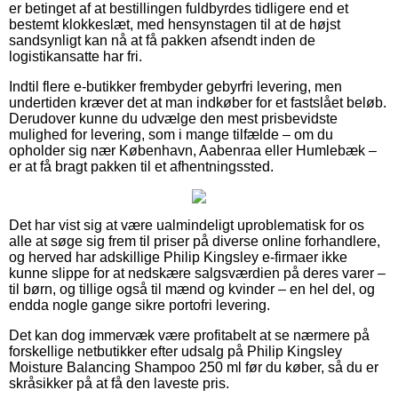
er betinget af at bestillingen fuldbyrdes tidligere end et
bestemt klokkeslæt, med hensynstagen til at de højst
sandsynligt kan nå at få pakken afsendt inden de
logistikansatte har fri.
Indtil flere e-butikker frembyder gebyrfri levering, men
undertiden kræver det at man indkøber for et fastslået beløb.
Derudover kunne du udvælge den mest prisbevidste
mulighed for levering, som i mange tilfælde – om du
opholder sig nær København, Aabenraa eller Humlebæk –
er at få bragt pakken til et afhentningssted.
Det har vist sig at være ualmindeligt uproblematisk for os
alle at søge sig frem til priser på diverse online forhandlere,
og herved har adskillige Philip Kingsley e-firmaer ikke
kunne slippe for at nedskære salgsværdien på deres varer –
til børn, og tillige også til mænd og kvinder – en hel del, og
endda nogle gange sikre portofri levering.
Det kan dog immervæk være profitabelt at se nærmere på
forskellige netbutikker efter udsalg på Philip Kingsley
Moisture Balancing Shampoo 250 ml før du køber, så du er
skråsikker på at få den laveste pris.