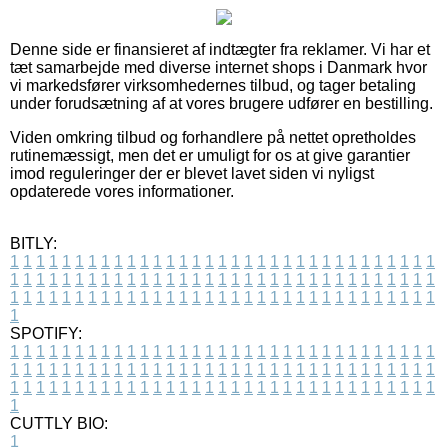
Denne side er finansieret af indtægter fra reklamer. Vi har et
tæt samarbejde med diverse internet shops i Danmark hvor
vi markedsfører virksomhedernes tilbud, og tager betaling
under forudsætning af at vores brugere udfører en bestilling.
Viden omkring tilbud og forhandlere på nettet opretholdes
rutinemæssigt, men det er umuligt for os at give garantier
imod reguleringer der er blevet lavet siden vi nyligst
opdaterede vores informationer.
BITLY:
1
1
1
1
1
1
1
1
1
1
1
1
1
1
1
1
1
1
1
1
1
1
1
1
1
1
1
1
1
1
1
1
1
1
1
1
1
1
1
1
1
1
1
1
1
1
1
1
1
1
1
1
1
1
1
1
1
1
1
1
1
1
1
1
1
1
1
1
1
1
1
1
1
1
1
1
1
1
1
1
1
1
1
1
1
1
1
1
1
1
1
1
1
1
1
1
1
1
1
1
SPOTIFY:
1
1
1
1
1
1
1
1
1
1
1
1
1
1
1
1
1
1
1
1
1
1
1
1
1
1
1
1
1
1
1
1
1
1
1
1
1
1
1
1
1
1
1
1
1
1
1
1
1
1
1
1
1
1
1
1
1
1
1
1
1
1
1
1
1
1
1
1
1
1
1
1
1
1
1
1
1
1
1
1
1
1
1
1
1
1
1
1
1
1
1
1
1
1
1
1
1
1
1
1
CUTTLY BIO:
1