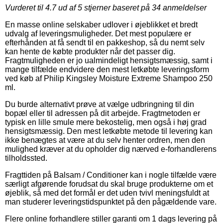
Vurderet til
4.7
ud af 5 stjerner baseret på
34
anmeldelser
En masse online selskaber udlover i øjeblikket et bredt
udvalg af leveringsmuligheder. Det mest populære er
efterhånden at få sendt til en pakkeshop, så du nemt selv
kan hente de købte produkter når det passer dig.
Fragtmuligheden er jo ualmindeligt hensigtsmæssig, samt i
mange tilfælde endvidere den mest letkøbte leveringsform
ved køb af Philip Kingsley Moisture Extreme Shampoo 250
ml.
Du burde alternativt prøve at vælge udbringning til din
bopæl eller til adressen på dit arbejde. Fragtmetoden er
typisk en lille smule mere bekostelig, men også i høj grad
hensigtsmæssig. Den mest letkøbte metode til levering kan
ikke benægtes at være at du selv henter ordren, men den
mulighed kræver at du opholder dig nærved e-forhandlerens
tilholdssted.
Fragttiden på Balsam / Conditioner kan i nogle tilfælde være
særligt afgørende forudsat du skal bruge produkterne om et
øjeblik, så med det formål er det uden tvivl meningsfuldt at
man studerer leveringstidspunktet på den pågældende vare.
Flere online forhandlere stiller garanti om 1 dags levering på