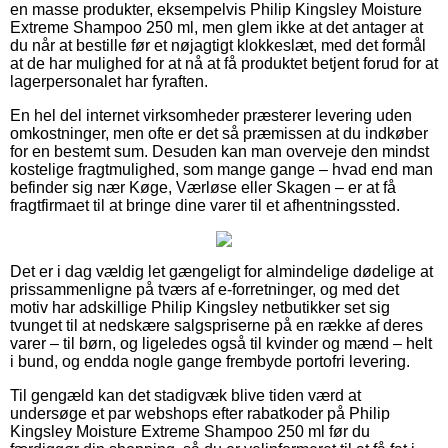
en masse produkter, eksempelvis Philip Kingsley Moisture
Extreme Shampoo 250 ml, men glem ikke at det antager at
du når at bestille før et nøjagtigt klokkeslæt, med det formål
at de har mulighed for at nå at få produktet betjent forud for at
lagerpersonalet har fyraften.
En hel del internet virksomheder præsterer levering uden
omkostninger, men ofte er det så præmissen at du indkøber
for en bestemt sum. Desuden kan man overveje den mindst
kostelige fragtmulighed, som mange gange – hvad end man
befinder sig nær Køge, Værløse eller Skagen – er at få
fragtfirmaet til at bringe dine varer til et afhentningssted.
Det er i dag vældig let gængeligt for almindelige dødelige at
prissammenligne på tværs af e-forretninger, og med det
motiv har adskillige Philip Kingsley netbutikker set sig
tvunget til at nedskære salgspriserne på en række af deres
varer – til børn, og ligeledes også til kvinder og mænd – helt
i bund, og endda nogle gange frembyde portofri levering.
Til gengæld kan det stadigvæk blive tiden værd at
undersøge et par webshops efter rabatkoder på Philip
Kingsley Moisture Extreme Shampoo 250 ml før du