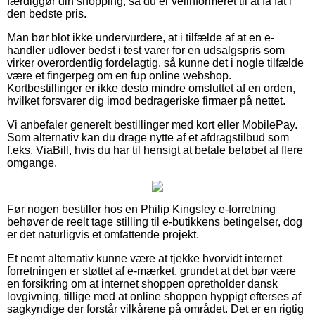
færdiggør din shopping, så du er velinformeret til at få fat i
den bedste pris.
Man bør blot ikke undervurdere, at i tilfælde af at en e-
handler udlover bedst i test varer for en udsalgspris som
virker overordentlig fordelagtig, så kunne det i nogle tilfælde
være et fingerpeg om en fup online webshop.
Kortbestillinger er ikke desto mindre omsluttet af en orden,
hvilket forsvarer dig imod bedrageriske firmaer på nettet.
Vi anbefaler generelt bestillinger med kort eller MobilePay.
Som alternativ kan du drage nytte af et afdragstilbud som
f.eks. ViaBill, hvis du har til hensigt at betale beløbet af flere
omgange.
Før nogen bestiller hos en Philip Kingsley e-forretning
behøver de reelt tage stilling til e-butikkens betingelser, dog
er det naturligvis et omfattende projekt.
Et nemt alternativ kunne være at tjekke hvorvidt internet
forretningen er støttet af e-mærket, grundet at det bør være
en forsikring om at internet shoppen opretholder dansk
lovgivning, tillige med at online shoppen hyppigt efterses af
sagkyndige der forstår vilkårene på området. Det er en rigtig