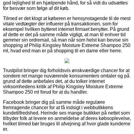
god lejlighed til en hjælpende hånd, for så vidt du udsættes
for besvær som følge af dit køb.
Tilmed er det klogt at køberen er hensynstagende til de mest
vitale vedtægter der influerer på transaktionen, som for
eksempel hvilken bytteret internet firmaet benytter. På grund
af dette er det på samme måde vigtigt, at man til enhver tid
gemmer sin ordremail, så man når som helst kan bevise sin
shopping af Philip Kingsley Moisture Extreme Shampoo 250
ml, hvad end man er på shopping til en dame eller herre.
Trustpilot bringer dig forholdsvis ønskværdige chancer for at
sondere ret mange nuværende konsumenters omtaler og på
grund af dette anbefales det, at du tolker internet
virksomhedens kritik af Philip Kingsley Moisture Extreme
Shampoo 250 ml forud for at du handler.
Facebook bringer dig på samme måde regulære
fremragende chancer for at få indsigt i webbutikkens
kundetilfredshed. Herinde ses mange butikker på nettet som
tilbyder folk at levere en anmeldelse af deres købsoplevelse,
hvilket tilmed bør bruges til afvejning af hvor glade kunderne
er.