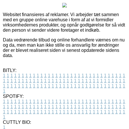
Websitet finansieres af reklamer. Vi arbejder tæt sammen
med en gruppe online varehuse i form af at vi formidler
virksomhedernes produkter, og opnår godtgørelse for så vidt
den person vi sender videre foretager et indkøb.
Data vedrørende tilbud og online forhandlere værnes om nu
og da, men man kan ikke stille os ansvarlig for ændringer
der er blevet realiseret siden vi senest opdaterede sidens
data.
BITLY:
1
1
1
1
1
1
1
1
1
1
1
1
1
1
1
1
1
1
1
1
1
1
1
1
1
1
1
1
1
1
1
1
1
1
1
1
1
1
1
1
1
1
1
1
1
1
1
1
1
1
1
1
1
1
1
1
1
1
1
1
1
1
1
1
1
1
1
1
1
1
1
1
1
1
1
1
1
1
1
1
1
1
1
1
1
1
1
1
1
1
1
1
1
1
1
1
1
1
1
1
SPOTIFY:
1
1
1
1
1
1
1
1
1
1
1
1
1
1
1
1
1
1
1
1
1
1
1
1
1
1
1
1
1
1
1
1
1
1
1
1
1
1
1
1
1
1
1
1
1
1
1
1
1
1
1
1
1
1
1
1
1
1
1
1
1
1
1
1
1
1
1
1
1
1
1
1
1
1
1
1
1
1
1
1
1
1
1
1
1
1
1
1
1
1
1
1
1
1
1
1
1
1
1
1
CUTTLY BIO:
1