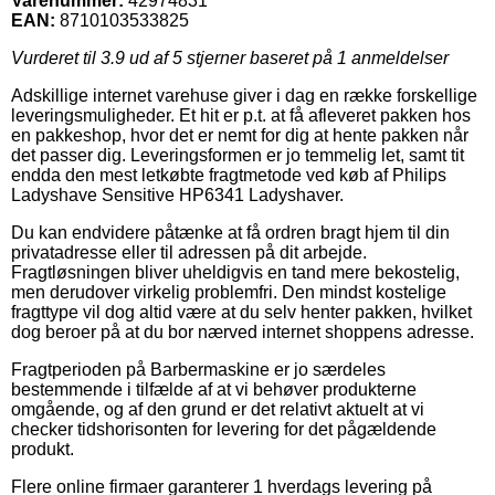
Varenummer:
42974831
EAN:
8710103533825
Vurderet til
3.9
ud af 5 stjerner baseret på
1
anmeldelser
Adskillige internet varehuse giver i dag en række forskellige
leveringsmuligheder. Et hit er p.t. at få afleveret pakken hos
en pakkeshop, hvor det er nemt for dig at hente pakken når
det passer dig. Leveringsformen er jo temmelig let, samt tit
endda den mest letkøbte fragtmetode ved køb af Philips
Ladyshave Sensitive HP6341 Ladyshaver.
Du kan endvidere påtænke at få ordren bragt hjem til din
privatadresse eller til adressen på dit arbejde.
Fragtløsningen bliver uheldigvis en tand mere bekostelig,
men derudover virkelig problemfri. Den mindst kostelige
fragttype vil dog altid være at du selv henter pakken, hvilket
dog beroer på at du bor nærved internet shoppens adresse.
Fragtperioden på Barbermaskine er jo særdeles
bestemmende i tilfælde af at vi behøver produkterne
omgående, og af den grund er det relativt aktuelt at vi
checker tidshorisonten for levering for det pågældende
produkt.
Flere online firmaer garanterer 1 hverdags levering på