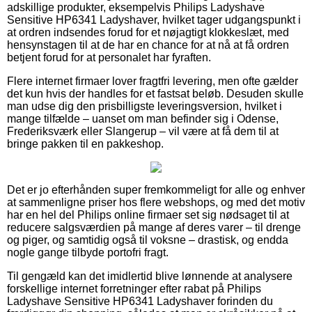
adskillige produkter, eksempelvis Philips Ladyshave
Sensitive HP6341 Ladyshaver, hvilket tager udgangspunkt i
at ordren indsendes forud for et nøjagtigt klokkeslæt, med
hensynstagen til at de har en chance for at nå at få ordren
betjent forud for at personalet har fyraften.
Flere internet firmaer lover fragtfri levering, men ofte gælder
det kun hvis der handles for et fastsat beløb. Desuden skulle
man udse dig den prisbilligste leveringsversion, hvilket i
mange tilfælde – uanset om man befinder sig i Odense,
Frederiksværk eller Slangerup – vil være at få dem til at
bringe pakken til en pakkeshop.
Det er jo efterhånden super fremkommeligt for alle og enhver
at sammenligne priser hos flere webshops, og med det motiv
har en hel del Philips online firmaer set sig nødsaget til at
reducere salgsværdien på mange af deres varer – til drenge
og piger, og samtidig også til voksne – drastisk, og endda
nogle gange tilbyde portofri fragt.
Til gengæld kan det imidlertid blive lønnende at analysere
forskellige internet forretninger efter rabat på Philips
Ladyshave Sensitive HP6341 Ladyshaver forinden du