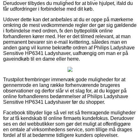
Derudover tilbydes du mulighed for at blive hjulpet, ifald du
får udfordringer i forbindelse med dit køb.
Udover dette kan det anbefales at du er oppe på mærkerne
omkring de mest vedkommende regler der gør sig gældende
i forbindelse med ordren, fx den byttepolitik online
forhandleren kører med. Her er det tilmed relevant, at man
permanent bevarer sin e-mail kvittering, således man en
anden gang vil kunne bekræfte ordren af Philips Ladyshave
Sensitive HP6341 Ladyshaver, uafhængig om man er på
gaveindkøb til en dame eller herre.
Trustpilot frembringer immervæk gode muligheder for at
gennemrode en lang række forhenværende brugeres
observationer og derfor slår vi et slag for, at du kigger på
online forhandlerens bedømmelser af Philips Ladyshave
Sensitive HP6341 Ladyshaver før du shopper.
Facebook tilbyder lige så vel ret så fremragende muligheder
for at få kendskab til online firmaets kundefokus. Derudover
ses en del webbutikker som gør det muligt at offentliggøre
en omtale af virksomhedens service, som tillige må drages
fordel af til at bedømme tidligere kunders oplevelser.