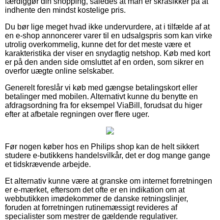
færdiggør din shopping, således at man er skråsikker på at
indhente den mindst kostelige pris.
Du bør lige meget hvad ikke undervurdere, at i tilfælde af at
en e-shop annoncerer varer til en udsalgspris som kan virke
utrolig overkommelig, kunne det for det meste være et
karakteristika der viser en snydagtig netshop. Køb med kort
er på den anden side omsluttet af en orden, som sikrer en
overfor uægte online selskaber.
Generelt foreslår vi køb med gængse betalingskort eller
betalinger med mobilen. Alternativt kunne du benytte en
afdragsordning fra for eksempel ViaBill, forudsat du higer
efter at afbetale regningen over flere uger.
Før nogen køber hos en Philips shop kan de helt sikkert
studere e-butikkens handelsvilkår, det er dog mange gange
et tidskrævende arbejde.
Et alternativ kunne være at granske om internet forretningen
er e-mærket, eftersom det ofte er en indikation om at
webbutikken imødekommer de danske retningslinjer,
foruden at forretningen rutinemæssigt revideres af
specialister som mestrer de gældende regulativer.