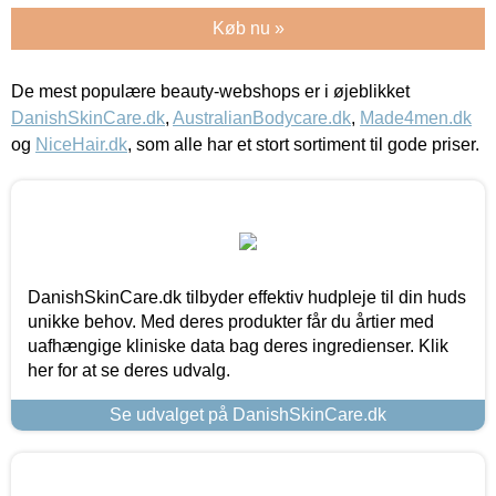
Køb nu »
De mest populære beauty-webshops er i øjeblikket
DanishSkinCare.dk
,
AustralianBodycare.dk
,
Made4men.dk
og
NiceHair.dk
, som alle har et stort sortiment til gode priser.
DanishSkinCare.dk tilbyder effektiv hudpleje til din huds
unikke behov. Med deres produkter får du årtier med
uafhængige kliniske data bag deres ingredienser. Klik
her for at se deres udvalg.
Se udvalget på DanishSkinCare.dk