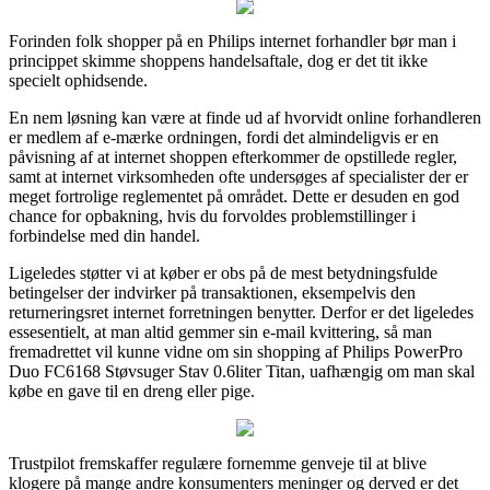
Forinden folk shopper på en Philips internet forhandler bør man i
princippet skimme shoppens handelsaftale, dog er det tit ikke
specielt ophidsende.
En nem løsning kan være at finde ud af hvorvidt online forhandleren
er medlem af e-mærke ordningen, fordi det almindeligvis er en
påvisning af at internet shoppen efterkommer de opstillede regler,
samt at internet virksomheden ofte undersøges af specialister der er
meget fortrolige reglementet på området. Dette er desuden en god
chance for opbakning, hvis du forvoldes problemstillinger i
forbindelse med din handel.
Ligeledes støtter vi at køber er obs på de mest betydningsfulde
betingelser der indvirker på transaktionen, eksempelvis den
returneringsret internet forretningen benytter. Derfor er det ligeledes
essesentielt, at man altid gemmer sin e-mail kvittering, så man
fremadrettet vil kunne vidne om sin shopping af Philips PowerPro
Duo FC6168 Støvsuger Stav 0.6liter Titan, uafhængig om man skal
købe en gave til en dreng eller pige.
Trustpilot fremskaffer regulære fornemme genveje til at blive
klogere på mange andre konsumenters meninger og derved er det