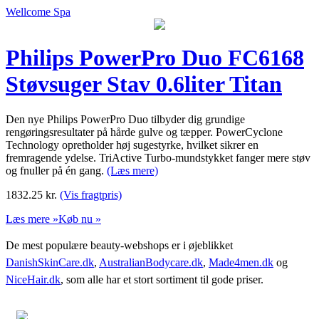
Wellcome Spa
Philips PowerPro Duo FC6168
Støvsuger Stav 0.6liter Titan
Den nye Philips PowerPro Duo tilbyder dig grundige
rengøringsresultater på hårde gulve og tæpper. PowerCyclone
Technology opretholder høj sugestyrke, hvilket sikrer en
fremragende ydelse. TriActive Turbo-mundstykket fanger mere støv
og fnuller på én gang.
(Læs mere)
1832.25
kr.
(Vis fragtpris)
Læs mere »
Køb nu »
De mest populære beauty-webshops er i øjeblikket
DanishSkinCare.dk
,
AustralianBodycare.dk
,
Made4men.dk
og
NiceHair.dk
, som alle har et stort sortiment til gode priser.