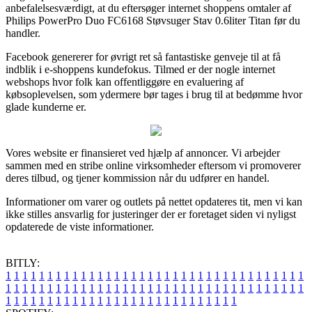
anbefalelsesværdigt, at du eftersøger internet shoppens omtaler af
Philips PowerPro Duo FC6168 Støvsuger Stav 0.6liter Titan før du
handler.
Facebook genererer for øvrigt ret så fantastiske genveje til at få
indblik i e-shoppens kundefokus. Tilmed er der nogle internet
webshops hvor folk kan offentliggøre en evaluering af
købsoplevelsen, som ydermere bør tages i brug til at bedømme hvor
glade kunderne er.
Vores website er finansieret ved hjælp af annoncer. Vi arbejder
sammen med en stribe online virksomheder eftersom vi promoverer
deres tilbud, og tjener kommission når du udfører en handel.
Informationer om varer og outlets på nettet opdateres tit, men vi kan
ikke stilles ansvarlig for justeringer der er foretaget siden vi nyligst
opdaterede de viste informationer.
BITLY:
1
1
1
1
1
1
1
1
1
1
1
1
1
1
1
1
1
1
1
1
1
1
1
1
1
1
1
1
1
1
1
1
1
1
1
1
1
1
1
1
1
1
1
1
1
1
1
1
1
1
1
1
1
1
1
1
1
1
1
1
1
1
1
1
1
1
1
1
1
1
1
1
1
1
1
1
1
1
1
1
1
1
1
1
1
1
1
1
1
1
1
1
1
1
1
1
1
1
1
1