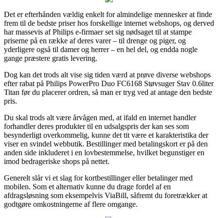
Det er efterhånden vældig enkelt for almindelige mennesker at finde
frem til de bedste priser hos forskellige internet webshops, og derved
har massevis af Philips e-firmaer set sig nødsaget til at stampe
priserne på en række af deres varer – til drenge og piger, og
yderligere også til damer og herrer – en hel del, og endda nogle
gange præstere gratis levering.
Dog kan det trods alt vise sig tiden værd at prøve diverse webshops
efter rabat på Philips PowerPro Duo FC6168 Støvsuger Stav 0.6liter
Titan før du placerer ordren, så man er tryg ved at antage den bedste
pris.
Du skal trods alt være årvågen med, at ifald en internet handler
forhandler deres produkter til en udsalgspris der kan ses som
besynderligt overkommelig, kunne det tit være et karakteristika der
viser en svindel webbutik. Bestillinger med betalingskort er på den
anden side inkluderet i en lovbestemmelse, hvilket begunstiger en
imod bedrageriske shops på nettet.
Generelt slår vi et slag for kortbestillinger eller betalinger med
mobilen. Som et alternativ kunne du drage fordel af en
afdragsløsning som eksempelvis ViaBill, såfremt du foretrækker at
godtgøre omkostningerne af flere omgange.