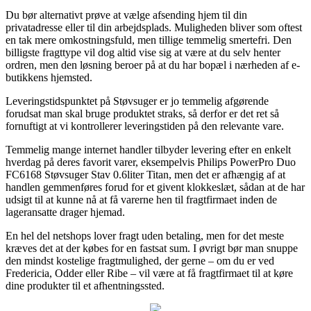
Du bør alternativt prøve at vælge afsending hjem til din
privatadresse eller til din arbejdsplads. Muligheden bliver som oftest
en tak mere omkostningsfuld, men tillige temmelig smertefri. Den
billigste fragttype vil dog altid vise sig at være at du selv henter
ordren, men den løsning beroer på at du har bopæl i nærheden af e-
butikkens hjemsted.
Leveringstidspunktet på Støvsuger er jo temmelig afgørende
forudsat man skal bruge produktet straks, så derfor er det ret så
fornuftigt at vi kontrollerer leveringstiden på den relevante vare.
Temmelig mange internet handler tilbyder levering efter en enkelt
hverdag på deres favorit varer, eksempelvis Philips PowerPro Duo
FC6168 Støvsuger Stav 0.6liter Titan, men det er afhængig af at
handlen gemmenføres forud for et givent klokkeslæt, sådan at de har
udsigt til at kunne nå at få varerne hen til fragtfirmaet inden de
lageransatte drager hjemad.
En hel del netshops lover fragt uden betaling, men for det meste
kræves det at der købes for en fastsat sum. I øvrigt bør man snuppe
den mindst kostelige fragtmulighed, der gerne – om du er ved
Fredericia, Odder eller Ribe – vil være at få fragtfirmaet til at køre
dine produkter til et afhentningssted.