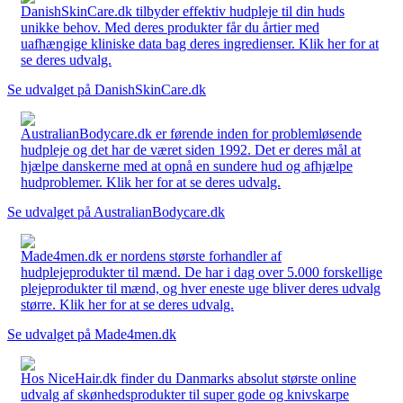
DanishSkinCare.dk tilbyder effektiv hudpleje til din huds
unikke behov. Med deres produkter får du årtier med
uafhængige kliniske data bag deres ingredienser. Klik her for at
se deres udvalg.
Se udvalget på DanishSkinCare.dk
AustralianBodycare.dk er førende inden for problemløsende
hudpleje og det har de været siden 1992. Det er deres mål at
hjælpe danskerne med at opnå en sundere hud og afhjælpe
hudproblemer. Klik her for at se deres udvalg.
Se udvalget på AustralianBodycare.dk
Made4men.dk er nordens største forhandler af
hudplejeprodukter til mænd. De har i dag over 5.000 forskellige
plejeprodukter til mænd, og hver eneste uge bliver deres udvalg
større. Klik her for at se deres udvalg.
Se udvalget på Made4men.dk
Hos NiceHair.dk finder du Danmarks absolut største online
udvalg af skønhedsprodukter til super gode og knivskarpe