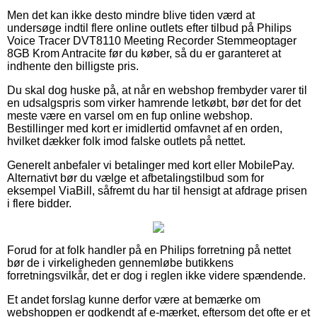
Men det kan ikke desto mindre blive tiden værd at
undersøge indtil flere online outlets efter tilbud på Philips
Voice Tracer DVT8110 Meeting Recorder Stemmeoptager
8GB Krom Antracite før du køber, så du er garanteret at
indhente den billigste pris.
Du skal dog huske på, at når en webshop frembyder varer til
en udsalgspris som virker hamrende letkøbt, bør det for det
meste være en varsel om en fup online webshop.
Bestillinger med kort er imidlertid omfavnet af en orden,
hvilket dækker folk imod falske outlets på nettet.
Generelt anbefaler vi betalinger med kort eller MobilePay.
Alternativt bør du vælge et afbetalingstilbud som for
eksempel ViaBill, såfremt du har til hensigt at afdrage prisen
i flere bidder.
Forud for at folk handler på en Philips forretning på nettet
bør de i virkeligheden gennemløbe butikkens
forretningsvilkår, det er dog i reglen ikke videre spændende.
Et andet forslag kunne derfor være at bemærke om
webshoppen er godkendt af e-mærket, eftersom det ofte er et