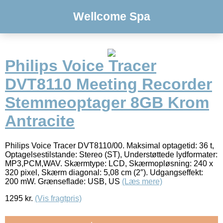
Wellcome Spa
Philips Voice Tracer
DVT8110 Meeting Recorder
Stemmeoptager 8GB Krom
Antracite
Philips Voice Tracer DVT8110/00. Maksimal optagetid: 36 t,
Optagelsestilstande: Stereo (ST), Understøttede lydformater:
MP3,PCM,WAV. Skærmtype: LCD, Skærmopløsning: 240 x
320 pixel, Skærm diagonal: 5,08 cm (2″). Udgangseffekt:
200 mW. Grænseflade: USB, US
(Læs mere)
1295
kr.
(Vis fragtpris)