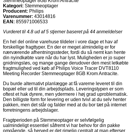
Stemmeoptager 8GB Krom Antracite
Kategori:
Stemmeoptager
Producent:
Philips
Varenummer:
43014816
EAN:
855971006533
Vurderet til
4.8
ud af 5 stjerner baseret på
44
anmeldelser
En hel del online varehuse tildeler i vore dage et hav af
forskellige fragttyper. En der er meget almindelig er for
nærværende afhentningssteder, fordi du så nemt kan hente
din nyindkøbte vare når du har lyst. Muligheden er jo super
gnidningsløs, og mange gange derudover den mest letkøbte
fragtmulighed ved køb af Philips Voice Tracer DVT8110
Meeting Recorder Stemmeoptager 8GB Krom Antracite.
Du burde alternativt planlægge at få varerne leveret til din
bopæl eller ud til din arbejdsplads. Leveringstypen er som
oftest et hak dyrere, men ydermere i høj grad uproblematisk.
Den billigste form for levering er uden tvivl at du selv henter
pakken, men det står og falder med at du bor tæt på internet
forretningens arbejdslager.
Fragtperioden på Stemmeoptager er selvfølgelig
ualmindeligt essentiel såfremt vi har behov for din pakke
omgående, så herved er det rimelig centralt at man efterser