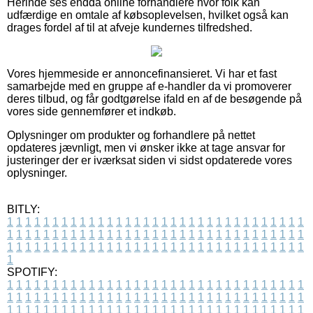
Herinde ses endda online forhandlere hvor folk kan
udfærdige en omtale af købsoplevelsen, hvilket også kan
drages fordel af til at afveje kundernes tilfredshed.
Vores hjemmeside er annoncefinansieret. Vi har et fast
samarbejde med en gruppe af e-handler da vi promoverer
deres tilbud, og får godtgørelse ifald en af de besøgende på
vores side gennemfører et indkøb.
Oplysninger om produkter og forhandlere på nettet
opdateres jævnligt, men vi ønsker ikke at tage ansvar for
justeringer der er iværksat siden vi sidst opdaterede vores
oplysninger.
BITLY:
1
1
1
1
1
1
1
1
1
1
1
1
1
1
1
1
1
1
1
1
1
1
1
1
1
1
1
1
1
1
1
1
1
1
1
1
1
1
1
1
1
1
1
1
1
1
1
1
1
1
1
1
1
1
1
1
1
1
1
1
1
1
1
1
1
1
1
1
1
1
1
1
1
1
1
1
1
1
1
1
1
1
1
1
1
1
1
1
1
1
1
1
1
1
1
1
1
1
1
1
SPOTIFY:
1
1
1
1
1
1
1
1
1
1
1
1
1
1
1
1
1
1
1
1
1
1
1
1
1
1
1
1
1
1
1
1
1
1
1
1
1
1
1
1
1
1
1
1
1
1
1
1
1
1
1
1
1
1
1
1
1
1
1
1
1
1
1
1
1
1
1
1
1
1
1
1
1
1
1
1
1
1
1
1
1
1
1
1
1
1
1
1
1
1
1
1
1
1
1
1
1
1
1