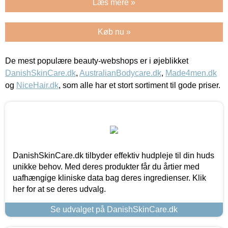
Læs mere »
Køb nu »
De mest populære beauty-webshops er i øjeblikket
DanishSkinCare.dk
,
AustralianBodycare.dk
,
Made4men.dk
og
NiceHair.dk
, som alle har et stort sortiment til gode priser.
DanishSkinCare.dk tilbyder effektiv hudpleje til din huds
unikke behov. Med deres produkter får du årtier med
uafhængige kliniske data bag deres ingredienser. Klik
her for at se deres udvalg.
Se udvalget på DanishSkinCare.dk