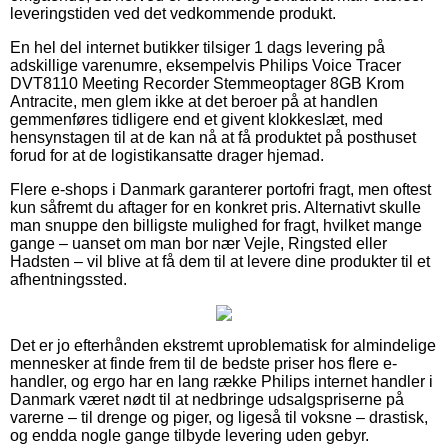
leveringstiden ved det vedkommende produkt.
En hel del internet butikker tilsiger 1 dags levering på
adskillige varenumre, eksempelvis Philips Voice Tracer
DVT8110 Meeting Recorder Stemmeoptager 8GB Krom
Antracite, men glem ikke at det beroer på at handlen
gemmenføres tidligere end et givent klokkeslæt, med
hensynstagen til at de kan nå at få produktet på posthuset
forud for at de logistikansatte drager hjemad.
Flere e-shops i Danmark garanterer portofri fragt, men oftest
kun såfremt du aftager for en konkret pris. Alternativt skulle
man snuppe den billigste mulighed for fragt, hvilket mange
gange – uanset om man bor nær Vejle, Ringsted eller
Hadsten – vil blive at få dem til at levere dine produkter til et
afhentningssted.
Det er jo efterhånden ekstremt uproblematisk for almindelige
mennesker at finde frem til de bedste priser hos flere e-
handler, og ergo har en lang række Philips internet handler i
Danmark været nødt til at nedbringe udsalgspriserne på
varerne – til drenge og piger, og ligeså til voksne – drastisk,
og endda nogle gange tilbyde levering uden gebyr.