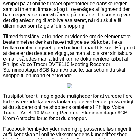
sympol på at online firmaet opretholder de danske regler,
samt at internet firmaet af og til overvåges af fagmænd der
har megen viden om vilkårene på området. Desuden giver
det dig anledning til at blive assisteret, når du skulle få
dilemmaer som følge af din shopping.
Tilmed foreslår vi at kunden er vidende om de elementære
bestemmelser der kan have indflydelse på købet, f.eks.
hvilken ombytningsrettighed online firmaet tilsikrer. På grund
af dette er det desuden vigtigt, at man altid sikrer sin faktura
e-mail, således man altid vil kunne dokumentere købet af
Philips Voice Tracer DVT8110 Meeting Recorder
Stemmeoptager 8GB Krom Antracite, uanset om du skal
shoppe til en mand eller kvinde.
Trustpilot fører til nogle gode muligheder for at vurdere flere
forhenværende køberes tanker og derved er det prisværdigt,
at du studerer online shoppens omtaler af Philips Voice
Tracer DVT8110 Meeting Recorder Stemmeoptager 8GB
Krom Antracite forud for at du shopper.
Facebook frembyder ydermere rigtig passende løsninger til
at få kendskab til online virksomhedens kundetilfredshed.