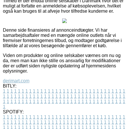
Tilmed er der endda online selskaber i Danmark hvor det er
muligt at forfatte en anmeldelse af købsoplevelsen, hvilket
også kan bruges til at afveje hvor tilfredse kunderne er.
Denne side finansieres af annonceindtægter. Vi har
samarbejdsaftaler med en mængde online outlets når vi
fremviser forretningernes tilbud, og modtager godtgørelse i
tilfælde af at vores besøgende gennemfører et køb.
Viden om produkter og online selskaber værnes om nu og
da, men man kan ikke stille os ansvarlig for modifikationer
der er udført siden nyligste opdatering af hjemmesidens
oplysninger.
derimart.com
BITLY:
1
1
1
1
1
1
1
1
1
1
1
1
1
1
1
1
1
1
1
1
1
1
1
1
1
1
1
1
1
1
1
1
1
1
1
1
1
1
1
1
1
1
1
1
1
1
1
1
1
1
1
1
1
1
1
1
1
1
1
1
1
1
1
1
1
1
1
1
1
1
1
1
1
1
1
1
1
1
1
1
1
1
1
1
1
1
1
1
1
1
1
1
1
1
1
1
1
1
1
1
SPOTIFY:
1
1
1
1
1
1
1
1
1
1
1
1
1
1
1
1
1
1
1
1
1
1
1
1
1
1
1
1
1
1
1
1
1
1
1
1
1
1
1
1
1
1
1
1
1
1
1
1
1
1
1
1
1
1
1
1
1
1
1
1
1
1
1
1
1
1
1
1
1
1
1
1
1
1
1
1
1
1
1
1
1
1
1
1
1
1
1
1
1
1
1
1
1
1
1
1
1
1
1