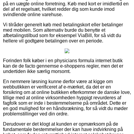
på en uægte online forretning. Køb med kort er imidlertid en
del af et regelsæt, hvilket redder dig som kunde imod
svindlende online varehuse.
Vi tilråder generelt køb med betalingskort eller betalinger
med mobilen. Som alternativ burde du benytte et
afbetalingstilbud som for eksempel ViaBill, for så vidt du
hellere vil godtgøre betalingen over en periode.
Forinden folk køber i en physicians formula internet butik
kan de de facto gennemse e-shoppens regler, men det er
undertiden ikke særlig morsomt.
En nemmere løsning kunne derfor være at kigge om
webbutikken er verificeret af e-mærket, da det er en
forsikring om at online butikken efterkommer de danske love,
tillige med at online virksomheden hyppigt revurderes af
fagfolk som er inde i bestemmelserne på området. Dette er
en god mulighed for en håndsrækning, for så vidt du møder
problemstillinger ved din ordre.
Derudover er det klogt at kunden er opmærksom på de
fundamentale bestemmelser der kan have indvirkning på