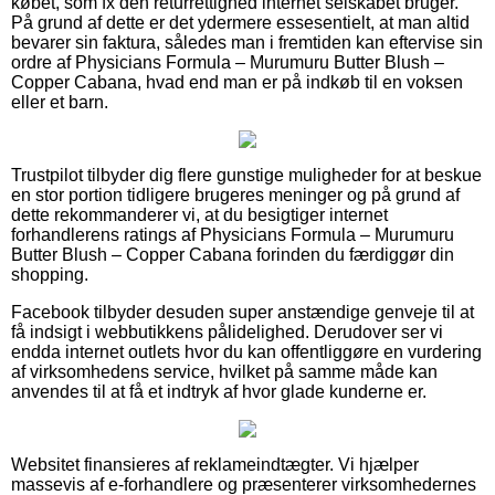
købet, som fx den returrettighed internet selskabet bruger.
På grund af dette er det ydermere essesentielt, at man altid
bevarer sin faktura, således man i fremtiden kan eftervise sin
ordre af Physicians Formula – Murumuru Butter Blush –
Copper Cabana, hvad end man er på indkøb til en voksen
eller et barn.
Trustpilot tilbyder dig flere gunstige muligheder for at beskue
en stor portion tidligere brugeres meninger og på grund af
dette rekommanderer vi, at du besigtiger internet
forhandlerens ratings af Physicians Formula – Murumuru
Butter Blush – Copper Cabana forinden du færdiggør din
shopping.
Facebook tilbyder desuden super anstændige genveje til at
få indsigt i webbutikkens pålidelighed. Derudover ser vi
endda internet outlets hvor du kan offentliggøre en vurdering
af virksomhedens service, hvilket på samme måde kan
anvendes til at få et indtryk af hvor glade kunderne er.
Websitet finansieres af reklameindtægter. Vi hjælper
massevis af e-forhandlere og præsenterer virksomhedernes