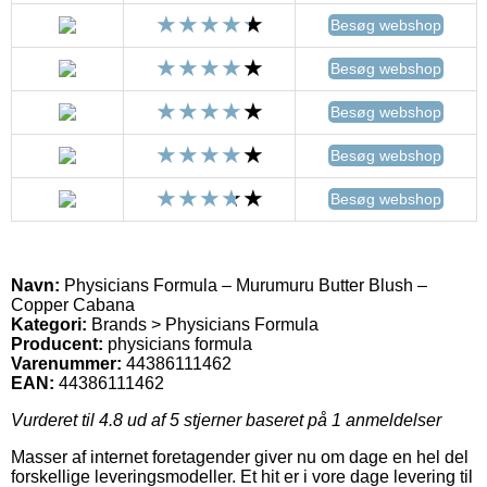
Besøg webshop
Besøg webshop
Besøg webshop
Besøg webshop
Besøg webshop
Navn:
Physicians Formula – Murumuru Butter Blush –
Copper Cabana
Kategori:
Brands > Physicians Formula
Producent:
physicians formula
Varenummer:
44386111462
EAN:
44386111462
Vurderet til
4.8
ud af 5 stjerner baseret på
1
anmeldelser
Masser af internet foretagender giver nu om dage en hel del
forskellige leveringsmodeller. Et hit er i vore dage levering til