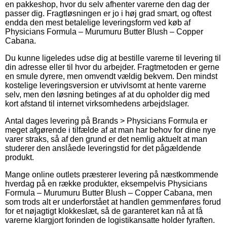
en pakkeshop, hvor du selv afhenter varerne den dag der
passer dig. Fragtløsningen er jo i høj grad smart, og oftest
endda den mest betalelige leveringsform ved køb af
Physicians Formula – Murumuru Butter Blush – Copper
Cabana.
Du kunne ligeledes udse dig at bestille varerne til levering til
din adresse eller til hvor du arbejder. Fragtmetoden er gerne
en smule dyrere, men omvendt vældig bekvem. Den mindst
kostelige leveringsversion er utvivlsomt at hente varerne
selv, men den løsning betinges af at du opholder dig med
kort afstand til internet virksomhedens arbejdslager.
Antal dages levering på Brands > Physicians Formula er
meget afgørende i tilfælde af at man har behov for dine nye
varer straks, så af den grund er det nemlig aktuelt at man
studerer den anslåede leveringstid for det pågældende
produkt.
Mange online outlets præsterer levering på næstkommende
hverdag på en række produkter, eksempelvis Physicians
Formula – Murumuru Butter Blush – Copper Cabana, men
som trods alt er underforstået at handlen gemmenføres forud
for et nøjagtigt klokkeslæt, så de garanteret kan nå at få
varerne klargjort forinden de logistikansatte holder fyraften.