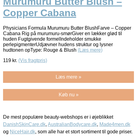
Murumuru Butter Blush –
Copper Cabana
Physicians Formula Murumuru Butter BlushFarve – Copper
Cabana Rig på murumuru-smørGiver en lækker glød til
huden Fugtgivende formelIndeholder smukke
perlepigmenterUdjævner hudens struktur og lysner
hudtonen opType: Rouge & Blush
(Læs mere)
119
kr.
(Vis fragtpris)
Læs mere »
Køb nu »
De mest populære beauty-webshops er i øjeblikket
DanishSkinCare.dk
,
AustralianBodycare.dk
,
Made4men.dk
og
NiceHair.dk
, som alle har et stort sortiment til gode priser.