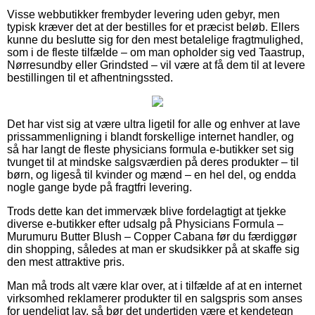
Visse webbutikker frembyder levering uden gebyr, men
typisk kræver det at der bestilles for et præcist beløb. Ellers
kunne du beslutte sig for den mest betalelige fragtmulighed,
som i de fleste tilfælde – om man opholder sig ved Taastrup,
Nørresundby eller Grindsted – vil være at få dem til at levere
bestillingen til et afhentningssted.
Det har vist sig at være ultra ligetil for alle og enhver at lave
prissammenligning i blandt forskellige internet handler, og
så har langt de fleste physicians formula e-butikker set sig
tvunget til at mindske salgsværdien på deres produkter – til
børn, og ligeså til kvinder og mænd – en hel del, og endda
nogle gange byde på fragtfri levering.
Trods dette kan det immervæk blive fordelagtigt at tjekke
diverse e-butikker efter udsalg på Physicians Formula –
Murumuru Butter Blush – Copper Cabana før du færdiggør
din shopping, således at man er skudsikker på at skaffe sig
den mest attraktive pris.
Man må trods alt være klar over, at i tilfælde af at en internet
virksomhed reklamerer produkter til en salgspris som anses
for uendeligt lav, så bør det undertiden være et kendetegn