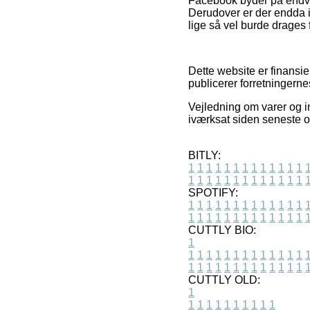
Facebook byder på endvid
Derudover er der endda i
lige så vel burde drages 
Dette website er finansie
publicerer forretningerne
Vejledning om varer og in
iværksat siden seneste o
BITLY:
1
1
1
1
1
1
1
1
1
1
1
1
1
1
1
1
1
1
1
1
1
1
1
1
1
1
SPOTIFY:
1
1
1
1
1
1
1
1
1
1
1
1
1
1
1
1
1
1
1
1
1
1
1
1
1
1
CUTTLY BIO:
1
1
1
1
1
1
1
1
1
1
1
1
1
1
1
1
1
1
1
1
1
1
1
1
1
1
1
CUTTLY OLD:
1
1
1
1
1
1
1
1
1
1
1