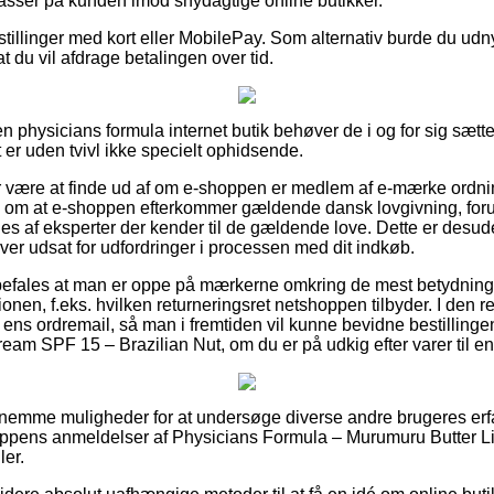
passer på kunden imod snydagtige online butikker.
estillinger med kort eller MobilePay. Som alternativ burde du udn
t du vil afdrage betalingen over tid.
 physicians formula internet butik behøver de i og for sig sætte
t er uden tvivl ikke specielt ophidsende.
or være at finde ud af om e-shoppen er medlem af e-mærke ordni
al om at e-shoppen efterkommer gældende dansk lovgivning, foru
es af eksperter der kender til de gældende love. Dette er desud
ver udsat for udfordringer i processen med dit indkøb.
befales at man er oppe på mærkerne omkring de mest betydning
nen, f.eks. hvilken returneringsret netshoppen tilbyder. I den rel
 ens ordremail, så man i fremtiden vil kunne bevidne bestilling
eam SPF 15 – Brazilian Nut, om du er på udkig efter varer til en
fornemme muligheder for at undersøge diverse andre brugeres erfa
shoppens anmeldelser af Physicians Formula – Murumuru Butter 
ler.