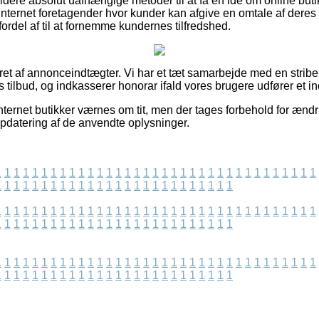
ere absolut uafhængige metoder til at få en idé om online buti
nternet foretagender hvor kunder kan afgive en omtale af deres
fordel af til at fornemme kundernes tilfredshed.
ret af annonceindtægter. Vi har et tæt samarbejde med en stribe 
s tilbud, og indkasserer honorar ifald vores brugere udfører et i
ternet butikker værnes om tit, men der tages forbehold for ændr
pdatering af de anvendte oplysninger.
1
1
1
1
1
1
1
1
1
1
1
1
1
1
1
1
1
1
1
1
1
1
1
1
1
1
1
1
1
1
1
1
1
1
1
1
1
1
1
1
1
1
1
1
1
1
1
1
1
1
1
1
1
1
1
1
1
1
1
1
1
1
1
1
1
1
1
1
1
1
1
1
1
1
1
1
1
1
1
1
1
1
1
1
1
1
1
1
1
1
1
1
1
1
1
1
1
1
1
1
1
1
1
1
1
1
1
1
1
1
1
1
1
1
1
1
1
1
1
1
1
1
1
1
1
1
1
1
1
1
1
1
1
1
1
1
1
1
1
1
1
1
1
1
1
1
1
1
1
1
1
1
1
1
1
1
1
1
1
1
1
1
1
1
1
1
1
1
1
1
1
1
1
1
1
1
1
1
1
1
1
1
1