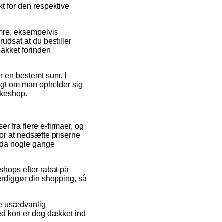
kt for den respektive
umre, eksempelvis
dsat at du bestiller
pakket forinden
or en bestemt sum. I
digt om man opholder sig
kkeshop.
r fra flere e-firmaer, og
for at nedsætte priserne
ndda nogle gange
hops efter rabat på
rdiggør din shopping, så
rke usædvanlig
ed kort er dog dækket ind