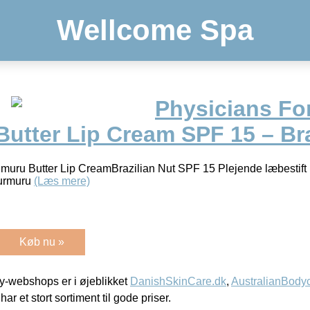
Wellcome Spa
Physicians Fo
utter Lip Cream SPF 15 – Bra
uru Butter Lip CreamBrazilian Nut SPF 15 Plejende læbestift 
rurmuru
(Læs mere)
Køb nu »
-webshops er i øjeblikket
DanishSkinCare.dk
,
AustralianBody
har et stort sortiment til gode priser.