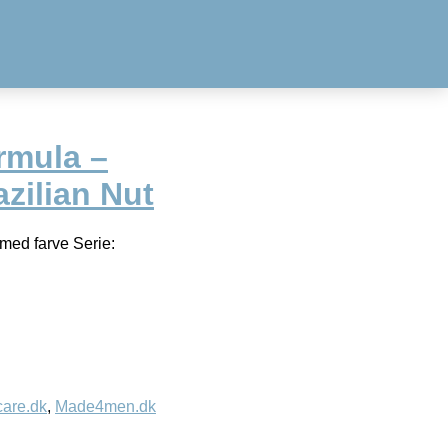
rmula –
zilian Nut
med farve Serie:
care.dk
,
Made4men.dk