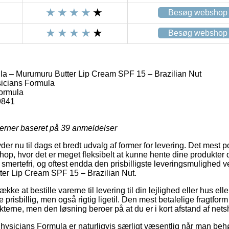
Besøg webshop
Besøg webshop
a – Murumuru Butter Lip Cream SPF 15 – Brazilian Nut
icians Formula
formula
9841
jerner baseret på
39
anmeldelser
der nu til dags et bredt udvalg af former for levering. Det mest p
eshop, hvor det er meget fleksibelt at kunne hente dine produkter
 smertefri, og oftest endda den prisbilligste leveringsmulighed 
er Lip Cream SPF 15 – Brazilian Nut.
ke at bestille varerne til levering til din lejlighed eller hus eller
prisbillig, men også rigtig ligetil. Den mest betalelige fragtform v
terne, men den løsning beroer på at du er i kort afstand af net
hysicians Formula er naturligvis særligt væsentlig når man beh