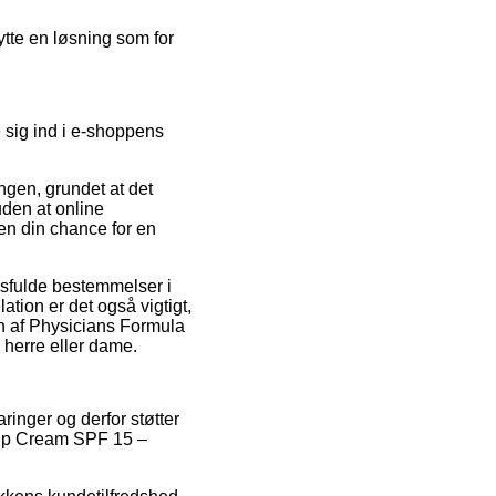
ytte en løsning som for
 sig ind i e-shoppens
ngen, grundet at det
den at online
en din chance for en
sfulde bestemmelser i
ation er det også vigtigt,
en af Physicians Formula
 herre eller dame.
ringer og derfor støtter
Lip Cream SPF 15 –