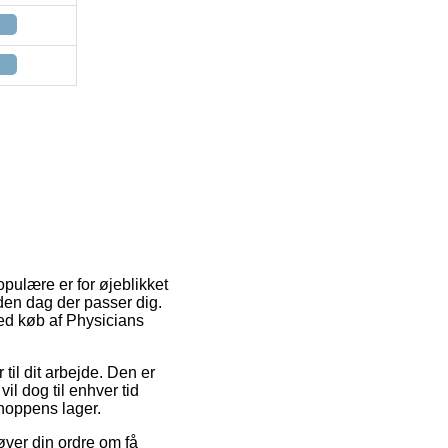
opulære er for øjeblikket
 den dag der passer dig.
ved køb af Physicians
 til dit arbejde. Den er
il dog til enhver tid
shoppens lager.
øver din ordre om få