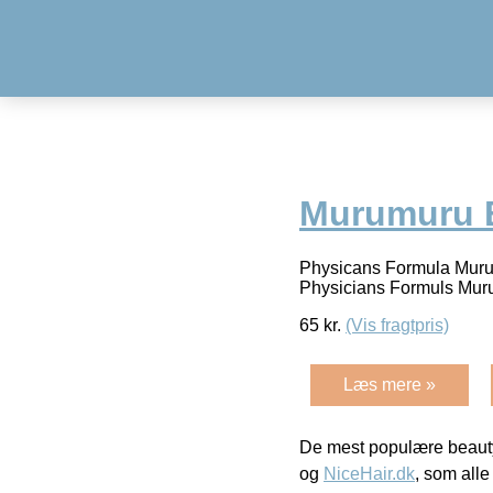
Murumuru B
Physicans Formula Murum
Physicians Formuls Mu
65
kr.
(Vis fragtpris)
Læs mere »
De mest populære beauty
og
NiceHair.dk
, som alle 