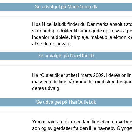
Se udvalget på Made4men.dk
Hos NiceHair.dk finder du Danmarks absolut stø
skønhedsprodukter til super gode og knivskarpe 
indenfor hudpleje, hårpleje, makeup, elektronik 
at se deres udvalg.
Se udvalget på NiceHair.dk
HairOutlet.dk er stiftet i marts 2009. I deres onl
masser af billige hårprodukter med store besparel
deres udvalg.
Se udvalget på HairOutlet.dk
Yummihaircare.dk er en familieejet og drevet we
søn og svigerdatter fra den lille havneby Glyngøre