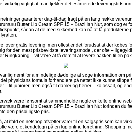
t virkelig vigtigt at man tjekker det estimerede leveringstidspun
orretninger garanterer dag-til-dag fragt på en lang række varen
umuru Butter Lip Cream SPF 15 – Brazilian Nut, som dog er foru
t tidspunkt, sådan at de med sikkerhed kan nå at få produkterne 
fyraften.
e lover gratis levering, men oftest er det forudsat at der købes f
sig for den mest prisbevidste leveringsmodel, der ofte – ligegyl
r Ringkøbing – vil være at få dem til at levere pakken til en pa
nlig nemt for almindelige dødelige at søge information om prise
del physicians formula forhandlere på nettet ikke kunne slippe 
r – til juniorer, men også til damer og herrer – kolossalt, og e
g.
ervæk være lønsomt at sammenholde nogle enkelte online webs
rumuru Butter Lip Cream SPF 15 – Brazilian Nut forinden du fæ
te den prisbilligste pris.
, at ifald en netshop afsætter varer til en salgspris som kan vi
ofte være et kendetegn på en fup online forretning. Shopping m