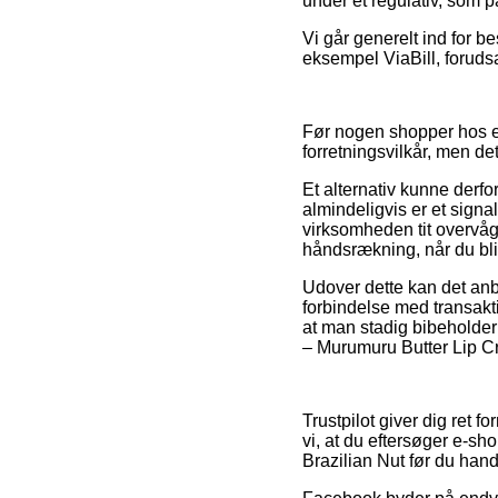
under et regulativ, som 
Vi går generelt ind for b
eksempel ViaBill, forudsa
Før nogen shopper hos en
forretningsvilkår, men de
Et alternativ kunne derf
almindeligvis er et sign
virksomheden tit overvåg
håndsrækning, når du bli
Udover dette kan det an
forbindelse med transaktio
at man stadig bibeholder
– Murumuru Butter Lip Cr
Trustpilot giver dig ret 
vi, at du eftersøger e-
Brazilian Nut før du hand