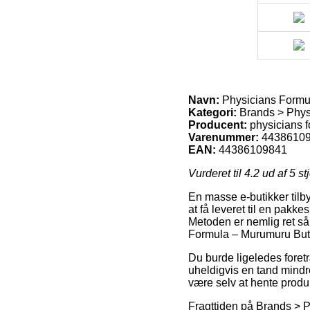
Navn:
Physicians Formul
Kategori:
Brands > Phys
Producent:
physicians 
Varenummer:
4438610
EAN:
44386109841
Vurderet til
4.2
ud af 5 st
En masse e-butikker tilby
at få leveret til en pakk
Metoden er nemlig ret så
Formula – Murumuru Butt
Du burde ligeledes foretræk
uheldigvis en tand mindre 
være selv at hente produk
Fragttiden på Brands > P