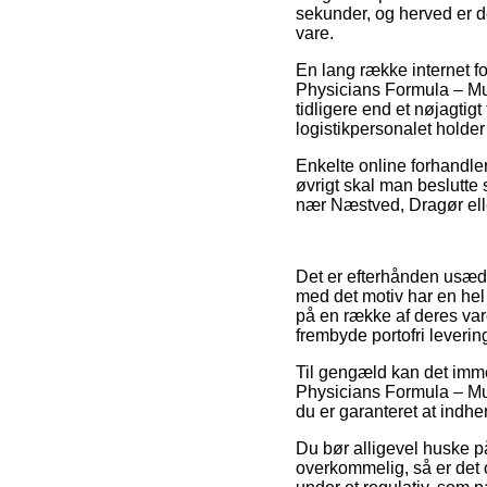
sekunder, og herved er de
vare.
En lang række internet f
Physicians Formula – Mur
tidligere end et nøjagtig
logistikpersonalet holder 
Enkelte online forhandler
øvrigt skal man beslutte 
nær Næstved, Dragør elle
Det er efterhånden usædva
med det motiv har en hel 
på en række af deres vare
frembyde portofri leverin
Til gengæld kan det imm
Physicians Formula – Mu
du er garanteret at indhen
Du bør alligevel huske på
overkommelig, så er det 