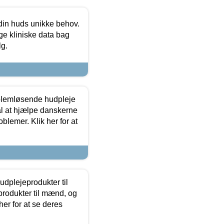
 din huds unikke behov.
ge kliniske data bag
lg.
oblemløsende hudpleje
ål at hjælpe danskerne
lemer. Klik her for at
dplejeprodukter til
produkter til mænd, og
her for at se deres