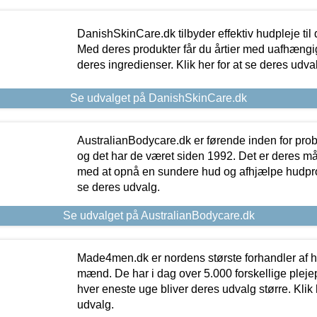
DanishSkinCare.dk tilbyder effektiv hudpleje til
Med deres produkter får du årtier med uafhængi
deres ingredienser. Klik her for at se deres udva
Se udvalget på DanishSkinCare.dk
AustralianBodycare.dk er førende inden for pr
og det har de været siden 1992. Det er deres m
med at opnå en sundere hud og afhjælpe hudprob
se deres udvalg.
Se udvalget på AustralianBodycare.dk
Made4men.dk er nordens største forhandler af hu
mænd. De har i dag over 5.000 forskellige pleje
hver eneste uge bliver deres udvalg større. Klik 
udvalg.