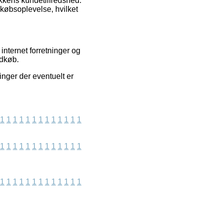
kkens kundetilfredshed.
 købsoplevelse, hvilket
internet forretninger og
ndkøb.
inger der eventuelt er
1
1
1
1
1
1
1
1
1
1
1
1
1
1
1
1
1
1
1
1
1
1
1
1
1
1
1
1
1
1
1
1
1
1
1
1
1
1
1