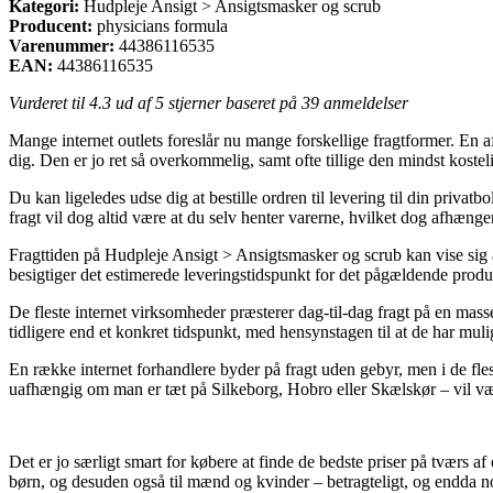
Kategori:
Hudpleje Ansigt > Ansigtsmasker og scrub
Producent:
physicians formula
Varenummer:
44386116535
EAN:
44386116535
Vurderet til
4.3
ud af 5 stjerner baseret på
39
anmeldelser
Mange internet outlets foreslår nu mange forskellige fragtformer. En a
dig. Den er jo ret så overkommelig, samt ofte tillige den mindst ko
Du kan ligeledes udse dig at bestille ordren til levering til din priva
fragt vil dog altid være at du selv henter varerne, hvilket dog afhænge
Fragttiden på Hudpleje Ansigt > Ansigtsmasker og scrub kan vise sig at
besigtiger det estimerede leveringstidspunkt for det pågældende produ
De fleste internet virksomheder præsterer dag-til-dag fragt på en ma
tidligere end et konkret tidspunkt, med hensynstagen til at de har mulig
En række internet forhandlere byder på fragt uden gebyr, men i de fles
uafhængig om man er tæt på Silkeborg, Hobro eller Skælskør – vil være a
Det er jo særligt smart for købere at finde de bedste priser på tværs af
børn, og desuden også til mænd og kvinder – betragteligt, og endda no