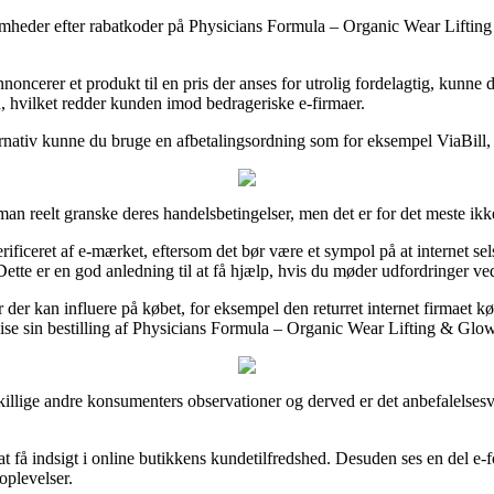
somheder efter rabatkoder på Physicians Formula – Organic Wear Lifting
oncerer et produkt til en pris der anses for utrolig fordelagtig, kunne 
n, hvilket redder kunden imod bedrageriske e-firmaer.
ernativ kunne du bruge en afbetalingsordning som for eksempel ViaBill, hv
an reelt granske deres handelsbetingelser, men det er for det meste ikke
iceret af e-mærket, eftersom det bør være et sympol på at internet selsk
ette er en god anledning til at få hjælp, hvis du møder udfordringer ved
 der kan influere på købet, for eksempel den returret internet firmaet kø
se sin bestilling af Physicians Formula – Organic Wear Lifting & Glow
llige andre konsumenters observationer og derved er det anbefalelsesvær
 få indsigt i online butikkens kundetilfredshed. Desuden ses en del e-
oplevelser.