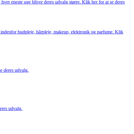
ver eneste uge bliver deres udvalg større. Klik her for at se deres
 indenfor hudpleje, hårpleje, makeup, elektronik og parfume. Klik
se deres udvalg.
eres udvalg.