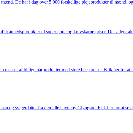
mænd. De har i dag over 5.000 forskellige plejeprodukter til mænd, og h
f skønhedsprodukter til super gode og knivskarpe priser. De sælger alt
du masser af billige hårprodukter med store besparelser. Klik her for at 
søn og svigerdatter fra den lille havneby Glyngøre. Klik her for at se d