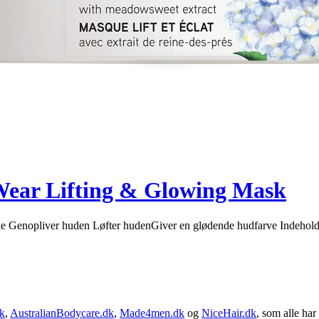
Wear Lifting & Glowing Mask
Genopliver huden Løfter hudenGiver en glødende hudfarve Indeholder
k
,
AustralianBodycare.dk
,
Made4men.dk
og
NiceHair.dk
, som alle har 