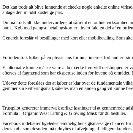
Det kan trods alt blive lønnende at checke nogle enkelte online virk
antage den mindst kostelige pris.
Du må trods alt ikke undervurdere, at såfremt en online virksomhed ann
butik. Køb med gængse betalingskort er i hvert fald en del af en orde
Generelt foreslår vi bestillinger med kort eller mobilbetaling. Som alt
Forinden folk køber på en physicians formula internet forhandler bør m
Et alternativ kunne måske være at bemærke hvorvidt netshoppen er verif
efterses af fagmænd som har ekspertise inden for lovene på området. D
Udover dette foreslåes det at køber er klar over de fundamentale vilkår
gemmer sin kvitteringsmail, således man en anden gang vil kunne bevi
Trustpilot genererer immervæk ærlige løsninger til at gennemrode adski
Formula – Organic Wear Lifting & Glowing Mask før du bestiller.
Facebook indebærer ligeledes temmelig hensigtsmæssige chancer for at
deres køb, som desuden må udnyttes til afvejning af tidligere kunders 