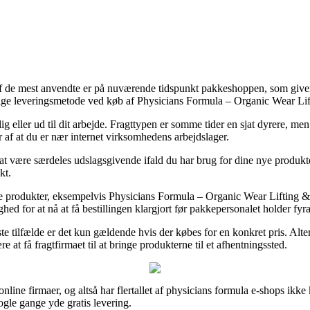
f de mest anvendte er på nuværende tidspunkt pakkeshoppen, som giver dig
stelige leveringsmetode ved køb af Physicians Formula – Organic Wear 
tbolig eller ud til dit arbejde. Fragttypen er somme tider en sjat dyrere,
r af at du er nær internet virksomhedens arbejdslager.
 være særdeles udslagsgivende ifald du har brug for dine nye produkter 
kt.
sse produkter, eksempelvis Physicians Formula – Organic Wear Lifting 
hed for at nå at få bestillingen klargjort før pakkepersonalet holder fyra
te tilfælde er det kun gældende hvis der købes for en konkret pris. Alter
t få fragtfirmaet til at bringe produkterne til et afhentningssted.
 online firmaer, og altså har flertallet af physicians formula e-shops ikk
gle gange yde gratis levering.