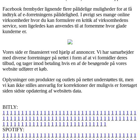
Facebook frembyder lignende flere pålidelige muligheder for at få
indtryk af e-forretningens pålidelighed. I øvrigt ses mange online
virksomheder hvor du kan formulere en kritik af virksomhedens
service, som ligeledes kan anvendes til at fornemme hvor glade
kunderne er.
Vores side er finansieret ved hjælp af annoncer. Vi har samarbejder
med diverse forretninger på nettet i form af at vi formidler deres
tilbud, og tager imod betaling hvis en af de besøgende på vores
website udfører et køb.
Oplysninger om produkter og outlets på nettet understøttes tit, men
vi kan ikke stilles ansvarlig for korrektioner der muligvis er foretaget
siden sidste opdatering af websitets data.
BITLY:
1
1
1
1
1
1
1
1
1
1
1
1
1
1
1
1
1
1
1
1
1
1
1
1
1
1
1
1
1
1
1
1
1
1
1
1
1
1
1
1
1
1
1
1
1
1
1
1
1
1
1
1
1
1
1
1
1
1
1
1
1
1
1
1
1
1
1
1
1
1
1
1
1
1
1
1
1
1
1
1
1
1
1
1
1
1
1
1
1
1
1
1
1
1
1
1
1
1
1
1
SPOTIFY:
1
1
1
1
1
1
1
1
1
1
1
1
1
1
1
1
1
1
1
1
1
1
1
1
1
1
1
1
1
1
1
1
1
1
1
1