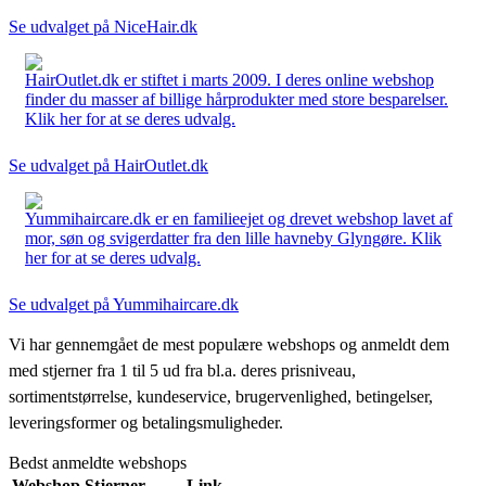
Se udvalget på NiceHair.dk
HairOutlet.dk er stiftet i marts 2009. I deres online webshop
finder du masser af billige hårprodukter med store besparelser.
Klik her for at se deres udvalg.
Se udvalget på HairOutlet.dk
Yummihaircare.dk er en familieejet og drevet webshop lavet af
mor, søn og svigerdatter fra den lille havneby Glyngøre. Klik
her for at se deres udvalg.
Se udvalget på Yummihaircare.dk
Vi har gennemgået de mest populære webshops og anmeldt dem
med stjerner fra 1 til 5 ud fra bl.a. deres prisniveau,
sortimentstørrelse, kundeservice, brugervenlighed, betingelser,
leveringsformer og betalingsmuligheder.
Bedst anmeldte webshops
Webshop
Stjerner
Link