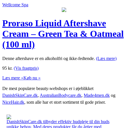
Wellcome Spa
Proraso Liquid Aftershave
Cream – Green Tea & Oatmeal
(100 ml)
Denne aftershave er en alkoholfri og ikke-fedtende.
(Læs mere)
95
kr.
(Vis fragtpris)
Læs mere »
Køb nu »
De mest populære beauty-webshops er i øjeblikket
DanishSkinCare.dk
,
AustralianBodycare.dk
,
Made4men.dk
og
NiceHair.dk
, som alle har et stort sortiment til gode priser.
DanishSkinCare.dk tilbyder effektiv hudpleje til din huds
unikke behov. Med deres produkter får du årtier med