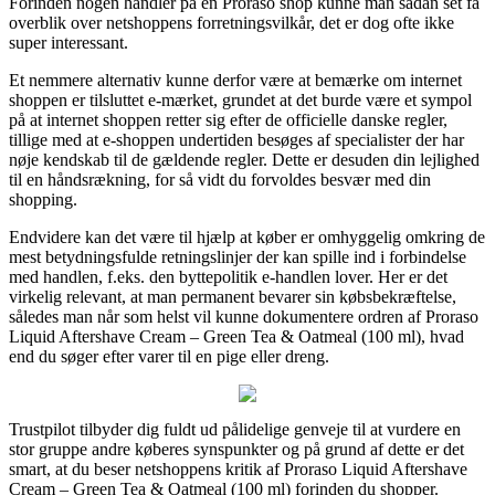
Forinden nogen handler på en Proraso shop kunne man sådan set få
overblik over netshoppens forretningsvilkår, det er dog ofte ikke
super interessant.
Et nemmere alternativ kunne derfor være at bemærke om internet
shoppen er tilsluttet e-mærket, grundet at det burde være et sympol
på at internet shoppen retter sig efter de officielle danske regler,
tillige med at e-shoppen undertiden besøges af specialister der har
nøje kendskab til de gældende regler. Dette er desuden din lejlighed
til en håndsrækning, for så vidt du forvoldes besvær med din
shopping.
Endvidere kan det være til hjælp at køber er omhyggelig omkring de
mest betydningsfulde retningslinjer der kan spille ind i forbindelse
med handlen, f.eks. den byttepolitik e-handlen lover. Her er det
virkelig relevant, at man permanent bevarer sin købsbekræftelse,
således man når som helst vil kunne dokumentere ordren af Proraso
Liquid Aftershave Cream – Green Tea & Oatmeal (100 ml), hvad
end du søger efter varer til en pige eller dreng.
Trustpilot tilbyder dig fuldt ud pålidelige genveje til at vurdere en
stor gruppe andre køberes synspunkter og på grund af dette er det
smart, at du beser netshoppens kritik af Proraso Liquid Aftershave
Cream – Green Tea & Oatmeal (100 ml) forinden du shopper.