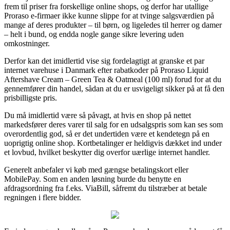
frem til priser fra forskellige online shops, og derfor har utallige
Proraso e-firmaer ikke kunne slippe for at tvinge salgsværdien på
mange af deres produkter – til børn, og ligeledes til herrer og damer
– helt i bund, og endda nogle gange sikre levering uden
omkostninger.
Derfor kan det imidlertid vise sig fordelagtigt at granske et par
internet varehuse i Danmark efter rabatkoder på Proraso Liquid
Aftershave Cream – Green Tea & Oatmeal (100 ml) forud for at du
gennemfører din handel, sådan at du er usvigeligt sikker på at få den
prisbilligste pris.
Du må imidlertid være så påvagt, at hvis en shop på nettet
markedsfører deres varer til salg for en udsalgspris som kan ses som
overordentlig god, så er det undertiden være et kendetegn på en
uoprigtig online shop. Kortbetalinger er heldigvis dækket ind under
et lovbud, hvilket beskytter dig overfor uærlige internet handler.
Generelt anbefaler vi køb med gængse betalingskort eller
MobilePay. Som en anden løsning burde du benytte en
afdragsordning fra f.eks. ViaBill, såfremt du tilstræber at betale
regningen i flere bidder.