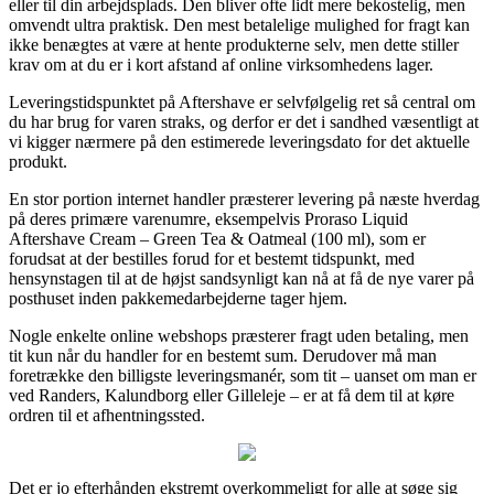
eller til din arbejdsplads. Den bliver ofte lidt mere bekostelig, men
omvendt ultra praktisk. Den mest betalelige mulighed for fragt kan
ikke benægtes at være at hente produkterne selv, men dette stiller
krav om at du er i kort afstand af online virksomhedens lager.
Leveringstidspunktet på Aftershave er selvfølgelig ret så central om
du har brug for varen straks, og derfor er det i sandhed væsentligt at
vi kigger nærmere på den estimerede leveringsdato for det aktuelle
produkt.
En stor portion internet handler præsterer levering på næste hverdag
på deres primære varenumre, eksempelvis Proraso Liquid
Aftershave Cream – Green Tea & Oatmeal (100 ml), som er
forudsat at der bestilles forud for et bestemt tidspunkt, med
hensynstagen til at de højst sandsynligt kan nå at få de nye varer på
posthuset inden pakkemedarbejderne tager hjem.
Nogle enkelte online webshops præsterer fragt uden betaling, men
tit kun når du handler for en bestemt sum. Derudover må man
foretrække den billigste leveringsmanér, som tit – uanset om man er
ved Randers, Kalundborg eller Gilleleje – er at få dem til at køre
ordren til et afhentningssted.
Det er jo efterhånden ekstremt overkommeligt for alle at søge sig