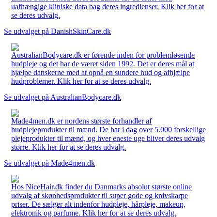
uafhængige kliniske data bag deres ingredienser. Klik her for at
se deres udvalg.
Se udvalget på DanishSkinCare.dk
AustralianBodycare.dk er førende inden for problemløsende
hudpleje og det har de været siden 1992. Det er deres mål at
hjælpe danskerne med at opnå en sundere hud og afhjælpe
hudproblemer. Klik her for at se deres udvalg.
Se udvalget på AustralianBodycare.dk
Made4men.dk er nordens største forhandler af
hudplejeprodukter til mænd. De har i dag over 5.000 forskellige
plejeprodukter til mænd, og hver eneste uge bliver deres udvalg
større. Klik her for at se deres udvalg.
Se udvalget på Made4men.dk
Hos NiceHair.dk finder du Danmarks absolut største online
udvalg af skønhedsprodukter til super gode og knivskarpe
priser. De sælger alt indenfor hudpleje, hårpleje, makeup,
elektronik og parfume. Klik her for at se deres udvalg.