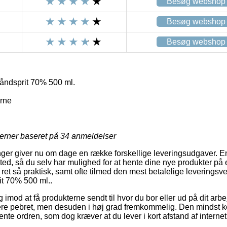
Besøg webshop
Besøg webshop
Besøg webshop
ndsprit 70% 500 ml.
rne
jerner baseret på
34
anmeldelser
nger giver nu om dage en række forskellige leveringsudgaver. En 
ssted, så du selv har mulighed for at hente dine nye produkter på e
ret så praktisk, samt ofte tilmed den mest betalelige leveringsv
t 70% 500 ml..
og imod at få produkterne sendt til hvor du bor eller ud på dit arb
re pebret, men desuden i høj grad fremkommelig. Den mindst ko
ente ordren, som dog kræver at du lever i kort afstand af intern