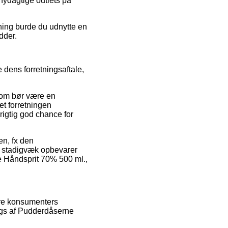
nydagtige outlets på
sning burde du udnytte en
idder.
 dens forretningsaftale,
 som bør være en
et forretningen
igtig god chance for
en, fx den
an stadigvæk opbevarer
e Håndsprit 70% 500 ml.,
gere konsumenters
ngs af Pudderdåserne