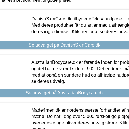
har et stort sortiment til gode priser.
DanishSkinCare.dk tilbyder effektiv hudpleje til
Med deres produkter får du årtier med uafhængi
deres ingredienser. Klik her for at se deres udva
Se udvalget på DanishSkinCare.dk
AustralianBodycare.dk er førende inden for pr
og det har de været siden 1992. Det er deres m
med at opnå en sundere hud og afhjælpe hudprob
se deres udvalg.
Se udvalget på AustralianBodycare.dk
Made4men.dk er nordens største forhandler af hu
mænd. De har i dag over 5.000 forskellige pleje
hver eneste uge bliver deres udvalg større. Klik 