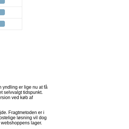
yndling er lige nu at få
t selvvalgt tidspunkt.
ersion ved køb af
ejde. Fragtmetoden er i
stelige løsning vil dog
et webshoppens lager.