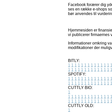
Facebook forærer dig yder
ses en række e-shops som
bør anvendes til vurderin
Hjemmesiden er finansier
vi publicerer firmaernes 
Informationer omkring va
modifikationer der muligv
BITLY:
1
1
1
1
1
1
1
1
1
1
1
1
1
1
1
1
1
1
1
1
1
1
1
1
1
1
SPOTIFY:
1
1
1
1
1
1
1
1
1
1
1
1
1
1
1
1
1
1
1
1
1
1
1
1
1
1
CUTTLY BIO:
1
1
1
1
1
1
1
1
1
1
1
1
1
1
1
1
1
1
1
1
1
1
1
1
1
1
1
CUTTLY OLD:
1