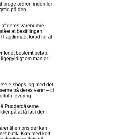
l bruge ordren inden for
ngstid på den
e af deres varenumre,
ået at bestillingen
 fragtfirmaet forud for at
 for et bestemt beløb.
ligegyldigt om man er i
erse e-shops, og med det
serne på deres varer – til
tofri levering.
d på Pudderdåserne
ker på at få fat i den
er til en pris der kan
rnet butik. Køb med kort