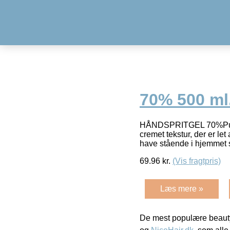
70% 500 ml
HÅNDSPRITGEL 70%Pudder
cremet tekstur, der er l
have stående i hjemmet 
69.96
kr.
(Vis fragtpris)
Læs mere »
De mest populære beauty