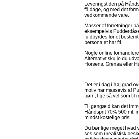
Leveringstiden på Håndsp
få dage, og med det formå
vedkommende vare.
Masser af forretninger p
eksempelvis Pudderdåsern
fuldbyrdes før et bestemt 
personalet har fri.
Nogle online forhandlere
Alternativt skulle du ud
Horsens, Grenaa eller Hu
Det er i dag i høj grad 
motiv har massevis af Pud
børn, lige så vel som til
Til gengæld kan det imme
Håndsprit 70% 500 ml. ind
mindst kostelige pris.
Du bør lige meget hvad v
ses som urealistisk beske