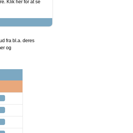
. Klik her for at se
 fra bl.a. deres
mer og