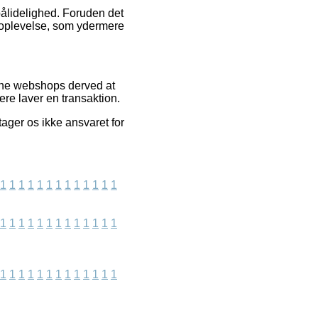
 pålidelighed. Foruden det
soplevelse, som ydermere
line webshops derved at
ere laver en transaktion.
ager os ikke ansvaret for
1
1
1
1
1
1
1
1
1
1
1
1
1
1
1
1
1
1
1
1
1
1
1
1
1
1
1
1
1
1
1
1
1
1
1
1
1
1
1