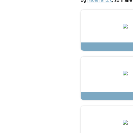
og
NiceHair.dk
, som alle 