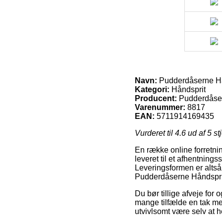
Navn:
Pudderdåserne Hå
Kategori:
Håndsprit
Producent:
Pudderdåse
Varenummer:
8817
EAN:
5711914169435
Vurderet til
4.6
ud af 5 st
En række online forretni
leveret til et afhentning
Leveringsformen er altså 
Pudderdåserne Håndspri
Du bør tillige afveje for 
mange tilfælde en tak me
utvivlsomt være selv at h