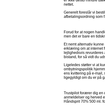
er ikke desto mindre dæk
nettet.
Generelt foreslår vi best
afbetalingsordning som f.e
Forud for at nogen handl
men det er bare en tids
Et nemt alternativ kunne
erklæring om at internet 
lejlighedsvis revurderes
bistand, for så vidt du u
Ligeledes støtter vi at k
ombytningspolitik hjemme
ens kvittering på e-mail
ligegyldigt om du er på g
Trustpilot forærer dig en
anmeldelser og herved er
Håndsprit 70% 500 ml. fo