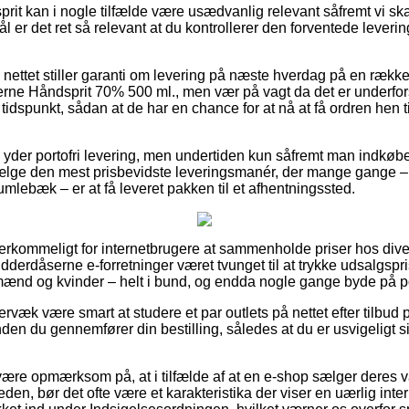
rit kan i nogle tilfælde være usædvanlig relevant såfremt vi ska
l er det ret så relevant at du kontrollerer den forventede leveri
å nettet stiller garanti om levering på næste hverdag på en rækk
e Håndsprit 70% 500 ml., men vær på vagt da det er underforst
tidspunkt, sådan at de har en chance for at nå at få ordren hen til
 yder portofri levering, men undertiden kun såfremt man indkøber
vælge den mest prisbevidste leveringsmanér, der mange gange – 
mlebæk – er at få leveret pakken til et afhentningssted.
overkommeligt for internetbrugere at sammenholde priser hos div
derdåserne e-forretninger været tvunget til at trykke udsalgspri
 mænd og kvinder – helt i bund, og endda nogle gange byde på por
rvæk være smart at studere et par outlets på nettet efter tilbu
en du gennemfører din bestilling, således at du er usvigeligt sik
ære opmærksom på, at i tilfælde af at en e-shop sælger deres var
den, bør det ofte være et karakteristika der viser en uærlig inte