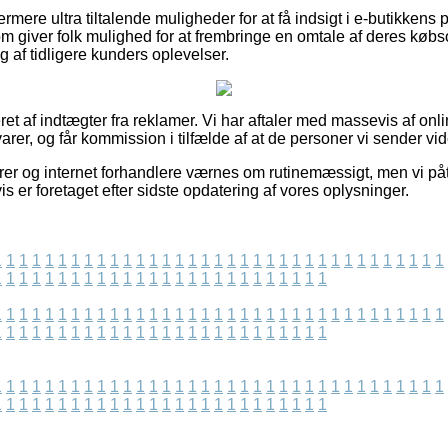
mere ultra tiltalende muligheder for at få indsigt i e-butikkens
 giver folk mulighed for at frembringe en omtale af deres køb
g af tidligere kunders oplevelser.
et af indtægter fra reklamer. Vi har aftaler med massevis af on
varer, og får kommission i tilfælde af at de personer vi sender vid
rer og internet forhandlere værnes om rutinemæssigt, men vi påt
is er foretaget efter sidste opdatering af vores oplysninger.
1
1
1
1
1
1
1
1
1
1
1
1
1
1
1
1
1
1
1
1
1
1
1
1
1
1
1
1
1
1
1
1
1
1
1
1
1
1
1
1
1
1
1
1
1
1
1
1
1
1
1
1
1
1
1
1
1
1
1
1
1
1
1
1
1
1
1
1
1
1
1
1
1
1
1
1
1
1
1
1
1
1
1
1
1
1
1
1
1
1
1
1
1
1
1
1
1
1
1
1
1
1
1
1
1
1
1
1
1
1
1
1
1
1
1
1
1
1
1
1
1
1
1
1
1
1
1
1
1
1
1
1
1
1
1
1
1
1
1
1
1
1
1
1
1
1
1
1
1
1
1
1
1
1
1
1
1
1
1
1
1
1
1
1
1
1
1
1
1
1
1
1
1
1
1
1
1
1
1
1
1
1
1