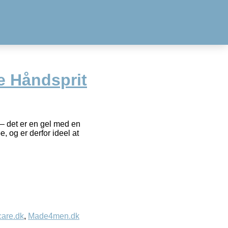
 Håndsprit
 det er en gel med en
 og er derfor ideel at
care.dk
,
Made4men.dk