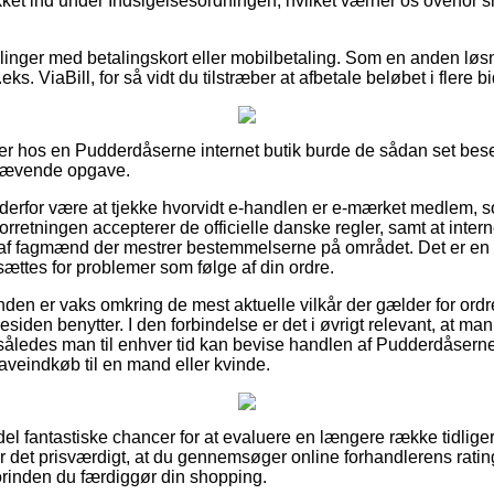
ket ind under Indsigelsesordningen, hvilket værner os overfor s
illinger med betalingskort eller mobilbetaling. Som en anden lø
ks. ViaBill, for så vidt du tilstræber at afbetale beløbet i flere b
er hos en Pudderdåserne internet butik burde de sådan set bese
krævende opgave.
 derfor være at tjekke hvorvidt e-handlen er e-mærket medlem,
forretningen accepterer de officielle danske regler, samt at intern
 af fagmænd der mestrer bestemmelserne på området. Det er en r
dsættes for problemer som følge af din ordre.
unden er vaks omkring de mest aktuelle vilkår der gælder for ordr
siden benytter. I den forbindelse er det i øvrigt relevant, at m
, således man til enhver tid kan bevise handlen af Pudderdåsern
aveindkøb til en mand eller kvinde.
 del fantastiske chancer for at evaluere en længere række tidli
 det prisværdigt, at du gennemsøger online forhandlerens rati
rinden du færdiggør din shopping.