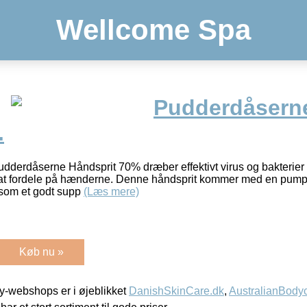
Wellcome Spa
Pudderdåserne
.
dåserne Håndsprit 70% dræber effektivt virus og bakterier –
et at fordele på hænderne. Denne håndsprit kommer med en pumpe,
som et godt supp
(Læs mere)
Køb nu »
-webshops er i øjeblikket
DanishSkinCare.dk
,
AustralianBody