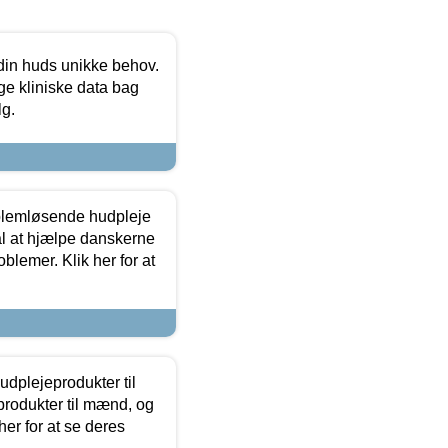
 din huds unikke behov.
ge kliniske data bag
lg.
oblemløsende hudpleje
ål at hjælpe danskerne
lemer. Klik her for at
dplejeprodukter til
produkter til mænd, og
her for at se deres