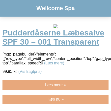
Wellcome Spa
Pudderdåserne Læbesalve
SPF 30 – 001 Transparent
[mgz_pagebuilder]{“elements”:
[{“row_type”:”full_width_row”,”content_position”:”top”,”gap_ty
top”,”parallax_speed”:0
(Læs mere)
99.95
kr.
(Vis fragtpris)
Læs mere »
Køb nu »