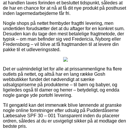
at handlen laves forinden et besluttet tidspunkt, således at
de har en chance for at nå at få dit nye produkt på posthuset
inden lagermedarbejderne får fri.
Nogle shops på nettet frembyder fragtfri levering, men
undertiden forudsætter det at du aftager for en konkret sum.
Desuden kan du tage den mest betalelige fragtmetode, der
typisk – om man befinder sig ved Fredericia, Nyborg eller
Fredensborg – vil blive at få fragtmanden til at levere din
pakke til et udleveringssted.
Det er ualmindeligt let for alle at prissammenligne fra flere
outlets på nettet, og altså har en lang række Gosh
webbutikker fundet det nødvendigt at sænke
udsalgspriserne på produkterne – til børn og babyer, og
ligeledes også til damer og herrer – betydeligt, og endda
nogle gange yde portofri levering.
Til gengæld kan det immervæk blive lønnende at granske
nogle online forretninger efter udsalg på Pudderdåserne
Læbesalve SPF 30 – 001 Transparent inden du placerer
ordren, således at du er usvigeligt sikker på at modtage den
bedste pris.