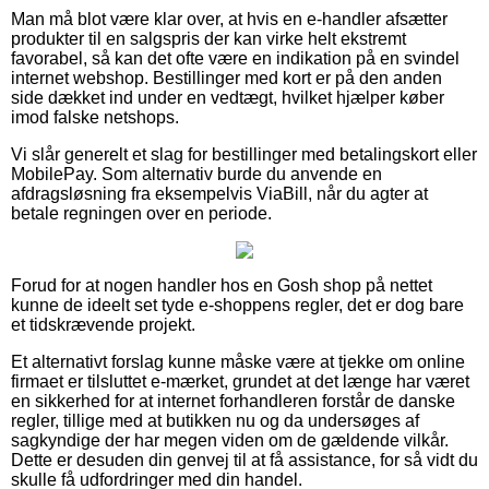
Man må blot være klar over, at hvis en e-handler afsætter
produkter til en salgspris der kan virke helt ekstremt
favorabel, så kan det ofte være en indikation på en svindel
internet webshop. Bestillinger med kort er på den anden
side dækket ind under en vedtægt, hvilket hjælper køber
imod falske netshops.
Vi slår generelt et slag for bestillinger med betalingskort eller
MobilePay. Som alternativ burde du anvende en
afdragsløsning fra eksempelvis ViaBill, når du agter at
betale regningen over en periode.
Forud for at nogen handler hos en Gosh shop på nettet
kunne de ideelt set tyde e-shoppens regler, det er dog bare
et tidskrævende projekt.
Et alternativt forslag kunne måske være at tjekke om online
firmaet er tilsluttet e-mærket, grundet at det længe har været
en sikkerhed for at internet forhandleren forstår de danske
regler, tillige med at butikken nu og da undersøges af
sagkyndige der har megen viden om de gældende vilkår.
Dette er desuden din genvej til at få assistance, for så vidt du
skulle få udfordringer med din handel.