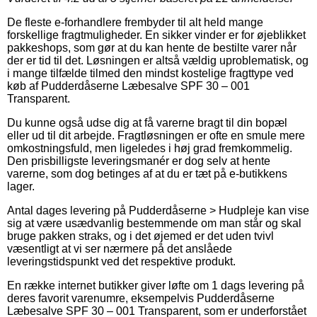
De fleste e-forhandlere frembyder til alt held mange
forskellige fragtmuligheder. En sikker vinder er for øjeblikket
pakkeshops, som gør at du kan hente de bestilte varer når
der er tid til det. Løsningen er altså vældig uproblematisk, og
i mange tilfælde tilmed den mindst kostelige fragttype ved
køb af Pudderdåserne Læbesalve SPF 30 – 001
Transparent.
Du kunne også udse dig at få varerne bragt til din bopæl
eller ud til dit arbejde. Fragtløsningen er ofte en smule mere
omkostningsfuld, men ligeledes i høj grad fremkommelig.
Den prisbilligste leveringsmanér er dog selv at hente
varerne, som dog betinges af at du er tæt på e-butikkens
lager.
Antal dages levering på Pudderdåserne > Hudpleje kan vise
sig at være usædvanlig bestemmende om man står og skal
bruge pakken straks, og i det øjemed er det uden tvivl
væsentligt at vi ser nærmere på det anslåede
leveringstidspunkt ved det respektive produkt.
En række internet butikker giver løfte om 1 dags levering på
deres favorit varenumre, eksempelvis Pudderdåserne
Læbesalve SPF 30 – 001 Transparent, som er underforstået