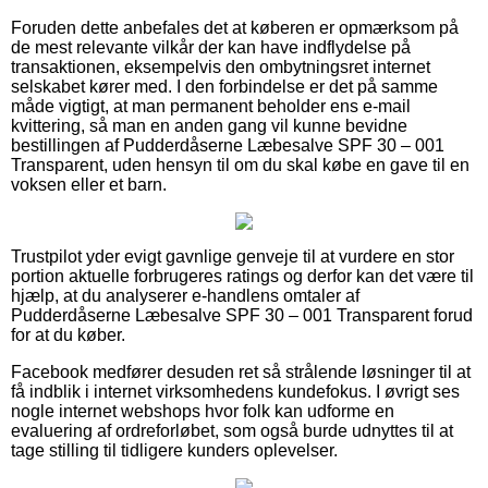
Foruden dette anbefales det at køberen er opmærksom på
de mest relevante vilkår der kan have indflydelse på
transaktionen, eksempelvis den ombytningsret internet
selskabet kører med. I den forbindelse er det på samme
måde vigtigt, at man permanent beholder ens e-mail
kvittering, så man en anden gang vil kunne bevidne
bestillingen af Pudderdåserne Læbesalve SPF 30 – 001
Transparent, uden hensyn til om du skal købe en gave til en
voksen eller et barn.
Trustpilot yder evigt gavnlige genveje til at vurdere en stor
portion aktuelle forbrugeres ratings og derfor kan det være til
hjælp, at du analyserer e-handlens omtaler af
Pudderdåserne Læbesalve SPF 30 – 001 Transparent forud
for at du køber.
Facebook medfører desuden ret så strålende løsninger til at
få indblik i internet virksomhedens kundefokus. I øvrigt ses
nogle internet webshops hvor folk kan udforme en
evaluering af ordreforløbet, som også burde udnyttes til at
tage stilling til tidligere kunders oplevelser.