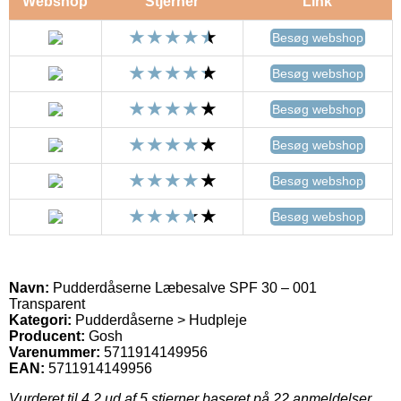
Webshop
Stjerner
Link
Besøg webshop
Besøg webshop
Besøg webshop
Besøg webshop
Besøg webshop
Besøg webshop
Navn:
Pudderdåserne Læbesalve SPF 30 – 001
Transparent
Kategori:
Pudderdåserne > Hudpleje
Producent:
Gosh
Varenummer:
5711914149956
EAN:
5711914149956
Vurderet til
4.2
ud af 5 stjerner baseret på
22
anmeldelser