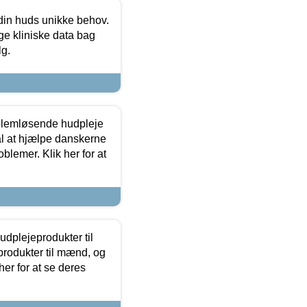
 din huds unikke behov.
ge kliniske data bag
lg.
oblemløsende hudpleje
ål at hjælpe danskerne
lemer. Klik her for at
dplejeprodukter til
produkter til mænd, og
her for at se deres