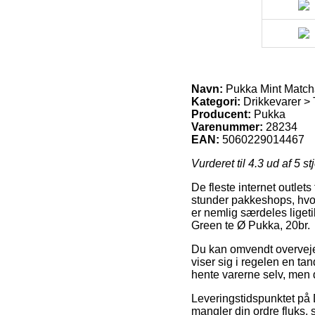
Navn:
Pukka Mint Match
Kategori:
Drikkevarer > 
Producent:
Pukka
Varenummer:
28234
EAN:
5060229014467
Vurderet til
4.3
ud af 5 st
De fleste internet outlet
stunder pakkeshops, hvor 
er nemlig særdeles liget
Green te Ø Pukka, 20br.
Du kan omvendt overveje a
viser sig i regelen en t
hente varerne selv, men d
Leveringstidspunktet på 
mangler din ordre fluks, 