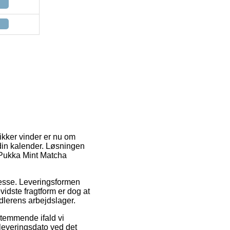
sikker vinder er nu om
 din kalender. Løsningen
 Pukka Mint Matcha
dresse. Leveringsformen
idste fragtform er dog at
dlerens arbejdslager.
stemmende ifald vi
 leveringsdato ved det