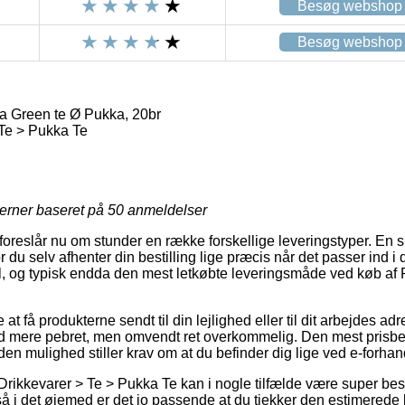
Besøg webshop
Besøg webshop
a Green te Ø Pukka, 20br
Te > Pukka Te
jerner baseret på
50
anmeldelser
s foreslår nu om stunder en række forskellige leveringstyper. En 
du selv afhenter din bestilling lige præcis når det passer ind i
il, og typisk endda den mest letkøbte leveringsmåde ved køb af
t få produkterne sendt til din lejlighed eller til dit arbejdes a
and mere pebret, men omvendt ret overkommelig. Den mest prisbev
en mulighed stiller krav om at du befinder dig lige ved e-forhan
Drikkevarer > Te > Pukka Te kan i nogle tilfælde være super be
så i det øjemed er det jo passende at du tjekker den estimerede