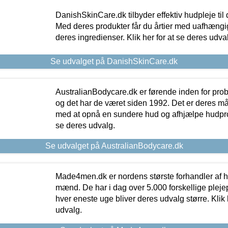
DanishSkinCare.dk tilbyder effektiv hudpleje til
Med deres produkter får du årtier med uafhængi
deres ingredienser. Klik her for at se deres udva
Se udvalget på DanishSkinCare.dk
AustralianBodycare.dk er førende inden for pr
og det har de været siden 1992. Det er deres m
med at opnå en sundere hud og afhjælpe hudprob
se deres udvalg.
Se udvalget på AustralianBodycare.dk
Made4men.dk er nordens største forhandler af hu
mænd. De har i dag over 5.000 forskellige pleje
hver eneste uge bliver deres udvalg større. Klik 
udvalg.