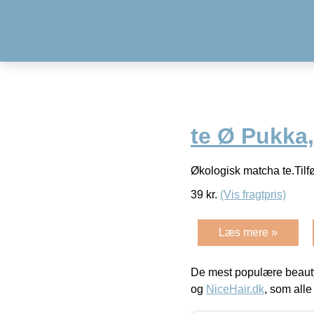
te Ø Pukka,
Økologisk matcha te.Tilfø
39
kr.
(Vis fragtpris)
Læs mere »
De mest populære beauty
og
NiceHair.dk
, som alle 