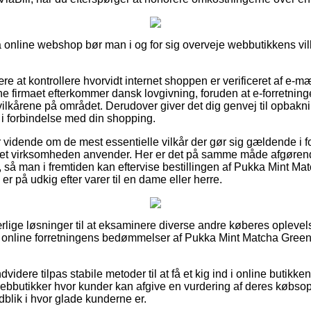
 online webshop bør man i og for sig overveje webbutikkens vilk
 at kontrollere hvorvidt internet shoppen er verificeret af e-mæ
ine firmaet efterkommer dansk lovgivning, foruden at e-forretnin
 vilkårene på området. Derudover giver det dig genvej til opbakni
 i forbindelse med din shopping.
 er vidende om de mest essentielle vilkår der gør sig gældende i 
ternet virksomheden anvender. Her er det på samme måde afgøre
g, så man i fremtiden kan eftervise bestillingen af Pukka Mint M
 på udkig efter varer til en dame eller herre.
ærlige løsninger til at eksaminere diverse andre køberes oplevel
rer online forretningens bedømmelser af Pukka Mint Matcha Gree
idere tilpas stabile metoder til at få et kig ind i online butikke
bbutikker hvor kunder kan afgive en vurdering af deres købso
indblik i hvor glade kunderne er.