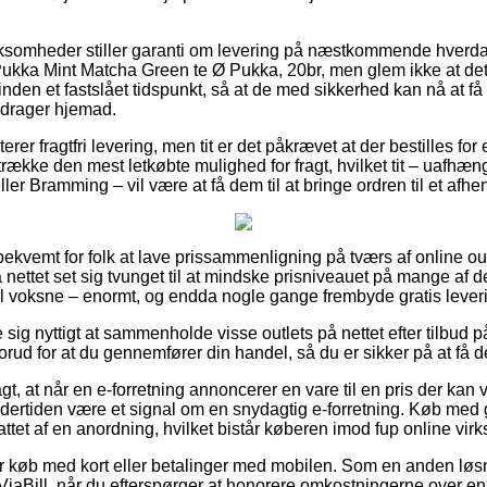
rksomheder stiller garanti om levering på næstkommende hverd
ukka Mint Matcha Green te Ø Pukka, 20br, men glem ikke at det
inden et fastslået tidspunkt, så at de med sikkerhed kan nå at få
 drager hjemad.
rer fragtfri levering, men tit er det påkrævet at der bestilles for 
række den mest letkøbte mulighed for fragt, hvilket tit – uafhæ
er Bramming – vil være at få dem til at bringe ordren til et afhe
bekvemt for folk at lave prissammenligning på tværs af online out
 nettet set sig tvunget til at mindske prisniveauet på mange af de
til voksne – enormt, og endda nogle gange frembyde gratis lever
e sig nyttigt at sammenholde visse outlets på nettet efter tilbud
rud for at du gennemfører din handel, så du er sikker på at få den
, at når en e-forretning annoncerer en vare til en pris der kan 
undertiden være et signal om en snydagtig e-forretning. Køb med
ttet af en anordning, hvilket bistår køberen imod fup online vir
 for køb med kort eller betalinger med mobilen. Som en anden lø
 ViaBill, når du efterspørger at honorere omkostningerne over en