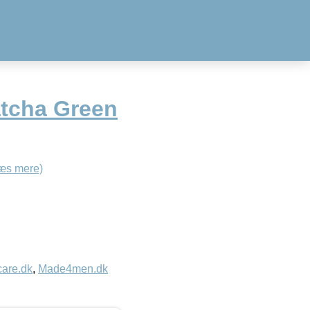
tcha Green
æs mere)
care.dk
,
Made4men.dk