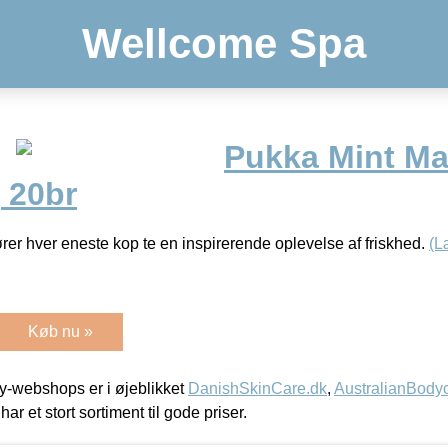
Wellcome Spa
Pukka Mint Ma
 20br
rer hver eneste kop te en inspirerende oplevelse af friskhed.
(L
Køb nu »
-webshops er i øjeblikket
DanishSkinCare.dk
,
AustralianBody
har et stort sortiment til gode priser.