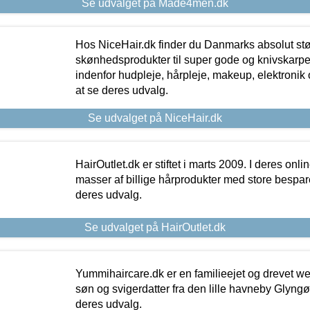
Se udvalget på Made4men.dk
Hos NiceHair.dk finder du Danmarks absolut stø
skønhedsprodukter til super gode og knivskarpe 
indenfor hudpleje, hårpleje, makeup, elektronik 
at se deres udvalg.
Se udvalget på NiceHair.dk
HairOutlet.dk er stiftet i marts 2009. I deres onl
masser af billige hårprodukter med store besparel
deres udvalg.
Se udvalget på HairOutlet.dk
Yummihaircare.dk er en familieejet og drevet we
søn og svigerdatter fra den lille havneby Glyngøre
deres udvalg.