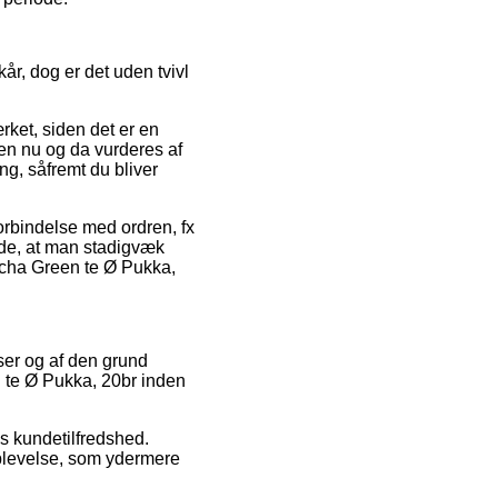
år, dog er det uden tvivl
rket, siden det er en
gen nu og da vurderes af
ng, såfremt du bliver
forbindelse med ordren, fx
nde, at man stadigvæk
atcha Green te Ø Pukka,
ser og af den grund
n te Ø Pukka, 20br inden
ns kundetilfredshed.
plevelse, som ydermere