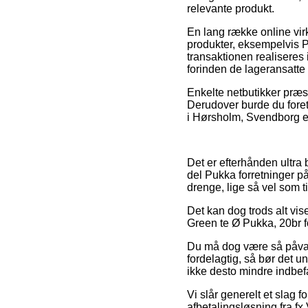
relevante produkt.
En lang række online vi
produkter, eksempelvis P
transaktionen realiseres 
forinden de lageransatte
Enkelte netbutikker præste
Derudover burde du foret
i Hørsholm, Svendborg ell
Det er efterhånden ultra 
del Pukka forretninger på
drenge, lige så vel som 
Det kan dog trods alt vis
Green te Ø Pukka, 20br fo
Du må dog være så påvagt
fordelagtig, så bør det 
ikke desto mindre indbefa
Vi slår generelt et slag
afbetalingsløsning fra fx