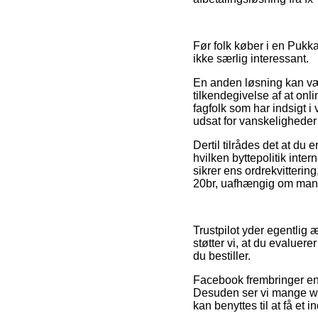
Før folk køber i en Pukka
ikke særlig interessant.
En anden løsning kan være
tilkendegivelse af at onl
fagfolk som har indsigt i
udsat for vanskeligheder
Dertil tilrådes det at du
hvilken byttepolitik in
sikrer ens ordrekvitterin
20br, uafhængig om man er
Trustpilot yder egentlig 
støtter vi, at du evalue
du bestiller.
Facebook frembringer endv
Desuden ser vi mange we
kan benyttes til at få et 