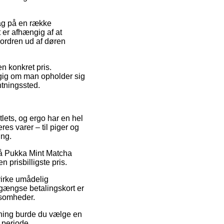
ag på en række
 er afhængig af at
 ordren ud af døren
en konkret pris.
ngig om man opholder sig
ntningssted.
lets, og ergo har en hel
res varer – til piger og
ing.
 på Pukka Mint Matcha
 prisbilligste pris.
virke umådelig
 gængse betalingskort er
ksomheder.
sning burde du vælge en
 periode.