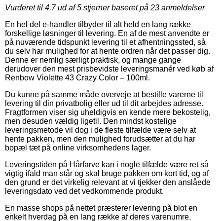
Vurderet til
4.7
ud af 5 stjerner baseret på
23
anmeldelser
En hel del e-handler tilbyder til alt held en lang række
forskellige løsninger til levering. En af de mest anvendte er
på nuværende tidspunkt levering til et afhentningssted, så
du selv har mulighed for at hente ordren når det passer dig.
Denne er nemlig særligt praktisk, og mange gange
derudover den mest prisbevidste leveringsmanér ved køb af
Renbow Violette 43 Crazy Color – 100ml.
Du kunne på samme måde overveje at bestille varerne til
levering til din privatbolig eller ud til dit arbejdes adresse.
Fragtformen viser sig uheldigvis en kende mere bekostelig,
men desuden vældig ligetil. Den mindst kostelige
leveringsmetode vil dog i de fleste tilfælde være selv at
hente pakken, men den mulighed forudsætter at du har
bopæl tæt på online virksomhedens lager.
Leveringstiden på Hårfarve kan i nogle tilfælde være ret så
vigtig ifald man står og skal bruge pakken om kort tid, og af
den grund er det virkelig relevant at vi tjekker den anslåede
leveringsdato ved det vedkommende produkt.
En masse shops på nettet præsterer levering på blot en
enkelt hverdag på en lang række af deres varenumre,