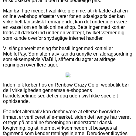
er skråsikker på at få den mest betalelige pris.
Man bør lige meget hvad ikke glemme, at i tilfælde af at en
online webshop afsætter varer for en udsalgspris der kan
virke helt fantastisk fremragende, kan det undertiden være
en varsel om en falsk online shop. Betalinger med kort er
trods alt dækket ind under en vedtægt, hvilket værner dig
som kunde overfor snydagtige internet handler.
Vi slår generelt et slag for bestillinger med kort eller
MobilePay. Som alternativ kan du udnytte en afdragsordning
som eksempelvis ViaBill, såfremt du agter at afdrage
regningen over flere uger.
Inden folk køber hos en Renbow Crazy Color webbutik bør
de i virkeligheden gennemse e-shoppens
handelsbetingelser, det er dog uden tvivl ikke specielt
ophidsende.
Et andet alternativ kan derfor være at efterse hvorvidt e-
firmaet er verificeret af e-mærket, siden det længe har været
et tegn på at online forretningen understøtter dansk
lovgivning, og at internet virksomheden tit besøges af
fagmænd som kender retningslinjerne. Derudover tilbydes