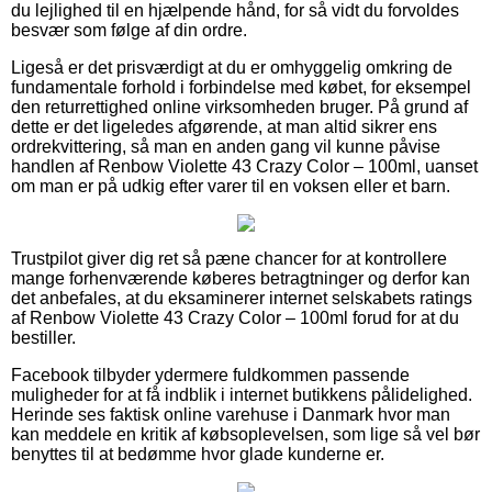
du lejlighed til en hjælpende hånd, for så vidt du forvoldes
besvær som følge af din ordre.
Ligeså er det prisværdigt at du er omhyggelig omkring de
fundamentale forhold i forbindelse med købet, for eksempel
den returrettighed online virksomheden bruger. På grund af
dette er det ligeledes afgørende, at man altid sikrer ens
ordrekvittering, så man en anden gang vil kunne påvise
handlen af Renbow Violette 43 Crazy Color – 100ml, uanset
om man er på udkig efter varer til en voksen eller et barn.
Trustpilot giver dig ret så pæne chancer for at kontrollere
mange forhenværende køberes betragtninger og derfor kan
det anbefales, at du eksaminerer internet selskabets ratings
af Renbow Violette 43 Crazy Color – 100ml forud for at du
bestiller.
Facebook tilbyder ydermere fuldkommen passende
muligheder for at få indblik i internet butikkens pålidelighed.
Herinde ses faktisk online varehuse i Danmark hvor man
kan meddele en kritik af købsoplevelsen, som lige så vel bør
benyttes til at bedømme hvor glade kunderne er.