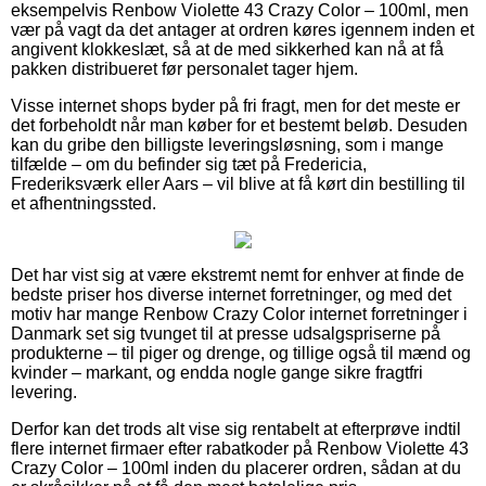
eksempelvis Renbow Violette 43 Crazy Color – 100ml, men
vær på vagt da det antager at ordren køres igennem inden et
angivent klokkeslæt, så at de med sikkerhed kan nå at få
pakken distribueret før personalet tager hjem.
Visse internet shops byder på fri fragt, men for det meste er
det forbeholdt når man køber for et bestemt beløb. Desuden
kan du gribe den billigste leveringsløsning, som i mange
tilfælde – om du befinder sig tæt på Fredericia,
Frederiksværk eller Aars – vil blive at få kørt din bestilling til
et afhentningssted.
Det har vist sig at være ekstremt nemt for enhver at finde de
bedste priser hos diverse internet forretninger, og med det
motiv har mange Renbow Crazy Color internet forretninger i
Danmark set sig tvunget til at presse udsalgspriserne på
produkterne – til piger og drenge, og tillige også til mænd og
kvinder – markant, og endda nogle gange sikre fragtfri
levering.
Derfor kan det trods alt vise sig rentabelt at efterprøve indtil
flere internet firmaer efter rabatkoder på Renbow Violette 43
Crazy Color – 100ml inden du placerer ordren, sådan at du