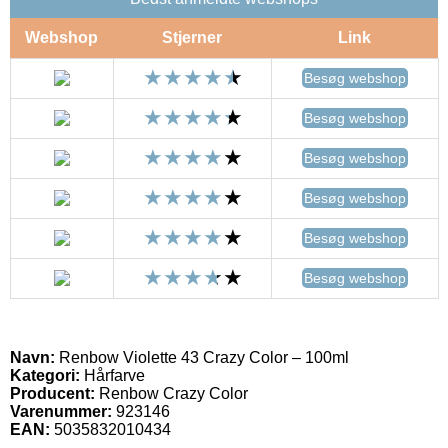
Webshop
Stjerner
Link
Besøg webshop
Besøg webshop
Besøg webshop
Besøg webshop
Besøg webshop
Besøg webshop
Navn:
Renbow Violette 43 Crazy Color – 100ml
Kategori:
Hårfarve
Producent:
Renbow Crazy Color
Varenummer:
923146
EAN:
5035832010434