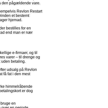
på den pågældende vare.
eksempelvis Revlon Restart
orinden et bestemt
drager hjemad.
er bestilles for en
hvad end man er nær
llige e-firmaer, og til
es varer – til drenge og
 uden betaling.
fter udsalg på Revlon
t få fat i den mest
virke himmelråbende
betalingskort er dog
u bruge en
e over en periode.