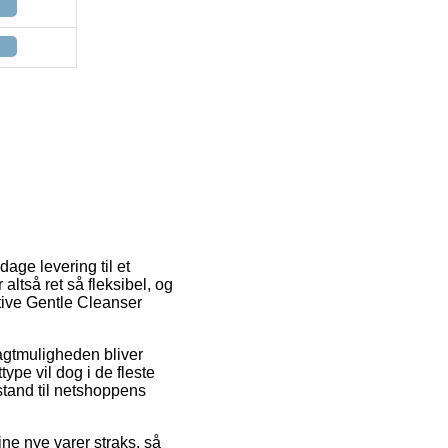
age levering til et
ltså ret så fleksibel, og
tive Gentle Cleanser
ragtmuligheden bliver
type vil dog i de fleste
stand til netshoppens
ne nye varer straks, så