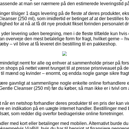
passende at man ser nærmere på den estimerede leveringstid 
ninger tilsiger 1 dags levering på de fleste af deres produkter, 
leanser (250 ml), som imidlertid er betinget af at der bestilles f
ighed for at nå at få dit nye produkt fikset forinden personalet 
yder levering uden beregning, men i de fleste tilfælde kun hvis d
n overveje den mest betalelige form for fragt, hvilket gerne – 
y – vil blive at få leveret din bestilling til en pakkeshop.
mindeligt nemt for alle og enhver at sammenholde priser på forske
n shops på nettet været tvunget til at presse prisniveauet på der
å til mænd og kvinder – enormt, og endda nogle gange sikre fragt
re gavnligt at sammenligne nogle enkelte online forhandlere e
Gentle Cleanser (250 ml) før du køber, så man ikke er i tvivl om a
t når en netshop forhandler deres produkter til en pris der kan 
være en indikation på en uægte internet handler. Bestillinger med 
lsæt, som redder dig overfor bedrageriske online forretninger.
dler med kort eller betalinger med mobilen. Alternativt burde d
sempelvis ViaBill, hvis du har til hensigt at finansiere pengen