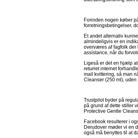
Forinden nogen køber på
forretningsbetingelser, 
Et andet alternativ kunne
almindeligvis er en indik
overværes af fagfolk der
assistance, når du forvo
Ligeså er det en hjælp at
returret internet forhandle
mail kvittering, så man n
Cleanser (250 ml), uden h
Trustpilot byder på regu
på grund af dette stiller
Protective Gentle Cleanse
Facebook resulterer i ogs
Derudover møder vi en de
også må benyttes til at d