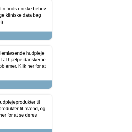
 din huds unikke behov.
ge kliniske data bag
lg.
oblemløsende hudpleje
ål at hjælpe danskerne
lemer. Klik her for at
dplejeprodukter til
produkter til mænd, og
her for at se deres