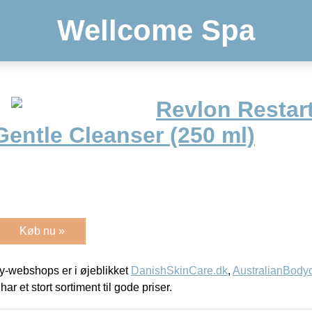
Wellcome Spa
Revlon Restar
Gentle Cleanser (250 ml)
Køb nu »
-webshops er i øjeblikket
DanishSkinCare.dk
,
AustralianBody
har et stort sortiment til gode priser.