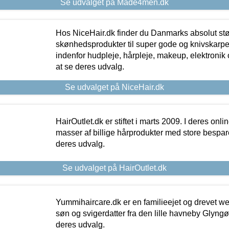
Se udvalget på Made4men.dk
Hos NiceHair.dk finder du Danmarks absolut stø
skønhedsprodukter til super gode og knivskarpe 
indenfor hudpleje, hårpleje, makeup, elektronik 
at se deres udvalg.
Se udvalget på NiceHair.dk
HairOutlet.dk er stiftet i marts 2009. I deres onl
masser af billige hårprodukter med store besparel
deres udvalg.
Se udvalget på HairOutlet.dk
Yummihaircare.dk er en familieejet og drevet we
søn og svigerdatter fra den lille havneby Glyngøre
deres udvalg.