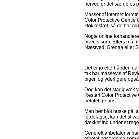
herved er det særdeles 
Masser af internet forret
Color Protective Gentle C
klokkeslæt, så de har mul
Nogle online forhandlere 
præcis sum. Ellers må ma
Næstved, Grenaa eller Sæb
Det er jo efterhånden ual
tak har massevis af Revlo
piger, og yderligere ogs
Dog kan det stadigvæk væ
Restart Color Protective 
betalelige pris.
Man bør blot huske på, a
fordelagtig, kan det tit 
dækket ind under et rege
Generelt anbefaler vi han
afbetalingsordning som ek