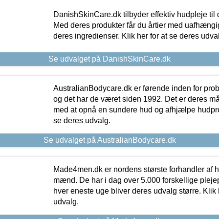
DanishSkinCare.dk tilbyder effektiv hudpleje til
Med deres produkter får du årtier med uafhængi
deres ingredienser. Klik her for at se deres udva
Se udvalget på DanishSkinCare.dk
AustralianBodycare.dk er førende inden for pr
og det har de været siden 1992. Det er deres m
med at opnå en sundere hud og afhjælpe hudprob
se deres udvalg.
Se udvalget på AustralianBodycare.dk
Made4men.dk er nordens største forhandler af hu
mænd. De har i dag over 5.000 forskellige pleje
hver eneste uge bliver deres udvalg større. Klik 
udvalg.