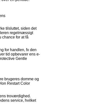
ens
e tilsluttet, siden det
ndleren regelmæssigt
 chance for at få
ng for handlen, fx den
nhver tid opbevarer ens e-
Protective Gentle
igere brugeres domme og
vlon Restart Color
erens troværdighed.
dens service, hvilket