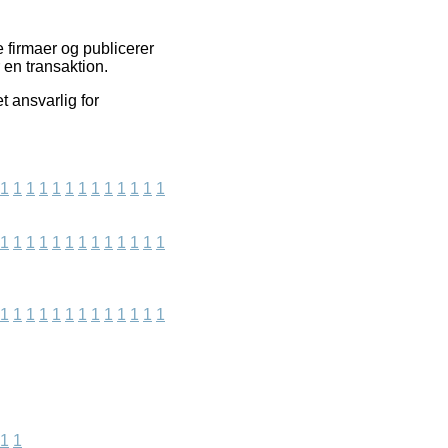
 firmaer og publicerer
 en transaktion.
t ansvarlig for
1
1
1
1
1
1
1
1
1
1
1
1
1
1
1
1
1
1
1
1
1
1
1
1
1
1
1
1
1
1
1
1
1
1
1
1
1
1
1
1
1