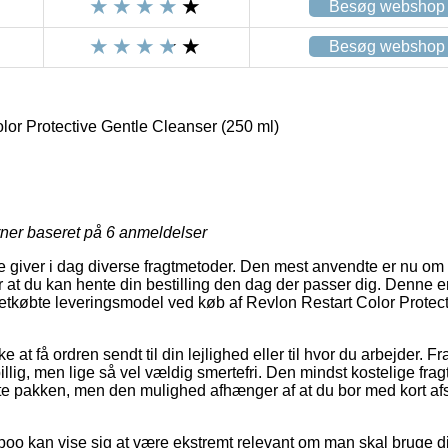
Besøg webshop
Besøg webshop
lor Protective Gentle Cleanser (250 ml)
rner baseret på
6
anmeldelser
 giver i dag diverse fragtmetoder. Den mest anvendte er nu om d
at du kan hente din bestilling den dag der passer dig. Denne er a
etkøbte leveringsmodel ved køb af Revlon Restart Color Protec
at få ordren sendt til din lejlighed eller til hvor du arbejder. F
illig, men lige så vel vældig smertefri. Den mindst kostelige fragt
nte pakken, men den mulighed afhænger af at du bor med kort af
o kan vise sig at være ekstremt relevant om man skal bruge di