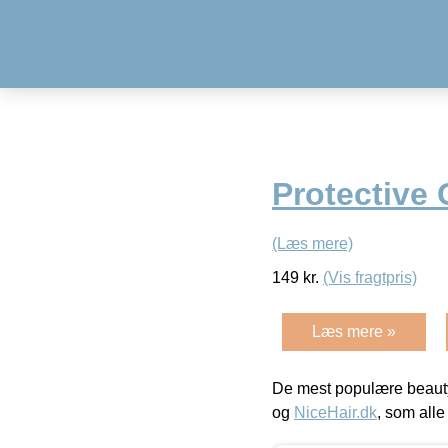
Protective 
(Læs mere)
149
kr.
(Vis fragtpris)
Læs mere »
De mest populære beauty
og
NiceHair.dk
, som alle 