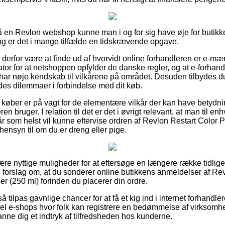
 en Revlon webshop kunne man i og for sig have øje for butikk
dog er det i mange tilfælde en tidskrævende opgave.
 derfor være at finde ud af hvorvidt online forhandleren er e-mærk
ator for at netshoppen opfylder de danske regler, og at e-forha
 har nøje kendskab til vilkårene på området. Desuden tilbydes du
ldes dilemmaer i forbindelse med dit køb.
 køber er på vagt for de elementære vilkår der kan have betydni
ren bruger. I relation til det er det i øvrigt relevant, at man til e
år som helst vil kunne eftervise ordren af Revlon Restart Color 
ensyn til om du er dreng eller pige.
lære nyttige muligheder for at eftersøge en længere række tidl
 vi forslag om, at du sonderer online butikkens anmeldelser af Re
r (250 ml) forinden du placerer din ordre.
å tilpas gavnlige chancer for at få et kig ind i internet forhandl
l e-shops hvor folk kan registrere en bedømmelse af virksomhe
anne dig et indtryk af tilfredsheden hos kunderne.