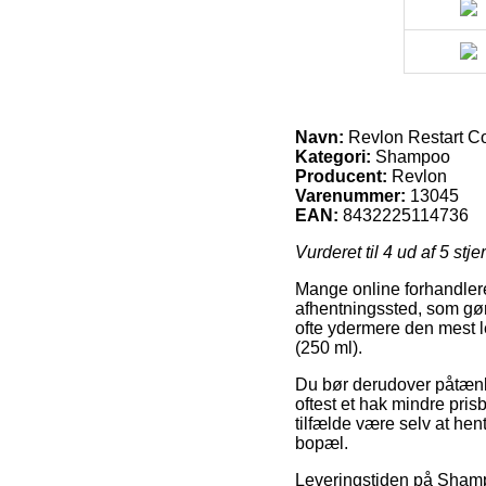
Navn:
Revlon Restart Co
Kategori:
Shampoo
Producent:
Revlon
Varenummer:
13045
EAN:
8432225114736
Vurderet til
4
ud af 5 stje
Mange online forhandlere
afhentningssted, som gør 
ofte ydermere den mest l
(250 ml).
Du bør derudover påtænke 
oftest et hak mindre prisb
tilfælde være selv at he
bopæl.
Leveringstiden på Shampo