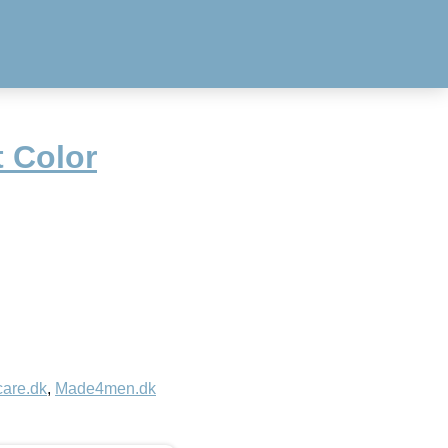
t Color
care.dk
,
Made4men.dk