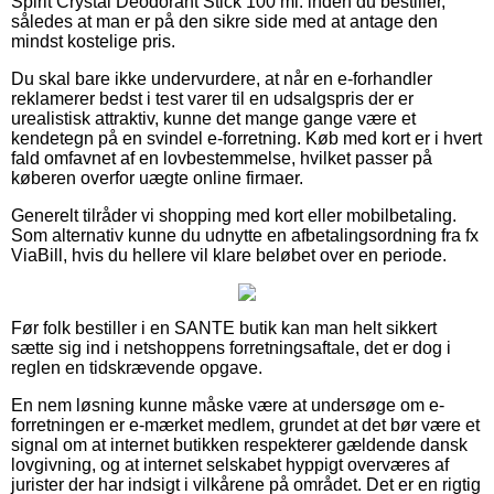
Spirit Crystal Deodorant Stick 100 ml. inden du bestiller,
således at man er på den sikre side med at antage den
mindst kostelige pris.
Du skal bare ikke undervurdere, at når en e-forhandler
reklamerer bedst i test varer til en udsalgspris der er
urealistisk attraktiv, kunne det mange gange være et
kendetegn på en svindel e-forretning. Køb med kort er i hvert
fald omfavnet af en lovbestemmelse, hvilket passer på
køberen overfor uægte online firmaer.
Generelt tilråder vi shopping med kort eller mobilbetaling.
Som alternativ kunne du udnytte en afbetalingsordning fra fx
ViaBill, hvis du hellere vil klare beløbet over en periode.
Før folk bestiller i en SANTE butik kan man helt sikkert
sætte sig ind i netshoppens forretningsaftale, det er dog i
reglen en tidskrævende opgave.
En nem løsning kunne måske være at undersøge om e-
forretningen er e-mærket medlem, grundet at det bør være et
signal om at internet butikken respekterer gældende dansk
lovgivning, og at internet selskabet hyppigt overværes af
jurister der har indsigt i vilkårene på området. Det er en rigtig