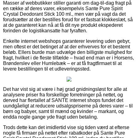
Masser af webbutikker stiller garanti om dag-til-dag fragt på
en række af deres varer, eksempelvis Sante Pure Spirit
Crystal Deodorant Stick 100 ml., men vær på vagt da det
forudsætter at der bestilles forud for et fastsat klokkeslæt, så
at de garanteret kan nå at få dit nye produkt ekspederet
forinden de logistikansatte har fyraften.
Enkelte internet webshops garanterer levering uden gebyr,
men oftest er det betinget af at der erhverves for et bestemt
beløb. Ellers burde man udvælge den billigste mulighed for
fragt, hvilket i de fleste tilfælde – hvad end man er i Horsens,
Brønderslev eller Humlebæk – er at få fragtfirmaet til at
levere bestillingen til et udleveringssted.
Det har vist sig at være i høj grad gnidningsløst for alle at
analysere priser fra forskellige forretninger på nettet, og
derved har flertallet af SANTE internet shops fundet det
uundgåeligt at reducere udsalgspriserne på deres varer – til
børn og babyer, samt til mænd og kvinder – markant, og
endda nogle gange yde fragt uden betaling.
Trods dette kan det imidlertid vise sig tiden værd at efterse
nogle få firmaer på nettet efter rabatkoder på Sante Pure