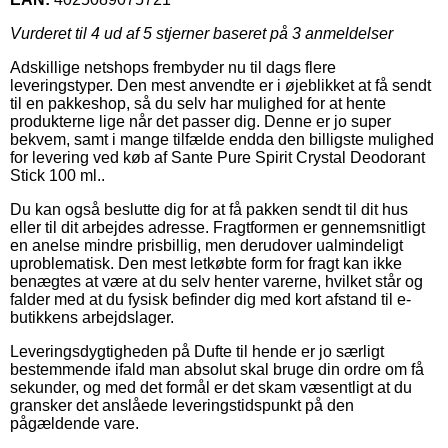
Vurderet til
4
ud af 5 stjerner baseret på
3
anmeldelser
Adskillige netshops frembyder nu til dags flere
leveringstyper. Den mest anvendte er i øjeblikket at få sendt
til en pakkeshop, så du selv har mulighed for at hente
produkterne lige når det passer dig. Denne er jo super
bekvem, samt i mange tilfælde endda den billigste mulighed
for levering ved køb af Sante Pure Spirit Crystal Deodorant
Stick 100 ml..
Du kan også beslutte dig for at få pakken sendt til dit hus
eller til dit arbejdes adresse. Fragtformen er gennemsnitligt
en anelse mindre prisbillig, men derudover ualmindeligt
uproblematisk. Den mest letkøbte form for fragt kan ikke
benægtes at være at du selv henter varerne, hvilket står og
falder med at du fysisk befinder dig med kort afstand til e-
butikkens arbejdslager.
Leveringsdygtigheden på Dufte til hende er jo særligt
bestemmende ifald man absolut skal bruge din ordre om få
sekunder, og med det formål er det skam væsentligt at du
gransker det anslåede leveringstidspunkt på den
pågældende vare.