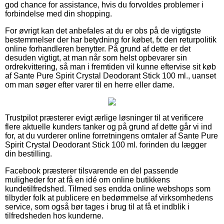
god chance for assistance, hvis du forvoldes problemer i
forbindelse med din shopping.
For øvrigt kan det anbefales at du er obs på de vigtigste
bestemmelser der har betydning for købet, fx den returpolitik
online forhandleren benytter. På grund af dette er det
desuden vigtigt, at man når som helst opbevarer sin
ordrekvittering, så man i fremtiden vil kunne eftervise sit køb
af Sante Pure Spirit Crystal Deodorant Stick 100 ml., uanset
om man søger efter varer til en herre eller dame.
Trustpilot præsterer evigt ærlige løsninger til at verificere
flere aktuelle kunders tanker og på grund af dette går vi ind
for, at du vurderer online forretningens omtaler af Sante Pure
Spirit Crystal Deodorant Stick 100 ml. forinden du lægger
din bestilling.
Facebook præsterer tilsvarende en del passende
muligheder for at få en idé om online butikkens
kundetilfredshed. Tilmed ses endda online webshops som
tilbyder folk at publicere en bedømmelse af virksomhedens
service, som også bør tages i brug til at få et indblik i
tilfredsheden hos kunderne.