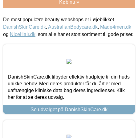
Køb nu »
De mest populære beauty-webshops er i øjeblikket
DanishSkinCare.dk
,
AustralianBodycare.dk
,
Made4men.dk
og
NiceHair.dk
, som alle har et stort sortiment til gode priser.
DanishSkinCare.dk tilbyder effektiv hudpleje til din huds
unikke behov. Med deres produkter får du årtier med
uafhængige kliniske data bag deres ingredienser. Klik
her for at se deres udvalg.
Se udvalget på DanishSkinCare.dk