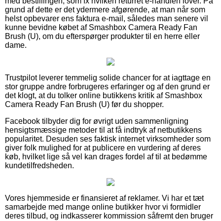
med bestillingen, som fx hvilken returret e-handlen lover. På
grund af dette er det ydermere afgørende, at man når som
helst opbevarer ens faktura e-mail, således man senere vil
kunne bevidne købet af Smashbox Camera Ready Fan
Brush (U), om du efterspørger produkter til en herre eller
dame.
Trustpilot leverer temmelig solide chancer for at iagttage en
stor gruppe andre forbrugeres erfaringer og af den grund er
det klogt, at du tolker online butikkens kritik af Smashbox
Camera Ready Fan Brush (U) før du shopper.
Facebook tilbyder dig for øvrigt uden sammenligning
hensigtsmæssige metoder til at få indtryk af netbutikkens
popularitet. Desuden ses faktisk internet virksomheder som
giver folk mulighed for at publicere en vurdering af deres
køb, hvilket lige så vel kan drages fordel af til at bedømme
kundetilfredsheden.
Vores hjemmeside er finansieret af reklamer. Vi har et tæt
samarbejde med mange online butikker hvor vi formidler
deres tilbud, og indkasserer kommission såfremt den bruger