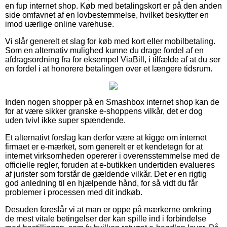
en fup internet shop. Køb med betalingskort er på den anden
side omfavnet af en lovbestemmelse, hvilket beskytter en
imod uærlige online varehuse.
Vi slår generelt et slag for køb med kort eller mobilbetaling.
Som en alternativ mulighed kunne du drage fordel af en
afdragsordning fra for eksempel ViaBill, i tilfælde af at du ser
en fordel i at honorere betalingen over et længere tidsrum.
Inden nogen shopper på en Smashbox internet shop kan de
for at være sikker granske e-shoppens vilkår, det er dog
uden tvivl ikke super spændende.
Et alternativt forslag kan derfor være at kigge om internet
firmaet er e-mærket, som generelt er et kendetegn for at
internet virksomheden opererer i overensstemmelse med de
officielle regler, foruden at e-butikken undertiden evalueres
af jurister som forstår de gældende vilkår. Det er en rigtig
god anledning til en hjælpende hånd, for så vidt du får
problemer i processen med dit indkøb.
Desuden foreslår vi at man er oppe på mærkerne omkring
de mest vitale betingelser der kan spille ind i forbindelse