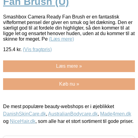
Fan Brush (U)
Smashbox Camera Ready Fan Brush er en fantastisk
vifteformet pensel der giver en smuk og let dækning. Den er
særligt god til at fordele din highligter, så den kommer til at
ligge let og ensartet henover huden, uden at du kommer til at
skinne for meget. Pe
(Læs mere)
125.4
kr.
(Vis fragtpris)
Læs mere »
Køb nu »
De mest populære beauty-webshops er i øjeblikket
DanishSkinCare.dk
,
AustralianBodycare.dk
,
Made4men.dk
og
NiceHair.dk
, som alle har et stort sortiment til gode priser.