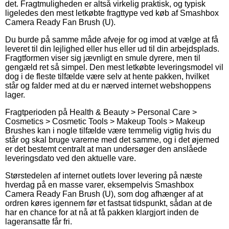
det. Fragtmuligheden er altså virkelig praktisk, og typisk
ligeledes den mest letkøbte fragttype ved køb af Smashbox
Camera Ready Fan Brush (U).
Du burde på samme måde afveje for og imod at vælge at få
leveret til din lejlighed eller hus eller ud til din arbejdsplads.
Fragtformen viser sig jævnligt en smule dyrere, men til
gengæld ret så simpel. Den mest letkøbte leveringsmodel vil
dog i de fleste tilfælde være selv at hente pakken, hvilket
står og falder med at du er nærved internet webshoppens
lager.
Fragtperioden på Health & Beauty > Personal Care >
Cosmetics > Cosmetic Tools > Makeup Tools > Makeup
Brushes kan i nogle tilfælde være temmelig vigtig hvis du
står og skal bruge varerne med det samme, og i det øjemed
er det bestemt centralt at man undersøger den anslåede
leveringsdato ved den aktuelle vare.
Størstedelen af internet outlets lover levering på næste
hverdag på en masse varer, eksempelvis Smashbox
Camera Ready Fan Brush (U), som dog afhænger af at
ordren køres igennem før et fastsat tidspunkt, sådan at de
har en chance for at nå at få pakken klargjort inden de
lageransatte får fri.