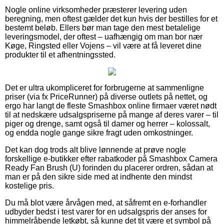
Nogle online virksomheder præsterer levering uden
beregning, men oftest gælder det kun hvis der bestilles for et
bestemt beløb. Ellers bør man tage den mest betalelige
leveringsmodel, der oftest – uafhængig om man bor nær
Køge, Ringsted eller Vojens – vil være at få leveret dine
produkter til et afhentningssted.
Det er ultra ukompliceret for forbrugerne at sammenligne
priser (via fx PriceRunner) på diverse outlets på nettet, og
ergo har langt de fleste Smashbox online firmaer været nødt
til at nedskære udsalgspriserne på mange af deres varer – til
piger og drenge, samt også til damer og herrer – kolossalt,
og endda nogle gange sikre fragt uden omkostninger.
Det kan dog trods alt blive lønnende at prøve nogle
forskellige e-butikker efter rabatkoder på Smashbox Camera
Ready Fan Brush (U) forinden du placerer ordren, sådan at
man er på den sikre side med at indhente den mindst
kostelige pris.
Du må blot være årvågen med, at såfremt en e-forhandler
udbyder bedst i test varer for en udsalgspris der anses for
himmelråbende letkøbt, så kunne det tit være et symbol på