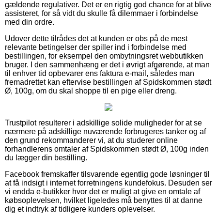
gældende regulativer. Det er en rigtig god chance for at blive
assisteret, for så vidt du skulle få dilemmaer i forbindelse
med din ordre.
Udover dette tilrådes det at kunden er obs på de mest
relevante betingelser der spiller ind i forbindelse med
bestillingen, for eksempel den ombytningsret webbutikken
bruger. I den sammenhæng er det i øvrigt afgørende, at man
til enhver tid opbevarer ens faktura e-mail, således man
fremadrettet kan eftervise bestillingen af Spidskommen stødt
Ø, 100g, om du skal shoppe til en pige eller dreng.
Trustpilot resulterer i adskillige solide muligheder for at se
nærmere på adskillige nuværende forbrugeres tanker og af
den grund rekommanderer vi, at du studerer online
forhandlerens omtaler af Spidskommen stødt Ø, 100g inden
du lægger din bestilling.
Facebook fremskaffer tilsvarende egentlig gode løsninger til
at få indsigt i internet forretningens kundefokus. Desuden ser
vi endda e-butikker hvor det er muligt at give en omtale af
købsoplevelsen, hvilket ligeledes må benyttes til at danne
dig et indtryk af tidligere kunders oplevelser.