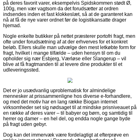
på deres favorit varer, eksempelvis Spidskommen stødt Ø,
100g, men vær vagtsom da det forudsætter at ordren
indsendes inden et fast klokkeslæt, så at de garanteret kan
nå at få de nye varer ordnet før de logistikansatte drager
hjemad.
Nogle enkelte butikker på nettet præsterer portofri fragt, men
ofte under forudsætning af at der erhverves for et konkret
beløb. Ellers skulle man udvælge den mest letkøbte form for
fragt, hvilket i mange tilfælde – uden hensyn til om du
opholder sig nær Esbjerg, Værløse eller Slangerup – vil
blive at få fragtmanden til at levere dine produkter til et
udleveringssted.
Det er jo usædvanlig uproblematisk for almindelige
mennesker at prissammenligne hos diverse e-forhandlere,
og med det motiv har en lang række Biogan internet
virksomheder set sig nødsaget til at mindske prisniveauet på
en række af deres varer – til babyer og børn, og samtidig til
herrer og damer – en hel del, og endda nogle gange byde
på fragt uden gebyr.
Dog kan det immervæk være fordelagtigt at efterprøve en