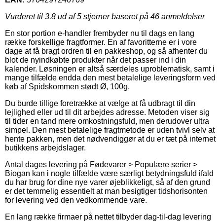
Vurderet til
3.8
ud af 5 stjerner baseret på
46
anmeldelser
En stor portion e-handler frembyder nu til dags en lang
række forskellige fragtformer. En af favoritterne er i vore
dage at få bragt ordren til en pakkeshop, og så afhenter du
blot de nyindkøbte produkter når det passer ind i din
kalender. Løsningen er altså særdeles uproblematisk, samt i
mange tilfælde endda den mest betalelige leveringsform ved
køb af Spidskommen stødt Ø, 100g.
Du burde tillige foretrække at vælge at få udbragt til din
lejlighed eller ud til dit arbejdes adresse. Metoden viser sig
til tider en tand mere omkostningsfuld, men derudover ultra
simpel. Den mest betalelige fragtmetode er uden tvivl selv at
hente pakken, men det nødvendiggør at du er tæt på internet
butikkens arbejdslager.
Antal dages levering på Fødevarer > Populære serier >
Biogan kan i nogle tilfælde være særligt betydningsfuld ifald
du har brug for dine nye varer øjeblikkeligt, så af den grund
er det temmelig essentielt at man besigtiger tidshorisonten
for levering ved den vedkommende vare.
En lang række firmaer på nettet tilbyder dag-til-dag levering