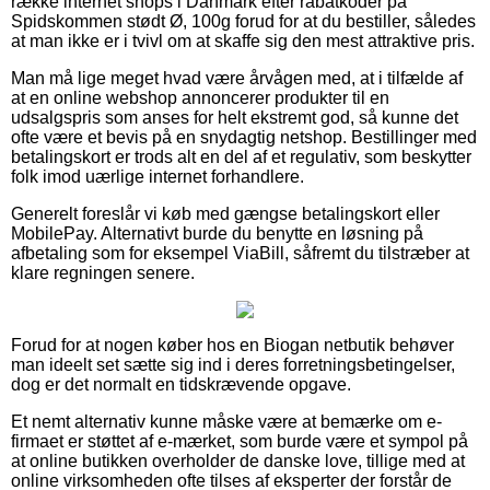
række internet shops i Danmark efter rabatkoder på
Spidskommen stødt Ø, 100g forud for at du bestiller, således
at man ikke er i tvivl om at skaffe sig den mest attraktive pris.
Man må lige meget hvad være årvågen med, at i tilfælde af
at en online webshop annoncerer produkter til en
udsalgspris som anses for helt ekstremt god, så kunne det
ofte være et bevis på en snydagtig netshop. Bestillinger med
betalingskort er trods alt en del af et regulativ, som beskytter
folk imod uærlige internet forhandlere.
Generelt foreslår vi køb med gængse betalingskort eller
MobilePay. Alternativt burde du benytte en løsning på
afbetaling som for eksempel ViaBill, såfremt du tilstræber at
klare regningen senere.
Forud for at nogen køber hos en Biogan netbutik behøver
man ideelt set sætte sig ind i deres forretningsbetingelser,
dog er det normalt en tidskrævende opgave.
Et nemt alternativ kunne måske være at bemærke om e-
firmaet er støttet af e-mærket, som burde være et sympol på
at online butikken overholder de danske love, tillige med at
online virksomheden ofte tilses af eksperter der forstår de