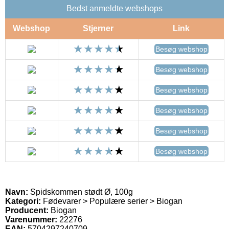
Bedst anmeldte webshops
Webshop
Stjerner
Link
Besøg webshop
Besøg webshop
Besøg webshop
Besøg webshop
Besøg webshop
Besøg webshop
Navn:
Spidskommen stødt Ø, 100g
Kategori:
Fødevarer > Populære serier > Biogan
Producent:
Biogan
Varenummer:
22276
EAN:
5704297240709