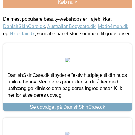
Køb nu »
De mest populære beauty-webshops er i øjeblikket
DanishSkinCare.dk
,
AustralianBodycare.dk
,
Made4men.dk
og
NiceHair.dk
, som alle har et stort sortiment til gode priser.
DanishSkinCare.dk tilbyder effektiv hudpleje til din huds
unikke behov. Med deres produkter får du årtier med
uafhængige kliniske data bag deres ingredienser. Klik
her for at se deres udvalg.
Se udvalget på DanishSkinCare.dk