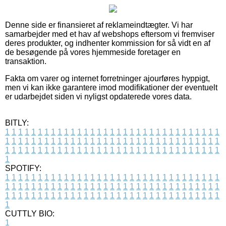
Denne side er finansieret af reklameindtægter. Vi har
samarbejder med et hav af webshops eftersom vi fremviser
deres produkter, og indhenter kommission for så vidt en af
de besøgende på vores hjemmeside foretager en
transaktion.
Fakta om varer og internet forretninger ajourføres hyppigt,
men vi kan ikke garantere imod modifikationer der eventuelt
er udarbejdet siden vi nyligst opdaterede vores data.
BITLY:
1
1
1
1
1
1
1
1
1
1
1
1
1
1
1
1
1
1
1
1
1
1
1
1
1
1
1
1
1
1
1
1
1
1
1
1
1
1
1
1
1
1
1
1
1
1
1
1
1
1
1
1
1
1
1
1
1
1
1
1
1
1
1
1
1
1
1
1
1
1
1
1
1
1
1
1
1
1
1
1
1
1
1
1
1
1
1
1
1
1
1
1
1
1
1
1
1
1
1
1
SPOTIFY:
1
1
1
1
1
1
1
1
1
1
1
1
1
1
1
1
1
1
1
1
1
1
1
1
1
1
1
1
1
1
1
1
1
1
1
1
1
1
1
1
1
1
1
1
1
1
1
1
1
1
1
1
1
1
1
1
1
1
1
1
1
1
1
1
1
1
1
1
1
1
1
1
1
1
1
1
1
1
1
1
1
1
1
1
1
1
1
1
1
1
1
1
1
1
1
1
1
1
1
1
CUTTLY BIO:
1