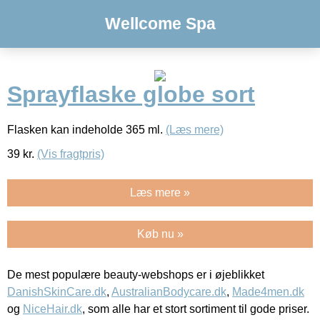
Wellcome Spa
Sprayflaske globe sort
Flasken kan indeholde 365 ml.
(Læs mere)
39
kr.
(Vis fragtpris)
Læs mere »
Køb nu »
De mest populære beauty-webshops er i øjeblikket
DanishSkinCare.dk
,
AustralianBodycare.dk
,
Made4men.dk
og
NiceHair.dk
, som alle har et stort sortiment til gode priser.