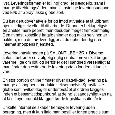
lyst. Leveringsformen er jo i høj grad let gængelig, samt i
mange tilfælde også den mindst kostelige leveringsudgave
ved køb af Sprayflaske globe sort.
Du bør derudover afveje for og imod at vælge at få udbragt
hjem til dig selv eller til dit arbejde. Denne er beklageligvis
en anelse mere pebret, men desuden meget fremkommelig.
Den mindst kostelige fragtløsning er dog at du selv henter
pakken, men det nødvendiggør at du opholder dig nær
internet shoppens hjemsted.
Leveringshastigheden på SALONTILBEHØR > Diverse
salontilbehør er selvfølgelig rigtig central om vi skal bruge
varerne lige om lidt, og derfor er det i sandhed væsentligt at
man finder den estimerede leveringsdato for den aktuelle
vare.
En stor portion online firmaer giver dag-til-dag levering på
mange af shoppens produkter, eksempelvis Sprayflaske
globe sort, hvilket dog er underforstået at ordren lægges
inden et bestemt tidspunkt, så at de højst sandsynligt kan nå
at få dit nye produkt klargjort før de logistikansatte får fri.
Enkelte internet selskaber frembyder levering uden
beregning, men tit kun ifald man bestiller for en præcis sum. I