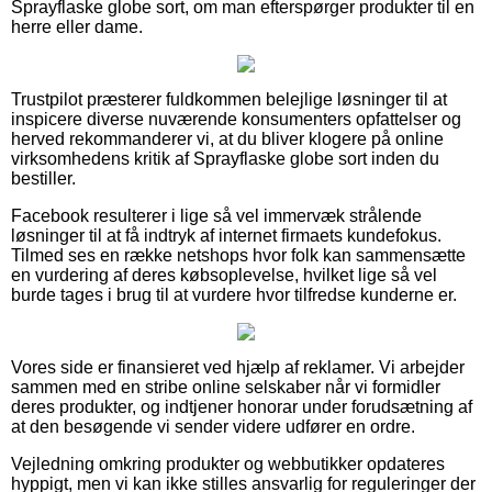
Sprayflaske globe sort, om man efterspørger produkter til en
herre eller dame.
Trustpilot præsterer fuldkommen belejlige løsninger til at
inspicere diverse nuværende konsumenters opfattelser og
herved rekommanderer vi, at du bliver klogere på online
virksomhedens kritik af Sprayflaske globe sort inden du
bestiller.
Facebook resulterer i lige så vel immervæk strålende
løsninger til at få indtryk af internet firmaets kundefokus.
Tilmed ses en række netshops hvor folk kan sammensætte
en vurdering af deres købsoplevelse, hvilket lige så vel
burde tages i brug til at vurdere hvor tilfredse kunderne er.
Vores side er finansieret ved hjælp af reklamer. Vi arbejder
sammen med en stribe online selskaber når vi formidler
deres produkter, og indtjener honorar under forudsætning af
at den besøgende vi sender videre udfører en ordre.
Vejledning omkring produkter og webbutikker opdateres
hyppigt, men vi kan ikke stilles ansvarlig for reguleringer der