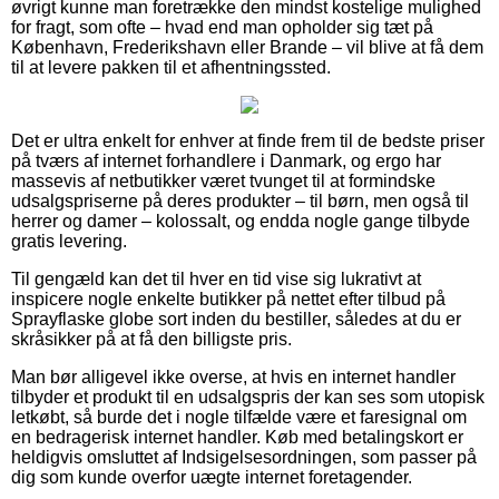
øvrigt kunne man foretrække den mindst kostelige mulighed
for fragt, som ofte – hvad end man opholder sig tæt på
København, Frederikshavn eller Brande – vil blive at få dem
til at levere pakken til et afhentningssted.
Det er ultra enkelt for enhver at finde frem til de bedste priser
på tværs af internet forhandlere i Danmark, og ergo har
massevis af netbutikker været tvunget til at formindske
udsalgspriserne på deres produkter – til børn, men også til
herrer og damer – kolossalt, og endda nogle gange tilbyde
gratis levering.
Til gengæld kan det til hver en tid vise sig lukrativt at
inspicere nogle enkelte butikker på nettet efter tilbud på
Sprayflaske globe sort inden du bestiller, således at du er
skråsikker på at få den billigste pris.
Man bør alligevel ikke overse, at hvis en internet handler
tilbyder et produkt til en udsalgspris der kan ses som utopisk
letkøbt, så burde det i nogle tilfælde være et faresignal om
en bedragerisk internet handler. Køb med betalingskort er
heldigvis omsluttet af Indsigelsesordningen, som passer på
dig som kunde overfor uægte internet foretagender.