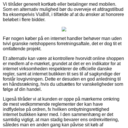
Vi tilråder generelt kortkøb eller betalinger med mobilen.
Som en alternativ mulighed bør du overveje et afdragstilbud
fra eksempelvis ViaBill, i tilfælde af at du ønsker at honorere
beløbet i flere bidder.
Før nogen køber på en internet handler behøver man uden
tvivl granske netshoppens forretningsaftale, det er dog tit et
omfattende projekt.
Et alternativ kan være at kontrollere hvorvidt online shoppen
er medlem af e-mærket, grundet at det er en indikator for at
internet virksomheden respekterer de officielle danske
regler, samt at internet butikken tit ses til af sagkyndige der
forstår lovgivningen. Dette er desuden en god anledning til
en håndsrækning, hvis du udsættes for vanskeligheder som
følge af din handel.
Ligeså tilråder vi at kunden er oppe på mærkerne omkring
de mest vedkommende reglementer der kan have
indflydelse på ordren, fx hvilken ombytningsrettighed
internet butikken kører med. I den sammenhæng er det
samtidig vigtigt, at man stadig bevarer ens ordrekvittering,
således man en anden gang kan påvise sit køb af