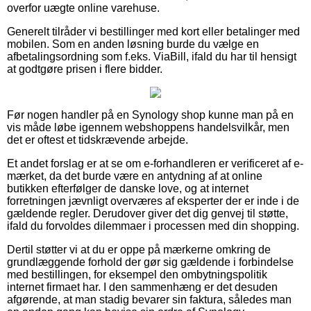
overfor uægte online varehuse.
Generelt tilråder vi bestillinger med kort eller betalinger med
mobilen. Som en anden løsning burde du vælge en
afbetalingsordning som f.eks. ViaBill, ifald du har til hensigt
at godtgøre prisen i flere bidder.
Før nogen handler på en Synology shop kunne man på en
vis måde løbe igennem webshoppens handelsvilkår, men
det er oftest et tidskrævende arbejde.
Et andet forslag er at se om e-forhandleren er verificeret af e-
mærket, da det burde være en antydning af at online
butikken efterfølger de danske love, og at internet
forretningen jævnligt overværes af eksperter der er inde i de
gældende regler. Derudover giver det dig genvej til støtte,
ifald du forvoldes dilemmaer i processen med din shopping.
Dertil støtter vi at du er oppe på mærkerne omkring de
grundlæggende forhold der gør sig gældende i forbindelse
med bestillingen, for eksempel den ombytningspolitik
internet firmaet har. I den sammenhæng er det desuden
afgørende, at man stadig bevarer sin faktura, således man