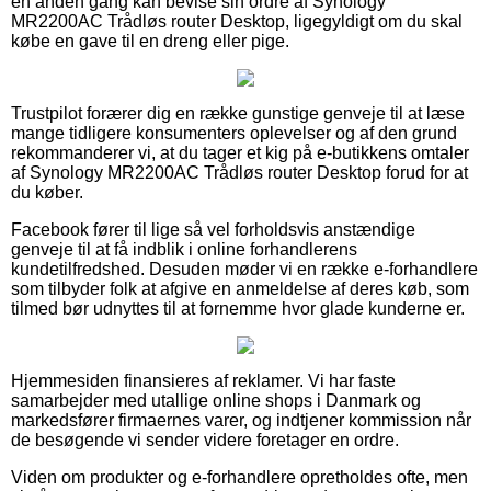
en anden gang kan bevise sin ordre af Synology
MR2200AC Trådløs router Desktop, ligegyldigt om du skal
købe en gave til en dreng eller pige.
Trustpilot forærer dig en række gunstige genveje til at læse
mange tidligere konsumenters oplevelser og af den grund
rekommanderer vi, at du tager et kig på e-butikkens omtaler
af Synology MR2200AC Trådløs router Desktop forud for at
du køber.
Facebook fører til lige så vel forholdsvis anstændige
genveje til at få indblik i online forhandlerens
kundetilfredshed. Desuden møder vi en række e-forhandlere
som tilbyder folk at afgive en anmeldelse af deres køb, som
tilmed bør udnyttes til at fornemme hvor glade kunderne er.
Hjemmesiden finansieres af reklamer. Vi har faste
samarbejder med utallige online shops i Danmark og
markedsfører firmaernes varer, og indtjener kommission når
de besøgende vi sender videre foretager en ordre.
Viden om produkter og e-forhandlere opretholdes ofte, men