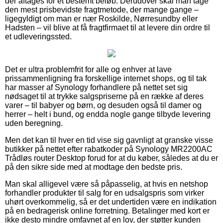
der aftages for et bestemt beløb. Derudover skal man tage
den mest prisbevidste fragtmetode, der mange gange –
ligegyldigt om man er nær Roskilde, Nørresundby eller
Hadsten – vil blive at få fragtfirmaet til at levere din ordre til
et udleveringssted.
Det er ultra problemfrit for alle og enhver at lave
prissammenligning fra forskellige internet shops, og til tak
har masser af Synology forhandlere på nettet set sig
nødsaget til at trykke salgspriserne på en række af deres
varer – til babyer og børn, og desuden også til damer og
herrer – helt i bund, og endda nogle gange tilbyde levering
uden beregning.
Men det kan til hver en tid vise sig gavnligt at granske visse
butikker på nettet efter rabatkoder på Synology MR2200AC
Trådløs router Desktop forud for at du køber, således at du er
på den sikre side med at modtage den bedste pris.
Man skal alligevel være så påpasselig, at hvis en netshop
forhandler produkter til salg for en udsalgspris som virker
uhørt overkommelig, så er det undertiden være en indikation
på en bedragerisk online forretning. Betalinger med kort er
ikke desto mindre omfavnet af en lov, der støtter kunden