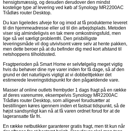
hensigtsmæssig, og desuden derudover den mindst
kostelige type af levering ved køb af Synology MR2200AC
Trådløs router Desktop.
Du kan ligeledes afveje for og imod at få produkterne leveret
til din hjemmeadresse eller ud til din arbejdsplads. Metoden
viser sig almindeligvis en tak mere omkostningsfuld, men
lige så vel særligt problemfri. Den prisbilligste
leveringsmåde vil dog utvivlsomt være selv at hente pakken,
men dette beroer på at du befinder dig med kort afstand til
netshoppens tilholdssted.
Fragtperioden på Smart Home er selvfølgelig meget vigtig
hvis du behøver dine nye varer inden for få dage, så af den
grund er det naturligvis vigtigt at vi dobbelttjekker det
estimerede leveringstidspunkt for den pågældende vare.
Masser af online outlets frembyder 1 dags fragt på en række
af deres varenumre, eksempelvis Synology MR2200AC
Trådløs router Desktop, som alligevel forudsætter at
bestillingen køres igennem inden et fastsat tidspunkt, så de
højst sandsynligt kan nå at få varen ordnet forud for at de
lageransatte får fri.
En række netbutikker garanterer gratis fragt, men tit kun når