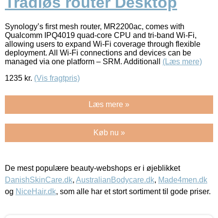
Trådløs router Desktop
Synology’s first mesh router, MR2200ac, comes with
Qualcomm IPQ4019 quad-core CPU and tri-band Wi-Fi,
allowing users to expand Wi-Fi coverage through flexible
deployment. All Wi-Fi connections and devices can be
managed via one platform – SRM. Additionall
(Læs mere)
1235
kr.
(Vis fragtpris)
Læs mere »
Køb nu »
De mest populære beauty-webshops er i øjeblikket
DanishSkinCare.dk
,
AustralianBodycare.dk
,
Made4men.dk
og
NiceHair.dk
, som alle har et stort sortiment til gode priser.