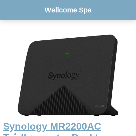
Wellcome Spa
Synology MR2200AC