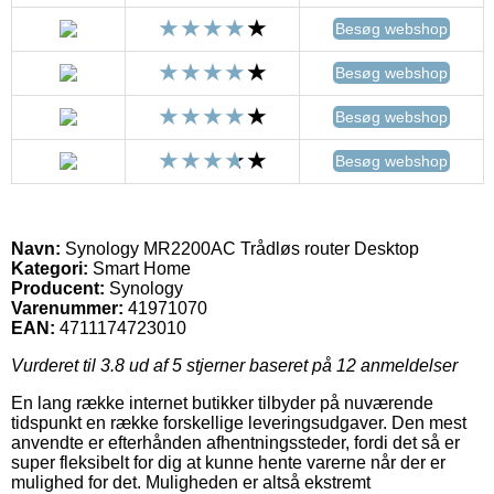
Besøg webshop
Besøg webshop
Besøg webshop
Besøg webshop
Navn:
Synology MR2200AC Trådløs router Desktop
Kategori:
Smart Home
Producent:
Synology
Varenummer:
41971070
EAN:
4711174723010
Vurderet til
3.8
ud af 5 stjerner baseret på
12
anmeldelser
En lang række internet butikker tilbyder på nuværende
tidspunkt en række forskellige leveringsudgaver. Den mest
anvendte er efterhånden afhentningssteder, fordi det så er
super fleksibelt for dig at kunne hente varerne når der er
mulighed for det. Muligheden er altså ekstremt