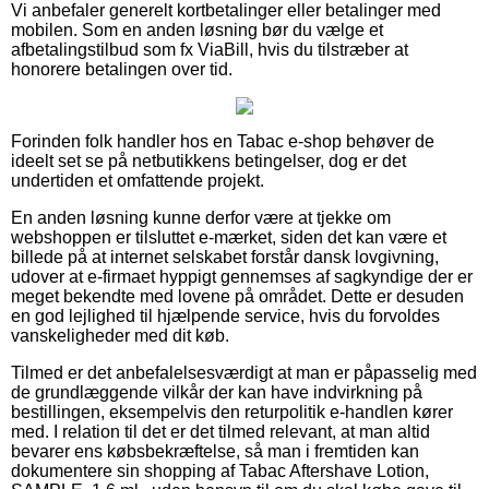
Vi anbefaler generelt kortbetalinger eller betalinger med
mobilen. Som en anden løsning bør du vælge et
afbetalingstilbud som fx ViaBill, hvis du tilstræber at
honorere betalingen over tid.
Forinden folk handler hos en Tabac e-shop behøver de
ideelt set se på netbutikkens betingelser, dog er det
undertiden et omfattende projekt.
En anden løsning kunne derfor være at tjekke om
webshoppen er tilsluttet e-mærket, siden det kan være et
billede på at internet selskabet forstår dansk lovgivning,
udover at e-firmaet hyppigt gennemses af sagkyndige der er
meget bekendte med lovene på området. Dette er desuden
en god lejlighed til hjælpende service, hvis du forvoldes
vanskeligheder med dit køb.
Tilmed er det anbefalelsesværdigt at man er påpasselig med
de grundlæggende vilkår der kan have indvirkning på
bestillingen, eksempelvis den returpolitik e-handlen kører
med. I relation til det er det tilmed relevant, at man altid
bevarer ens købsbekræftelse, så man i fremtiden kan
dokumentere sin shopping af Tabac Aftershave Lotion,