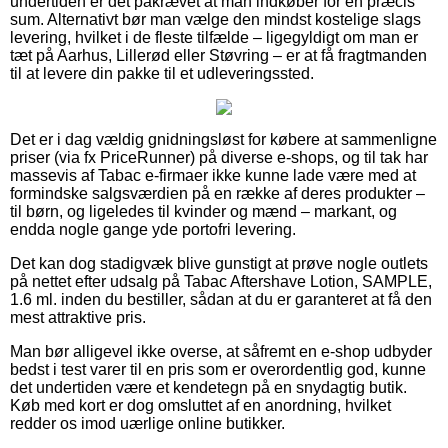
undertiden er det påkrævet at man indkøber for en præcis
sum. Alternativt bør man vælge den mindst kostelige slags
levering, hvilket i de fleste tilfælde – ligegyldigt om man er
tæt på Aarhus, Lillerød eller Støvring – er at få fragtmanden
til at levere din pakke til et udleveringssted.
Det er i dag vældig gnidningsløst for købere at sammenligne
priser (via fx PriceRunner) på diverse e-shops, og til tak har
massevis af Tabac e-firmaer ikke kunne lade være med at
formindske salgsværdien på en række af deres produkter –
til børn, og ligeledes til kvinder og mænd – markant, og
endda nogle gange yde portofri levering.
Det kan dog stadigvæk blive gunstigt at prøve nogle outlets
på nettet efter udsalg på Tabac Aftershave Lotion, SAMPLE,
1.6 ml. inden du bestiller, sådan at du er garanteret at få den
mest attraktive pris.
Man bør alligevel ikke overse, at såfremt en e-shop udbyder
bedst i test varer til en pris som er overordentlig god, kunne
det undertiden være et kendetegn på en snydagtig butik.
Køb med kort er dog omsluttet af en anordning, hvilket
redder os imod uærlige online butikker.