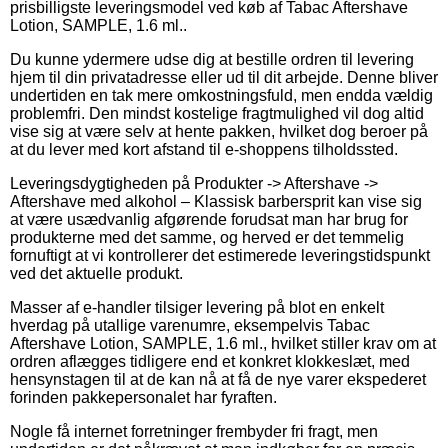
prisbilligste leveringsmodel ved køb af Tabac Aftershave
Lotion, SAMPLE, 1.6 ml..
Du kunne ydermere udse dig at bestille ordren til levering
hjem til din privatadresse eller ud til dit arbejde. Denne bliver
undertiden en tak mere omkostningsfuld, men endda vældig
problemfri. Den mindst kostelige fragtmulighed vil dog altid
vise sig at være selv at hente pakken, hvilket dog beroer på
at du lever med kort afstand til e-shoppens tilholdssted.
Leveringsdygtigheden på Produkter -> Aftershave ->
Aftershave med alkohol – Klassisk barbersprit kan vise sig
at være usædvanlig afgørende forudsat man har brug for
produkterne med det samme, og herved er det temmelig
fornuftigt at vi kontrollerer det estimerede leveringstidspunkt
ved det aktuelle produkt.
Masser af e-handler tilsiger levering på blot en enkelt
hverdag på utallige varenumre, eksempelvis Tabac
Aftershave Lotion, SAMPLE, 1.6 ml., hvilket stiller krav om at
ordren aflægges tidligere end et konkret klokkeslæt, med
hensynstagen til at de kan nå at få de nye varer ekspederet
forinden pakkepersonalet har fyraften.
Nogle få internet forretninger frembyder fri fragt, men