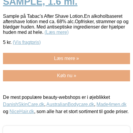
SAMPLE, 1.6 ml.
Sample på Tabac's After Shave Lotion.En alkoholbaseret
aftershave lotion med ca. 68% alc.Opfrisker, strammer op og
blødgør huden. Med antiseptiske ingredienser der hjælper
huden med at hele.
(Læs mere)
5
kr.
(Vis fragtpris)
Læs mere »
Køb nu »
De mest populære beauty-webshops er i øjeblikket
DanishSkinCare.dk
,
AustralianBodycare.dk
,
Made4men.dk
og
NiceHair.dk
, som alle har et stort sortiment til gode priser.