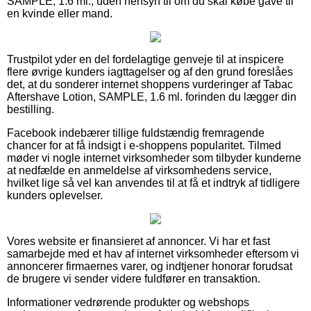
SAMPLE, 1.6 ml., uden hensyn til om du skal købe gave til
en kvinde eller mand.
Trustpilot yder en del fordelagtige genveje til at inspicere
flere øvrige kunders iagttagelser og af den grund foreslåes
det, at du sonderer internet shoppens vurderinger af Tabac
Aftershave Lotion, SAMPLE, 1.6 ml. forinden du lægger din
bestilling.
Facebook indebærer tillige fuldstændig fremragende
chancer for at få indsigt i e-shoppens popularitet. Tilmed
møder vi nogle internet virksomheder som tilbyder kunderne
at nedfælde en anmeldelse af virksomhedens service,
hvilket lige så vel kan anvendes til at få et indtryk af tidligere
kunders oplevelser.
Vores website er finansieret af annoncer. Vi har et fast
samarbejde med et hav af internet virksomheder eftersom vi
annoncerer firmaernes varer, og indtjener honorar forudsat
de brugere vi sender videre fuldfører en transaktion.
Informationer vedrørende produkter og webshops