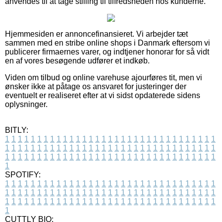
anvendes til at tage stilling til tilfredsheden hos kunderne.
Hjemmesiden er annoncefinansieret. Vi arbejder tæt
sammen med en stribe online shops i Danmark eftersom vi
publicerer firmaernes varer, og indtjener honorar for så vidt
en af vores besøgende udfører et indkøb.
Viden om tilbud og online varehuse ajourføres tit, men vi
ønsker ikke at påtage os ansvaret for justeringer der
eventuelt er realiseret efter at vi sidst opdaterede sidens
oplysninger.
BITLY:
1
1
1
1
1
1
1
1
1
1
1
1
1
1
1
1
1
1
1
1
1
1
1
1
1
1
1
1
1
1
1
1
1
1
1
1
1
1
1
1
1
1
1
1
1
1
1
1
1
1
1
1
1
1
1
1
1
1
1
1
1
1
1
1
1
1
1
1
1
1
1
1
1
1
1
1
1
1
1
1
1
1
1
1
1
1
1
1
1
1
1
1
1
1
1
1
1
1
1
1
SPOTIFY:
1
1
1
1
1
1
1
1
1
1
1
1
1
1
1
1
1
1
1
1
1
1
1
1
1
1
1
1
1
1
1
1
1
1
1
1
1
1
1
1
1
1
1
1
1
1
1
1
1
1
1
1
1
1
1
1
1
1
1
1
1
1
1
1
1
1
1
1
1
1
1
1
1
1
1
1
1
1
1
1
1
1
1
1
1
1
1
1
1
1
1
1
1
1
1
1
1
1
1
1
CUTTLY BIO: