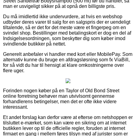
Street Sandeltræ Bodyshampoo (500 ml) før du handler, så
man er usvigeligt sikker på at opnå den billigste pris.
Du må imidlertid ikke undervurdere, at hvis en webshop
udbyder deres varer til salg for en salgspris der er uendeligt
tiltalende, så er det for det meste være et fingerpeg om en
svindel shop. Bestillinger med betalingskort er dog en del af
Indsigelsesordningen, som beskytter dig som køber imod
svindlende butikker på nettet.
Generelt anbefaler vi handler med kort eller MobilePay. Som
alternativ kunne du bruge en afdragsløsning som fx ViaBill,
for så vidt du har til hensigt at klare omkostningerne over
flere uger.
Forinden nogen køber på en Taylor of Old Bond Street
online forretning behøver man utvivlsomt gennemse
forhandlerens betingelser, men det er ofte ikke videre
interessant.
Et andet forslag kan derfor være at efterse om netshoppen er
tilsluttet e-mærket, som kan være en sikring om at internet
butikken lever op til de officielle regler, foruden at internet
firmaet en gang i mellem føres tilsyn med af jurister som er