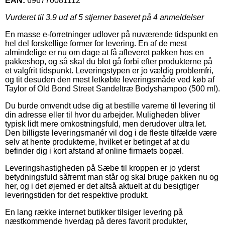
EAN:
696770081112
Vurderet til
3.9
ud af 5 stjerner baseret på
4
anmeldelser
En masse e-forretninger udlover på nuværende tidspunkt en
hel del forskellige former for levering. En af de mest
almindelige er nu om dage at få afleveret pakken hos en
pakkeshop, og så skal du blot gå forbi efter produkterne på
et valgfrit tidspunkt. Leveringstypen er jo vældig problemfri,
og tit desuden den mest letkøbte leveringsmåde ved køb af
Taylor of Old Bond Street Sandeltræ Bodyshampoo (500 ml).
Du burde omvendt udse dig at bestille varerne til levering til
din adresse eller til hvor du arbejder. Muligheden bliver
typisk lidt mere omkostningsfuld, men derudover ultra let.
Den billigste leveringsmanér vil dog i de fleste tilfælde være
selv at hente produkterne, hvilket er betinget af at du
befinder dig i kort afstand af online firmaets bopæl.
Leveringshastigheden på Sæbe til kroppen er jo yderst
betydningsfuld såfremt man står og skal bruge pakken nu og
her, og i det øjemed er det altså aktuelt at du besigtiger
leveringstiden for det respektive produkt.
En lang række internet butikker tilsiger levering på
næstkommende hverdag på deres favorit produkter,