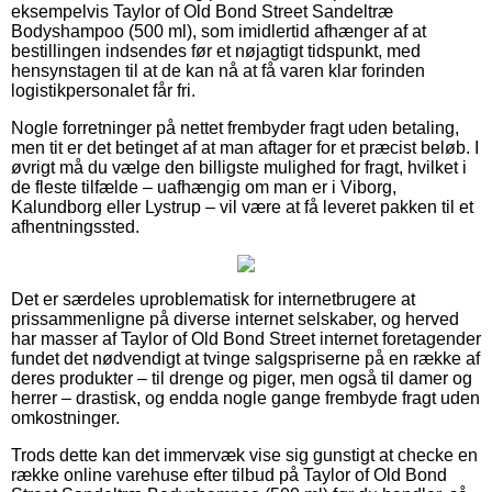
eksempelvis Taylor of Old Bond Street Sandeltræ
Bodyshampoo (500 ml), som imidlertid afhænger af at
bestillingen indsendes før et nøjagtigt tidspunkt, med
hensynstagen til at de kan nå at få varen klar forinden
logistikpersonalet får fri.
Nogle forretninger på nettet frembyder fragt uden betaling,
men tit er det betinget af at man aftager for et præcist beløb. I
øvrigt må du vælge den billigste mulighed for fragt, hvilket i
de fleste tilfælde – uafhængig om man er i Viborg,
Kalundborg eller Lystrup – vil være at få leveret pakken til et
afhentningssted.
Det er særdeles uproblematisk for internetbrugere at
prissammenligne på diverse internet selskaber, og herved
har masser af Taylor of Old Bond Street internet foretagender
fundet det nødvendigt at tvinge salgspriserne på en række af
deres produkter – til drenge og piger, men også til damer og
herrer – drastisk, og endda nogle gange frembyde fragt uden
omkostninger.
Trods dette kan det immervæk vise sig gunstigt at checke en
række online varehuse efter tilbud på Taylor of Old Bond