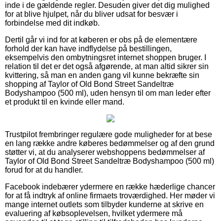
inde i de gældende regler. Desuden giver det dig mulighed
for at blive hjulpet, når du bliver udsat for besvær i
forbindelse med dit indkøb.
Dertil går vi ind for at køberen er obs på de elementære
forhold der kan have indflydelse på bestillingen,
eksempelvis den ombytningsret internet shoppen bruger. I
relation til det er det også afgørende, at man altid sikrer sin
kvittering, så man en anden gang vil kunne bekræfte sin
shopping af Taylor of Old Bond Street Sandeltræ
Bodyshampoo (500 ml), uden hensyn til om man leder efter
et produkt til en kvinde eller mand.
Trustpilot frembringer regulære gode muligheder for at bese
en lang række andre køberes bedømmelser og af den grund
støtter vi, at du analyserer webshoppens bedømmelser af
Taylor of Old Bond Street Sandeltræ Bodyshampoo (500 ml)
forud for at du handler.
Facebook indebærer ydermere en række hæderlige chancer
for at få indtryk af online firmaets troværdighed. Her møder vi
mange internet outlets som tilbyder kunderne at skrive en
evaluering af købsoplevelsen, hvilket ydermere må