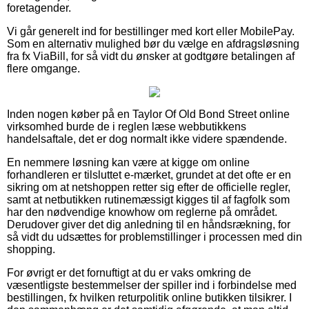
foretagender.
Vi går generelt ind for bestillinger med kort eller MobilePay.
Som en alternativ mulighed bør du vælge en afdragsløsning
fra fx ViaBill, for så vidt du ønsker at godtgøre betalingen af
flere omgange.
Inden nogen køber på en Taylor Of Old Bond Street online
virksomhed burde de i reglen læse webbutikkens
handelsaftale, det er dog normalt ikke videre spændende.
En nemmere løsning kan være at kigge om online
forhandleren er tilsluttet e-mærket, grundet at det ofte er en
sikring om at netshoppen retter sig efter de officielle regler,
samt at netbutikken rutinemæssigt kigges til af fagfolk som
har den nødvendige knowhow om reglerne på området.
Derudover giver det dig anledning til en håndsrækning, for
så vidt du udsættes for problemstillinger i processen med din
shopping.
For øvrigt er det fornuftigt at du er vaks omkring de
væsentligste bestemmelser der spiller ind i forbindelse med
bestillingen, fx hvilken returpolitik online butikken tilsikrer. I