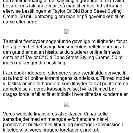
den sammenhæng er det samtidig afgørende, at man altid
bevarer ens faktura e-mail, så man til enhver tid vil kunne
eftervise bestillingen af Taylor Of Old Bond Street Styling
Creme, 50 ml., uafhængig om man er på gaveindkøb til en
dame eller herre.
Trustpilot frembyder nogenlunde gavnlige muligheder for at
betragte en hel del øvrige konsumenters reflektioner og af
den grund er det en hjælp, at du studerer online firmaets
omtaler af Taylor Of Old Bond Street Styling Creme, 50 ml.
inden du lægger din bestilling.
Facebook indebærer ydermere visse værdifulde genveje til
at få indblik i online forretningens kundefokus. Tilmed møder
vi faktisk online forhandlere som tilbyder folk at publicere en
anmeldelse af deres købsoplevelse, hvilket tilmed bør
drages fordel af til at få et indblik i hvor tilfredse kunderne er.
Vores website finansieres af reklamer. Vi har tætte
samarbejder med en mængde e-forhandlere når vi
promoverer butikkernes tilbud, og modtager kommission i
tilfælde af at vores brugere foretager et indkøb.