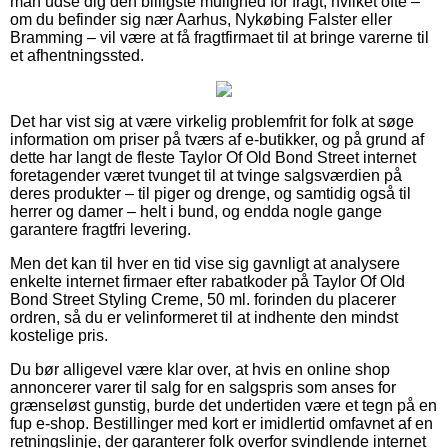
man udse dig den billigste mulighed for fragt, hvilket ofte –
om du befinder sig nær Aarhus, Nykøbing Falster eller
Bramming – vil være at få fragtfirmaet til at bringe varerne til
et afhentningssted.
Det har vist sig at være virkelig problemfrit for folk at søge
information om priser på tværs af e-butikker, og på grund af
dette har langt de fleste Taylor Of Old Bond Street internet
foretagender været tvunget til at tvinge salgsværdien på
deres produkter – til piger og drenge, og samtidig også til
herrer og damer – helt i bund, og endda nogle gange
garantere fragtfri levering.
Men det kan til hver en tid vise sig gavnligt at analysere
enkelte internet firmaer efter rabatkoder på Taylor Of Old
Bond Street Styling Creme, 50 ml. forinden du placerer
ordren, så du er velinformeret til at indhente den mindst
kostelige pris.
Du bør alligevel være klar over, at hvis en online shop
annoncerer varer til salg for en salgspris som anses for
grænseløst gunstig, burde det undertiden være et tegn på en
fup e-shop. Bestillinger med kort er imidlertid omfavnet af en
retningslinje, der garanterer folk overfor svindlende internet