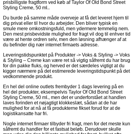
prisbilligste fragtform ved køb af Taylor Of Old Bond Street
Styling Creme, 50 ml..
Du burde på samme måde overveje at få det leveret hjem til
dig privat eller til hvor du arbejder. Den bliver typisk en
smule mere omkostningsfuld, men ydermere temmelig nem.
Den mest prisbevidste mulighed for fragt vil dog til enhver tid
være at hente ordren selv, men den løsning afhænger af at
du befinder dig nær internet firmaets adresse.
Leveringstidspunktet på Produkter -> Voks & Styling -> Voks
& Styling – Creme kan være ret så vigtig såfremt du har brug
for din pakke fluks, og herved er det særdeles vigtigt at du
kigger nærmere på det estimerede leveringstidspunkt på det
vedkommende produkt.
En hel del online outlets frembyder 1 dags levering på en
hel del produkter, eksempelvis Taylor Of Old Bond Street
Styling Creme, 50 ml., men det er underforstået at handlen
laves forinden et nøjagtigt klokkeslæt, sådan at de har
mulighed for at nå at få produkterne fikset forud for at de
logistikansatte har fri.
Nogle internet firmaer tilbyder fri fragt, men for det meste kun
såfremt du handler for et fastsat beløb. Derudover skulle