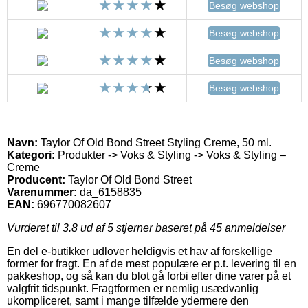
Besøg webshop
Besøg webshop
Besøg webshop
Besøg webshop
Navn:
Taylor Of Old Bond Street Styling Creme, 50 ml.
Kategori:
Produkter -> Voks & Styling -> Voks & Styling –
Creme
Producent:
Taylor Of Old Bond Street
Varenummer:
da_6158835
EAN:
696770082607
Vurderet til
3.8
ud af 5 stjerner baseret på
45
anmeldelser
En del e-butikker udlover heldigvis et hav af forskellige
former for fragt. En af de mest populære er p.t. levering til en
pakkeshop, og så kan du blot gå forbi efter dine varer på et
valgfrit tidspunkt. Fragtformen er nemlig usædvanlig
ukompliceret, samt i mange tilfælde ydermere den