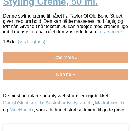
Styling Creme, 50 ml.
Denne styling creme til håret fra Taylor Of Old Bond Street
giver medium hold. Den kan både masseres ind i fugtig og
tørt hår. Giver dit hår tekstur.Du kan arbejde med cremen lige
indtil du føler, du har nået den ønskede frisure.
(Læs mere)
125
kr.
(Vis fragtpris)
Læs mere »
Køb nu »
De mest populære beauty-webshops er i øjeblikket
DanishSkinCare.dk
,
AustralianBodycare.dk
,
Made4men.dk
og
NiceHair.dk
, som alle har et stort sortiment til gode priser.