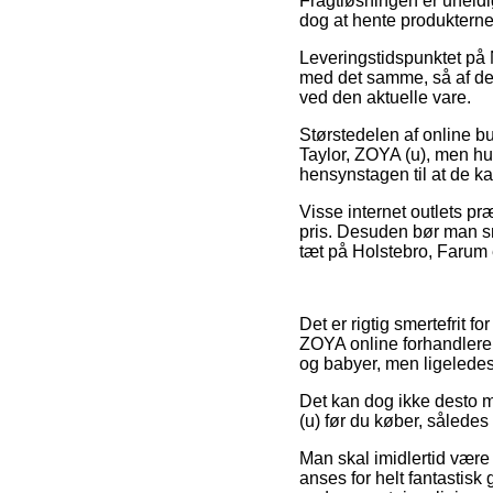
Fragtløsningen er uheldi
dog at hente produkterne
Leveringstidspunktet på N
med det samme, så af den
ved den aktuelle vare.
Størstedelen af online b
Taylor, ZOYA (u), men hu
hensynstagen til at de ka
Visse internet outlets pr
pris. Desuden bør man sn
tæt på Holstebro, Farum el
Det er rigtig smertefrit 
ZOYA online forhandlere 
og babyer, men ligeledes 
Det kan dog ikke desto mi
(u) før du køber, således 
Man skal imidlertid være 
anses for helt fantastisk