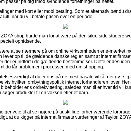
om passer på dig imod svindlende forretninger på nettet.
alinger med kort eller mobilbetaling. Som et alternativ bør du dr
Bill, når du vil betale prisen over en periode.
n ZOYA shop burde man for at være på den sikre side studere w
specielt ophidsende.
ære at se nærmere på om online virksomheden er e-mærket med
en lever op til de gældende danske regler, samt at internet firmae
er der er indført i de gældende bestemmelser. Dette er desuden 
mt du får problemer i processen med din shopping.
alelsesværdigt at du er obs på de mest basale vilkår der gør sig
vis hvilken ombytningspolitik internet forhandleren lover. He
 bibeholder ens ordrekvittering, således man til enhver tid vil ku
søger produkter til en voksen eller et barn.
pæne genveje til at se nøjere på adskillige forhenværende forbru
igt, at du kigger på internet firmaets vurderinger af Taylor, ZOY