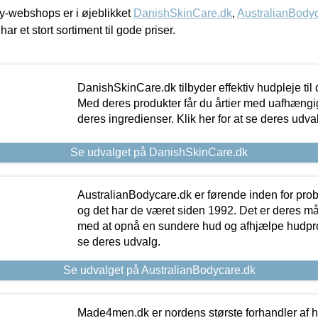
-webshops er i øjeblikket
DanishSkinCare.dk
,
AustralianBody
har et stort sortiment til gode priser.
DanishSkinCare.dk tilbyder effektiv hudpleje til
Med deres produkter får du årtier med uafhængi
deres ingredienser. Klik her for at se deres udva
Se udvalget på DanishSkinCare.dk
AustralianBodycare.dk er førende inden for pr
og det har de været siden 1992. Det er deres m
med at opnå en sundere hud og afhjælpe hudprob
se deres udvalg.
Se udvalget på AustralianBodycare.dk
Made4men.dk er nordens største forhandler af hu