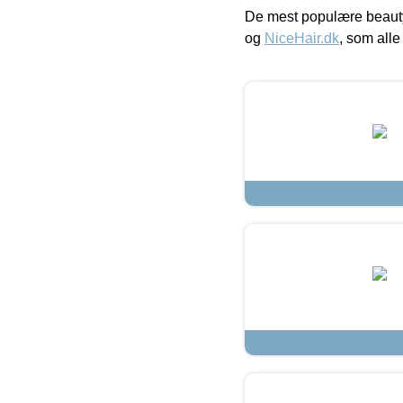
De mest populære beauty
og
NiceHair.dk
, som alle 