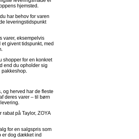
lligste leveringsmåde er
shoppens hjemsted.
 du har behov for varen
ede leveringstidspunkt
es varer, eksempelvis
 et givent tidspunkt, med
m.
u shopper for en konkret
ad end du opholder sig
 en pakkeshop.
s, og herved har de fleste
 deres varer – til børn
levering.
er rabat på Taylor, ZOYA
alg for en salgspris som
øb er dog dækket ind