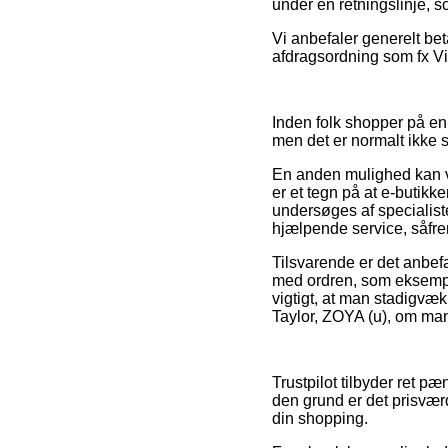
under en retningslinje, s
Vi anbefaler generelt bet
afdragsordning som fx Via
Inden folk shopper på e
men det er normalt ikke 
En anden mulighed kan v
er et tegn på at e-butikk
undersøges af specialist
hjælpende service, såfre
Tilsvarende er det anbef
med ordren, som eksempel
vigtigt, at man stadigvæk
Taylor, ZOYA (u), om man 
Trustpilot tilbyder ret 
den grund er det prisværd
din shopping.