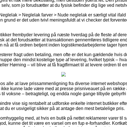
gvis et hak mere bekostelig, men desuden yderst let. Den prisbi
 selv, som jo forudsætter at du fysisk befinder dig lige ved net
eglelak > Neglelak farver > Nude neglelak er særligt vital ifald
 grund er det uden tvivl meningsfuldt at vi checker det forvent
utikker frembyder levering på næste hverdag på de fleste af der
sk at det forudsætter at transaktionen gennemføres tidligere end
n nå at få ordren betjent inden logistikmedarbejderne tager hje
æsterer fragt uden betaling, men ofte er det kun gældende hvis d
uppe den mindst kostelige type af levering, hvilket typisk – hv
ler Hørning – vil blive at få fragtfirmaet til at levere ordren til
for os alle at lave prissammenligning fra diverse internet webshop
ikke kunne lade være med at presse prisniveauet på en række af
til voksne – betragteligt, og endda nogle gange tilbyde gebyrfri 
ndre vise sig rentabelt at udforske enkelte internet butikker eft
at du er usvigeligt sikker på at antage den mest betalelige pris.
omhyggelig med, at hvis en butik på nettet reklamerer varer til s
 god, kunne det tit være en varsel om en fup e-forhandler. Kortk