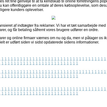
s ret fine genveje til at få kendskab til online forretningens pop
 kan offentliggøre en omtale af deres købsoplevelse, som desu
idligere kunders oplevelser.
sieret af indtægter fra reklamer. Vi har et tæt samarbejde med e
varer, og får betaling såfremt vores brugere udfører en ordre.
er og online firmaer værnes om nu og da, men vi påtager os ik
ielt er udført siden vi sidst opdaterede sidens informationer.
1
1
1
1
1
1
1
1
1
1
1
1
1
1
1
1
1
1
1
1
1
1
1
1
1
1
1
1
1
1
1
1
1
1
1
1
1
1
1
1
1
1
1
1
1
1
1
1
1
1
1
1
1
1
1
1
1
1
1
1
1
1
1
1
1
1
1
1
1
1
1
1
1
1
1
1
1
1
1
1
1
1
1
1
1
1
1
1
1
1
1
1
1
1
1
1
1
1
1
1
1
1
1
1
1
1
1
1
1
1
1
1
1
1
1
1
1
1
1
1
1
1
1
1
1
1
1
1
1
1
1
1
1
1
1
1
1
1
1
1
1
1
1
1
1
1
1
1
1
1
1
1
1
1
1
1
1
1
1
1
1
1
1
1
1
1
1
1
1
1
1
1
1
1
1
1
1
1
1
1
1
1
1