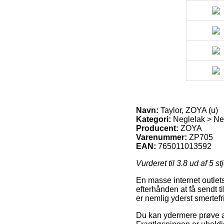
Navn:
Taylor, ZOYA (u)
Kategori:
Neglelak > Neg
Producent:
ZOYA
Varenummer:
ZP705
EAN:
765011013592
Vurderet til
3.8
ud af 5 st
En masse internet outlets
efterhånden at få sendt t
er nemlig yderst smertef
Du kan ydermere prøve at b