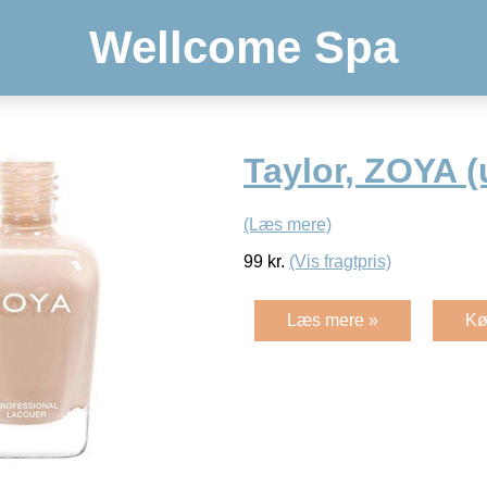
Wellcome Spa
Taylor, ZOYA (
(Læs mere)
99
kr.
(Vis fragtpris)
Læs mere »
Kø