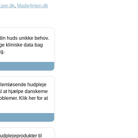
care.dk
,
Made4men.dk
 din huds unikke behov.
ge kliniske data bag
lg.
oblemløsende hudpleje
ål at hjælpe danskerne
lemer. Klik her for at
dplejeprodukter til