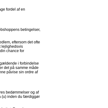
age fordel af en
ebshoppens betingelser,
lem, eftersom det ofte
t lejlighedsvis
din chance for
 gældende i forbindelse
r er det på samme måde
nne påvise sin ordre af
geres bedømmelser og af
A (u) inden du færdiggør