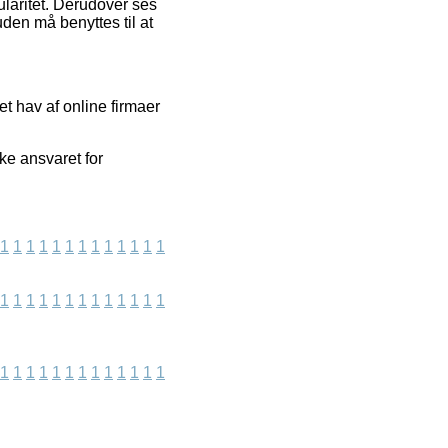
ularitet. Derudover ses
den må benyttes til at
t hav af online firmaer
ke ansvaret for
1
1
1
1
1
1
1
1
1
1
1
1
1
1
1
1
1
1
1
1
1
1
1
1
1
1
1
1
1
1
1
1
1
1
1
1
1
1
1