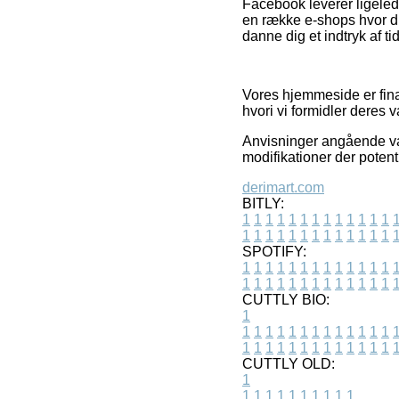
Facebook leverer ligelede
en række e-shops hvor du
danne dig et indtryk af t
Vores hjemmeside er finan
hvori vi formidler deres 
Anvisninger angående var
modifikationer der potent
derimart.com
BITLY:
1
1
1
1
1
1
1
1
1
1
1
1
1
1
1
1
1
1
1
1
1
1
1
1
1
1
SPOTIFY:
1
1
1
1
1
1
1
1
1
1
1
1
1
1
1
1
1
1
1
1
1
1
1
1
1
1
CUTTLY BIO:
1
1
1
1
1
1
1
1
1
1
1
1
1
1
1
1
1
1
1
1
1
1
1
1
1
1
1
CUTTLY OLD:
1
1
1
1
1
1
1
1
1
1
1