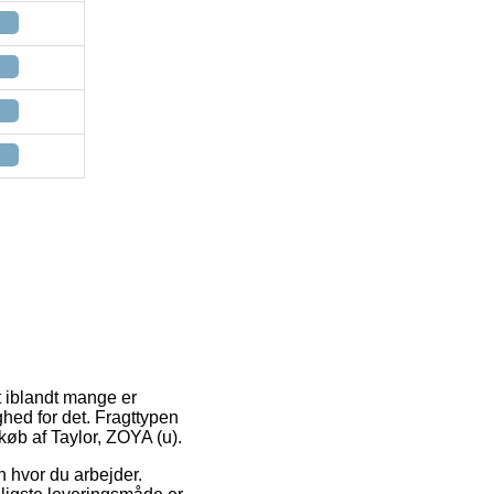
it iblandt mange er
ghed for det. Fragttypen
køb af Taylor, ZOYA (u).
en hvor du arbejder.