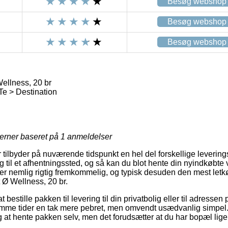
Besøg webshop
Besøg webshop
Besøg webshop
ellness, 20 br
Te > Destination
jerner baseret på
1
anmeldelser
er tilbyder på nuværende tidspunkt en hel del forskellige leveri
g til et afhentningssted, og så kan du blot hente din nyindkøbte
 er nemlig rigtig fremkommelig, og typisk desuden den mest let
 Ø Wellness, 20 br.
estille pakken til levering til din privatbolig eller til adressen 
omme tider en tak mere pebret, men omvendt usædvanlig simpel.
 at hente pakken selv, men det forudsætter at du har bopæl lig