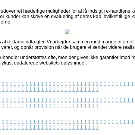
udover ret hæderlige muligheder for at få indsigt i e-handlens
or kunder kan skrive en evaluering af deres køb, hvilket tillige k
derne.
s af reklameindtægter. Vi arbejder sammen med mange internet s
 varer, og opnår provision når de brugere vi sender videre realis
-handler understøttes ofte, men der gives ikke garantier imod mo
 nyligst opdaterede websitets oplysninger.
1
1
1
1
1
1
1
1
1
1
1
1
1
1
1
1
1
1
1
1
1
1
1
1
1
1
1
1
1
1
1
1
1
1
1
1
1
1
1
1
1
1
1
1
1
1
1
1
1
1
1
1
1
1
1
1
1
1
1
1
1
1
1
1
1
1
1
1
1
1
1
1
1
1
1
1
1
1
1
1
1
1
1
1
1
1
1
1
1
1
1
1
1
1
1
1
1
1
1
1
1
1
1
1
1
1
1
1
1
1
1
1
1
1
1
1
1
1
1
1
1
1
1
1
1
1
1
1
1
1
1
1
1
1
1
1
1
1
1
1
1
1
1
1
1
1
1
1
1
1
1
1
1
1
1
1
1
1
1
1
1
1
1
1
1
1
1
1
1
1
1
1
1
1
1
1
1
1
1
1
1
1
1