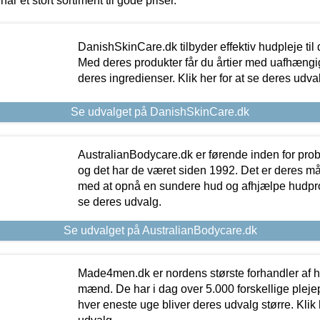
har et stort sortiment til gode priser.
DanishSkinCare.dk tilbyder effektiv hudpleje til
Med deres produkter får du årtier med uafhængi
deres ingredienser. Klik her for at se deres udva
Se udvalget på DanishSkinCare.dk
AustralianBodycare.dk er førende inden for pr
og det har de været siden 1992. Det er deres m
med at opnå en sundere hud og afhjælpe hudprob
se deres udvalg.
Se udvalget på AustralianBodycare.dk
Made4men.dk er nordens største forhandler af hu
mænd. De har i dag over 5.000 forskellige pleje
hver eneste uge bliver deres udvalg større. Klik 