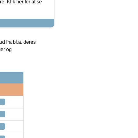
. Klik her for at se
 fra bl.a. deres
mer og