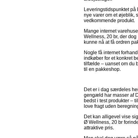
Leveringstidspunktet på D
nye varer om et øjeblik, 
vedkommende produkt.
Mange internet varehuse 
Wellness, 20 br, der dog 
kunne nå at få ordren pak
Nogle få internet forhand
indkøber for et konkret 
tilfælde – uanset om du b
til en pakkeshop.
Det er i dag særdeles hen
gengæld har masser af De
bedst i test produkter – 
love fragt uden beregnin
Det kan alligevel vise si
Ø Wellness, 20 br forind
attraktive pris.