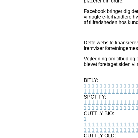
placerer din ordre.
Facebook bringer dig der
vi nogle e-forhandlere hv
af tilfredsheden hos kun
Dette website finansiere
fremviser forretningernes
Vejledning om tilbud og e
blevet foretaget siden vi
BITLY:
1
1
1
1
1
1
1
1
1
1
1
1
1
1
1
1
1
1
1
1
1
1
1
1
1
1
SPOTIFY:
1
1
1
1
1
1
1
1
1
1
1
1
1
1
1
1
1
1
1
1
1
1
1
1
1
1
CUTTLY BIO:
1
1
1
1
1
1
1
1
1
1
1
1
1
1
1
1
1
1
1
1
1
1
1
1
1
1
1
CUTTLY OLD: