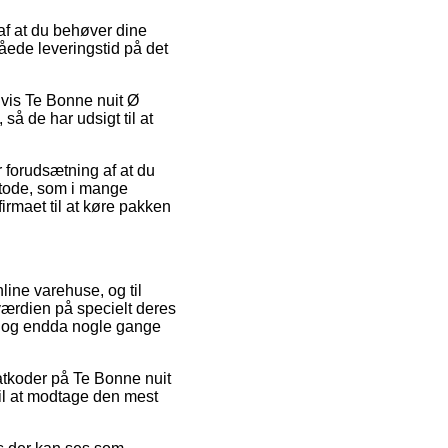
 af at du behøver dine
låede leveringstid på det
lvis Te Bonne nuit Ø
så de har udsigt til at
r forudsætning af at du
etode, som i mange
firmaet til at køre pakken
line varehuse, og til
værdien på specielt deres
gt, og endda nogle gange
batkoder på Te Bonne nuit
til at modtage den mest