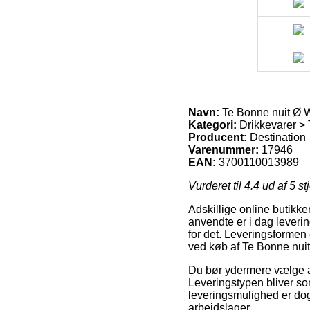
Navn:
Te Bonne nuit Ø W
Kategori:
Drikkevarer > 
Producent:
Destination
Varenummer:
17946
EAN:
3700110013989
Vurderet til
4.4
ud af 5 st
Adskillige online butikk
anvendte er i dag leverin
for det. Leveringsformen
ved køb af Te Bonne nuit
Du bør ydermere vælge at b
Leveringstypen bliver s
leveringsmulighed er dog
arbejdslager.