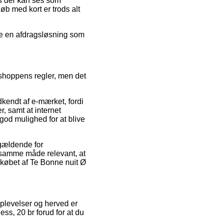
is der kan ses som
øb med kort er trods alt
nde en afdragsløsning som
tshoppens regler, men det
kendt af e-mærket, fordi
r, samt at internet
god mulighed for at blive
 gældende for
 samme måde relevant, at
 købet af Te Bonne nuit Ø
oplevelser og herved er
ss, 20 br forud for at du