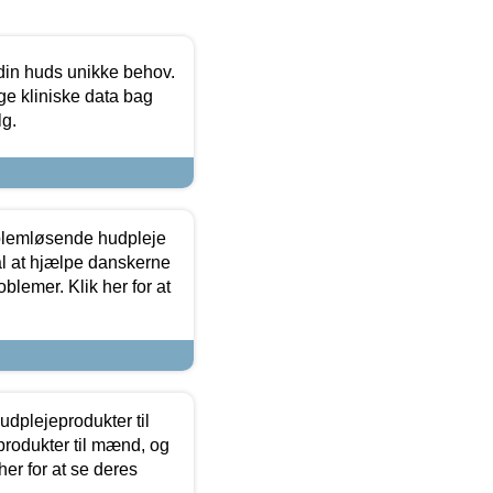
 din huds unikke behov.
ge kliniske data bag
lg.
oblemløsende hudpleje
ål at hjælpe danskerne
lemer. Klik her for at
dplejeprodukter til
produkter til mænd, og
her for at se deres