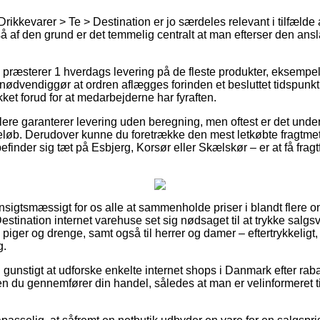
rikkevarer > Te > Destination er jo særdeles relevant i tilfælde
så af den grund er det temmelig centralt at man efterser den ans
præsterer 1 hverdags levering på de fleste produkter, eksempe
nødvendiggør at ordren aflægges forinden et besluttet tidspunkt, 
ket forud for at medarbejderne har fyraften.
lere garanterer levering uden beregning, men oftest er det unde
beløb. Derudover kunne du foretrække den mest letkøbte fragtm
efinder sig tæt på Esbjerg, Korsør eller Skælskør – er at få fragt
sigtsmæssigt for os alle at sammenholde priser i blandt flere on
stination internet varehuse set sig nødsaget til at trykke salgs
til piger og drenge, samt også til herrer og damer – eftertrykkeli
g.
g gunstigt at udforske enkelte internet shops i Danmark efter ra
en du gennemfører din handel, således at man er velinformeret 