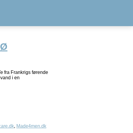
 Ø
Te fra Frankrigs førende
vand i en
care.dk
,
Made4men.dk