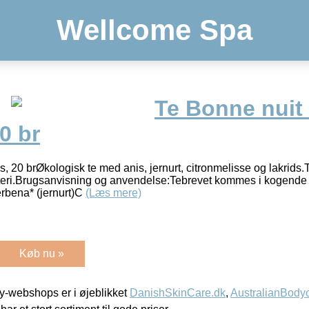
Wellcome Spa
Te Bonne nuit
0 br
 20 brØkologisk te med anis, jernurt, citronmelisse og lakrids.
isteri.Brugsanvisning og anvendelse:Tebrevet kommes i kogende 
rbena* (jernurt)C
(Læs mere)
Køb nu »
-webshops er i øjeblikket
DanishSkinCare.dk
,
AustralianBody