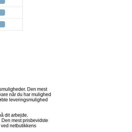
ngsmuligheder. Den mest
 vare når du har mulighed
købte leveringsmulighed
på dit arbejde.
 Den mest prisbevidste
e ved netbutikkens