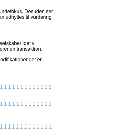
 kundefokus. Desuden ser
an udnyttes til vurdering
elskaber idet vi
erer en transaktion.
difikationer der er
1
1
1
1
1
1
1
1
1
1
1
1
1
1
1
1
1
1
1
1
1
1
1
1
1
1
1
1
1
1
1
1
1
1
1
1
1
1
1