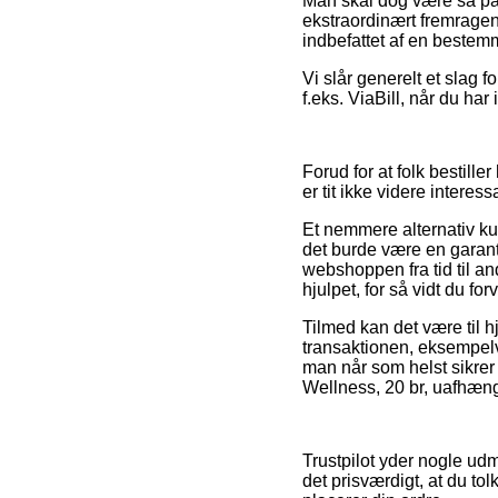
Man skal dog være så påp
ekstraordinært fremragend
indbefattet af en bestem
Vi slår generelt et slag 
f.eks. ViaBill, når du ha
Forud for at folk bestil
er tit ikke videre interess
Et nemmere alternativ ku
det burde være en garanti 
webshoppen fra tid til an
hjulpet, for så vidt du 
Tilmed kan det være til h
transaktionen, eksempelv
man når som helst sikrer
Wellness, 20 br, uafhæng
Trustpilot yder nogle ud
det prisværdigt, at du to