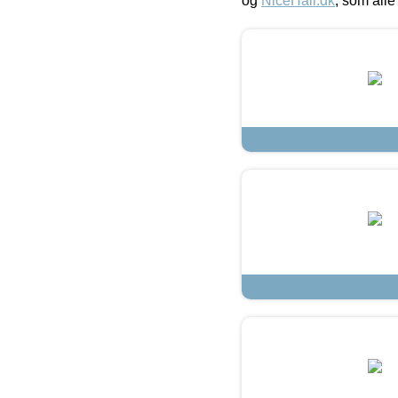
og
NiceHair.dk
, som alle 