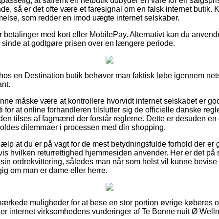
asselig, at såfremt en netbutik udbyder en vare for en salgspr
e, så er det ofte være et faresignal om en falsk internet butik. K
melse, som redder en imod uægte internet selskaber.
for betalinger med kort eller MobilePay. Alternativt kan du anve
r i sinde at godtgøre prisen over en længere periode.
ler hos en Destination butik behøver man faktisk løbe igennem ne
ant.
nne måske være at kontrollere hvorvidt internet selskabet er god
for at online forhandleren tilslutter sig de officielle danske regle
den tilses af fagmænd der forstår reglerne. Dette er desuden en 
forvoldes dilemmaer i processen med din shopping.
jælp at du er på vagt for de mest betydningsfulde forhold der er
is hvilken returrettighed hjemmesiden anvender. Her er det på
 sin ordrekvittering, således man når som helst vil kunne bevise
ig om man er dame eller herre.
mærkede muligheder for at bese en stor portion øvrige køberes 
lker internet virksomhedens vurderinger af Te Bonne nuit Ø Wellne