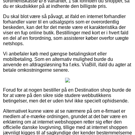
sortimentskasse Ø 8 varianter, 1 stk forinden du shopper, så
du er skudsikker på at indhente den billigste pris.
Du skal blot være så påvagt, at ifald en internet forhandler
forhandler varer til en udsalgspris som er overordentlig
beskeden, kan det for det meste være et karakteristika der
viser en fup online butik. Bestillinger med kort er i hvert fald
en del af en forordning, som assisterer køber overfor uægte
netshops.
Vi anbefaler køb med gængse betalingskort eller
mobilbetaling. Som en alternativ mulighed burde du
anvende en afdragsløsning fra f.eks. ViaBill, ifald du agter at
betale omkostningerne senere.
Forud for at nogen bestiller på en Destination shop burde de
for at være på den sikre side studere webbutikkens
betingelser, men det er uden tvivl ikke specielt ophidsende.
Alternativet kunne være at se nærmere på om e-firmaet er
medlem af e-mærke ordningen, grundet at det bør være en
erklæring om at internet webshoppen retter sig efter den
officielle danske lovgivning, tillige med at internet shoppen
jævnligt kigges til af sagkyndige der kender bestemmelserne