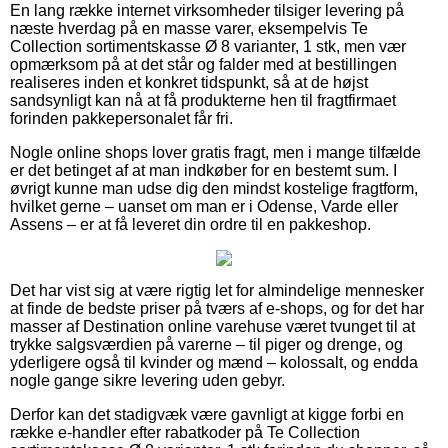
En lang række internet virksomheder tilsiger levering på
næste hverdag på en masse varer, eksempelvis Te
Collection sortimentskasse Ø 8 varianter, 1 stk, men vær
opmærksom på at det står og falder med at bestillingen
realiseres inden et konkret tidspunkt, så at de højst
sandsynligt kan nå at få produkterne hen til fragtfirmaet
forinden pakkepersonalet får fri.
Nogle online shops lover gratis fragt, men i mange tilfælde
er det betinget af at man indkøber for en bestemt sum. I
øvrigt kunne man udse dig den mindst kostelige fragtform,
hvilket gerne – uanset om man er i Odense, Varde eller
Assens – er at få leveret din ordre til en pakkeshop.
Det har vist sig at være rigtig let for almindelige mennesker
at finde de bedste priser på tværs af e-shops, og for det har
masser af Destination online varehuse været tvunget til at
trykke salgsværdien på varerne – til piger og drenge, og
yderligere også til kvinder og mænd – kolossalt, og endda
nogle gange sikre levering uden gebyr.
Derfor kan det stadigvæk være gavnligt at kigge forbi en
række e-handler efter rabatkoder på Te Collection