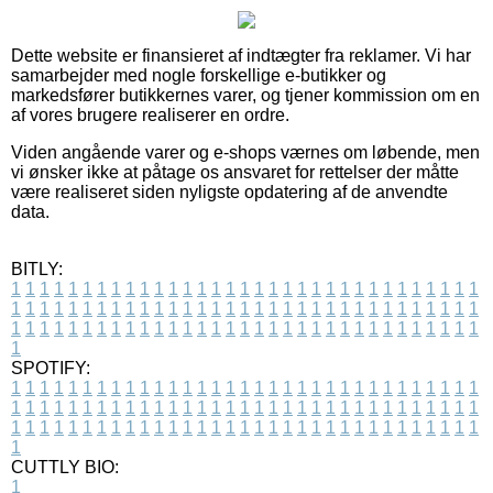
Dette website er finansieret af indtægter fra reklamer. Vi har
samarbejder med nogle forskellige e-butikker og
markedsfører butikkernes varer, og tjener kommission om en
af vores brugere realiserer en ordre.
Viden angående varer og e-shops værnes om løbende, men
vi ønsker ikke at påtage os ansvaret for rettelser der måtte
være realiseret siden nyligste opdatering af de anvendte
data.
BITLY:
1
1
1
1
1
1
1
1
1
1
1
1
1
1
1
1
1
1
1
1
1
1
1
1
1
1
1
1
1
1
1
1
1
1
1
1
1
1
1
1
1
1
1
1
1
1
1
1
1
1
1
1
1
1
1
1
1
1
1
1
1
1
1
1
1
1
1
1
1
1
1
1
1
1
1
1
1
1
1
1
1
1
1
1
1
1
1
1
1
1
1
1
1
1
1
1
1
1
1
1
SPOTIFY:
1
1
1
1
1
1
1
1
1
1
1
1
1
1
1
1
1
1
1
1
1
1
1
1
1
1
1
1
1
1
1
1
1
1
1
1
1
1
1
1
1
1
1
1
1
1
1
1
1
1
1
1
1
1
1
1
1
1
1
1
1
1
1
1
1
1
1
1
1
1
1
1
1
1
1
1
1
1
1
1
1
1
1
1
1
1
1
1
1
1
1
1
1
1
1
1
1
1
1
1
CUTTLY BIO:
1