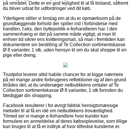
på området. Dette er en god lejlighed til at få bistand, såfremt
du bliver udsat for udfordringer ved dit køb.
Yderligere stiller vi forslag om at du er opmærksom på de
grundlæggende forhold der spiller ind i forbindelse med
handlen, f.eks. den byttepolitik e-forhandleren har. I den
sammenhæng er det på samme måde vigtigt, at man til
enhver tid sikrer ens kvitteringsmail, så man i fremtiden kan
dokumentere sin bestilling af Te Collection sortimentskasse
Ø 8 varianter, 1 stk, uden hensyn til om du skal shoppe til en
pige eller dreng.
Trustpilot leverer altid habile chancer for at kigge nærmere
på ret mange andre forbrugeres reflektioner og af den grund
tilrådes det, at du undersøger netbutikkens omtaler af Te
Collection sortimentskasse Ø 8 varianter, 1 stk forinden du
færdiggør din shopping.
Facebook resulterer i for øvrigt faktisk hensigtsmæssige
metoder til at få en idé om netbutikkens troværdighed.
Tilmed ser vi mange e-forhandlere hvor kunder kan
formulere en anmeldelse af deres købsoplevelse, som tillige
kan bruges til at få et indtryk af hvor tilfredse kunderne er.