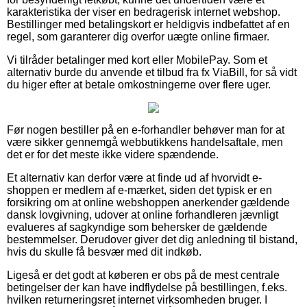
karakteristika der viser en bedragerisk internet webshop.
Bestillinger med betalingskort er heldigvis indbefattet af en
regel, som garanterer dig overfor uægte online firmaer.
Vi tilråder betalinger med kort eller MobilePay. Som et
alternativ burde du anvende et tilbud fra fx ViaBill, for så vidt
du higer efter at betale omkostningerne over flere uger.
Før nogen bestiller på en e-forhandler behøver man for at
være sikker gennemgå webbutikkens handelsaftale, men
det er for det meste ikke videre spændende.
Et alternativ kan derfor være at finde ud af hvorvidt e-
shoppen er medlem af e-mærket, siden det typisk er en
forsikring om at online webshoppen anerkender gældende
dansk lovgivning, udover at online forhandleren jævnligt
evalueres af sagkyndige som behersker de gældende
bestemmelser. Derudover giver det dig anledning til bistand,
hvis du skulle få besvær med dit indkøb.
Ligeså er det godt at køberen er obs på de mest centrale
betingelser der kan have indflydelse på bestillingen, f.eks.
hvilken returneringsret internet virksomheden bruger. I