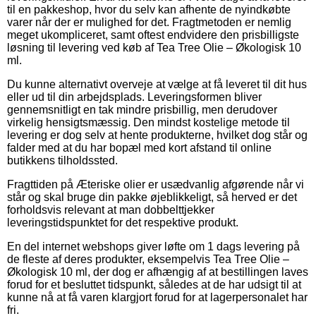
til en pakkeshop, hvor du selv kan afhente de nyindkøbte
varer når der er mulighed for det. Fragtmetoden er nemlig
meget ukompliceret, samt oftest endvidere den prisbilligste
løsning til levering ved køb af Tea Tree Olie – Økologisk 10
ml.
Du kunne alternativt overveje at vælge at få leveret til dit hus
eller ud til din arbejdsplads. Leveringsformen bliver
gennemsnitligt en tak mindre prisbillig, men derudover
virkelig hensigtsmæssig. Den mindst kostelige metode til
levering er dog selv at hente produkterne, hvilket dog står og
falder med at du har bopæl med kort afstand til online
butikkens tilholdssted.
Fragttiden på Æteriske olier er usædvanlig afgørende når vi
står og skal bruge din pakke øjeblikkeligt, så herved er det
forholdsvis relevant at man dobbelttjekker
leveringstidspunktet for det respektive produkt.
En del internet webshops giver løfte om 1 dags levering på
de fleste af deres produkter, eksempelvis Tea Tree Olie –
Økologisk 10 ml, der dog er afhængig af at bestillingen laves
forud for et besluttet tidspunkt, således at de har udsigt til at
kunne nå at få varen klargjort forud for at lagerpersonalet har
fri.