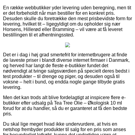
En række webbutikker yder levering uden beregning, men tit
er det forbeholdt når man bestiller for en konkret pris.
Desuden skulle du foretrække den mest prisbevidste form for
levering, hvilket tit – ligegyldigt om du opholder sig nær
Horsens, Hillerød eller Bramming – vil være at få leveret
bestillingen til et afhentningssted.
Det er i dag i høj grad smertefrit for internetbrugere at finde
de laveste priser i blandt diverse internet firmaer i Danmark,
og herved har langt de fleste e-butikker fundet det
nødvendigt at tvinge salgsværdien på specielt deres bedst i
test produkter – til drenge og piger, og desuden også til
voksne – helt i bund, og endda nogle gange tilbyde gratis
levering.
Men det kan trods alt blive fordelagtigt at inspicere flere e-
butikker efter udsalg på Tea Tree Olie – Økologisk 10 ml
forud for at du handler, så du er garanteret at få den bedste
pris.
Du skal lige meget hvad ikke undervurdere, at hvis en
netshop frembyder produkter til salg for en pris som anses
for besynderligt letkøbt, kunne det undertiden være et