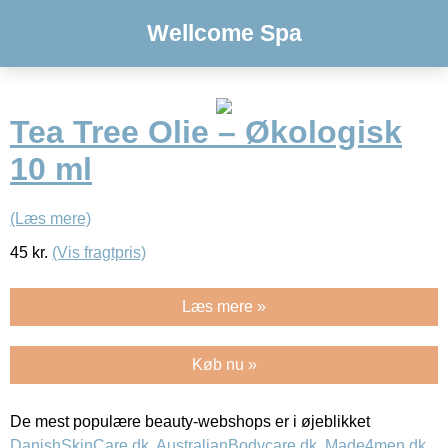
Wellcome Spa
Tea Tree Olie – Økologisk
10 ml
(Læs mere)
45
kr.
(Vis fragtpris)
Læs mere »
Køb nu »
De mest populære beauty-webshops er i øjeblikket
DanishSkinCare.dk
,
AustralianBodycare.dk
,
Made4men.dk