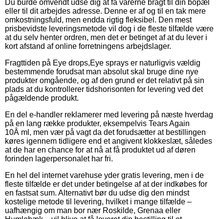
Du burde omvendt udse dig at få varerne bragt til din bopæl
eller til dit arbejdes adresse. Denne er af og til en tak mere
omkostningsfuld, men endda rigtig fleksibel. Den mest
prisbevidste leveringsmetode vil dog i de fleste tilfælde være
at du selv henter ordren, men det er betinget af at du lever i
kort afstand af online forretningens arbejdslager.
Fragttiden på Eye drops,Eye sprays er naturligvis vældig
bestemmende forudsat man absolut skal bruge dine nye
produkter omgående, og af den grund er det relativt på sin
plads at du kontrollerer tidshorisonten for levering ved det
pågældende produkt.
En del e-handler reklamerer med levering på næste hverdag
på en lang række produkter, eksempelvis Tears Again
10Â ml, men vær på vagt da det forudsætter at bestillingen
køres igennem tidligere end et angivent klokkeslæt, således
at de har en chance for at nå at få produktet ud af døren
forinden lagerpersonalet har fri.
En hel del internet varehuse yder gratis levering, men i de
fleste tilfælde er det under betingelse af at der indkøbes for
en fastsat sum. Alternativt bør du udse dig den mindst
kostelige metode til levering, hvilket i mange tilfælde –
uafhængig om man bor nær Roskilde, Grenaa eller