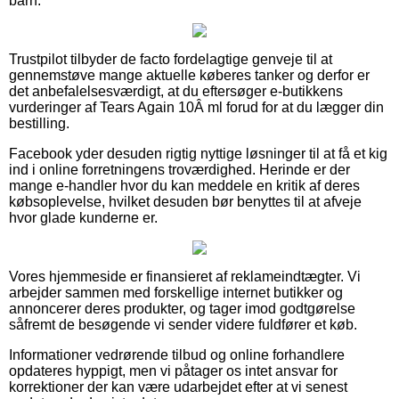
barn.
Trustpilot tilbyder de facto fordelagtige genveje til at
gennemstøve mange aktuelle køberes tanker og derfor er
det anbefalelsesværdigt, at du eftersøger e-butikkens
vurderinger af Tears Again 10Â ml forud for at du lægger din
bestilling.
Facebook yder desuden rigtig nyttige løsninger til at få et kig
ind i online forretningens troværdighed. Herinde er der
mange e-handler hvor du kan meddele en kritik af deres
købsoplevelse, hvilket desuden bør benyttes til at afveje
hvor glade kunderne er.
Vores hjemmeside er finansieret af reklameindtægter. Vi
arbejder sammen med forskellige internet butikker og
annoncerer deres produkter, og tager imod godtgørelse
såfremt de besøgende vi sender videre fuldfører et køb.
Informationer vedrørende tilbud og online forhandlere
opdateres hyppigt, men vi påtager os intet ansvar for
korrektioner der kan være udarbejdet efter at vi senest