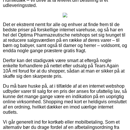
Humlebæk – vil blive at få leveret din bestilling til et
udleveringssted.
Det er ekstremt nemt for alle og enhver at finde frem til de
bedste priser på forskellige internet varehuse, og så har en
hel del Optima Pharmazeutische netshops set sig tvunget til
at reducere salgsværdien på en række af deres varer – til
børn og babyer, samt også til damer og herrer – voldsomt, og
endda nogle gange præstere gratis fragt.
Derfor kan det stadigvæk være smart at eftergå nogle
enkelte forhandlere på nettet efter udsalg på Tears Again
10Â ml forud for at du shopper, sådan at man er sikker på at
skaffe sig den skarpeste pris.
Du må bare huske på, at i tilfælde af at en internet webshop
udbyder varer til salg for en pris der anses for ufattelig lav, så
kunne det mange gange være en indikation på en uoprigtig
online virksomhed. Shopping med kort er heldigvis omsluttet
af en ordning, hvilket dækker en imod uærlige internet
outlets.
Vi går generelt ind for kortkøb eller mobilbetaling. Som et
alternativ bør du drage fordel af en afbetalingsordning fra