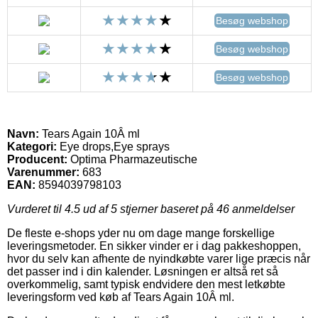
Besøg webshop
Besøg webshop
Besøg webshop
Navn:
Tears Again 10Â ml
Kategori:
Eye drops,Eye sprays
Producent:
Optima Pharmazeutische
Varenummer:
683
EAN:
8594039798103
Vurderet til
4.5
ud af 5 stjerner baseret på
46
anmeldelser
De fleste e-shops yder nu om dage mange forskellige
leveringsmetoder. En sikker vinder er i dag pakkeshoppen,
hvor du selv kan afhente de nyindkøbte varer lige præcis når
det passer ind i din kalender. Løsningen er altså ret så
overkommelig, samt typisk endvidere den mest letkøbte
leveringsform ved køb af Tears Again 10Â ml.