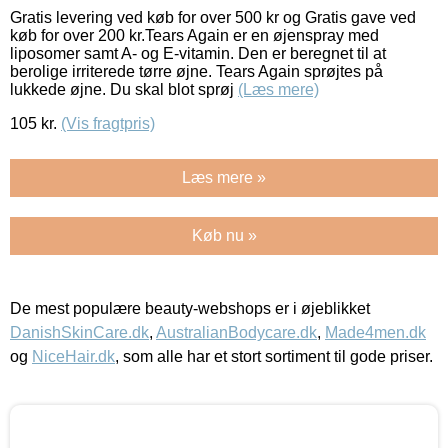
Gratis levering ved køb for over 500 kr og Gratis gave ved
køb for over 200 kr.Tears Again er en øjenspray med
liposomer samt A- og E-vitamin. Den er beregnet til at
berolige irriterede tørre øjne. Tears Again sprøjtes på
lukkede øjne. Du skal blot sprøj
(Læs mere)
105
kr.
(Vis fragtpris)
Læs mere »
Køb nu »
De mest populære beauty-webshops er i øjeblikket
DanishSkinCare.dk
,
AustralianBodycare.dk
,
Made4men.dk
og
NiceHair.dk
, som alle har et stort sortiment til gode priser.