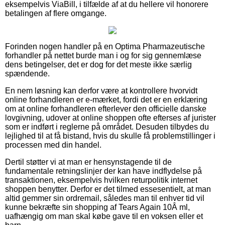
eksempelvis ViaBill, i tilfælde af at du hellere vil honorere
betalingen af flere omgange.
Forinden nogen handler på en Optima Pharmazeutische
forhandler på nettet burde man i og for sig gennemlæse
dens betingelser, det er dog for det meste ikke særlig
spændende.
En nem løsning kan derfor være at kontrollere hvorvidt
online forhandleren er e-mærket, fordi det er en erklæring
om at online forhandleren efterlever den officielle danske
lovgivning, udover at online shoppen ofte efterses af jurister
som er indført i reglerne på området. Desuden tilbydes du
lejlighed til at få bistand, hvis du skulle få problemstillinger i
processen med din handel.
Dertil støtter vi at man er hensynstagende til de
fundamentale retningslinjer der kan have indflydelse på
transaktionen, eksempelvis hvilken returpolitik internet
shoppen benytter. Derfor er det tilmed essesentielt, at man
altid gemmer sin ordremail, således man til enhver tid vil
kunne bekræfte sin shopping af Tears Again 10Â ml,
uafhængig om man skal købe gave til en voksen eller et