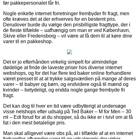
før pakkepersonalet får fri.
Nogle enkelte internet forretninger frembyder fri fragt, men
ofte kræves det at der erhverves for en bestemt pris.
Derudover burde du vælge den prisbilligste fragttype, der i
de fleste tilfælde – uafhængig om man er ved København,
Skive eller Fredensborg – vil være at få dem til at køre dine
varer til en pakkeshop.
Det er jo efterhånden virkelig simpelt for almindelige
dødelige at finde de laveste priser hos diverse internet
webshops, og for det har flere ted baker online forhandlere
været presset til at at trykke salgsværdien på mange af deres
varer – til babyer og børn, og endvidere også til mænd og
kvinder – betydeligt, og endda nogle gange frembyde fri
fragt.
Det kan dog til hver en tid være udbytterigt at undersøge
visse netshops efter udsalg på Ted Baker – M for Men – 30
ml – Edt forud for at du shopper, så du ikke er i tvivl om at få
fat i den mest betalelige pris.
Man skal alligevel være obs på, at i tilfælde af at en internet
forhandler afhænder varer til en udsalgspris der virker