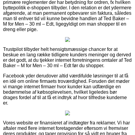
primære reglementer der har betydning for ordren, fx hvilken
byttepolitik e-shoppen tilbyder. I den relation er det ydermere
afgørende, at man permanent opbevarer sin faktura, således
man til enhver tid vil kunne bevidne handlen af Ted Baker –
M for Men – 30 ml – Edt, ligegyldigt om man shopper til en
dreng eller pige.
Trustpilot tilbyder helt hensigtsmæssige chancer for at
beskue en lang række tidligere kunders meninger og derved
er det godt, at du tjekker internet forretningens omtaler af Ted
Baker – M for Men – 30 ml – Edt før du shopper.
Facebook yder derudover altid værdifulde løsninger til at få
en idé om online firmaets troværdighed. Foruden det møder
vi mange internet firmaer hvor kunder kan udfærdige en
bedømmelse af købsoplevelsen, hvilket ligeledes bør
drages fordel af til at få et indtryk af hvor tilfredse kunderne
er.
Vores website er finansieret af indtægter fra reklamer. Vi har
aftaler med flere internet foretagender eftersom vi fremviser
deres produkter, og tager provision for så vidt en bruger fra