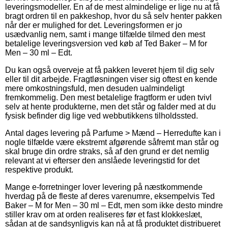
leveringsmodeller. En af de mest almindelige er lige nu at få
bragt ordren til en pakkeshop, hvor du så selv henter pakken
når der er mulighed for det. Leveringsformen er jo
usædvanlig nem, samt i mange tilfælde tilmed den mest
betalelige leveringsversion ved køb af Ted Baker – M for
Men – 30 ml – Edt.
Du kan også overveje at få pakken leveret hjem til dig selv
eller til dit arbejde. Fragtløsningen viser sig oftest en kende
mere omkostningsfuld, men desuden ualmindeligt
fremkommelig. Den mest betalelige fragtform er uden tvivl
selv at hente produkterne, men det står og falder med at du
fysisk befinder dig lige ved webbutikkens tilholdssted.
Antal dages levering på Parfume > Mænd – Herredufte kan i
nogle tilfælde være ekstremt afgørende såfremt man står og
skal bruge din ordre straks, så af den grund er det nemlig
relevant at vi efterser den anslåede leveringstid for det
respektive produkt.
Mange e-forretninger lover levering på næstkommende
hverdag på de fleste af deres varenumre, eksempelvis Ted
Baker – M for Men – 30 ml – Edt, men som ikke desto mindre
stiller krav om at orden realiseres før et fast klokkeslæt,
sådan at de sandsynligvis kan nå at få produktet distribueret