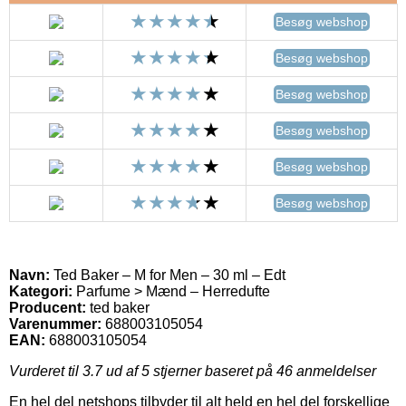
Besøg webshop
Besøg webshop
Besøg webshop
Besøg webshop
Besøg webshop
Besøg webshop
Navn:
Ted Baker – M for Men – 30 ml – Edt
Kategori:
Parfume > Mænd – Herredufte
Producent:
ted baker
Varenummer:
688003105054
EAN:
688003105054
Vurderet til
3.7
ud af 5 stjerner baseret på
46
anmeldelser
En hel del netshops tilbyder til alt held en hel del forskellige