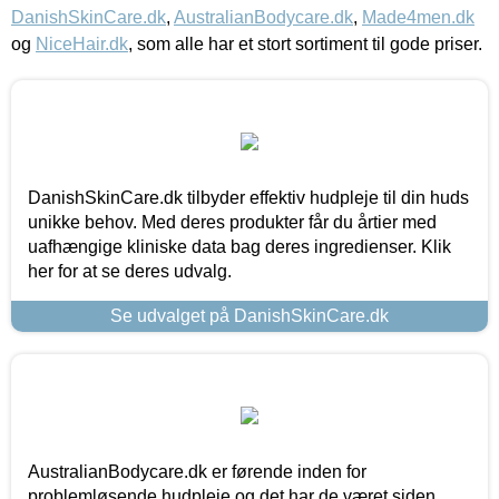
DanishSkinCare.dk
,
AustralianBodycare.dk
,
Made4men.dk
og
NiceHair.dk
, som alle har et stort sortiment til gode priser.
DanishSkinCare.dk tilbyder effektiv hudpleje til din huds
unikke behov. Med deres produkter får du årtier med
uafhængige kliniske data bag deres ingredienser. Klik
her for at se deres udvalg.
Se udvalget på DanishSkinCare.dk
AustralianBodycare.dk er førende inden for
problemløsende hudpleje og det har de været siden