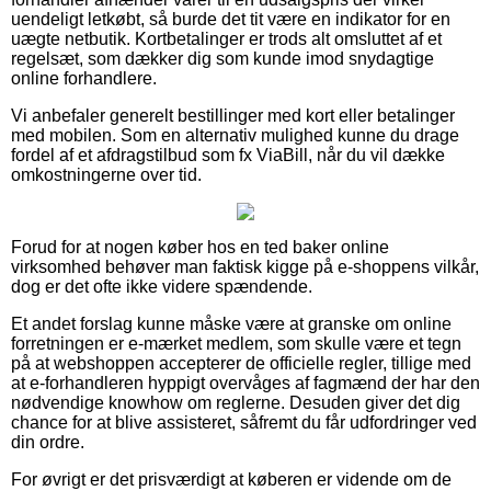
uendeligt letkøbt, så burde det tit være en indikator for en
uægte netbutik. Kortbetalinger er trods alt omsluttet af et
regelsæt, som dækker dig som kunde imod snydagtige
online forhandlere.
Vi anbefaler generelt bestillinger med kort eller betalinger
med mobilen. Som en alternativ mulighed kunne du drage
fordel af et afdragstilbud som fx ViaBill, når du vil dække
omkostningerne over tid.
Forud for at nogen køber hos en ted baker online
virksomhed behøver man faktisk kigge på e-shoppens vilkår,
dog er det ofte ikke videre spændende.
Et andet forslag kunne måske være at granske om online
forretningen er e-mærket medlem, som skulle være et tegn
på at webshoppen accepterer de officielle regler, tillige med
at e-forhandleren hyppigt overvåges af fagmænd der har den
nødvendige knowhow om reglerne. Desuden giver det dig
chance for at blive assisteret, såfremt du får udfordringer ved
din ordre.
For øvrigt er det prisværdigt at køberen er vidende om de