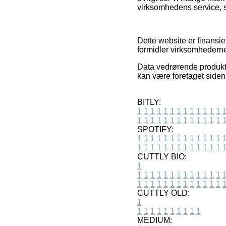
virksomhedens service, s
Dette website er finansie
formidler virksomhederne
Data vedrørende produkte
kan være foretaget siden
BITLY:
1
1
1
1
1
1
1
1
1
1
1
1
1
1
1
1
1
1
1
1
1
1
1
1
1
1
SPOTIFY:
1
1
1
1
1
1
1
1
1
1
1
1
1
1
1
1
1
1
1
1
1
1
1
1
1
1
CUTTLY BIO:
1
1
1
1
1
1
1
1
1
1
1
1
1
1
1
1
1
1
1
1
1
1
1
1
1
1
1
CUTTLY OLD:
1
1
1
1
1
1
1
1
1
1
1
MEDIUM: