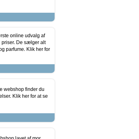
rste online udvalg af
priser. De sælger alt
og parfume. Klik her for
ine webshop finder du
ser. Klik her for at se
bshop lavet af mor,