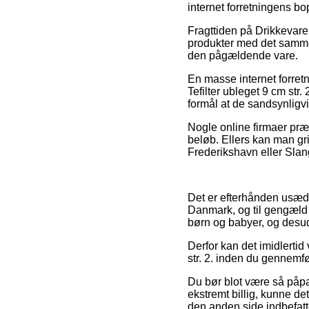
internet forretningens bo
Fragttiden på Drikkevarer
produkter med det samme,
den pågældende vare.
En masse internet forret
Tefilter ubleget 9 cm str.
formål at de sandsynligv
Nogle online firmaer præs
beløb. Ellers kan man gr
Frederikshavn eller Slange
Det er efterhånden usædva
Danmark, og til gengæld ha
børn og babyer, og desud
Derfor kan det imidlertid 
str. 2. inden du gennemfø
Du bør blot være så påpas
ekstremt billig, kunne d
den anden side indbefatte