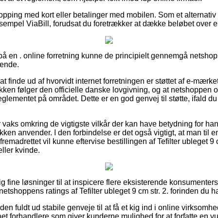
hopping med kort eller betalinger med mobilen. Som et alternativ
eksempel ViaBill, forudsat du foretrækker at dække beløbet over 
 på en . online forretning kunne de principielt gennemgå netshop
dende.
t finde ud af hvorvidt internet forretningen er støttet af e-mærket,
ken følger den officielle danske lovgivning, og at netshoppen oft
eglementet på området. Dette er en god genvej til støtte, ifald du
 er vaks omkring de vigtigste vilkår der kan have betydning for ha
ikken anvender. I den forbindelse er det også vigtigt, at man til 
fremadrettet vil kunne eftervise bestillingen af Tefilter ubleget 9
ller kvinde.
ig fine løsninger til at inspicere flere eksisterende konsumenters
 netshoppens ratings af Tefilter ubleget 9 cm str. 2. forinden du h
 fuldt ud stabile genveje til at få et kig ind i online virksomhe
net forhandlere som giver kunderne mulighed for at forfatte en vu