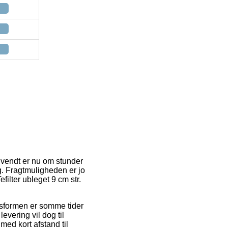
nvendt er nu om stunder
g. Fragtmuligheden er jo
ilter ubleget 9 cm str.
ingsformen er somme tider
evering vil dog til
med kort afstand til