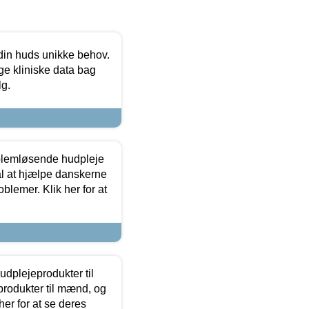
 din huds unikke behov.
ge kliniske data bag
lg.
oblemløsende hudpleje
ål at hjælpe danskerne
lemer. Klik her for at
dplejeprodukter til
produkter til mænd, og
her for at se deres