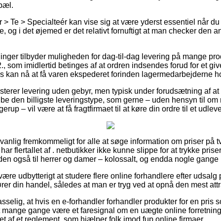
pæl.
 > Te > Specialteér kan vise sig at være yderst essentiel når du
 og i det øjemed er det relativt fornuftigt at man checker den 
ninger tilbyder muligheden for dag-til-dag levering på mange pr
 2., som imidlertid betinges af at ordren indsendes forud for et g
is kan nå at få varen ekspederet forinden lagermedarbejderne hol
terer levering uden gebyr, men typisk under forudsætning af at du
ibe den billigste leveringstype, som gerne – uden hensyn til om 
rup – vil være at få fragtfirmaet til at køre din ordre til et udlev
nlig fremkommeligt for alle at søge information om priser på tvæ
r flertallet af . netbutikker ikke kunne slippe for at trykke prise
en også til herrer og damer – kolossalt, og endda nogle gange l
være udbytterigt at studere flere online forhandlere efter udsalg 
rer din handel, således at man er tryg ved at opnå den mest attra
selig, at hvis en e-forhandler forhandler produkter for en pris s
et mange gange være et faresignal om en uægte online forretning
t af et reglement, som hjælper folk imod fup online firmaer.