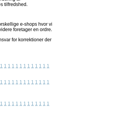
 tilfredshed.
rskellige e-shops hvor vi
idere foretager en ordre.
svar for korrektioner der
1
1
1
1
1
1
1
1
1
1
1
1
1
1
1
1
1
1
1
1
1
1
1
1
1
1
1
1
1
1
1
1
1
1
1
1
1
1
1