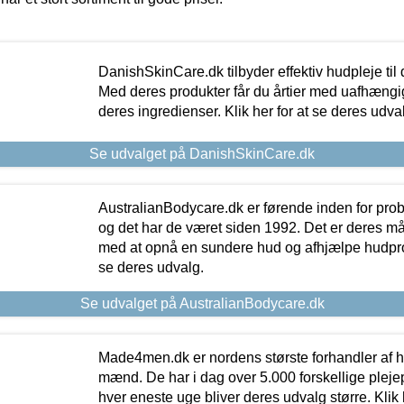
DanishSkinCare.dk tilbyder effektiv hudpleje til
Med deres produkter får du årtier med uafhængi
deres ingredienser. Klik her for at se deres udva
Se udvalget på DanishSkinCare.dk
AustralianBodycare.dk er førende inden for pr
og det har de været siden 1992. Det er deres m
med at opnå en sundere hud og afhjælpe hudprob
se deres udvalg.
Se udvalget på AustralianBodycare.dk
Made4men.dk er nordens største forhandler af hu
mænd. De har i dag over 5.000 forskellige pleje
hver eneste uge bliver deres udvalg større. Klik 