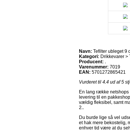
Navn:
Tefilter ubleget 9 c
Kategori:
Drikkevarer > 
Producent:
.
Varenummer:
7019
EAN:
5701272865421
Vurderet til
4.4
ud af 5 st
En lang række netshops y
levering til en pakkeshop
vældig fleksibel, samt ma
2..
Du burde lige så vel udse 
et hak mere bekostelig, m
enhver tid være at du selv