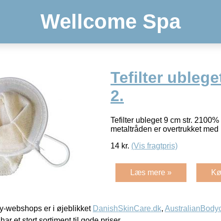
Wellcome Spa
Tefilter ublege
2.
Tefilter ubleget 9 cm str. 2100
metaltråden er overtrukket med 
14
kr.
(Vis fragtpris)
Læs mere »
Kø
-webshops er i øjeblikket
DanishSkinCare.dk
,
AustralianBody
har et stort sortiment til gode priser.