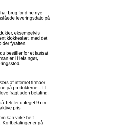
 har brug for dine nye
anslåede leveringsdato på
odukter, eksempelvis
ivent klokkeslæt, med det
der fyraften.
 bestiller for et fastsat
man er i Helsingør,
eringssted.
rs af internet firmaer i
rne på produkterne – til
ove fragt uden betaling.
på Tefilter ubleget 9 cm
ktive pris.
om kan virke helt
. Kortbetalinger er på