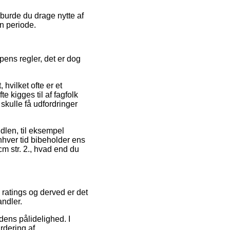
 burde du drage nytte af
en periode.
pens regler, det er dog
 hvilket ofte er et
e kigges til af fagfolk
 skulle få udfordringer
ndlen, til eksempel
enhver tid bibeholder ens
 cm str. 2., hvad end du
 ratings og derved er det
andler.
dens pålidelighed. I
rdering af