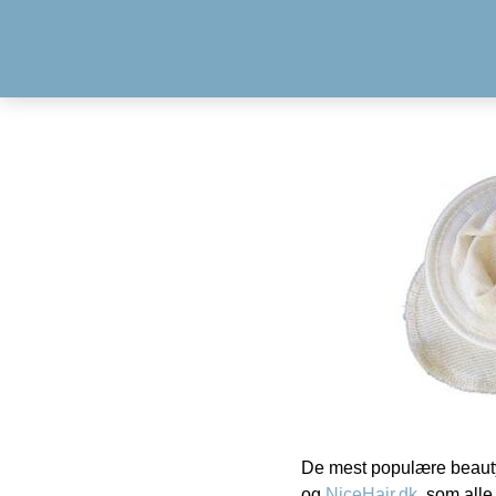
De mest populære beauty
og
NiceHair.dk
, som alle 