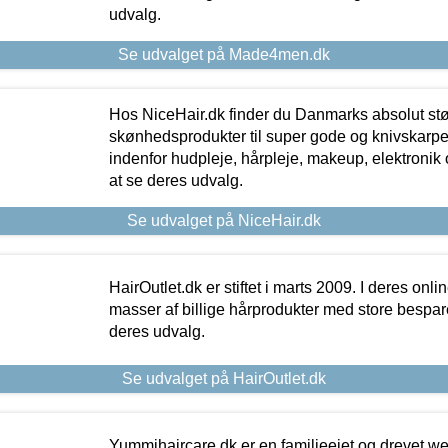
udvalg.
Se udvalget på Made4men.dk
Hos NiceHair.dk finder du Danmarks absolut stø
skønhedsprodukter til super gode og knivskarpe 
indenfor hudpleje, hårpleje, makeup, elektronik 
at se deres udvalg.
Se udvalget på NiceHair.dk
HairOutlet.dk er stiftet i marts 2009. I deres onl
masser af billige hårprodukter med store besparel
deres udvalg.
Se udvalget på HairOutlet.dk
Yummihaircare.dk er en familieejet og drevet we