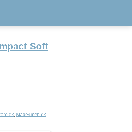
mpact Soft
care.dk
,
Made4men.dk