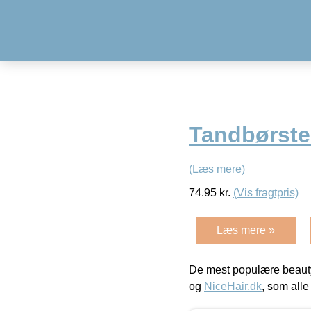
Tandbørste 
(Læs mere)
74.95
kr.
(Vis fragtpris)
Læs mere »
De mest populære beauty
og
NiceHair.dk
, som alle 