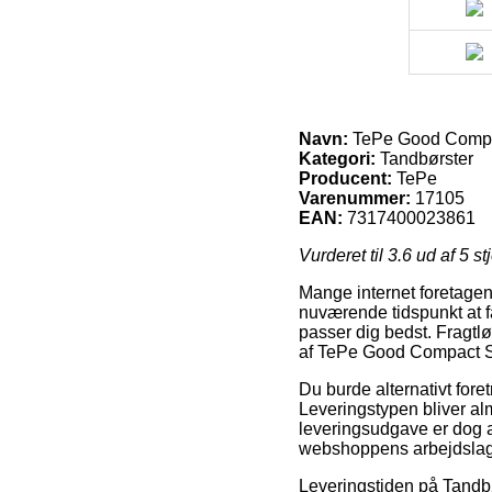
Navn:
TePe Good Compact
Kategori:
Tandbørster
Producent:
TePe
Varenummer:
17105
EAN:
7317400023861
Vurderet til
3.6
ud af 5 st
Mange internet foretagend
nuværende tidspunkt at få 
passer dig bedst. Fragtlø
af TePe Good Compact So
Du burde alternativt foret
Leveringstypen bliver al
leveringsudgave er dog at
webshoppens arbejdslag
Leveringstiden på Tandbør