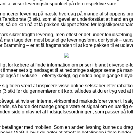
vant at vi ser leveringstidspunktet på den respektive vare.
 annoncerer levering på næste hverdag på mange af shoppens pr
andbørste (3 stk), som alligevel er underforstået at handlen 
æt, så de kan nå at få pakken skippet afsted før logistikpersonal
rk sikrer fragtfri levering, men oftest er det under forudsætning 
man tage den mest betalelige leveringsform, der typisk – uans
 Bramming – er at få fragtmanden til at køre pakken til et udlev
gt for købere at finde information om priser i blandt diverse e-
t firmaer set sig nødsaget til at nedbringe salgspriserne på man
lige også til voksne – eftertrykkeligt, og endda nogle gange tilbyde
e sig tiden værd at inspicere visse online selskaber efter raba
3 stk) før du gennemfører dit køb, således at du er tryg ved at få
åvagt, at hvis en internet virksomhed markedsfører varer til salg
nde, så burde det mange gange være et signal om en uærlig e-
anden side omfavnet af Indsigelsesordningen, som passer på fo
er betalinger med mobilen. Som en anden løsning kunne du drage
lvis ViaBill, hvis du agter at afbetale betalingen i flere bidder.