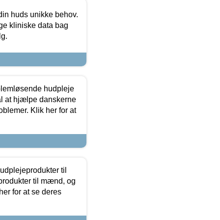
 din huds unikke behov.
ge kliniske data bag
lg.
oblemløsende hudpleje
ål at hjælpe danskerne
lemer. Klik her for at
dplejeprodukter til
produkter til mænd, og
her for at se deres