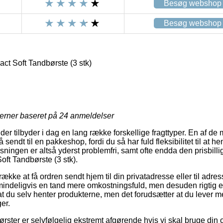
Besøg webshop
Besøg webshop
 Soft Tandbørste (3 stk)
jerner baseret på
24
anmeldelser
er tilbyder i dag en lang række forskellige fragttyper. En af d
sendt til en pakkeshop, fordi du så har fuld fleksibilitet til at he
sningen er altså yderst problemfri, samt ofte endda den prisbilli
ft Tandbørste (3 stk).
række at få ordren sendt hjem til din privatadresse eller til adre
mindeligvis en tand mere omkostningsfuld, men desuden rigtig 
 du selv henter produkterne, men det forudsætter at du lever med
er.
ster er selvfølgelig ekstremt afgørende hvis vi skal bruge din o