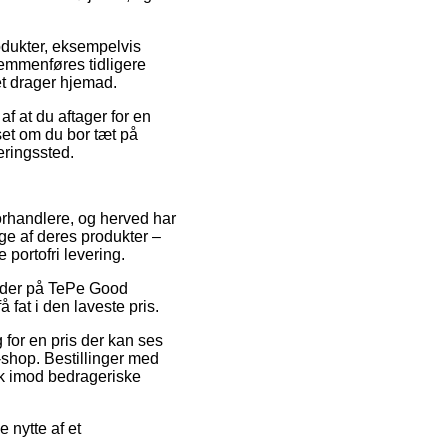
odukter, eksempelvis
gemmenføres tidligere
et drager hjemad.
af at du aftager for en
et om du bor tæt på
eringssted.
forhandlere, og herved har
ge af deres produkter –
 portofri levering.
tkoder på TePe Good
 fat i den laveste pris.
 for en pris der kan ses
shop. Bestillinger med
lk imod bedrageriske
 nytte af et