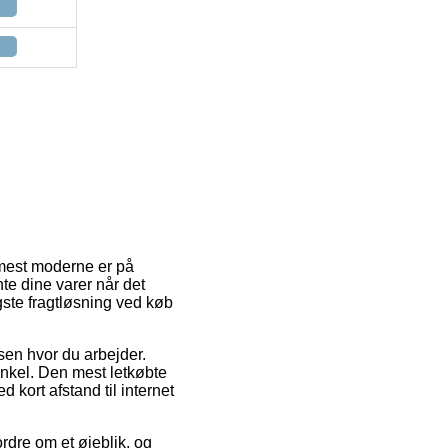
e mest moderne er på
nte dine varer når det
gste fragtløsning ved køb
ssen hvor du arbejder.
enkel. Den mest letkøbte
 kort afstand til internet
rdre om et øjeblik, og