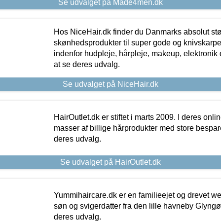
Se udvalget på Made4men.dk
Hos NiceHair.dk finder du Danmarks absolut stø
skønhedsprodukter til super gode og knivskarpe 
indenfor hudpleje, hårpleje, makeup, elektronik 
at se deres udvalg.
Se udvalget på NiceHair.dk
HairOutlet.dk er stiftet i marts 2009. I deres onl
masser af billige hårprodukter med store besparel
deres udvalg.
Se udvalget på HairOutlet.dk
Yummihaircare.dk er en familieejet og drevet we
søn og svigerdatter fra den lille havneby Glyngøre
deres udvalg.