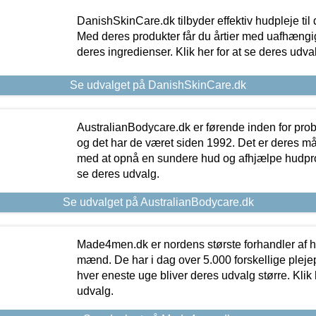
DanishSkinCare.dk tilbyder effektiv hudpleje til
Med deres produkter får du årtier med uafhængi
deres ingredienser. Klik her for at se deres udva
Se udvalget på DanishSkinCare.dk
AustralianBodycare.dk er førende inden for pr
og det har de været siden 1992. Det er deres m
med at opnå en sundere hud og afhjælpe hudprob
se deres udvalg.
Se udvalget på AustralianBodycare.dk
Made4men.dk er nordens største forhandler af hu
mænd. De har i dag over 5.000 forskellige pleje
hver eneste uge bliver deres udvalg større. Klik 
udvalg.