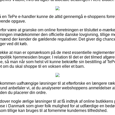
 en TePe e-handler kunne de altid gennemgå e-shoppens forretn
ævende opgave.
or være at granske om online forretningen er tilsluttet e-mærket,
retningen imødekommer den officielle danske lovgivning, tillige m
gmænd der kender de gældende regulativer. Det giver dig chanc
ger ved dit køb.
etrække at man er opmærksom på de mest essentielle reglemente
turpolitik hjemmesiden bruger. I relation til det er det tilmed afg
se, så man når som helst vil kunne bekræfte sin bestilling af T
t om du skal shoppe til en voksen eller et barn.
uldkommen uafhængige løsninger til at efterforske en længere ræ
grund anbefaler vi, at du analyserer webshoppens anmeldelser
nden du placerer din ordre.
er nogle ærlige løsninger til at få indtryk af online butikkens 
se i Danmark som giver folk mulighed for at udfærdige en bed
om tillige kan bruges til at fornemme kundernes tilfredshed.