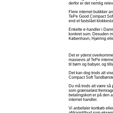
derfor er det nemlig rele
Flere internet butikker
TePe Good Compact Soft T
end et fastslået klokkesl
Enkelte e-handler i Danma
konkret sum. Desuden må 
København, Hjørring eller
Det er yderst overkommeli
massevis af TePe interne
til børn og babyer, og til
Det kan dog trods alt vis
Compact Soft Tandbørste (
Du må trods alt være så p
som grænseløst fremrage
betalingskort er på den 
internet handler.
Vi anbefaler kortkøb ell
afdragstilbud som eksempe