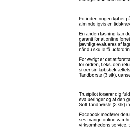
Forinden nogen køber på
almindeligvis en tidskr
En anden løsning kan derf
garanti for at online for
jævnligt evalueres af fa
når du skulle få udfordrin
For øvrigt er det at for
for ordren, f.eks. den re
sikrer sin købsbekræftel
Tandbørste (3 stk), uanse
Trustpilot forærer dig f
evalueringer og af den 
Soft Tandbørste (3 stk) i
Facebook medfører derudov
ses mange online varehu
virksomhedens service, s