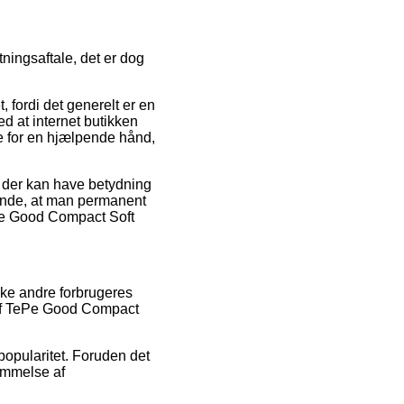
ingsaftale, det er dog
 fordi det generelt er en
ed at internet butikken
e for en hjælpende hånd,
r der kan have betydning
ørende, at man permanent
ePe Good Compact Soft
kke andre forbrugeres
 af TePe Good Compact
popularitet. Foruden det
ømmelse af