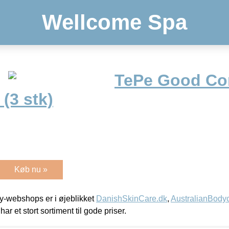
Wellcome Spa
TePe Good Co
(3 stk)
Køb nu »
-webshops er i øjeblikket
DanishSkinCare.dk
,
AustralianBody
har et stort sortiment til gode priser.