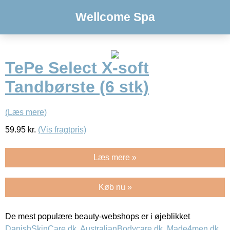
Wellcome Spa
TePe Select X-soft
Tandbørste (6 stk)
(Læs mere)
59.95
kr.
(Vis fragtpris)
Læs mere »
Køb nu »
De mest populære beauty-webshops er i øjeblikket
DanishSkinCare.dk
,
AustralianBodycare.dk
,
Made4men.dk