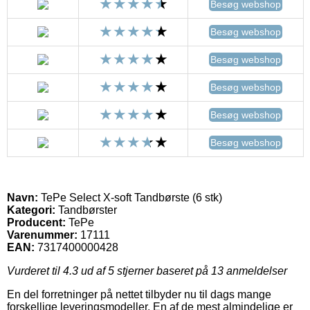
Besøg webshop
Besøg webshop
Besøg webshop
Besøg webshop
Besøg webshop
Besøg webshop
Navn:
TePe Select X-soft Tandbørste (6 stk)
Kategori:
Tandbørster
Producent:
TePe
Varenummer:
17111
EAN:
7317400000428
Vurderet til
4.3
ud af 5 stjerner baseret på
13
anmeldelser
En del forretninger på nettet tilbyder nu til dags mange
forskellige leveringsmodeller. En af de mest almindelige er