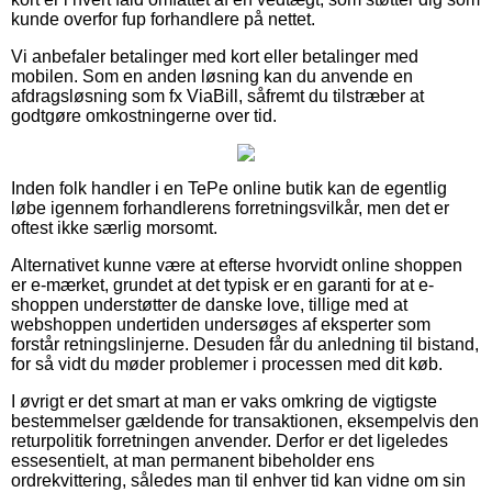
kunde overfor fup forhandlere på nettet.
Vi anbefaler betalinger med kort eller betalinger med
mobilen. Som en anden løsning kan du anvende en
afdragsløsning som fx ViaBill, såfremt du tilstræber at
godtgøre omkostningerne over tid.
Inden folk handler i en TePe online butik kan de egentlig
løbe igennem forhandlerens forretningsvilkår, men det er
oftest ikke særlig morsomt.
Alternativet kunne være at efterse hvorvidt online shoppen
er e-mærket, grundet at det typisk er en garanti for at e-
shoppen understøtter de danske love, tillige med at
webshoppen undertiden undersøges af eksperter som
forstår retningslinjerne. Desuden får du anledning til bistand,
for så vidt du møder problemer i processen med dit køb.
I øvrigt er det smart at man er vaks omkring de vigtigste
bestemmelser gældende for transaktionen, eksempelvis den
returpolitik forretningen anvender. Derfor er det ligeledes
essesentielt, at man permanent bibeholder ens
ordrekvittering, således man til enhver tid kan vidne om sin