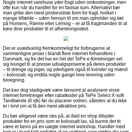
Nogle internet varehuse yder fragt uden omkostninger, men
ofte kun når du handler for en fastsat sum. Alternativt bør
man gribe den mest prisbevidste form for fragt, hvilket i
mange tilfælde – uden hensyn til om man opholder sig tæt
på Horsens, Rønne eller Lemvig – er at få fragtmanden til at
køre dine produkter til et afhentningssted.
Det er usædvanlig fremkommeligt for forbrugerne at
sammenligne priser i blandt flere internet forhandlere i
Danmark, og for det har en hel del TePe e-forretninger set
sig tvunget til at presse udsalgspriserne på deres produkter
– til drenge og piger, og yderligere også til kvinder og mænd
– kolossalt, og endda nogle gange love levering uden
beregning.
Det kan dog stadigvæk være lønsomt at analysere visse
internet forretninger efter rabatkoder på TePe Select X-soft
Tandbørste (6 stk) før du placerer ordren, således at du ikke
er i tvivl om at få den mest attraktive pris.
Du bør alligevel være obs på, at ifald en shop tilbyder
produkter for en pris som er kolossalt lav, så kunne det tit
være et bevis på en uægte internet webshop. Handler med
kort er i hvert fald omfattet af en vedtægt, som støtter dig som