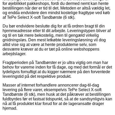
for øjeblikket pakkeshops, fordi du dermed nemt kan hente
bestillingen når der er tid til det. Metoden er altså vældig let,
og endda endvidere den mindst kostelige fragttype ved køb
af TePe Select X-soft Tandbørste (6 stk).
Du bør endvidere beslutte dig for at få ordren bragt til din
hjemmeadresse eller til dit arbejde. Leveringstypen bliver af
og til en tak mere bekostelig, men til gengæld virkelig
gnidningsløs. Den mest letkøbte leveringsløsning vil dog
altid vise sig at være at hente produkterne selv, som
desværre kræver at du er tæt på online webshoppens
arbejdslager.
Fragtperioden på Tandbørster er jo ultra vigtig om man har
behov for varerne inden for få dage, og med det formål er det
tydeligvis fornuftigt at du kigger nærmere på den forventede
leveringstid på det respektive produkt.
Masser af internet forhandlere annoncerer dag-til-dag
levering på flere varer, eksempelvis TePe Select X-soft
Tandbørste (6 stk), men husk at det påkræver at bestillingen
fuldbyrdes før et fastsat tidspunkt, så at de sandsynligvis kan
nå at få produktet klar forud for at de lageransatte drager
hjemad.