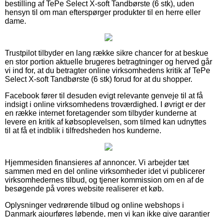
bestilling af TePe Select X-soft Tandbørste (6 stk), uden
hensyn til om man efterspørger produkter til en herre eller
dame.
Trustpilot tilbyder en lang række sikre chancer for at beskue
en stor portion aktuelle brugeres betragtninger og herved går
vi ind for, at du betragter online virksomhedens kritik af TePe
Select X-soft Tandbørste (6 stk) forud for at du shopper.
Facebook fører til desuden evigt relevante genveje til at få
indsigt i online virksomhedens troværdighed. I øvrigt er der
en række internet foretagender som tilbyder kunderne at
levere en kritik af købsoplevelsen, som tilmed kan udnyttes
til at få et indblik i tilfredsheden hos kunderne.
Hjemmesiden finansieres af annoncer. Vi arbejder tæt
sammen med en del online virksomheder idet vi publicerer
virksomhedernes tilbud, og tjener kommission om en af de
besøgende på vores website realiserer et køb.
Oplysninger vedrørende tilbud og online webshops i
Danmark ajourføres løbende, men vi kan ikke give garantier