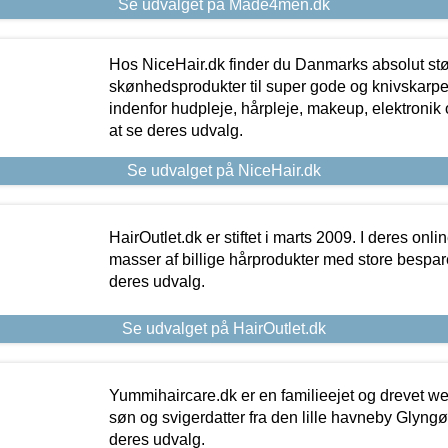
Se udvalget på Made4men.dk
Hos NiceHair.dk finder du Danmarks absolut stø
skønhedsprodukter til super gode og knivskarpe 
indenfor hudpleje, hårpleje, makeup, elektronik 
at se deres udvalg.
Se udvalget på NiceHair.dk
HairOutlet.dk er stiftet i marts 2009. I deres onl
masser af billige hårprodukter med store besparel
deres udvalg.
Se udvalget på HairOutlet.dk
Yummihaircare.dk er en familieejet og drevet we
søn og svigerdatter fra den lille havneby Glyngøre
deres udvalg.