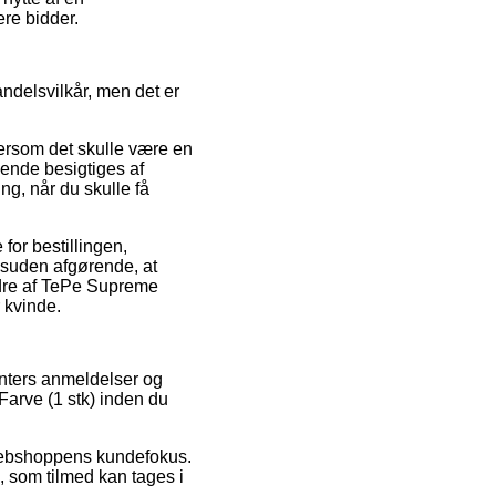
ere bidder.
ndelsvilkår, men det er
ersom det skulle være en
øbende besigtiges af
g, når du skulle få
for bestillingen,
esuden afgørende, at
ordre af TePe Supreme
 kvinde.
menters anmeldelser og
Farve (1 stk) inden du
e webshoppens kundefokus.
, som tilmed kan tages i