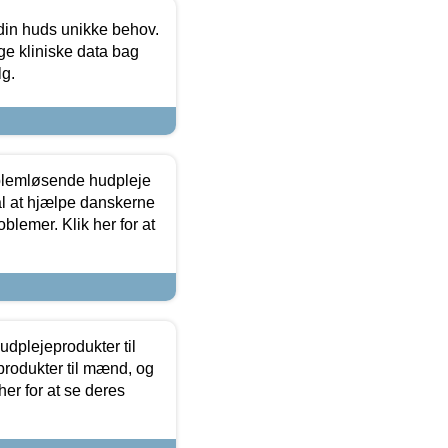
 din huds unikke behov.
ge kliniske data bag
lg.
oblemløsende hudpleje
ål at hjælpe danskerne
lemer. Klik her for at
dplejeprodukter til
produkter til mænd, og
her for at se deres