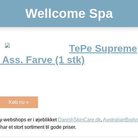
Wellcome Spa
TePe Supreme
Ass. Farve (1 stk)
Køb nu »
-webshops er i øjeblikket
DanishSkinCare.dk
,
AustralianBody
har et stort sortiment til gode priser.