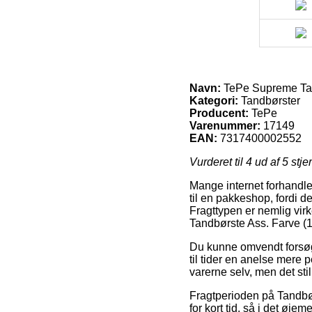
Navn:
TePe Supreme Tand
Kategori:
Tandbørster
Producent:
TePe
Varenummer:
17149
EAN:
7317400002552
Vurderet til
4
ud af 5 stje
Mange internet forhandle
til en pakkeshop, fordi de
Fragttypen er nemlig virk
Tandbørste Ass. Farve (1 
Du kunne omvendt forsøge 
til tider en anelse mere
varerne selv, men det sti
Fragtperioden på Tandbør
for kort tid, så i det øje