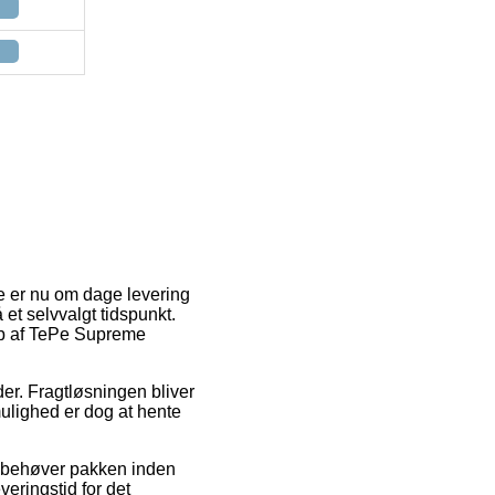
ge er nu om dage levering
 et selvvalgt tidspunkt.
 køb af TePe Supreme
der. Fragtløsningen bliver
ulighed er dog at hente
an behøver pakken inden
veringstid for det