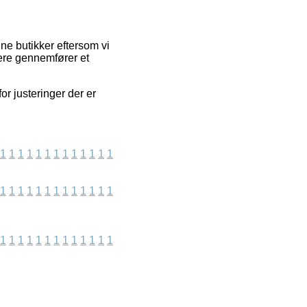
e butikker eftersom vi
dere gennemfører et
r justeringer der er
1
1
1
1
1
1
1
1
1
1
1
1
1
1
1
1
1
1
1
1
1
1
1
1
1
1
1
1
1
1
1
1
1
1
1
1
1
1
1