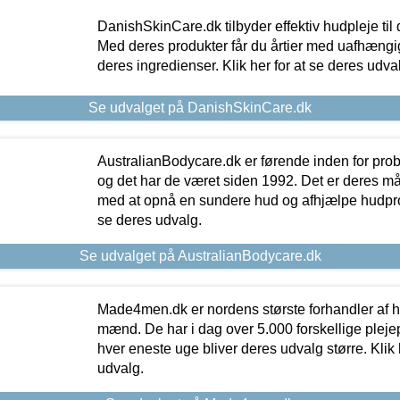
DanishSkinCare.dk tilbyder effektiv hudpleje til
Med deres produkter får du årtier med uafhængi
deres ingredienser. Klik her for at se deres udva
Se udvalget på DanishSkinCare.dk
AustralianBodycare.dk er førende inden for pr
og det har de været siden 1992. Det er deres m
med at opnå en sundere hud og afhjælpe hudprob
se deres udvalg.
Se udvalget på AustralianBodycare.dk
Made4men.dk er nordens største forhandler af hu
mænd. De har i dag over 5.000 forskellige pleje
hver eneste uge bliver deres udvalg større. Klik 
udvalg.