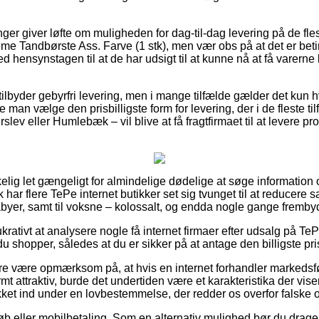
inger giver løfte om muligheden for dag-til-dag levering på de fl
 Tandbørste Ass. Farve (1 stk), men vær obs på at det er betin
ed hensynstagen til at de har udsigt til at kunne nå at få varerne
r tilbyder gebyrfri levering, men i mange tilfælde gælder det kun 
e man vælge den prisbilligste form for levering, der i de fleste t
lev eller Humlebæk – vil blive at få fragtfirmaet til at levere pro
kelig let gængeligt for almindelige dødelige at søge information
ak har flere TePe internet butikker set sig tvunget til at reducere
abyer, samt til voksne – kolossalt, og endda nogle gange frembyd
lukrativt at analysere nogle få internet firmaer efter udsalg på
du shopper, således at du er sikker på at antage den billigste pri
e være opmærksom på, at hvis en internet forhandler markedsfø
mt attraktiv, burde det undertiden være et karakteristika der vise
kket ind under en lovbestemmelse, der redder os overfor falske o
køb eller mobilbetaling. Som en alternativ mulighed bør du drage 