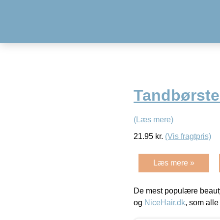
Tandbørste 
(Læs mere)
21.95
kr.
(Vis fragtpris)
Læs mere »
De mest populære beauty
og
NiceHair.dk
, som alle 