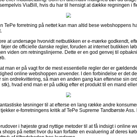
sempelvis ViaBill, hvis du har til hensigt at dække regningen i fl
n TePe forretning på nettet kan man altid bese webshoppens ha
.
re at undersøge hvorvidt netbutikken er e-mærke godkendt, eft
 føjer de officielle danske regler, foruden at internet butikken l
 viden om retningslinjerne. Dette er en god genvej til opbaknin
øb.
 at man er på vagt for de mest essentielle regler der er gældende 
tighed online webshoppen anvender. I den forbindelse er det d
er sin ordrekvittering, så man en anden gang kan eftervise sin 
stk), hvad end man er på udkig efter et produkt til en mand eller
t fantastiske løsninger til at efterse en lang række andre konsu
u tjekker e-forretningens kritik af TePe Supreme Tandbørste Ass. 
udover i højeste grad nyttige metoder til at få indsigt i onlin
 shops på nettet hvor du kan forfatte en evaluering af deres køb