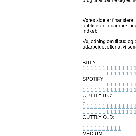
brug til at danne dig et i
Vores side er finansiere
publicerer firmaernes pr
indkøb.
Vejledning om tilbud og b
udarbejdet efter at vi se
BITLY:
1
1
1
1
1
1
1
1
1
1
1
1
1
1
1
1
1
1
1
1
1
1
1
1
1
1
SPOTIFY:
1
1
1
1
1
1
1
1
1
1
1
1
1
1
1
1
1
1
1
1
1
1
1
1
1
1
CUTTLY BIO:
1
1
1
1
1
1
1
1
1
1
1
1
1
1
1
1
1
1
1
1
1
1
1
1
1
1
1
CUTTLY OLD:
1
1
1
1
1
1
1
1
1
1
1
MEDIUM: