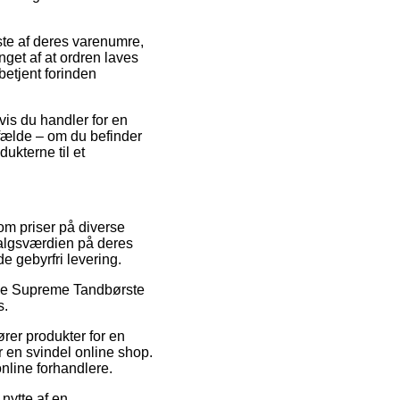
este af deres varenumre,
get af at ordren laves
 betjent forinden
hvis du handler for en
ilfælde – om du befinder
dukterne til et
 om priser på diverse
 salgsværdien på deres
e gebyrfri levering.
 TePe Supreme Tandbørste
s.
rer produkter for en
r en svindel online shop.
nline forhandlere.
nytte af en