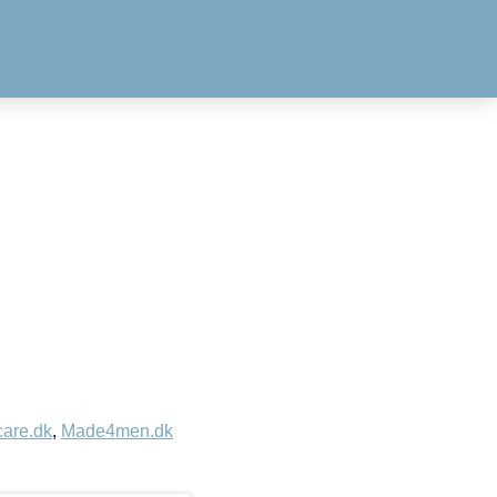
care.dk
,
Made4men.dk