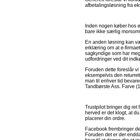
afbetalingsløsning fra ek
Inden nogen køber hos e
bare ikke særlig morsomt
En anden løsning kan væ
erklæring om at e-firmaet
sagkyndige som har megen
udfordringer ved dit indk
Foruden dette foreslår vi
eksempelvis den returret
man til enhver tid bevar
Tandbørste Ass. Farve (1 
Trustpilot bringer dig re
herved er det klogt, at d
placerer din ordre.
Facebook frembringer der
Foruden det er der endda