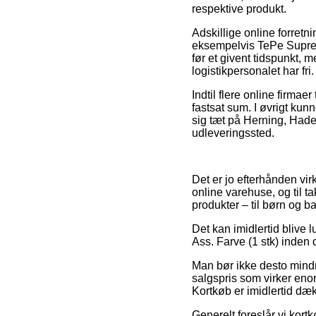
respektive produkt.
Adskillige online forretn
eksempelvis TePe Supreme
før et givent tidspunkt, m
logistikpersonalet har fri.
Indtil flere online firmae
fastsat sum. I øvrigt kunn
sig tæt på Herning, Haders
udleveringssted.
Det er jo efterhånden vir
online varehuse, og til t
produkter – til børn og b
Det kan imidlertid blive 
Ass. Farve (1 stk) inden 
Man bør ikke desto mindr
salgspris som virker enor
Kortkøb er imidlertid dæ
Generelt foreslår vi kort