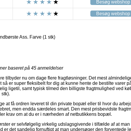
Besøg webshop
Besøg webshop
børste Ass. Farve (1 stk)
rner baseret på
45
anmeldelser
re tilbyder nu om dage flere fragtløsninger. Det mest almindeli
t så er super fleksibelt for dig at kunne hente de bestilte varer på
elig ligetil, samt typisk tilmed den billigste fragtmulighed ved
stk).
at få ordren leveret til din private bopæl eller til hvor du arbej
 pebret, men endda særdeles smart. Den mest prisbevidste fragtm
ller krav om at du er i nærheden af netbutikkens bopæl.
ster er selvfølgelig virkelig udslagsgivende i tilfælde af at m
med er det sandelig fornuftigt at man undersøger den forventede le