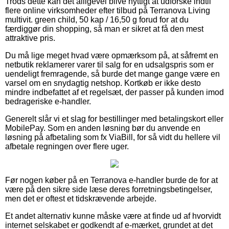
Trods dette kan det alligevel blive nyttigt at udforske indtil
flere online virksomheder efter tilbud på Terranova Living
multivit. green child, 50 kap / 16,50 g forud for at du
færdiggør din shopping, så man er sikret at få den mest
attraktive pris.
Du må lige meget hvad være opmærksom på, at såfremt en
netbutik reklamerer varer til salg for en udsalgspris som er
uendeligt fremragende, så burde det mange gange være en
varsel om en snydagtig netshop. Kortkøb er ikke desto
mindre indbefattet af et regelsæt, der passer på kunden imod
bedrageriske e-handler.
Generelt slår vi et slag for bestillinger med betalingskort eller
MobilePay. Som en anden løsning bør du anvende en
løsning på afbetaling som fx ViaBill, for så vidt du hellere vil
afbetale regningen over flere uger.
Før nogen køber på en Terranova e-handler burde de for at
være på den sikre side læse deres forretningsbetingelser,
men det er oftest et tidskrævende arbejde.
Et andet alternativ kunne måske være at finde ud af hvorvidt
internet selskabet er godkendt af e-mærket, grundet at det