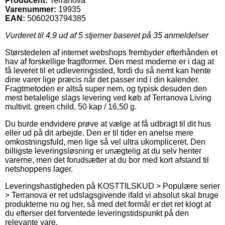
Producent:
Terranova
Varenummer:
19935
EAN:
5060203794385
Vurderet til
4.9
ud af 5 stjerner baseret på
35
anmeldelser
Størstedelen af internet webshops frembyder efterhånden et
hav af forskellige fragtformer. Den mest moderne er i dag at
få leveret til et udleveringssted, fordi du så nemt kan hente
dine varer lige præcis når det passer ind i din kalender.
Fragtmetoden er altså super nem, og typisk desuden den
mest betalelige slags levering ved køb af Terranova Living
multivit. green child, 50 kap / 16,50 g.
Du burde endvidere prøve at vælge at få udbragt til dit hus
eller ud på dit arbejde. Den er til tider en anelse mere
omkostningsfuld, men lige så vel ultra ukompliceret. Den
billigste leveringsløsning er unægtelig at du selv henter
varerne, men det forudsætter at du bor med kort afstand til
netshoppens lager.
Leveringshastigheden på KOSTTILSKUD > Populære serier
> Terranova er ret udslagsgivende ifald vi absolut skal bruge
produkterne nu og her, så med det formål er det ret klogt at
du efterser det forventede leveringstidspunkt på den
relevante vare.