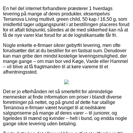
En hel del internet forhandlere præsterer 1 hverdags
levering på mange af deres produkter, eksempelvis
Terranova Living multivit. green child, 50 kap / 16,50 g, som
imidlertid tager udgangspunkt i at bestillingen placeres forud
for et aftalt tidspunkt, således at de med sikkerhed kan nå at
få de nye varer klar forud for at de logistikansatte får fri.
Nogle enkelte e-firmaer sikrer gebyrfri levering, men ofte
forudsætter det at du bestiller for en fastsat sum. Derudover
kan man gribe den mindst kostelige leveringsmulighed, der
mange gange – om man bor ved Køge, Varde eller Hammel
– vil blive at få fragtmanden til at køre varerne til et
afhentningssted.
Det er jo efterhånden ret så smertefrit for almindelige
mennesker at finde information om priser i blandt diverse
forretninger på nettet, og på grund af dette har utallige
Terranova e-firmaer været tvunget til at nedskære
salgspriserne på mange af deres varer – til juniorer, og
ligeledes til mænd og kvinder – helt i bund, og endda nogle
gange sikre levering uden betaling.