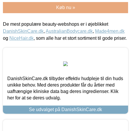
Køb nu »
De mest populære beauty-webshops er i øjeblikket
DanishSkinCare.dk
,
AustralianBodycare.dk
,
Made4men.dk
og
NiceHair.dk
, som alle har et stort sortiment til gode priser.
DanishSkinCare.dk tilbyder effektiv hudpleje til din huds
unikke behov. Med deres produkter får du årtier med
uafhængige kliniske data bag deres ingredienser. Klik
her for at se deres udvalg.
Se udvalget på DanishSkinCare.dk