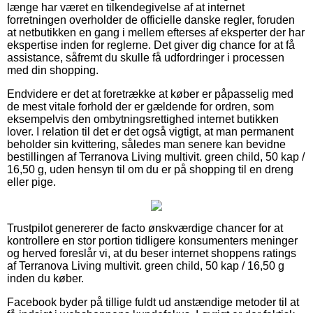
længe har været en tilkendegivelse af at internet
forretningen overholder de officielle danske regler, foruden
at netbutikken en gang i mellem efterses af eksperter der har
ekspertise inden for reglerne. Det giver dig chance for at få
assistance, såfremt du skulle få udfordringer i processen
med din shopping.
Endvidere er det at foretrække at køber er påpasselig med
de mest vitale forhold der er gældende for ordren, som
eksempelvis den ombytningsrettighed internet butikken
lover. I relation til det er det også vigtigt, at man permanent
beholder sin kvittering, således man senere kan bevidne
bestillingen af Terranova Living multivit. green child, 50 kap /
16,50 g, uden hensyn til om du er på shopping til en dreng
eller pige.
Trustpilot genererer de facto ønskværdige chancer for at
kontrollere en stor portion tidligere konsumenters meninger
og herved foreslår vi, at du beser internet shoppens ratings
af Terranova Living multivit. green child, 50 kap / 16,50 g
inden du køber.
Facebook byder på tillige fuldt ud anstændige metoder til at