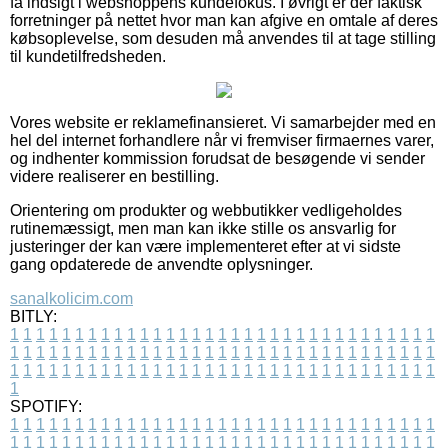
få indsigt i webshoppens kundefokus. I øvrigt er der faktisk
forretninger på nettet hvor man kan afgive en omtale af deres
købsoplevelse, som desuden må anvendes til at tage stilling
til kundetilfredsheden.
Vores website er reklamefinansieret. Vi samarbejder med en
hel del internet forhandlere når vi fremviser firmaernes varer,
og indhenter kommission forudsat de besøgende vi sender
videre realiserer en bestilling.
Orientering om produkter og webbutikker vedligeholdes
rutinemæssigt, men man kan ikke stille os ansvarlig for
justeringer der kan være implementeret efter at vi sidste
gang opdaterede de anvendte oplysninger.
sanalkolicim.com
BITLY:
1
1
1
1
1
1
1
1
1
1
1
1
1
1
1
1
1
1
1
1
1
1
1
1
1
1
1
1
1
1
1
1
1
1
1
1
1
1
1
1
1
1
1
1
1
1
1
1
1
1
1
1
1
1
1
1
1
1
1
1
1
1
1
1
1
1
1
1
1
1
1
1
1
1
1
1
1
1
1
1
1
1
1
1
1
1
1
1
1
1
1
1
1
1
1
1
1
1
1
1
SPOTIFY:
1
1
1
1
1
1
1
1
1
1
1
1
1
1
1
1
1
1
1
1
1
1
1
1
1
1
1
1
1
1
1
1
1
1
1
1
1
1
1
1
1
1
1
1
1
1
1
1
1
1
1
1
1
1
1
1
1
1
1
1
1
1
1
1
1
1