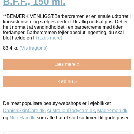
B.F.F., 150 ml.
**BEMÆRK VENLIGST:Barbercremen er en smule udtørret i
konsistensen, og sælges derfor til kraftig nedsat pris. Det er
helt normalt at vandindholdet i en barbercreme med tiden
fordamper. Barbercremen fejler absolut ingenting, du skal
blot hælde en lil
(Læs mere)
83.4
kr.
(Vis fragtpris)
Læs mere »
Køb nu »
De mest populære beauty-webshops er i øjeblikket
DanishSkinCare.dk
,
AustralianBodycare.dk
,
Made4men.dk
og
NiceHair.dk
, som alle har et stort sortiment til gode priser.