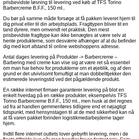
prisbevidste løsning til levering ved køb af TFS Torino
Barbercreme B.F.F., 150 ml..
Du bør på samme måde forsøge at få pakken leveret hjem til
dig privat eller til din arbejdsplads. Fragttypen bliver tit en
tand dyrere, men omvendt ret praktisk. Den mest
prisbevidste fragttype kan ikke benægtes at være selv at
hente produkterne, som desværre afhænger af at du befinder
dig med kort afstand til online webshoppens adresse.
Antal dages levering på Produkter -> Barbercreme –
Barbering med creme kan vise sig at være ret så essentiel
om man har behov for produkterne om et øjeblik, og af den
grund er det utvivlsomt fornuftigt at man dobbelttjekker den
estimerede leveringstid ved det pågældende produkt.
En række internet firmaer garanterer levering på blot en
enkelt hverdag på en række produkter, eksempelvis TFS
Torino Barbercreme B.F.F., 150 ml., men husk at det regnes
ud fra at handlen gemmenføres tidligere end et nøjagtigt
tidspunkt, med hensynstagen til at de med sikkerhed kan nå
at få varen pakket forinden logistikmedarbejderne tager
hjem.
Indtil flere internet outlets lover gebyrfri levering, men i de