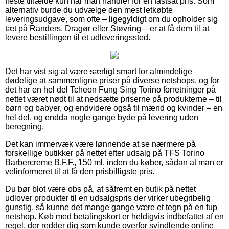
fleste tilfælde kun når man handler for en fastsat pris. Som
alternativ burde du udvælge den mest letkøbte
leveringsudgave, som ofte – ligegyldigt om du opholder sig
tæt på Randers, Dragør eller Støvring – er at få dem til at
levere bestillingen til et udleveringssted.
Det har vist sig at være særligt smart for almindelige
dødelige at sammenligne priser på diverse netshops, og for
det har en hel del Tcheon Fung Sing Torino forretninger på
nettet været nødt til at nedsætte priserne på produkterne – til
børn og babyer, og endvidere også til mænd og kvinder – en
hel del, og endda nogle gange byde på levering uden
beregning.
Det kan immervæk være lønnende at se nærmere på
forskellige butikker på nettet efter udsalg på TFS Torino
Barbercreme B.F.F., 150 ml. inden du køber, sådan at man er
velinformeret til at få den prisbilligste pris.
Du bør blot være obs på, at såfremt en butik på nettet
udlover produkter til en udsalgspris der virker ubegribelig
gunstig, så kunne det mange gange være et tegn på en fup
netshop. Køb med betalingskort er heldigvis indbefattet af en
regel, der redder dig som kunde overfor svindlende online