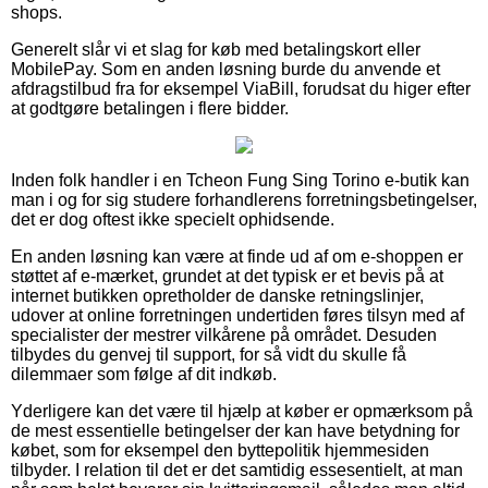
shops.
Generelt slår vi et slag for køb med betalingskort eller
MobilePay. Som en anden løsning burde du anvende et
afdragstilbud fra for eksempel ViaBill, forudsat du higer efter
at godtgøre betalingen i flere bidder.
Inden folk handler i en Tcheon Fung Sing Torino e-butik kan
man i og for sig studere forhandlerens forretningsbetingelser,
det er dog oftest ikke specielt ophidsende.
En anden løsning kan være at finde ud af om e-shoppen er
støttet af e-mærket, grundet at det typisk er et bevis på at
internet butikken opretholder de danske retningslinjer,
udover at online forretningen undertiden føres tilsyn med af
specialister der mestrer vilkårene på området. Desuden
tilbydes du genvej til support, for så vidt du skulle få
dilemmaer som følge af dit indkøb.
Yderligere kan det være til hjælp at køber er opmærksom på
de mest essentielle betingelser der kan have betydning for
købet, som for eksempel den byttepolitik hjemmesiden
tilbyder. I relation til det er det samtidig essesentielt, at man