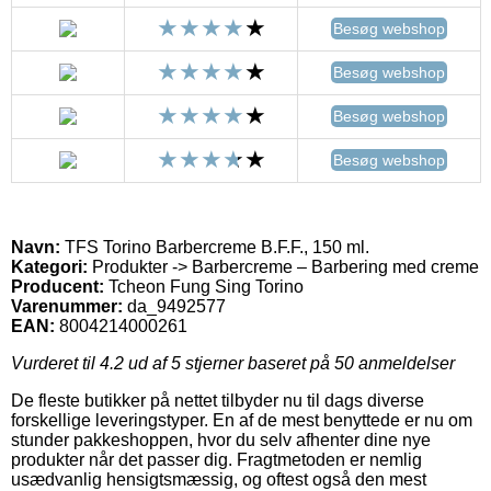
Besøg webshop
Besøg webshop
Besøg webshop
Besøg webshop
Navn:
TFS Torino Barbercreme B.F.F., 150 ml.
Kategori:
Produkter -> Barbercreme – Barbering med creme
Producent:
Tcheon Fung Sing Torino
Varenummer:
da_9492577
EAN:
8004214000261
Vurderet til
4.2
ud af 5 stjerner baseret på
50
anmeldelser
De fleste butikker på nettet tilbyder nu til dags diverse
forskellige leveringstyper. En af de mest benyttede er nu om
stunder pakkeshoppen, hvor du selv afhenter dine nye
produkter når det passer dig. Fragtmetoden er nemlig
usædvanlig hensigtsmæssig, og oftest også den mest