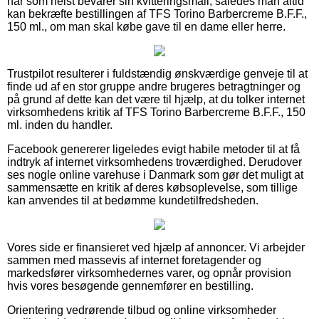
når som helst bevarer sin kvitteringsmail, således man altid
kan bekræfte bestillingen af TFS Torino Barbercreme B.F.F.,
150 ml., om man skal købe gave til en dame eller herre.
Trustpilot resulterer i fuldstændig ønskværdige genveje til at
finde ud af en stor gruppe andre brugeres betragtninger og
på grund af dette kan det være til hjælp, at du tolker internet
virksomhedens kritik af TFS Torino Barbercreme B.F.F., 150
ml. inden du handler.
Facebook genererer ligeledes evigt habile metoder til at få
indtryk af internet virksomhedens troværdighed. Derudover
ses nogle online varehuse i Danmark som gør det muligt at
sammensætte en kritik af deres købsoplevelse, som tillige
kan anvendes til at bedømme kundetilfredsheden.
Vores side er finansieret ved hjælp af annoncer. Vi arbejder
sammen med massevis af internet foretagender og
markedsfører virksomhedernes varer, og opnår provision
hvis vores besøgende gennemfører en bestilling.
Orientering vedrørende tilbud og online virksomheder