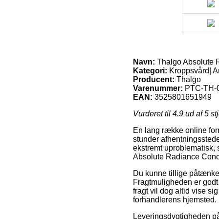
Navn:
Thalgo Absolute R
Kategori:
Kroppsvård| A
Producent:
Thalgo
Varenummer:
PTC-TH-
EAN:
3525801651949
Vurderet til
4.9
ud af 5 st
En lang række online for
stunder afhentningssteder
ekstremt uproblematisk, s
Absolute Radiance Conce
Du kunne tillige påtænke a
Fragtmuligheden er godt 
fragt vil dog altid vise 
forhandlerens hjemsted.
Leveringsdygtigheden på 