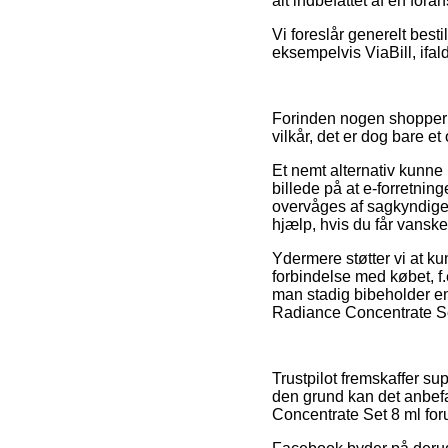
alt indbefattet af en fora
Vi foreslår generelt best
eksempelvis ViaBill, ifal
Forinden nogen shopper 
vilkår, det er dog bare et
Et nemt alternativ kunne
billede på at e-forretni
overvåges af sagkyndige
hjælp, hvis du får vanske
Ydermere støtter vi at k
forbindelse med købet, f
man stadig bibeholder en
Radiance Concentrate Set 
Trustpilot fremskaffer s
den grund kan det anbefa
Concentrate Set 8 ml foru