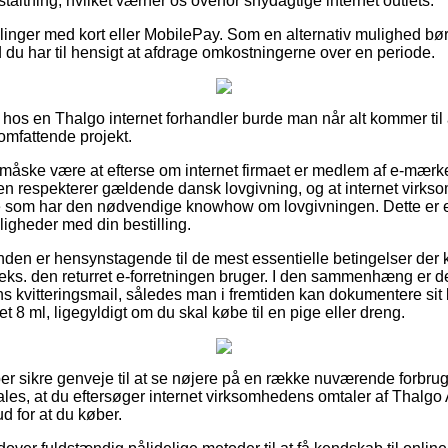
nstaltning, hvilket værner os overfor snydagtige internet outlets.
illinger med kort eller MobilePay. Som en alternativ mulighed bør 
d du har til hensigt at afdrage omkostningerne over en periode.
hos en Thalgo internet forhandler burde man når alt kommer ti
 omfattende projekt.
 måske være at efterse om internet firmaet er medlem af e-mærk
ngen respekterer gældende dansk lovgivning, og at internet vir
 som har den nødvendige knowhow om lovgivningen. Dette er en 
ligheder med din bestilling.
unden er hensynstagende til de mest essentielle betingelser de
.eks. den returret e-forretningen bruger. I den sammenhæng er de
s kvitteringsmail, således man i fremtiden kan dokumentere sit
8 ml, ligegyldigt om du skal købe til en pige eller dreng.
uper sikre genveje til at se nøjere på en række nuværende forb
les, at du eftersøger internet virksomhedens omtaler af Thalg
d for at du køber.