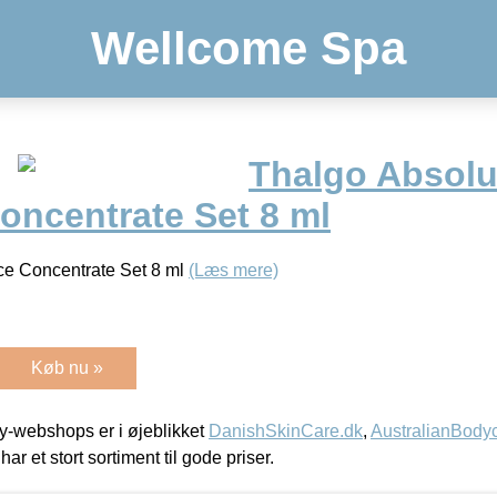
Wellcome Spa
Thalgo Absolu
oncentrate Set 8 ml
ce Concentrate Set 8 ml
(Læs mere)
Køb nu »
-webshops er i øjeblikket
DanishSkinCare.dk
,
AustralianBody
har et stort sortiment til gode priser.