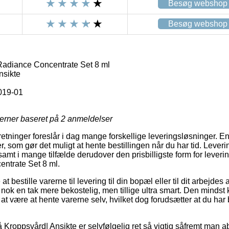
Besøg webshop
Besøg webshop
adiance Concentrate Set 8 ml
nsikte
019-01
jerner baseret på
2
anmeldelser
retninger foreslår i dag mange forskellige leveringsløsninger. E
, som gør det muligt at hente bestillingen når du har tid. Lever
amt i mange tilfælde derudover den prisbilligste form for lever
ntrate Set 8 ml.
t bestille varerne til levering til din bopæl eller til dit arbejdes
nok en tak mere bekostelig, men tillige ultra smart. Den mindst 
sig at være at hente varerne selv, hvilket dog forudsætter at du h
Kroppsvård| Ansikte er selvfølgelig ret så vigtig såfremt man a