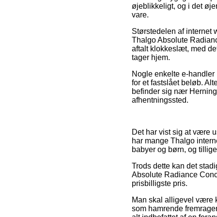
øjeblikkeligt, og i det ø
vare.
Størstedelen af internet
Thalgo Absolute Radiance
aftalt klokkeslæt, med det
tager hjem.
Nogle enkelte e-handler i
for et fastslået beløb. A
befinder sig nær Herning, 
afhentningssted.
Det har vist sig at være 
har mange Thalgo interne
babyer og børn, og tilli
Trods dette kan det stadi
Absolute Radiance Concen
prisbilligste pris.
Man skal alligevel være kl
som hamrende fremragende