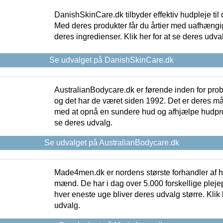
DanishSkinCare.dk tilbyder effektiv hudpleje til
Med deres produkter får du årtier med uafhængi
deres ingredienser. Klik her for at se deres udva
Se udvalget på DanishSkinCare.dk
AustralianBodycare.dk er førende inden for pr
og det har de været siden 1992. Det er deres m
med at opnå en sundere hud og afhjælpe hudprob
se deres udvalg.
Se udvalget på AustralianBodycare.dk
Made4men.dk er nordens største forhandler af hu
mænd. De har i dag over 5.000 forskellige pleje
hver eneste uge bliver deres udvalg større. Klik 
udvalg.