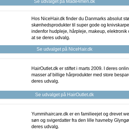
Se udvalget på Made4men.dk
Hos NiceHair.dk finder du Danmarks absolut stø
skønhedsprodukter til super gode og knivskarpe 
indenfor hudpleje, hårpleje, makeup, elektronik 
at se deres udvalg.
Se udvalget på NiceHair.dk
HairOutlet.dk er stiftet i marts 2009. I deres onl
masser af billige hårprodukter med store besparel
deres udvalg.
Se udvalget på HairOutlet.dk
Yummihaircare.dk er en familieejet og drevet we
søn og svigerdatter fra den lille havneby Glyngøre
deres udvalg.