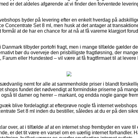
jemed er det aldeles afgørende at vi finder den forventede leverin
 webshops byder på levering efter en enkelt hverdag på adskilli
 Concentrate Set 8 ml, men husk at det antager at transaktionen
 formål at de har en chance for at nå at få varerne klargjort forud
 Danmark tilbyder portofri fragt, men i mange tilfælde gælder d
lternativt bør du overveje den prisbilligste fragtløsning, der m
Farum eller Hundested – vil være at få fragtfirmaet til at levere b
usædvanlig nemt for alle at sammenholde priser i blandt forskellig
t shops fundet det nødvendigt at formindske priserne på mange 
ge også til damer og herrer – markant, og endda nogle gange frem
gvæk blive fordelagtigt at efterprøve nogle få internet webshops 
trate Set 8 ml inden du bestiller, således at du er på den sikr
ar over, at i tilfælde af at en internet shop frembyder en vare ti
, er det tit være en varsel om en uærlig internet forhandler. H