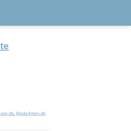
te
care.dk
,
Made4men.dk