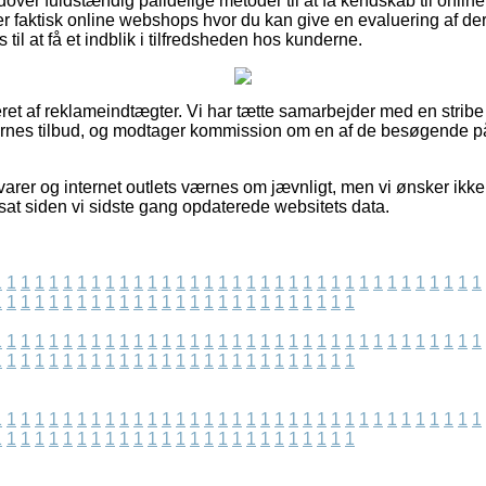
ver fuldstændig pålidelige metoder til at få kendskab til online
der faktisk online webshops hvor du kan give en evaluering af d
til at få et indblik i tilfredsheden hos kunderne.
ret af reklameindtægter. Vi har tætte samarbejder med en stribe
nes tilbud, og modtager kommission om en af de besøgende på
arer og internet outlets værnes om jævnligt, men vi ønsker ikke 
sat siden vi sidste gang opdaterede websitets data.
1
1
1
1
1
1
1
1
1
1
1
1
1
1
1
1
1
1
1
1
1
1
1
1
1
1
1
1
1
1
1
1
1
1
1
1
1
1
1
1
1
1
1
1
1
1
1
1
1
1
1
1
1
1
1
1
1
1
1
1
1
1
1
1
1
1
1
1
1
1
1
1
1
1
1
1
1
1
1
1
1
1
1
1
1
1
1
1
1
1
1
1
1
1
1
1
1
1
1
1
1
1
1
1
1
1
1
1
1
1
1
1
1
1
1
1
1
1
1
1
1
1
1
1
1
1
1
1
1
1
1
1
1
1
1
1
1
1
1
1
1
1
1
1
1
1
1
1
1
1
1
1
1
1
1
1
1
1
1
1
1
1
1
1
1
1
1
1
1
1
1
1
1
1
1
1
1
1
1
1
1
1
1