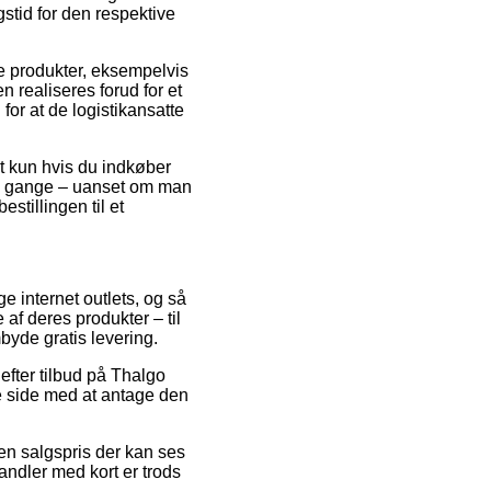
gstid for den respektive
ge produkter, eksempelvis
 realiseres forud for et
 for at de logistikansatte
et kun hvis du indkøber
ange gange – uanset om man
estillingen til et
e internet outlets, og så
af deres produkter – til
byde gratis levering.
efter tilbud på Thalgo
e side med at antage den
l en salgspris der kan ses
andler med kort er trods