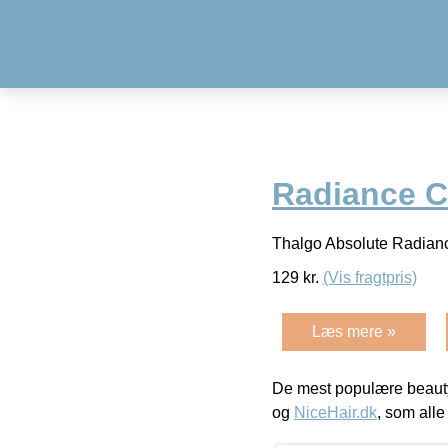
Radiance C
Thalgo Absolute Radian
129
kr.
(Vis fragtpris)
Læs mere »
De mest populære beauty
og
NiceHair.dk
, som alle 