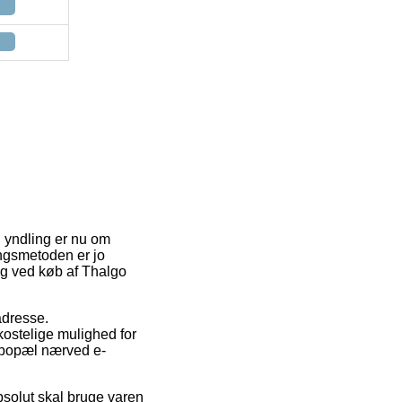
n yndling er nu om
ingsmetoden er jo
ing ved køb af Thalgo
 adresse.
kostelige mulighed for
ar bopæl nærved e-
bsolut skal bruge varen