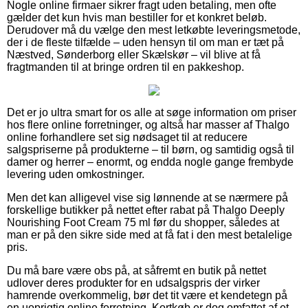
Nogle online firmaer sikrer fragt uden betaling, men ofte
gælder det kun hvis man bestiller for et konkret beløb.
Derudover må du vælge den mest letkøbte leveringsmetode,
der i de fleste tilfælde – uden hensyn til om man er tæt på
Næstved, Sønderborg eller Skælskør – vil blive at få
fragtmanden til at bringe ordren til en pakkeshop.
Det er jo ultra smart for os alle at søge information om priser
hos flere online forretninger, og altså har masser af Thalgo
online forhandlere set sig nødsaget til at reducere
salgspriserne på produkterne – til børn, og samtidig også til
damer og herrer – enormt, og endda nogle gange frembyde
levering uden omkostninger.
Men det kan alligevel vise sig lønnende at se nærmere på
forskellige butikker på nettet efter rabat på Thalgo Deeply
Nourishing Foot Cream 75 ml før du shopper, således at
man er på den sikre side med at få fat i den mest betalelige
pris.
Du må bare være obs på, at såfremt en butik på nettet
udlover deres produkter for en udsalgspris der virker
hamrende overkommelig, bør det tit være et kendetegn på
en uoprigtig online forretning. Kortkøb er dog omfattet af et