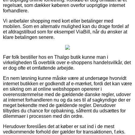
regelsæt, som dækker køberen overfor uoprigtige internet
forhandlere.
Vi anbefaler shopping med kort eller betalinger med
mobilen. Som en alternativ mulighed kan du drage fordel af
et afdragstilbud som for eksempel ViaBill, når du ønsker at
klare betalingen senere.
Før folk bestiller hos en Thalgo butik kunne man i
virkeligheden få overblik over e-shoppens handelsvilkår, det
er dog ofte et omfattende arbejde.
En nem løsning kunne måske være at undersøge hvorvidt
internet butikken er godkendt af e-mærket, fordi det kan være
en sikring om at online webshoppen opererer i
overensstemmelse med de gældende danske regler, udover
at internet forhandleren nu og da ses til af sagkyndige der er
meget bekendte med de gældende regler. Derudover
tilbydes du chance for opbakning, såfremt du udsættes for
dilemmaer i processen med din ordre.
Herudover foreslåes det at køber er sat ind i de mest
vedkommende forhold der gælder for transaktionen, f.eks.