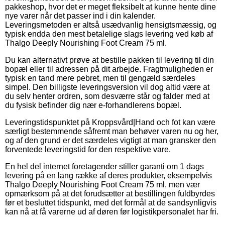
pakkeshop, hvor det er meget fleksibelt at kunne hente dine
nye varer når det passer ind i din kalender.
Leveringsmetoden er altså usædvanlig hensigtsmæssig, og
typisk endda den mest betalelige slags levering ved køb af
Thalgo Deeply Nourishing Foot Cream 75 ml.
Du kan alternativt prøve at bestille pakken til levering til din
bopæl eller til adressen på dit arbejde. Fragtmuligheden er
typisk en tand mere pebret, men til gengæld særdeles
simpel. Den billigste leveringsversion vil dog altid være at
du selv henter ordren, som desværre står og falder med at
du fysisk befinder dig nær e-forhandlerens bopæl.
Leveringstidspunktet på Kroppsvård|Hand och fot kan være
særligt bestemmende såfremt man behøver varen nu og her,
og af den grund er det særdeles vigtigt at man gransker den
forventede leveringstid for den respektive vare.
En hel del internet foretagender stiller garanti om 1 dags
levering på en lang række af deres produkter, eksempelvis
Thalgo Deeply Nourishing Foot Cream 75 ml, men vær
opmærksom på at det forudsætter at bestillingen fuldbyrdes
før et besluttet tidspunkt, med det formål at de sandsynligvis
kan nå at få varerne ud af døren før logistikpersonalet har fri.