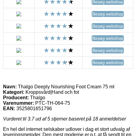
Besøg webshop
Besøg webshop
Besøg webshop
Besøg webshop
Besøg webshop
Besøg webshop
Navn:
Thalgo Deeply Nourishing Foot Cream 75 ml
Kategori:
Kroppsvård|Hand och fot
Producent:
Thalgo
Varenummer:
PTC-TH-064-75
EAN:
3525801651796
Vurderet til
3.7
ud af 5 stjerner baseret på
18
anmeldelser
En hel del internet selskaber udlover i dag et stort udvalg af
leveringsmetoder. Den mest moderne er p.t. at få sendt til en