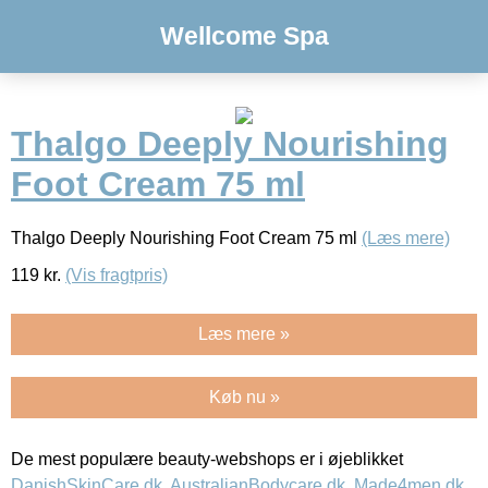
Wellcome Spa
Thalgo Deeply Nourishing
Foot Cream 75 ml
Thalgo Deeply Nourishing Foot Cream 75 ml
(Læs mere)
119
kr.
(Vis fragtpris)
Læs mere »
Køb nu »
De mest populære beauty-webshops er i øjeblikket
DanishSkinCare.dk
,
AustralianBodycare.dk
,
Made4men.dk