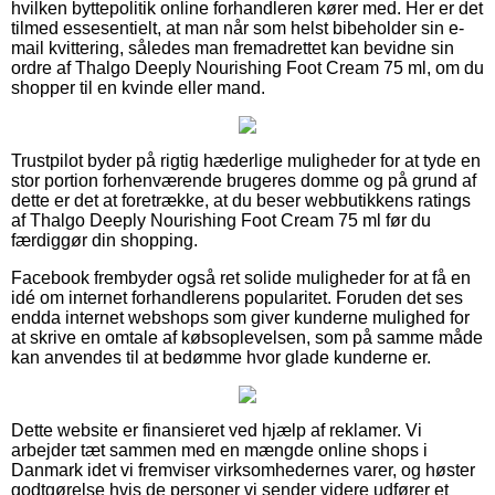
hvilken byttepolitik online forhandleren kører med. Her er det
tilmed essesentielt, at man når som helst bibeholder sin e-
mail kvittering, således man fremadrettet kan bevidne sin
ordre af Thalgo Deeply Nourishing Foot Cream 75 ml, om du
shopper til en kvinde eller mand.
Trustpilot byder på rigtig hæderlige muligheder for at tyde en
stor portion forhenværende brugeres domme og på grund af
dette er det at foretrække, at du beser webbutikkens ratings
af Thalgo Deeply Nourishing Foot Cream 75 ml før du
færdiggør din shopping.
Facebook frembyder også ret solide muligheder for at få en
idé om internet forhandlerens popularitet. Foruden det ses
endda internet webshops som giver kunderne mulighed for
at skrive en omtale af købsoplevelsen, som på samme måde
kan anvendes til at bedømme hvor glade kunderne er.
Dette website er finansieret ved hjælp af reklamer. Vi
arbejder tæt sammen med en mængde online shops i
Danmark idet vi fremviser virksomhedernes varer, og høster
godtgørelse hvis de personer vi sender videre udfører et