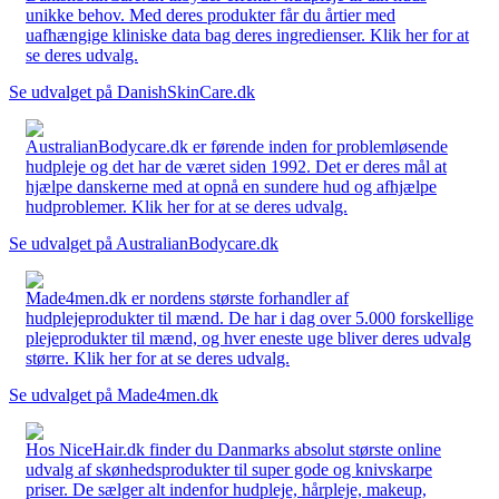
unikke behov. Med deres produkter får du årtier med
uafhængige kliniske data bag deres ingredienser. Klik her for at
se deres udvalg.
Se udvalget på DanishSkinCare.dk
AustralianBodycare.dk er førende inden for problemløsende
hudpleje og det har de været siden 1992. Det er deres mål at
hjælpe danskerne med at opnå en sundere hud og afhjælpe
hudproblemer. Klik her for at se deres udvalg.
Se udvalget på AustralianBodycare.dk
Made4men.dk er nordens største forhandler af
hudplejeprodukter til mænd. De har i dag over 5.000 forskellige
plejeprodukter til mænd, og hver eneste uge bliver deres udvalg
større. Klik her for at se deres udvalg.
Se udvalget på Made4men.dk
Hos NiceHair.dk finder du Danmarks absolut største online
udvalg af skønhedsprodukter til super gode og knivskarpe
priser. De sælger alt indenfor hudpleje, hårpleje, makeup,