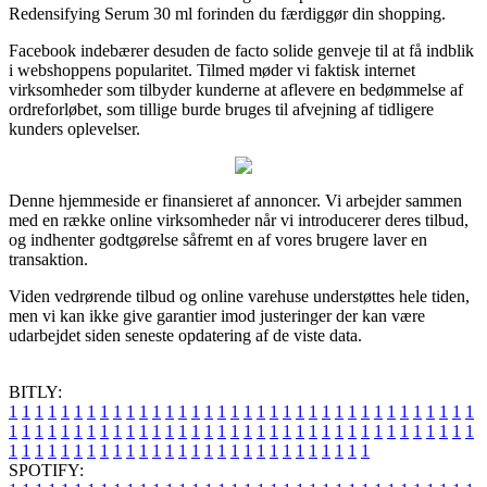
Redensifying Serum 30 ml forinden du færdiggør din shopping.
Facebook indebærer desuden de facto solide genveje til at få indblik
i webshoppens popularitet. Tilmed møder vi faktisk internet
virksomheder som tilbyder kunderne at aflevere en bedømmelse af
ordreforløbet, som tillige burde bruges til afvejning af tidligere
kunders oplevelser.
Denne hjemmeside er finansieret af annoncer. Vi arbejder sammen
med en række online virksomheder når vi introducerer deres tilbud,
og indhenter godtgørelse såfremt en af vores brugere laver en
transaktion.
Viden vedrørende tilbud og online varehuse understøttes hele tiden,
men vi kan ikke give garantier imod justeringer der kan være
udarbejdet siden seneste opdatering af de viste data.
BITLY:
1
1
1
1
1
1
1
1
1
1
1
1
1
1
1
1
1
1
1
1
1
1
1
1
1
1
1
1
1
1
1
1
1
1
1
1
1
1
1
1
1
1
1
1
1
1
1
1
1
1
1
1
1
1
1
1
1
1
1
1
1
1
1
1
1
1
1
1
1
1
1
1
1
1
1
1
1
1
1
1
1
1
1
1
1
1
1
1
1
1
1
1
1
1
1
1
1
1
1
1
SPOTIFY: