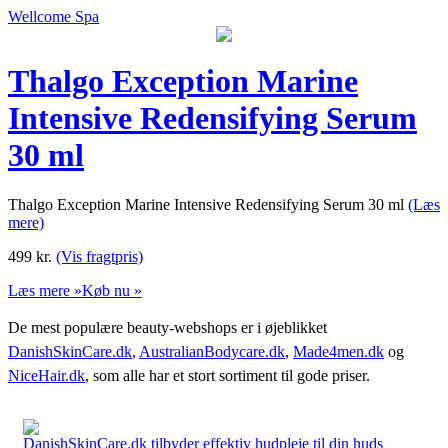
Wellcome Spa
Thalgo Exception Marine
Intensive Redensifying Serum
30 ml
Thalgo Exception Marine Intensive Redensifying Serum 30 ml
(Læs
mere)
499
kr.
(Vis fragtpris)
Læs mere »
Køb nu »
De mest populære beauty-webshops er i øjeblikket
DanishSkinCare.dk
,
AustralianBodycare.dk
,
Made4men.dk
og
NiceHair.dk
, som alle har et stort sortiment til gode priser.
DanishSkinCare.dk tilbyder effektiv hudpleje til din huds