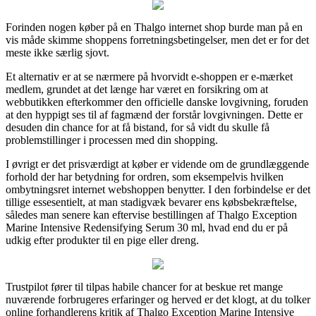
Forinden nogen køber på en Thalgo internet shop burde man på en
vis måde skimme shoppens forretningsbetingelser, men det er for det
meste ikke særlig sjovt.
Et alternativ er at se nærmere på hvorvidt e-shoppen er e-mærket
medlem, grundet at det længe har været en forsikring om at
webbutikken efterkommer den officielle danske lovgivning, foruden
at den hyppigt ses til af fagmænd der forstår lovgivningen. Dette er
desuden din chance for at få bistand, for så vidt du skulle få
problemstillinger i processen med din shopping.
I øvrigt er det prisværdigt at køber er vidende om de grundlæggende
forhold der har betydning for ordren, som eksempelvis hvilken
ombytningsret internet webshoppen benytter. I den forbindelse er det
tillige essesentielt, at man stadigvæk bevarer ens købsbekræftelse,
således man senere kan eftervise bestillingen af Thalgo Exception
Marine Intensive Redensifying Serum 30 ml, hvad end du er på
udkig efter produkter til en pige eller dreng.
Trustpilot fører til tilpas habile chancer for at beskue ret mange
nuværende forbrugeres erfaringer og herved er det klogt, at du tolker
online forhandlerens kritik af Thalgo Exception Marine Intensive