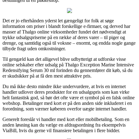
bestillingen til en pakkeshop.
Det er jo efterhånden yderst let gængeligt for folk at søge
information om priser i blandt forskellige e-firmaer, og derved har
masser af Thalgo online virksomheder fundet det nødvendigt at
trykke udsalgspriserne på en række af deres varer – til piger og
drenge, og samtidig også til voksne – enormt, og endda nogle gange
tilbyde fragt uden omkostninger.
Til gengæld kan det alligevel blive udbytterigt at udforske visse
online selskaber efter udsalg på Thalgo Exception Marine Intensive
Redensifying Serum 30 ml forinden du gennemfører dit køb, så du
er skudsikker på at få den mest attraktive pris.
Du må ikke desto mindre ikke undervurdere, at hvis en internet
handler udlover deres produkter for en udsalgspris som kan virke
helt fantastisk god, så bør det ofte være et symbol på en falsk online
webshop. Betalinger med kort er på den anden side inkluderet i en
forordning, som værner køberen overfor uægte internet handler.
Generelt foreslår vi handler med kort eller mobilbetaling. Som en
anden løsning kan du vælge en afdragsordning fra eksempelvis
ViaBill, hvis du gerne vil finansiere betalingen i flere bidder.