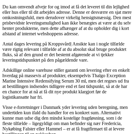
Du kan omvendt afveje for og imod at få det leveret til din lejlighed
eller hus eller til dit arbejdes adresse. Denne er desværre en sjat mere
omkostningsfuld, men derudover virkelig hensigtsmæssig. Den mest
prisbevidste leveringsmulighed kan ikke benægtes at være at du selv
henter produkterne, men dette afhænger af at du opholder dig i kort
afstand af internet webshoppens adresse.
Antal dages levering på Kroppsvård| Ansikte kan i nogle tilfælde
være rigtig relevant i tilfælde af at du absolut skal bruge produktet
fluks, så af den grund er det bestemt afgørende at vi tjekker
leveringstidspunktet på den pågældende vare.
Adskillige online varehuse stiller garanti om levering efter en enkelt
hverdag på massevis af produkter, eksempelvis Thalgo Exception
Marine Intensive Redensifying Serum 30 ml, men det regnes ud fra
at bestillingen indsendes tidligere end et fast tidspunkt, så at de har
en chance for at nå at få dit nye produkt klargjort før de
logistikansatte har fri.
Visse e-forretninger i Danmark yder levering uden beregning, men
undertiden kun ifald du handler for en konkret sum. Alternativt
kunne man udse dig den mindst kostelige fragtløsning, som i de
fleste tilfælde – ligegyldigt om man befinder sig nær Fredericia,
Nykøbing Falster eller Hammel – er at få fragtfirmaet til at levere