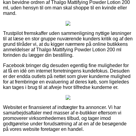
kan bevidne ordren af Thalgo Mattifying Powder Lotion 200
ml, uden hensyn til om man skal shoppe til en kvinde eller
mand.
Trustpilot fremskaffer uden sammenligning nyttige løsninger
til at læse en stor gruppe nuværende kunders kritik og af den
grund tilråder vi, at du kigger nærmere på online butikkens
anmeldelser af Thalgo Mattifying Powder Lotion 200 ml
forinden du lægger din bestilling.
Facebook bringer dig desuden egentlig fine muligheder for
at få en idé om internet forretningens kundefokus. Desuden
er der endda outlets på nettet som giver kunderne mulighed
for at frembringe en evaluering af deres køb, som ligeledes
kan tages i brug til at afveje hvor tilfredse kunderne er.
Websitet er finansieret af indtægter fra annoncer. Vi har
samarbejdsaftaler med masser af e-butikker eftersom vi
promoverer virksomhedernes tilbud, og tager imod
godtgørelse under forudsætning af at en af de besøgende
på vores website foretager en handel.