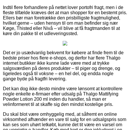
Indtil flere forhandlere på nettet lover portofri fragt, men i de
fleste tilfælde kræves det at man shopper for en bestemt pris.
Ellers bør man foretrække den prisbilligste fragtmulighed,
hvilket gerne – uden hensyn til om man befinder sig nær
Køge, Thisted eller Nivå – vil blive at få fragtmanden til at
køre din pakke til et udleveringssted.
Det er jo usædvanlig bekvemt for købere at finde frem til de
bedste priser hos flere e-shops, og derfor har flere Thalgo
internet butikker ikke kunne lade være med at trykke
salgsværdien på deres produkter – til piger og drenge, og
ligeledes også til voksne – en hel del, og endda nogle
gange byde på fragtfri levering.
Det kan dog ikke desto mindre være lønsomt at kontrollere
nogle enkelte e-firmaer efter udsalg på Thalgo Mattifying
Powder Lotion 200 ml inden du handler, så man er
velinformeret til at skaffe sig den mindst kostelige pris.
Du skal blot være omhyggelig med, at såfremt en online
virksomhed afhænder en vare til salg for en udsalgspris som
kan ses som uhørt letkøbt, kunne det tit være en varsel om
en uoprigtig e-handler. Køb med kort er dog inkluderet i en