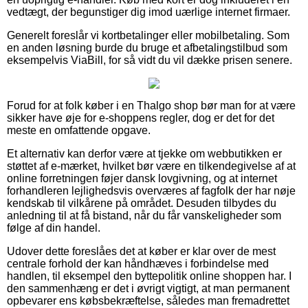
vedtægt, der begunstiger dig imod uærlige internet firmaer.
Generelt foreslår vi kortbetalinger eller mobilbetaling. Som
en anden løsning burde du bruge et afbetalingstilbud som
eksempelvis ViaBill, for så vidt du vil dække prisen senere.
Forud for at folk køber i en Thalgo shop bør man for at være
sikker have øje for e-shoppens regler, dog er det for det
meste en omfattende opgave.
Et alternativ kan derfor være at tjekke om webbutikken er
støttet af e-mærket, hvilket bør være en tilkendegivelse af at
online forretningen føjer dansk lovgivning, og at internet
forhandleren lejlighedsvis overværes af fagfolk der har nøje
kendskab til vilkårene på området. Desuden tilbydes du
anledning til at få bistand, når du får vanskeligheder som
følge af din handel.
Udover dette foreslåes det at køber er klar over de mest
centrale forhold der kan håndhæves i forbindelse med
handlen, til eksempel den byttepolitik online shoppen har. I
den sammenhæng er det i øvrigt vigtigt, at man permanent
opbevarer ens købsbekræftelse, således man fremadrettet