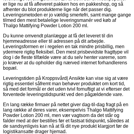
er lige nu at få afleveret pakken hos en pakkeshop, og så
afhenter du blot produkterne lige når det passer dig.
Leveringsmetoden er jo vældig smertefri, samt mange gange
tilmed den mest betalelige leveringsmanér ved køb af
Thalgo Mattifying Powder Lotion 200 ml.
Du kunne omvendt planlægge at få det leveret til din
hjemmeadresse eller til adressen på dit arbejde.
Leveringsformen er i regelen en tak mindre prisbillig, men
ydermere rigtig fleksibel. Den mest prisbevidste fragttype vil
dog i de fleste tilfælde være at du selv henter varerne, som
jo kræver at du opholder dig nærved internet forhandlerens
bopæl.
Leveringstiden på Kroppsvård| Ansikte kan vise sig at være
rigtig essentiel såfremt man behøver produktet om kort tid,
så med det formål er det uden tvivl fornuftigt at vi efterser det
forventede leveringstidspunkt ved den pågældende vare.
En lang række firmaer på nettet giver dag-til-dag fragt på en
lang række af deres varer, eksempelvis Thalgo Mattifying
Powder Lotion 200 ml, men vær vagtsom da det står og
falder med at der bestilles før et fastsat tidspunkt, således at
de sandsynligvis kan nå at få dit nye produkt klargjort før de
logistikansatte drager hjemad.