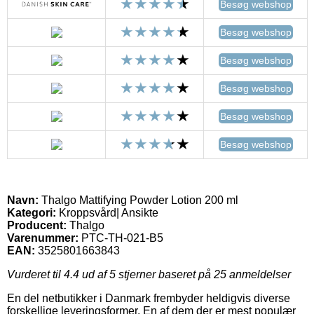
Besøg webshop
Besøg webshop
Besøg webshop
Besøg webshop
Besøg webshop
Besøg webshop
Navn:
Thalgo Mattifying Powder Lotion 200 ml
Kategori:
Kroppsvård| Ansikte
Producent:
Thalgo
Varenummer:
PTC-TH-021-B5
EAN:
3525801663843
Vurderet til
4.4
ud af 5 stjerner baseret på
25
anmeldelser
En del netbutikker i Danmark frembyder heldigvis diverse
forskellige leveringsformer. En af dem der er mest populær