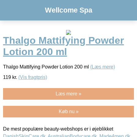
Wellcome Spa
Thalgo Mattifying Powder
Lotion 200 ml
Thalgo Mattifying Powder Lotion 200 ml
(Læs mere)
119
kr.
(Vis fragtpris)
Læs mere »
Køb nu »
De mest populære beauty-webshops er i øjeblikket
DanishSkinCare.dk
,
AustralianBodycare.dk
,
Made4men.dk