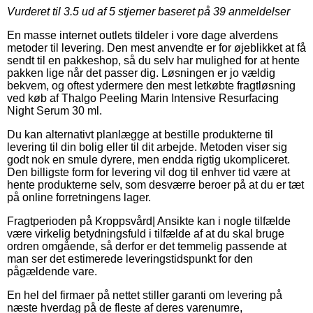
Vurderet til
3.5
ud af 5 stjerner baseret på
39
anmeldelser
En masse internet outlets tildeler i vore dage alverdens
metoder til levering. Den mest anvendte er for øjeblikket at få
sendt til en pakkeshop, så du selv har mulighed for at hente
pakken lige når det passer dig. Løsningen er jo vældig
bekvem, og oftest ydermere den mest letkøbte fragtløsning
ved køb af Thalgo Peeling Marin Intensive Resurfacing
Night Serum 30 ml.
Du kan alternativt planlægge at bestille produkterne til
levering til din bolig eller til dit arbejde. Metoden viser sig
godt nok en smule dyrere, men endda rigtig ukompliceret.
Den billigste form for levering vil dog til enhver tid være at
hente produkterne selv, som desværre beroer på at du er tæt
på online forretningens lager.
Fragtperioden på Kroppsvård| Ansikte kan i nogle tilfælde
være virkelig betydningsfuld i tilfælde af at du skal bruge
ordren omgående, så derfor er det temmelig passende at
man ser det estimerede leveringstidspunkt for den
pågældende vare.
En hel del firmaer på nettet stiller garanti om levering på
næste hverdag på de fleste af deres varenumre,