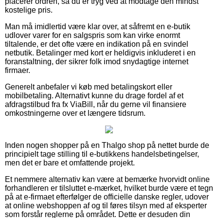
placerer ordren, så du er tryg ved at modtage den mindst
kostelige pris.
Man må imidlertid være klar over, at såfremt en e-butik
udlover varer for en salgspris som kan virke enormt
tiltalende, er det ofte være en indikation på en svindel
netbutik. Betalinger med kort er heldigvis inkluderet i en
foranstaltning, der sikrer folk imod snydagtige internet
firmaer.
Generelt anbefaler vi køb med betalingskort eller
mobilbetaling. Alternativt kunne du drage fordel af et
afdragstilbud fra fx ViaBill, når du gerne vil finansiere
omkostningerne over et længere tidsrum.
Inden nogen shopper på en Thalgo shop på nettet burde de
principielt tage stilling til e-butikkens handelsbetingelser,
men det er bare et omfattende projekt.
Et nemmere alternativ kan være at bemærke hvorvidt online
forhandleren er tilsluttet e-mærket, hvilket burde være et tegn
på at e-firmaet efterfølger de officielle danske regler, udover
at online webshoppen af og til føres tilsyn med af eksperter
som forstår reglerne på området. Dette er desuden din