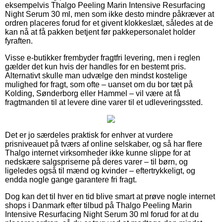
eksempelvis Thalgo Peeling Marin Intensive Resurfacing
Night Serum 30 ml, men som ikke desto mindre påkræver at
ordren placeres forud for et givent klokkeslæt, således at de
kan nå at få pakken betjent før pakkepersonalet holder
fyraften.
Visse e-butikker frembyder fragtfri levering, men i reglen
gælder det kun hvis der handles for en bestemt pris.
Alternativt skulle man udvælge den mindst kostelige
mulighed for fragt, som ofte – uanset om du bor tæt på
Kolding, Sønderborg eller Hammel – vil være at få
fragtmanden til at levere dine varer til et udleveringssted.
Det er jo særdeles praktisk for enhver at vurdere
prisniveauet på tværs af online selskaber, og så har flere
Thalgo internet virksomheder ikke kunne slippe for at
nedskære salgspriserne på deres varer – til børn, og
ligeledes også til mænd og kvinder – eftertrykkeligt, og
endda nogle gange garantere fri fragt.
Dog kan det til hver en tid blive smart at prøve nogle internet
shops i Danmark efter tilbud på Thalgo Peeling Marin
Intensive Resurfacing Night Serum 30 ml forud for at du