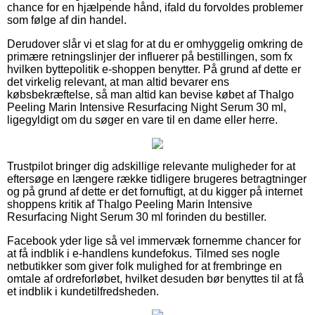
chance for en hjælpende hånd, ifald du forvoldes problemer
som følge af din handel.
Derudover slår vi et slag for at du er omhyggelig omkring de
primære retningslinjer der influerer på bestillingen, som fx
hvilken byttepolitik e-shoppen benytter. På grund af dette er
det virkelig relevant, at man altid bevarer ens
købsbekræftelse, så man altid kan bevise købet af Thalgo
Peeling Marin Intensive Resurfacing Night Serum 30 ml,
ligegyldigt om du søger en vare til en dame eller herre.
Trustpilot bringer dig adskillige relevante muligheder for at
eftersøge en længere række tidligere brugeres betragtninger
og på grund af dette er det fornuftigt, at du kigger på internet
shoppens kritik af Thalgo Peeling Marin Intensive
Resurfacing Night Serum 30 ml forinden du bestiller.
Facebook yder lige så vel immervæk fornemme chancer for
at få indblik i e-handlens kundefokus. Tilmed ses nogle
netbutikker som giver folk mulighed for at frembringe en
omtale af ordreforløbet, hvilket desuden bør benyttes til at få
et indblik i kundetilfredsheden.