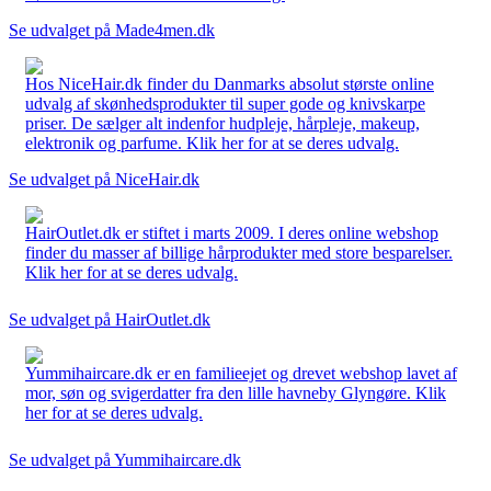
Se udvalget på Made4men.dk
Hos NiceHair.dk finder du Danmarks absolut største online
udvalg af skønhedsprodukter til super gode og knivskarpe
priser. De sælger alt indenfor hudpleje, hårpleje, makeup,
elektronik og parfume. Klik her for at se deres udvalg.
Se udvalget på NiceHair.dk
HairOutlet.dk er stiftet i marts 2009. I deres online webshop
finder du masser af billige hårprodukter med store besparelser.
Klik her for at se deres udvalg.
Se udvalget på HairOutlet.dk
Yummihaircare.dk er en familieejet og drevet webshop lavet af
mor, søn og svigerdatter fra den lille havneby Glyngøre. Klik
her for at se deres udvalg.
Se udvalget på Yummihaircare.dk