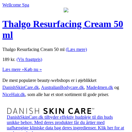
Wellcome Spa
Thalgo Resurfacing Cream 50
ml
Thalgo Resurfacing Cream 50 ml
(Læs mere)
189
kr.
(Vis fragtpris)
Læs mere »
Køb nu »
De mest populære beauty-webshops er i øjeblikket
DanishSkinCare.dk
,
AustralianBodycare.dk
,
Made4men.dk
og
NiceHair.dk
, som alle har et stort sortiment til gode priser.
DanishSkinCare.dk tilbyder effektiv hudpleje til din huds
unikke behov. Med deres produkter får du årtier med
uafhængige kliniske data bag deres ingredienser. Klik her for at