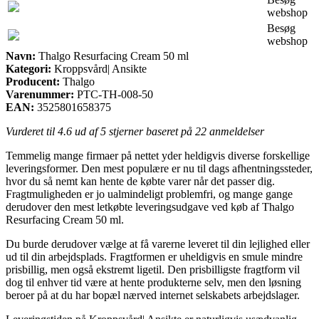
webshop
Besøg
webshop
Navn:
Thalgo Resurfacing Cream 50 ml
Kategori:
Kroppsvård| Ansikte
Producent:
Thalgo
Varenummer:
PTC-TH-008-50
EAN:
3525801658375
Vurderet til
4.6
ud af 5 stjerner baseret på
22
anmeldelser
Temmelig mange firmaer på nettet yder heldigvis diverse forskellige
leveringsformer. Den mest populære er nu til dags afhentningssteder,
hvor du så nemt kan hente de købte varer når det passer dig.
Fragtmuligheden er jo ualmindeligt problemfri, og mange gange
derudover den mest letkøbte leveringsudgave ved køb af Thalgo
Resurfacing Cream 50 ml.
Du burde derudover vælge at få varerne leveret til din lejlighed eller
ud til din arbejdsplads. Fragtformen er uheldigvis en smule mindre
prisbillig, men også ekstremt ligetil. Den prisbilligste fragtform vil
dog til enhver tid være at hente produkterne selv, men den løsning
beroer på at du har bopæl nærved internet selskabets arbejdslager.