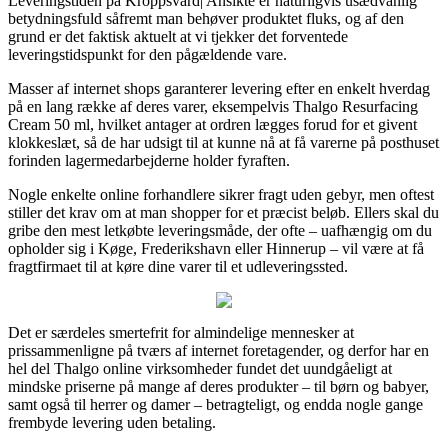
Leveringstiden på Kroppsvård| Ansikte er naturligvis usædvanlig
betydningsfuld såfremt man behøver produktet fluks, og af den
grund er det faktisk aktuelt at vi tjekker det forventede
leveringstidspunkt for den pågældende vare.
Masser af internet shops garanterer levering efter en enkelt hverdag
på en lang række af deres varer, eksempelvis Thalgo Resurfacing
Cream 50 ml, hvilket antager at ordren lægges forud for et givent
klokkeslæt, så de har udsigt til at kunne nå at få varerne på posthuset
forinden lagermedarbejderne holder fyraften.
Nogle enkelte online forhandlere sikrer fragt uden gebyr, men oftest
stiller det krav om at man shopper for et præcist beløb. Ellers skal du
gribe den mest letkøbte leveringsmåde, der ofte – uafhængig om du
opholder sig i Køge, Frederikshavn eller Hinnerup – vil være at få
fragtfirmaet til at køre dine varer til et udleveringssted.
Det er særdeles smertefrit for almindelige mennesker at
prissammenligne på tværs af internet foretagender, og derfor har en
hel del Thalgo online virksomheder fundet det uundgåeligt at
mindske priserne på mange af deres produkter – til børn og babyer,
samt også til herrer og damer – betragteligt, og endda nogle gange
frembyde levering uden betaling.