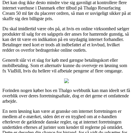
Det kan dog ikke desto mindre vise sig gavnligt at kontrollere flere
internet varehuse i Danmark efter tilbud på Thalgo Resurfacing
Cream 50 ml før du placerer ordren, så man er usvigeligt sikker på at
skaffe sig den billigste pris.
Du skal imidlertid være obs på, at hvis en online virksomhed sælger
produkter til salg for en salgspris der anses for hamrende gunstig, så
kan det tit være en indikation på en snydagtig internet forhandler.
Betalinger med kort er trods alt indbefattet af et lovbud, hvilket
redder os overfor bedrageriske online outlets.
Generelt slår vi et slag for køb med gængse betalingskort eller
mobilbetaling. Som et alternativ kunne du overveje en løsning som
fx ViaBill, hvis du hellere vil afbetale pengene af flere omgange.
Forinden nogen køber hos en Thalgo webbutik kan man ideelt set få
overblik over deres forretningsaftale, dog er det gerne et omfattende
arbejde.
En nem løsning kan være at granske om internet forretningen er
medlem af e-mærket, siden det er en tryghed om at e-handlen
efterlever de gældende danske regler, og at internet forretningen
undertiden efterses af jurister som kender til reglerne på området.
Dette er desuden din chance for bistand, for så vidt du udsættes for