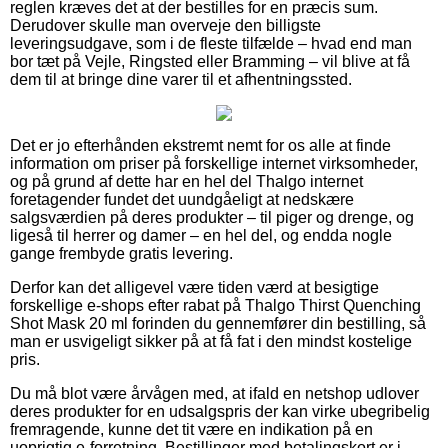
reglen kræves det at der bestilles for en præcis sum.
Derudover skulle man overveje den billigste
leveringsudgave, som i de fleste tilfælde – hvad end man
bor tæt på Vejle, Ringsted eller Bramming – vil blive at få
dem til at bringe dine varer til et afhentningssted.
Det er jo efterhånden ekstremt nemt for os alle at finde
information om priser på forskellige internet virksomheder,
og på grund af dette har en hel del Thalgo internet
foretagender fundet det uundgåeligt at nedskære
salgsværdien på deres produkter – til piger og drenge, og
ligeså til herrer og damer – en hel del, og endda nogle
gange frembyde gratis levering.
Derfor kan det alligevel være tiden værd at besigtige
forskellige e-shops efter rabat på Thalgo Thirst Quenching
Shot Mask 20 ml forinden du gennemfører din bestilling, så
man er usvigeligt sikker på at få fat i den mindst kostelige
pris.
Du må blot være årvågen med, at ifald en netshop udlover
deres produkter for en udsalgspris der kan virke ubegribelig
fremragende, kunne det tit være en indikation på en
uoprigtig e-forretning. Bestillinger med betalingskort er i