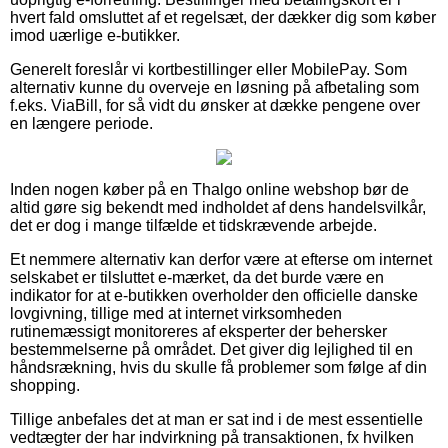
hvert fald omsluttet af et regelsæt, der dækker dig som køber
imod uærlige e-butikker.
Generelt foreslår vi kortbestillinger eller MobilePay. Som
alternativ kunne du overveje en løsning på afbetaling som
f.eks. ViaBill, for så vidt du ønsker at dække pengene over
en længere periode.
Inden nogen køber på en Thalgo online webshop bør de
altid gøre sig bekendt med indholdet af dens handelsvilkår,
det er dog i mange tilfælde et tidskrævende arbejde.
Et nemmere alternativ kan derfor være at efterse om internet
selskabet er tilsluttet e-mærket, da det burde være en
indikator for at e-butikken overholder den officielle danske
lovgivning, tillige med at internet virksomheden
rutinemæssigt monitoreres af eksperter der behersker
bestemmelserne på området. Det giver dig lejlighed til en
håndsrækning, hvis du skulle få problemer som følge af din
shopping.
Tillige anbefales det at man er sat ind i de mest essentielle
vedtægter der har indvirkning på transaktionen, fx hvilken