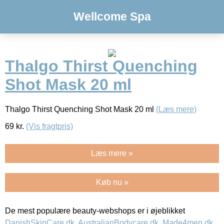
Wellcome Spa
Thalgo Thirst Quenching
Shot Mask 20 ml
Thalgo Thirst Quenching Shot Mask 20 ml
(Læs mere)
69
kr.
(Vis fragtpris)
Læs mere »
Køb nu »
De mest populære beauty-webshops er i øjeblikket
DanishSkinCare.dk
,
AustralianBodycare.dk
,
Made4men.dk