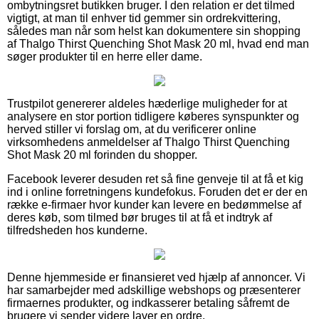
ombytningsret butikken bruger. I den relation er det tilmed
vigtigt, at man til enhver tid gemmer sin ordrekvittering,
således man når som helst kan dokumentere sin shopping
af Thalgo Thirst Quenching Shot Mask 20 ml, hvad end man
søger produkter til en herre eller dame.
Trustpilot genererer aldeles hæderlige muligheder for at
analysere en stor portion tidligere køberes synspunkter og
herved stiller vi forslag om, at du verificerer online
virksomhedens anmeldelser af Thalgo Thirst Quenching
Shot Mask 20 ml forinden du shopper.
Facebook leverer desuden ret så fine genveje til at få et kig
ind i online forretningens kundefokus. Foruden det er der en
række e-firmaer hvor kunder kan levere en bedømmelse af
deres køb, som tilmed bør bruges til at få et indtryk af
tilfredsheden hos kunderne.
Denne hjemmeside er finansieret ved hjælp af annoncer. Vi
har samarbejder med adskillige webshops og præsenterer
firmaernes produkter, og indkasserer betaling såfremt de
brugere vi sender videre laver en ordre.