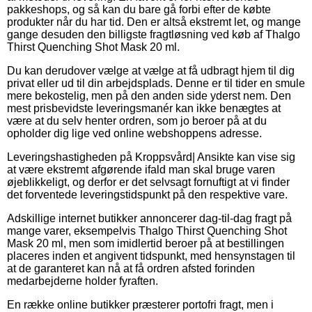
pakkeshops, og så kan du bare gå forbi efter de købte
produkter når du har tid. Den er altså ekstremt let, og mange
gange desuden den billigste fragtløsning ved køb af Thalgo
Thirst Quenching Shot Mask 20 ml.
Du kan derudover vælge at vælge at få udbragt hjem til dig
privat eller ud til din arbejdsplads. Denne er til tider en smule
mere bekostelig, men på den anden side yderst nem. Den
mest prisbevidste leveringsmanér kan ikke benægtes at
være at du selv henter ordren, som jo beroer på at du
opholder dig lige ved online webshoppens adresse.
Leveringshastigheden på Kroppsvård| Ansikte kan vise sig
at være ekstremt afgørende ifald man skal bruge varen
øjeblikkeligt, og derfor er det selvsagt fornuftigt at vi finder
det forventede leveringstidspunkt på den respektive vare.
Adskillige internet butikker annoncerer dag-til-dag fragt på
mange varer, eksempelvis Thalgo Thirst Quenching Shot
Mask 20 ml, men som imidlertid beroer på at bestillingen
placeres inden et angivent tidspunkt, med hensynstagen til
at de garanteret kan nå at få ordren afsted forinden
medarbejderne holder fyraften.
En række online butikker præsterer portofri fragt, men i