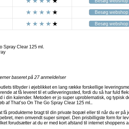
Besøg webshop
Besøg webshop
Besøg webshop
 Spray Clear 125 ml.
ray
jerner baseret på
27
anmeldelser
outlets tilbyder i øjeblikket en lang række forskellige leverings
de at få leveret til et udleveringssted, fordi du så har fuld fleksi
d i din kalender. Metoden er jo super uproblematisk, og typisk d
øb af That’so On The Go Spray Clear 125 ml..
få produkterne bragt til din private bopæl eller til når du er på 
ebret, men omvendt super simpel. Den prisbilligste form for leve
ilket forudsætter at du er med kort afstand til internet shoppens 