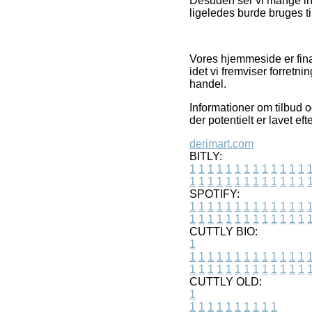
Desuden ser vi mange int
ligeledes burde bruges ti
Vores hjemmeside er fina
idet vi fremviser forretn
handel.
Informationer om tilbud o
der potentielt er lavet ef
derimart.com
BITLY:
1
1
1
1
1
1
1
1
1
1
1
1
1
1
1
1
1
1
1
1
1
1
1
1
1
1
SPOTIFY:
1
1
1
1
1
1
1
1
1
1
1
1
1
1
1
1
1
1
1
1
1
1
1
1
1
1
CUTTLY BIO:
1
1
1
1
1
1
1
1
1
1
1
1
1
1
1
1
1
1
1
1
1
1
1
1
1
1
1
CUTTLY OLD:
1
1
1
1
1
1
1
1
1
1
1