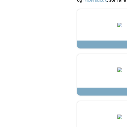
og
NiceHair.dk
, som alle 