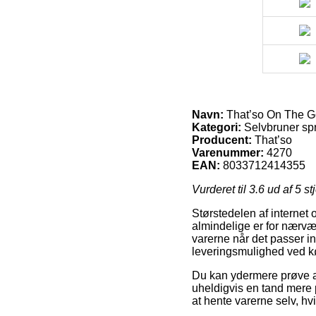
Navn:
That’so On The Go
Kategori:
Selvbruner sp
Producent:
That’so
Varenummer:
4270
EAN:
8033712414355
Vurderet til
3.6
ud af 5 st
Størstedelen af internet 
almindelige er for nærværen
varerne når det passer in
leveringsmulighed ved k
Du kan ydermere prøve at 
uheldigvis en tand mere p
at hente varerne selv, hv