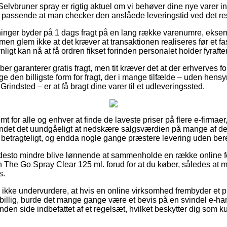
elvbruner spray er rigtig aktuel om vi behøver dine nye varer ind
s passende at man checker den anslåede leveringstid ved det re
etninger byder på 1 dags fragt på en lang række varenumre, eks
en glem ikke at det kræver at transaktionen realiseres før et fa
ligt kan nå at få ordren fikset forinden personalet holder fyrafte
kaber garanterer gratis fragt, men tit kræver det at der erhverves 
ge den billigste form for fragt, der i mange tilfælde – uden hensy
Grindsted – er at få bragt dine varer til et udleveringssted.
 for alle og enhver at finde de laveste priser på flere e-firmaer
undet det uundgåeligt at nedskære salgsværdien på mange af der
– betragteligt, og endda nogle gange præstere levering uden ber
 desto mindre blive lønnende at sammenholde en række online f
The Go Spray Clear 125 ml. forud for at du køber, således at man
s.
ikke undervurdere, at hvis en online virksomhed frembyder et p
 billig, burde det mange gange være et bevis på en svindel e-
nden side indbefattet af et regelsæt, hvilket beskytter dig som