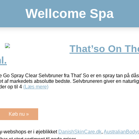
Wellcome Spa
That’so On Th
l.
Go Spray Clear Selvbruner fra That’ So er en spray tan på dås
et af markedets absolutte bedste. Selvbruneren giver en naturlig
er op til 4
(Læs mere)
Køb nu »
-webshops er i øjeblikket
DanishSkinCare.dk
,
AustralianBody