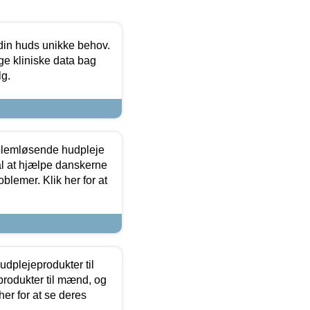
 din huds unikke behov.
ge kliniske data bag
lg.
oblemløsende hudpleje
ål at hjælpe danskerne
lemer. Klik her for at
dplejeprodukter til
produkter til mænd, og
her for at se deres