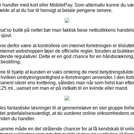
for handler med kort eller MobilePay. Som alternativ kunne du væl
fælde af at du har til hensigt at betale pengene senere.
That’so butik på nettet bør man faktisk bese netbutikkens handels
sjovt.
derfor være at kontrollere om internet forretningen er tilslutte
 internet webshoppen føjer de officielle regler, foruden at butikke
ældende regulativer. Dette er en god chance for en håndsrækning,
bestilling.
re til hjælp at kunden er vaks omkring de mest betydningsfulde 
hvilken ombytningsrettighed e-forretningen anvender. I den forbin
manent sikrer ens kvittering, således man når som helst kan efte
5 ml., uanset om man er på indkøb til en kvinde eller mand.
eles fantastiske løsninger til at gennemstøve en stor gruppe f
r det anbefalelsesværdigt, at du vurderer online virksomhedens 
nden du handler.
mme måde en del strålende chancer for at få kendskab til onlin