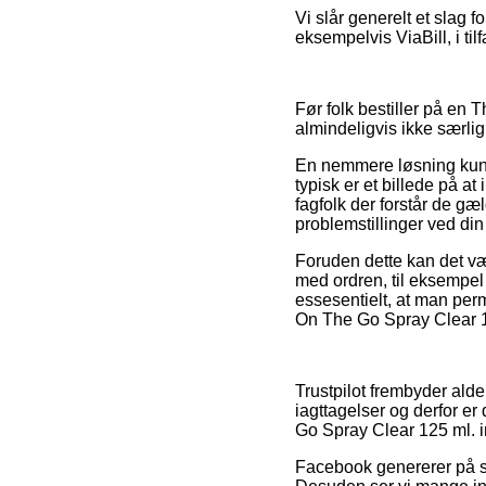
Vi slår generelt et slag 
eksempelvis ViaBill, i til
Før folk bestiller på en 
almindeligvis ikke særlig 
En nemmere løsning kunne 
typisk er et billede på at
fagfolk der forstår de g
problemstillinger ved din 
Foruden dette kan det væ
med ordren, til eksempel 
essesentielt, at man per
On The Go Spray Clear 12
Trustpilot frembyder ald
iagttagelser og derfor e
Go Spray Clear 125 ml. i
Facebook genererer på sa