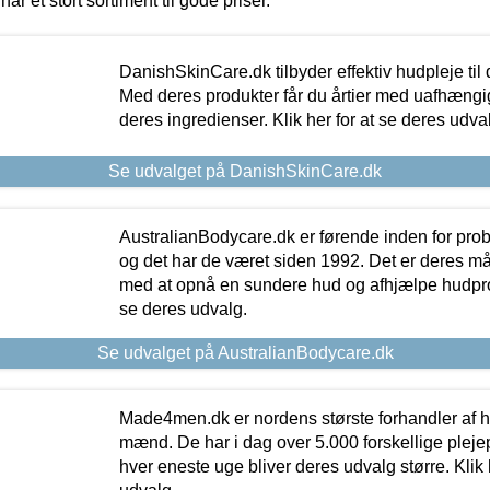
har et stort sortiment til gode priser.
DanishSkinCare.dk tilbyder effektiv hudpleje til
Med deres produkter får du årtier med uafhængi
deres ingredienser. Klik her for at se deres udva
Se udvalget på DanishSkinCare.dk
AustralianBodycare.dk er førende inden for pr
og det har de været siden 1992. Det er deres m
med at opnå en sundere hud og afhjælpe hudprob
se deres udvalg.
Se udvalget på AustralianBodycare.dk
Made4men.dk er nordens største forhandler af hu
mænd. De har i dag over 5.000 forskellige pleje
hver eneste uge bliver deres udvalg større. Klik 