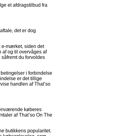
ge et afdragstilbud fra
aftale, det er dog
t e-mærket, siden det
n af og til overvåges af
 såfremt du forvoldes
betingelser i forbindelse
delse er det tillige
rvise handlen af That’so
orhenværende køberes
omtaler af That’so On The
e butikkens popularitet.