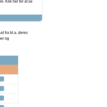
. Klik her for at se
 fra bl.a. deres
mer og