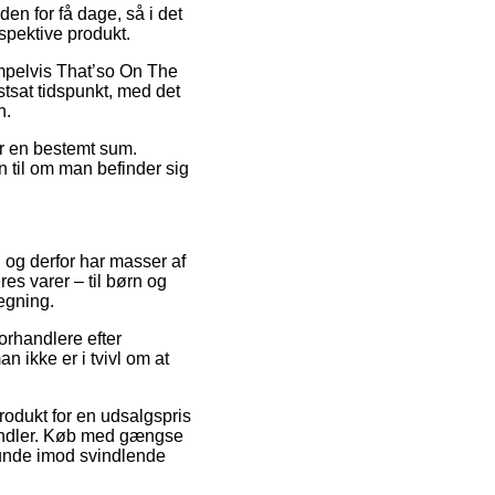
en for få dage, så i det
spektive produkt.
empelvis That’so On The
stsat tidspunkt, med det
n.
for en bestemt sum.
n til om man befinder sig
, og derfor har masser af
es varer – til børn og
egning.
orhandlere efter
 ikke er i tvivl om at
rodukt for en udsalgspris
handler. Køb med gængse
 kunde imod svindlende