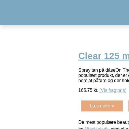
Clear 125 m
Spray tan på dåseOn The 
populært produkt, der er 
nem at påføre og der hold
165.75
kr.
(Vis fragtpris)
Læs mere »
De mest populære beauty