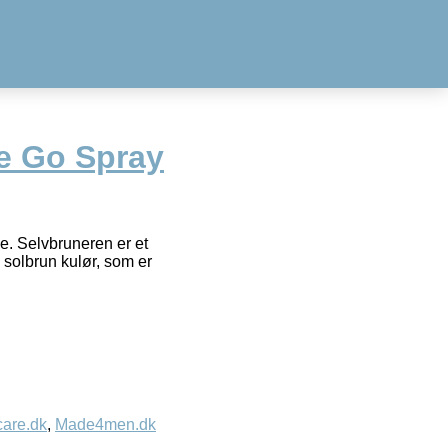
e Go Spray
e. Selvbruneren er et
 solbrun kulør, som er
care.dk
,
Made4men.dk