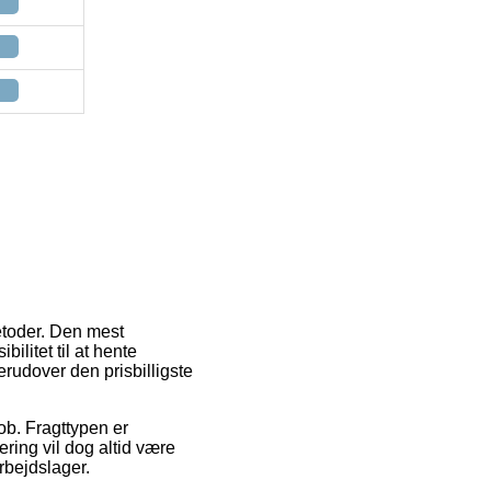
metoder. Den mest
bilitet til at hente
erudover den prisbilligste
job. Fragttypen er
ring vil dog altid være
arbejdslager.