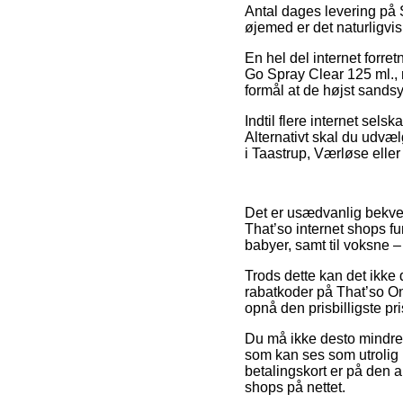
Antal dages levering på S
øjemed er det naturligvi
En hel del internet forr
Go Spray Clear 125 ml., m
formål at de højst sandsyn
Indtil flere internet sels
Alternativt skal du udvæl
i Taastrup, Værløse eller 
Det er usædvanlig bekvemt
That’so internet shops f
babyer, samt til voksne 
Trods dette kan det ikke
rabatkoder på That’so On 
opnå den prisbilligste pri
Du må ikke desto mindre 
som kan ses som utrolig
betalingskort er på den a
shops på nettet.