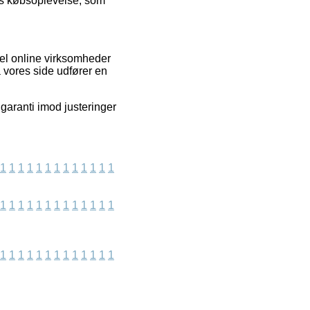
es købsoplevelse, som
del online virksomheder
å vores side udfører en
 garanti imod justeringer
1
1
1
1
1
1
1
1
1
1
1
1
1
1
1
1
1
1
1
1
1
1
1
1
1
1
1
1
1
1
1
1
1
1
1
1
1
1
1