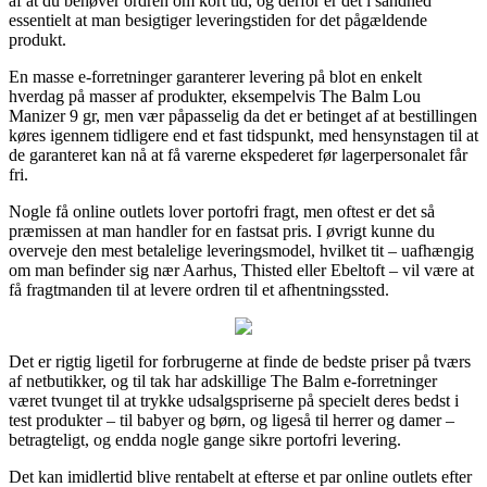
af at du behøver ordren om kort tid, og derfor er det i sandhed
essentielt at man besigtiger leveringstiden for det pågældende
produkt.
En masse e-forretninger garanterer levering på blot en enkelt
hverdag på masser af produkter, eksempelvis The Balm Lou
Manizer 9 gr, men vær påpasselig da det er betinget af at bestillingen
køres igennem tidligere end et fast tidspunkt, med hensynstagen til at
de garanteret kan nå at få varerne ekspederet før lagerpersonalet får
fri.
Nogle få online outlets lover portofri fragt, men oftest er det så
præmissen at man handler for en fastsat pris. I øvrigt kunne du
overveje den mest betalelige leveringsmodel, hvilket tit – uafhængig
om man befinder sig nær Aarhus, Thisted eller Ebeltoft – vil være at
få fragtmanden til at levere ordren til et afhentningssted.
Det er rigtig ligetil for forbrugerne at finde de bedste priser på tværs
af netbutikker, og til tak har adskillige The Balm e-forretninger
været tvunget til at trykke udsalgspriserne på specielt deres bedst i
test produkter – til babyer og børn, og ligeså til herrer og damer –
betragteligt, og endda nogle gange sikre portofri levering.
Det kan imidlertid blive rentabelt at efterse et par online outlets efter