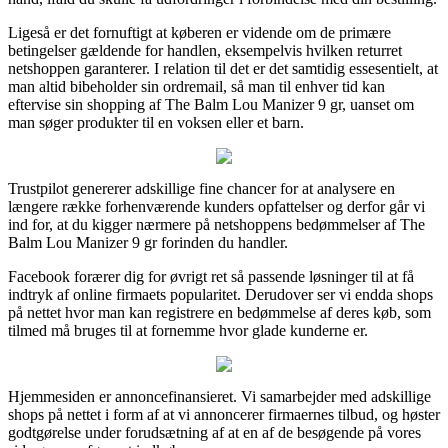
Ligeså er det fornuftigt at køberen er vidende om de primære
betingelser gældende for handlen, eksempelvis hvilken returret
netshoppen garanterer. I relation til det er det samtidig essesentielt, at
man altid bibeholder sin ordremail, så man til enhver tid kan
eftervise sin shopping af The Balm Lou Manizer 9 gr, uanset om
man søger produkter til en voksen eller et barn.
Trustpilot genererer adskillige fine chancer for at analysere en
længere række forhenværende kunders opfattelser og derfor går vi
ind for, at du kigger nærmere på netshoppens bedømmelser af The
Balm Lou Manizer 9 gr forinden du handler.
Facebook forærer dig for øvrigt ret så passende løsninger til at få
indtryk af online firmaets popularitet. Derudover ser vi endda shops
på nettet hvor man kan registrere en bedømmelse af deres køb, som
tilmed må bruges til at fornemme hvor glade kunderne er.
Hjemmesiden er annoncefinansieret. Vi samarbejder med adskillige
shops på nettet i form af at vi annoncerer firmaernes tilbud, og høster
godtgørelse under forudsætning af at en af de besøgende på vores