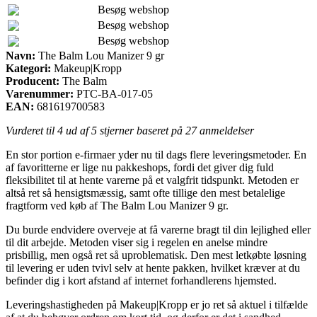
Besøg webshop
Besøg webshop
Besøg webshop
Navn:
The Balm Lou Manizer 9 gr
Kategori:
Makeup|Kropp
Producent:
The Balm
Varenummer:
PTC-BA-017-05
EAN:
681619700583
Vurderet til
4
ud af 5 stjerner baseret på
27
anmeldelser
En stor portion e-firmaer yder nu til dags flere leveringsmetoder. En
af favoritterne er lige nu pakkeshops, fordi det giver dig fuld
fleksibilitet til at hente varerne på et valgfrit tidspunkt. Metoden er
altså ret så hensigtsmæssig, samt ofte tillige den mest betalelige
fragtform ved køb af The Balm Lou Manizer 9 gr.
Du burde endvidere overveje at få varerne bragt til din lejlighed eller
til dit arbejde. Metoden viser sig i regelen en anelse mindre
prisbillig, men også ret så uproblematisk. Den mest letkøbte løsning
til levering er uden tvivl selv at hente pakken, hvilket kræver at du
befinder dig i kort afstand af internet forhandlerens hjemsted.
Leveringshastigheden på Makeup|Kropp er jo ret så aktuel i tilfælde