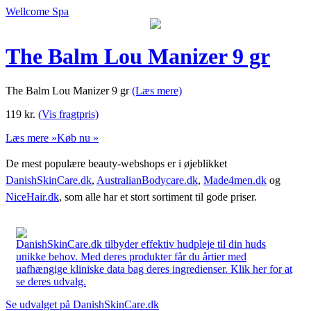
Wellcome Spa
The Balm Lou Manizer 9 gr
The Balm Lou Manizer 9 gr
(Læs mere)
119
kr.
(Vis fragtpris)
Læs mere »
Køb nu »
De mest populære beauty-webshops er i øjeblikket
DanishSkinCare.dk
,
AustralianBodycare.dk
,
Made4men.dk
og
NiceHair.dk
, som alle har et stort sortiment til gode priser.
DanishSkinCare.dk tilbyder effektiv hudpleje til din huds
unikke behov. Med deres produkter får du årtier med
uafhængige kliniske data bag deres ingredienser. Klik her for at
se deres udvalg.
Se udvalget på DanishSkinCare.dk