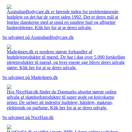
AustralianBodycare.dk er førende inden for problemløsende
hudpleje og det har de været siden 1992. Det er deres mål at
hjælpe danskerne med at opnå en sundere hud og afhjælpe
hudproblemer. Klik her for at se deres udvalg.
Se udvalget på AustralianBodycare.dk
Made4men.dk er nordens største forhandler af
hudplejeprodukter til mænd. De har i dag over 5.000 forskellige
plejeprodukter til mænd, og hver eneste uge bliver deres udvalg
større. Klik her for at se deres udvalg.
Se udvalget på Made4men.dk
Hos NiceHair.dk finder du Danmarks absolut største online
udvalg af skønhedsprodukter til super gode og knivskarpe
priser. De sælger alt indenfor hudpleje, hårpleje, makeup,
elektronik og parfume. Klik her for at se deres udvalg.
Se udvalget på NiceHair.dk
HairOutlet.dk er stiftet i marts 2009. I deres online webshop