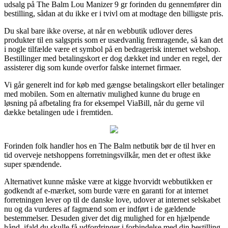
udsalg på The Balm Lou Manizer 9 gr forinden du gennemfører din
bestilling, sådan at du ikke er i tvivl om at modtage den billigste pris.
Du skal bare ikke overse, at når en webbutik udlover deres
produkter til en salgspris som er usædvanlig fremragende, så kan det
i nogle tilfælde være et symbol på en bedragerisk internet webshop.
Bestillinger med betalingskort er dog dækket ind under en regel, der
assisterer dig som kunde overfor falske internet firmaer.
Vi går generelt ind for køb med gængse betalingskort eller betalinger
med mobilen. Som en alternativ mulighed kunne du bruge en
løsning på afbetaling fra for eksempel ViaBill, når du gerne vil
dække betalingen ude i fremtiden.
Forinden folk handler hos en The Balm netbutik bør de til hver en
tid overveje netshoppens forretningsvilkår, men det er oftest ikke
super spændende.
Alternativet kunne måske være at kigge hvorvidt webbutikken er
godkendt af e-mærket, som burde være en garanti for at internet
forretningen lever op til de danske love, udover at internet selskabet
nu og da vurderes af fagmænd som er indført i de gældende
bestemmelser. Desuden giver det dig mulighed for en hjælpende
hånd, ifald du skulle få udfordringer i forbindelse med din bestilling.